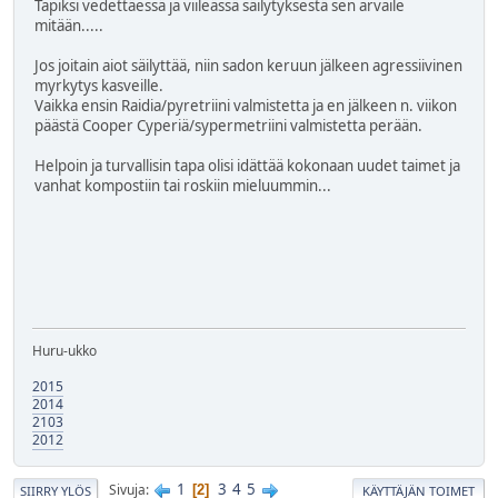
Tapiksi vedettäessä ja viileässä säilytyksestä sen arvaile
mitään.....
Jos joitain aiot säilyttää, niin sadon keruun jälkeen agressiivinen
myrkytys kasveille.
Vaikka ensin Raidia/pyretriini valmistetta ja en jälkeen n. viikon
päästä Cooper Cyperiä/sypermetriini valmistetta perään.
Helpoin ja turvallisin tapa olisi idättää kokonaan uudet taimet ja
vanhat kompostiin tai roskiin mieluummin...
Huru-ukko
2015
2014
2103
2012
1
3
4
5
Sivuja
2
SIIRRY YLÖS
KÄYTTÄJÄN TOIMET