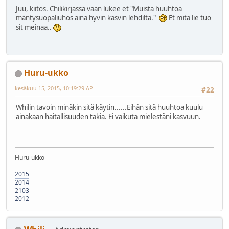
Juu, kiitos. Chilikirjassa vaan lukee et "Muista huuhtoa
mäntysuopaliuhos aina hyvin kasvin lehdiltä."
Et mitä lie tuo
sit meinaa..
Huru-ukko
kesäkuu 15, 2015, 10:19:29 AP
#22
Whilin tavoin minäkin sitä käytin......Eihän sitä huuhtoa kuulu
ainakaan haitallisuuden takia. Ei vaikuta mielestäni kasvuun.
Huru-ukko
2015
2014
2103
2012