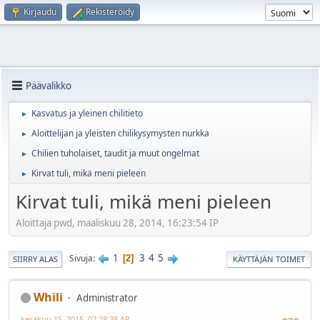
Kirjaudu
Rekisteröidy
Päävalikko
Kasvatus ja yleinen chilitieto
►
Aloittelijan ja yleisten chilikysymysten nurkka
►
Chilien tuholaiset, taudit ja muut ongelmat
►
Kirvat tuli, mikä meni pieleen
►
Kirvat tuli, mikä meni pieleen
Aloittaja pwd, maaliskuu 28, 2014, 16:23:54 IP
1
3
4
5
Sivuja
2
SIIRRY ALAS
KÄYTTÄJÄN TOIMET
Whili
Administrator
kesäkuu 15, 2015, 07:28:38 AP