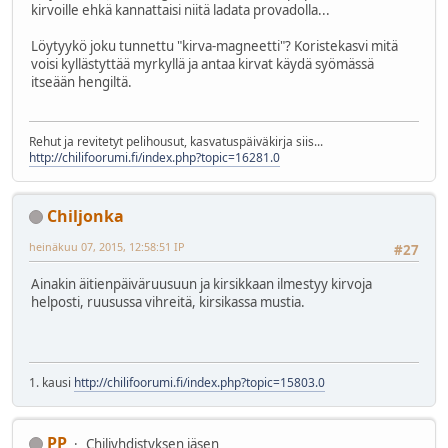
kirvoille ehkä kannattaisi niitä ladata provadolla...
Löytyykö joku tunnettu "kirva-magneetti"? Koristekasvi mitä
voisi kyllästyttää myrkyllä ja antaa kirvat käydä syömässä
itseään hengiltä.
Rehut ja revitetyt pelihousut, kasvatuspäiväkirja siis...
http://chilifoorumi.fi/index.php?topic=16281.0
Chiljonka
heinäkuu 07, 2015, 12:58:51 IP
#27
Ainakin äitienpäiväruusuun ja kirsikkaan ilmestyy kirvoja
helposti, ruusussa vihreitä, kirsikassa mustia.
1. kausi
http://chilifoorumi.fi/index.php?topic=15803.0
PP
Chiliyhdistyksen jäsen