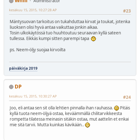
Whili
Administrator
kesäkuu 15, 2015, 10:27:28 AP
#23
Mäntysuovan tarkoitus on tukahduttaa kirvat ja toukat, jotenka
liuoksen olisi hyvä antaa vaikuttaa jonkin aikaa.
Tosin ulkokäytössä tuo huuhtoutuu seuraavan kyllä sateen
tullessa. Eikkäs kumpi sitten parempi tapa
ps. Neem-öljy suojaa kirvoilta
päiväkirja 2019
DP
kesäkuu 15, 2015, 10:30:27 AP
#24
Joo, eli antaa sen sit olla lehtien pinnalla ihan rauhassa.
Pitäis
kyllä tuota neem-öljyä ostaa, keväämmällä chilitarvikkeesta
rompetta tilatessa meinasin sitäkin ostaa, mut aattelin et enkai
mie sitä tarvii. Mutta kuinkas kävikään..