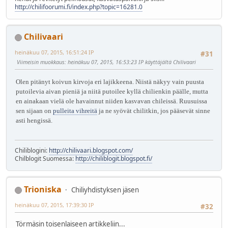
http://chilifoorumi.fi/index.php?topic=16281.0
Chilivaari
heinäkuu 07, 2015, 16:51:24 IP
#31
Viimeisin muokkaus
: heinäkuu 07, 2015, 16:53:23 IP käyttäjältä Chilivaari
Olen pitänyt koivun kirvoja eri lajikkeena. Niistä näkyy vain puusta
putoilevia aivan pieniä ja niitä putoilee kyllä chilienkin päälle, mutta
en ainakaan vielä ole havainnut niiden kasvavan chileissä. Ruusuissa
sen sijaan on
pulleita vihreitä
ja ne syövät chilitkin, jos pääsevät sinne
asti hengissä.
Chiliblogini:
http://chilivaari.blogspot.com/
Chilblogit Suomessa:
http://chiliblogit.blogspot.fi/
Trioniska
Chiliyhdistyksen jäsen
heinäkuu 07, 2015, 17:39:30 IP
#32
Törmäsin toisenlaiseen artikkeliin...