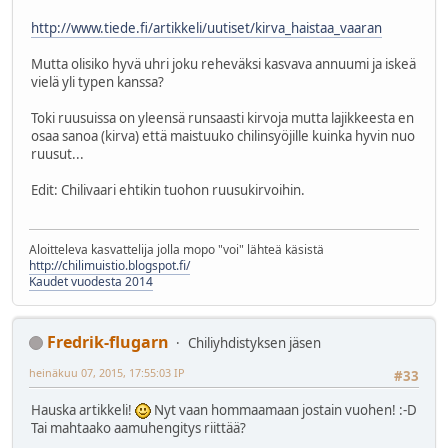
http://www.tiede.fi/artikkeli/uutiset/kirva_haistaa_vaaran
Mutta olisiko hyvä uhri joku reheväksi kasvava annuumi ja iskeä
vielä yli typen kanssa?
Toki ruusuissa on yleensä runsaasti kirvoja mutta lajikkeesta en
osaa sanoa (kirva) että maistuuko chilinsyöjille kuinka hyvin nuo
ruusut...
Edit: Chilivaari ehtikin tuohon ruusukirvoihin.
Aloitteleva kasvattelija jolla mopo "voi" lähteä käsistä
http://chilimuistio.blogspot.fi/
Kaudet vuodesta 2014
Fredrik-flugarn
Chiliyhdistyksen jäsen
heinäkuu 07, 2015, 17:55:03 IP
#33
Hauska artikkeli!
Nyt vaan hommaamaan jostain vuohen! :-D
Tai mahtaako aamuhengitys riittää?