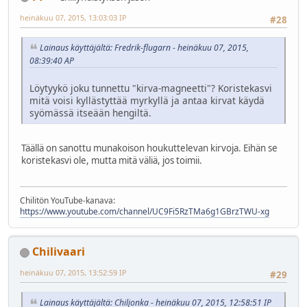
heinäkuu 07, 2015, 13:03:03 IP
#28
Lainaus käyttäjältä: Fredrik-flugarn - heinäkuu 07, 2015,
08:39:40 AP
Löytyykö joku tunnettu "kirva-magneetti"? Koristekasvi
mitä voisi kyllästyttää myrkyllä ja antaa kirvat käydä
syömässä itseään hengiltä.
Täällä on sanottu munakoison houkuttelevan kirvoja. Eihän se
koristekasvi ole, mutta mitä väliä, jos toimii.
Chilitön YouTube-kanava:
https://www.youtube.com/channel/UC9Fi5RzTMa6g1GBrzTWU-xg
Chilivaari
heinäkuu 07, 2015, 13:52:59 IP
#29
Lainaus käyttäjältä: Chiljonka - heinäkuu 07, 2015, 12:58:51 IP