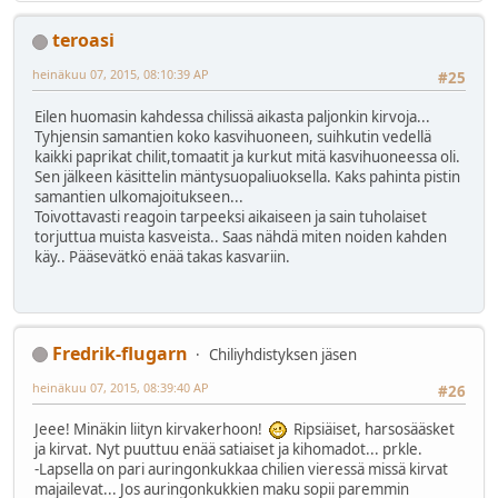
teroasi
heinäkuu 07, 2015, 08:10:39 AP
#25
Eilen huomasin kahdessa chilissä aikasta paljonkin kirvoja...
Tyhjensin samantien koko kasvihuoneen, suihkutin vedellä
kaikki paprikat chilit,tomaatit ja kurkut mitä kasvihuoneessa oli.
Sen jälkeen käsittelin mäntysuopaliuoksella. Kaks pahinta pistin
samantien ulkomajoitukseen...
Toivottavasti reagoin tarpeeksi aikaiseen ja sain tuholaiset
torjuttua muista kasveista.. Saas nähdä miten noiden kahden
käy.. Pääsevätkö enää takas kasvariin.
Fredrik-flugarn
Chiliyhdistyksen jäsen
heinäkuu 07, 2015, 08:39:40 AP
#26
Jeee! Minäkin liityn kirvakerhoon!
Ripsiäiset, harsosääsket
ja kirvat. Nyt puuttuu enää satiaiset ja kihomadot... prkle.
-Lapsella on pari auringonkukkaa chilien vieressä missä kirvat
majailevat... Jos auringonkukkien maku sopii paremmin