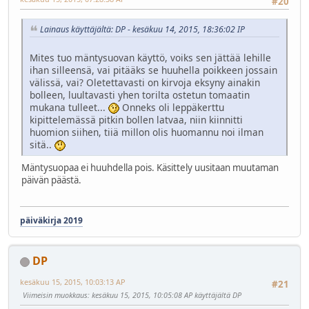
#20
Lainaus käyttäjältä: DP - kesäkuu 14, 2015, 18:36:02 IP
Mites tuo mäntysuovan käyttö, voiks sen jättää lehille
ihan silleensä, vai pitääks se huuhella poikkeen jossain
välissä, vai? Oletettavasti on kirvoja eksyny ainakin
bolleen, luultavasti yhen torilta ostetun tomaatin
mukana tulleet...
Onneks oli leppäkerttu
kipittelemässä pitkin bollen latvaa, niin kiinnitti
huomion siihen, tiiä millon olis huomannu noi ilman
sitä..
Mäntysuopaa ei huuhdella pois. Käsittely uusitaan muutaman
päivän päästä.
päiväkirja 2019
DP
kesäkuu 15, 2015, 10:03:13 AP
#21
Viimeisin muokkaus
: kesäkuu 15, 2015, 10:05:08 AP käyttäjältä DP