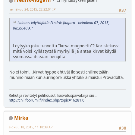
Fredrik-flugarn
Chiliyhdistyksen jäsen
heinäkuu 24, 2015, 22:22:04 IP
#37
Lainaus käyttäjältä: Fredrik-flugarn - heinäkuu 07, 2015,
08:39:40 AP
Löytyykö joku tunnettu "kirva-magneetti"? Koristekasvi
mitä voisi kyllästyttää myrkyllä ja antaa kirvat käydä
syömässä itseään hengiltä.
No ei toimi...Kirvat hyppelehtivät iloisesti chilimetsään
muhinoimaan kun auringonkukka yhtäkkiä maistui Provadolta.
Rehut ja revitetyt pelihousut, kasvatuspäiväkirja siis...
http://chilifoorumi.fi/index.php?topic=16281.0
Mirka
elokuu 18, 2015, 11:18:39 AP
#38