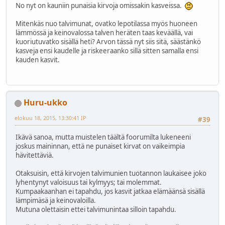
No nyt on kauniin punaisia kirvoja omissakin kasveissa.
Mitenkäs nuo talvimunat, ovatko lepotilassa myös huoneen
lämmössä ja keinovalossa talven heräten taas keväällä, vai
kuoriutuvatko sisällä heti? Arvon tässä nyt siis sitä, säästänkö
kasveja ensi kaudelle ja riskeeraanko sillä sitten samalla ensi
kauden kasvit.
Huru-ukko
elokuu 18, 2015, 13:30:41 IP
#39
Ikävä sanoa, mutta muistelen täältä foorumilta lukeneeni
joskus maininnan, että ne punaiset kirvat on vaikeimpia
hävitettäviä.
Otaksuisin, että kirvojen talvimunien tuotannon laukaisee joko
lyhentynyt valoisuus tai kylmyys; tai molemmat.
Kumpaakaanhan ei tapahdu, jos kasvit jatkaa elämäänsä sisällä
lämpimäsä ja keinovaloilla.
Mutuna olettaisin ettei talvimunintaa silloin tapahdu.