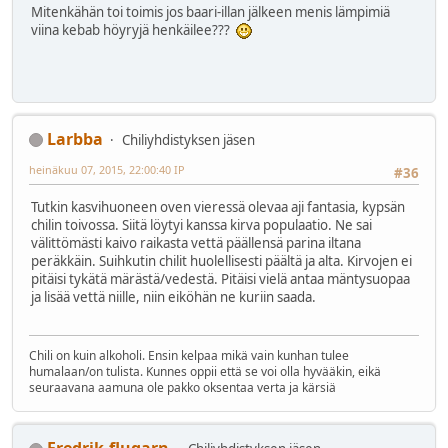
Mitenkähän toi toimis jos baari-illan jälkeen menis lämpimiä
viina kebab höyryjä henkäilee???
Larbba
Chiliyhdistyksen jäsen
heinäkuu 07, 2015, 22:00:40 IP
#36
Tutkin kasvihuoneen oven vieressä olevaa aji fantasia, kypsän
chilin toivossa. Siitä löytyi kanssa kirva populaatio. Ne sai
välittömästi kaivo raikasta vettä päällensä parina iltana
peräkkäin. Suihkutin chilit huolellisesti päältä ja alta. Kirvojen ei
pitäisi tykätä märästä/vedestä. Pitäisi vielä antaa mäntysuopaa
ja lisää vettä niille, niin eiköhän ne kuriin saada.
Chili on kuin alkoholi. Ensin kelpaa mikä vain kunhan tulee
humalaan/on tulista. Kunnes oppii että se voi olla hyvääkin, eikä
seuraavana aamuna ole pakko oksentaa verta ja kärsiä