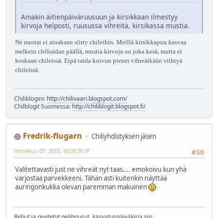
Ainakin äitienpäiväruusuun ja kirsikkaan ilmestyy
kirvoja helposti, ruusussa vihreitä, kirsikassa mustia.
Ne mustat ei ainakaan siirry chileihin. Meillä kirsikkapuu kasvaa
melkein chiliaidan päällä, mustia kirvoja on joka kesä, mutta ei
koskaan chileissä. Eipä taida koivun pienet vihreätkään viihtyä
chileissä.
Chiliblogini:
http://chilivaari.blogspot.com/
Chilblogit Suomessa:
http://chiliblogit.blogspot.fi/
Fredrik-flugarn
Chiliyhdistyksen jäsen
heinäkuu 07, 2015, 16:09:26 IP
#30
Valitettavasti just ne vihreät nyt taas.... emokoivu kun yhä
varjostaa parvekkeeni. Tähän asti kuitenkin näyttää
auringonkukka olevan paremman makuinen
Rehut ja revitetyt pelihousut, kasvatuspäiväkirja siis...