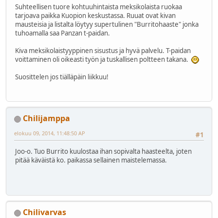
Suhteellisen tuore kohtuuhintaista meksikolaista ruokaa
tarjoava paikka Kuopion keskustassa. Ruuat ovat kivan
mausteisia ja listalta löytyy supertulinen "Burritohaaste" jonka
tuhoamalla saa Panzan t-paidan.
Kiva meksikolaistyyppinen sisustus ja hyvä palvelu. T-paidan
voittaminen oli oikeasti työn ja tuskallisen poltteen takana.
Suosittelen jos tiälläpäin liikkuu!
Chilijamppa
elokuu 09, 2014, 11:48:50 AP
#1
Joo-o. Tuo Burrito kuulostaa ihan sopivalta haasteelta, joten
pitää käväistä ko. paikassa sellainen maistelemassa.
Chilivarvas