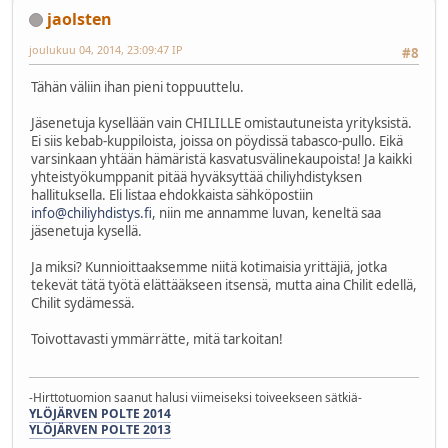
jaolsten
joulukuu 04, 2014, 23:09:47 IP
#8
Tähän väliin ihan pieni toppuuttelu.
Jäsenetuja kysellään vain CHILILLE omistautuneista yrityksistä.
Ei siis kebab-kuppiloista, joissa on pöydissä tabasco-pullo. Eikä
varsinkaan yhtään hämäristä kasvatusvälinekaupoista! Ja kaikki
yhteistyökumppanit pitää hyväksyttää chiliyhdistyksen
hallituksella. Eli listaa ehdokkaista sähköpostiin
info@chiliyhdistys.fi
, niin me annamme luvan, keneltä saa
jäsenetuja kysellä.
Ja miksi? Kunnioittaaksemme niitä kotimaisia yrittäjiä, jotka
tekevät tätä työtä elättääkseen itsensä, mutta aina Chilit edellä,
Chilit sydämessä.
Toivottavasti ymmärrätte, mitä tarkoitan!
-Hirttotuomion saanut halusi viimeiseksi toiveekseen sätkiä-
YLÖJÄRVEN POLTE 2014
YLÖJÄRVEN POLTE 2013