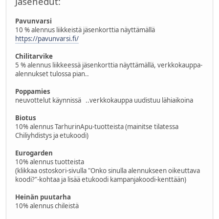
Jäsenedut:
Pavunvarsi
10 % alennus liikkeistä jäsenkorttia näyttämällä
https://pavunvarsi.fi/
Chilitarvike
5 % alennus liikkeessä jäsenkorttia näyttämällä, verkkokauppa-
alennukset tulossa pian..
Poppamies
neuvottelut käynnissä ..verkkokauppa uudistuu lähiaikoina
Biotus
10% alennus TarhurinApu-tuotteista (mainitse tilatessa
Chiliyhdistys ja etukoodi)
Eurogarden
10% alennus tuotteista
(klikkaa ostoskori-sivulla "Onko sinulla alennukseen oikeuttava
koodi?"-kohtaa ja lisää etukoodi kampanjakoodi-kenttään)
Heinän puutarha
10% alennus chileistä