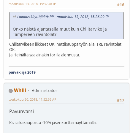
maaliskuu 13, 2018, 19:32:48 IP
#16
Lainaus käyttäjältä: PP - maaliskuu 13, 2018, 15:26:09 IP
Onko näistä ajantasalla muut kuin Chilitarvike ja
Tampereen ravintolat?
Chilitarvikeen liikkeet OK, nettikauppa työn alla. TRE ravintolat
OK.
Ja Heinältä saa ainakin torilla alennusta.
päiväkirja 2019
Whili
Administrator
toukokuu 30, 2018, 11:52:36 AP
#17
Pavunvarsi
Kivijalkakaupoista -10% jäsenkorttia näyttämällä.