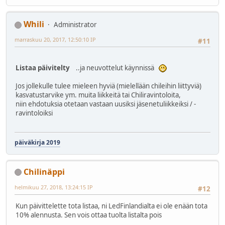
Whili
Administrator
marraskuu 20, 2017, 12:50:10 IP
#11
Listaa päivitelty
..ja neuvottelut käynnissä
Jos jollekulle tulee mieleen hyviä (mielellään chileihin liittyviä)
kasvatustarvike ym. muita liikkeitä tai Chiliravintoloita,
niin ehdotuksia otetaan vastaan uusiksi jäsenetuliikkeiksi / -
ravintoloiksi
päiväkirja 2019
Chilinäppi
helmikuu 27, 2018, 13:24:15 IP
#12
Kun päivittelette tota listaa, ni LedFinlandialta ei ole enään tota
10% alennusta. Sen vois ottaa tuolta listalta pois