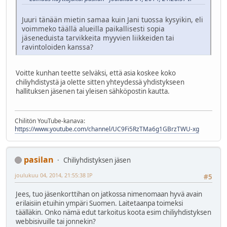
Juuri tänään mietin samaa kuin Jani tuossa kysyikin, eli
voimmeko täällä alueilla paikallisesti sopia
jäseneduista tarvikkeita myyvien liikkeiden tai
ravintoloiden kanssa?
Voitte kunhan teette selväksi, että asia koskee koko
chiliyhdistystä ja olette sitten yhteydessä yhdistykseen
hallituksen jäsenen tai yleisen sähköpostin kautta.
Chilitön YouTube-kanava:
https://www.youtube.com/channel/UC9Fi5RzTMa6g1GBrzTWU-xg
pasilan
Chiliyhdistyksen jäsen
joulukuu 04, 2014, 21:55:38 IP
#5
Jees, tuo jäsenkorttihan on jatkossa nimenomaan hyvä avain
erilaisiin etuihin ympäri Suomen. Laitetaanpa toimeksi
täälläkin. Onko nämä edut tarkoitus koota esim chiliyhdistyksen
webbisivuille tai jonnekin?