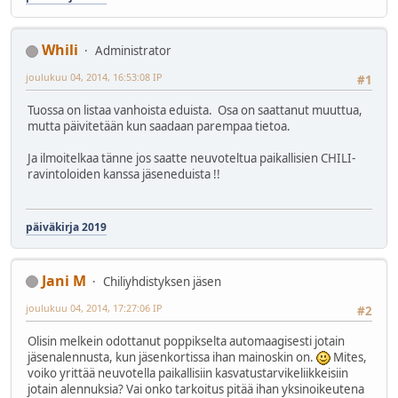
Whili
Administrator
joulukuu 04, 2014, 16:53:08 IP
#1
Tuossa on listaa vanhoista eduista. Osa on saattanut muuttua,
mutta päivitetään kun saadaan parempaa tietoa.
Ja ilmoitelkaa tänne jos saatte neuvoteltua paikallisien CHILI-
ravintoloiden kanssa jäseneduista !!
päiväkirja 2019
Jani M
Chiliyhdistyksen jäsen
joulukuu 04, 2014, 17:27:06 IP
#2
Olisin melkein odottanut poppikselta automaagisesti jotain
jäsenalennusta, kun jäsenkortissa ihan mainoskin on.
Mites,
voiko yrittää neuvotella paikallisiin kasvatustarvikeliikkeisiin
jotain alennuksia? Vai onko tarkoitus pitää ihan yksinoikeutena