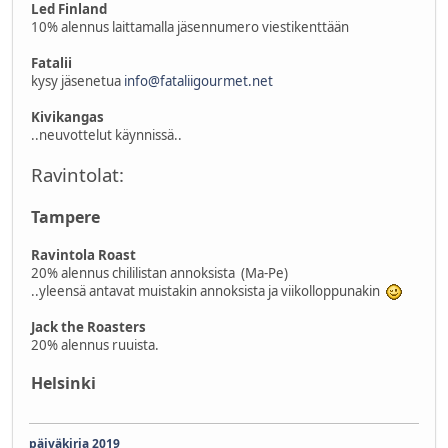
Led Finland
10% alennus laittamalla jäsennumero viestikenttään
Fatalii
kysy jäsenetua
info@fataliigourmet.net
Kivikangas
..neuvottelut käynnissä..
Ravintolat:
Tampere
Ravintola Roast
20% alennus chililistan annoksista (Ma-Pe)
..yleensä antavat muistakin annoksista ja viikolloppunakin
Jack the Roasters
20% alennus ruuista.
Helsinki
päiväkirja 2019