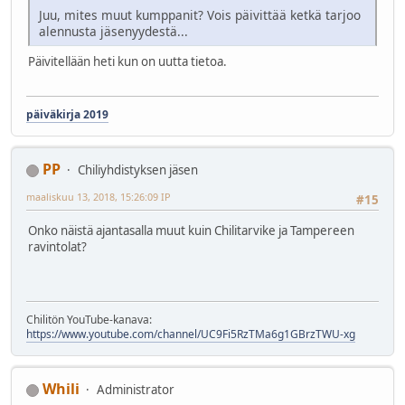
Juu, mites muut kumppanit? Vois päivittää ketkä tarjoo
alennusta jäsenyydestä...
Päivitellään heti kun on uutta tietoa.
päiväkirja 2019
PP
Chiliyhdistyksen jäsen
maaliskuu 13, 2018, 15:26:09 IP
#15
Onko näistä ajantasalla muut kuin Chilitarvike ja Tampereen
ravintolat?
Chilitön YouTube-kanava:
https://www.youtube.com/channel/UC9Fi5RzTMa6g1GBrzTWU-xg
Whili
Administrator