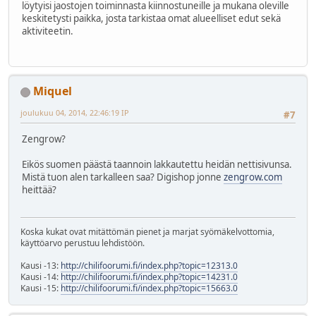
löytyisi jaostojen toiminnasta kiinnostuneille ja mukana oleville
keskitetysti paikka, josta tarkistaa omat alueelliset edut sekä
aktiviteetin.
Miquel
joulukuu 04, 2014, 22:46:19 IP
#7
Zengrow?
Eikös suomen päästä taannoin lakkautettu heidän nettisivunsa.
Mistä tuon alen tarkalleen saa? Digishop jonne
zengrow.com
heittää?
Koska kukat ovat mitättömän pienet ja marjat syömäkelvottomia,
käyttöarvo perustuu lehdistöön.
Kausi -13:
http://chilifoorumi.fi/index.php?topic=12313.0
Kausi -14:
http://chilifoorumi.fi/index.php?topic=14231.0
Kausi -15:
http://chilifoorumi.fi/index.php?topic=15663.0