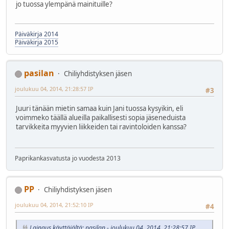
jo tuossa ylempänä mainituille?
Päiväkirja 2014
Päiväkirja 2015
pasilan
Chiliyhdistyksen jäsen
joulukuu 04, 2014, 21:28:57 IP
#3
Juuri tänään mietin samaa kuin Jani tuossa kysyikin, eli
voimmeko täällä alueilla paikallisesti sopia jäseneduista
tarvikkeita myyvien liikkeiden tai ravintoloiden kanssa?
Paprikankasvatusta jo vuodesta 2013
PP
Chiliyhdistyksen jäsen
joulukuu 04, 2014, 21:52:10 IP
#4
Lainaus käyttäjältä: pasilan - joulukuu 04, 2014, 21:28:57 IP