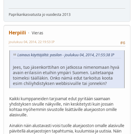
Paprikankasvatusta jo vuodesta 2013
Herpiili
Vieras
joulukuu 04, 2014, 22:19:53 IP
#6
Lainaus käyttäjältä: pasilan - joulukuu 04, 2014, 21:55:38 IP
Jees, tuo jäsenkorttihan on jatkossa nimenomaan hyvä
avain erilaisiin etuihin ympäri Suomen. Laitetaanpa
toimeksi täälläkin. Onko nämä edut tarkoitus koota
esim chiliyhdistyksen webbisivuille tai jonnekin?
Kaikki kumppaneiden tarjoamat edut pyritään saamaan
yhdistyksen sivuille näkyville, niin keskitetysti kuin jossain
kohtaa myöhemmin sivustolle lisättäville aluejaoston omille
alasivuille.
Ainakin näin alustavasti voisi tuolle aluejaoston omalle alasivulle
päivitellä aluejaostojen tapahtumia, kuulumisia ja uutisia. Näin