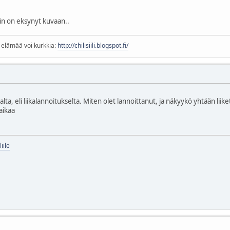
in on eksynyt kuvaan..
a elämää voi kurkkia:
http://chilisiili.blogspot.fi/
a, eli liikalannoitukselta. Miten olet lannoittanut, ja näkyykö yhtään liik
aikaa
iile