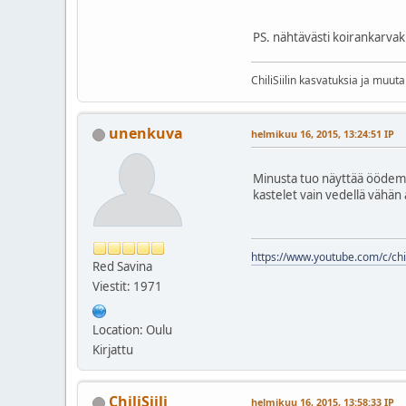
PS. nähtävästi koirankarvak
ChiliSiilin kasvatuksia ja muut
unenkuva
helmikuu 16, 2015, 13:24:51 IP
Minusta tuo näyttää öödemalt
kastelet vain vedellä vähän 
https://www.youtube.com/c/chil
Red Savina
Viestit: 1971
Location: Oulu
Kirjattu
ChiliSiili
helmikuu 16, 2015, 13:58:33 IP