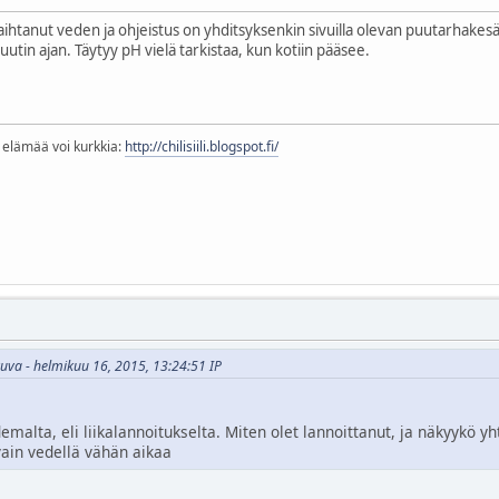
aihtanut veden ja ohjeistus on yhditsyksenkin sivuilla olevan puutarhakes
utin ajan. Täytyy pH vielä tarkistaa, kun kotiin pääsee.
a elämää voi kurkkia:
http://chilisiili.blogspot.fi/
kuva - helmikuu 16, 2015, 13:24:51 IP
malta, eli liikalannoitukselta. Miten olet lannoittanut, ja näkyykö yh
vain vedellä vähän aikaa