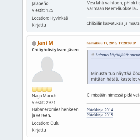
Vesi lähti vaihtoon, pH oli 
Jalapeño
varmaan Neem-liuoksella..
Viestit: 125
Location: Hyvinkää
ChiliSiilin kasvatuksia ja muut
Kirjattu
Jani M
helmikuu 17, 2015, 17:28:09 IP
Chiliyhdistyksen jäsen
Lainaus käyttäjältä: unen
Minusta tuo näyttää ööde
mitään hätää, kastelet 
Ei missään nimessä pidä vet
Naga Morich
Viestit: 2971
Habaneromies henkeen
Päiväkirja 2014
Päiväkirja 2015
ja vereen.
Location: Oulu
Kirjattu