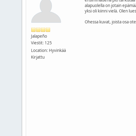
ensimmäisenä piti tarkistaa 
alapuolella on jotain epämää
yksi oli kiinni vielä. Olen lue
Ohessa kuvat, joista osa ot
Jalapeño
Viestit: 125
Location: Hyvinkää
Kirjattu