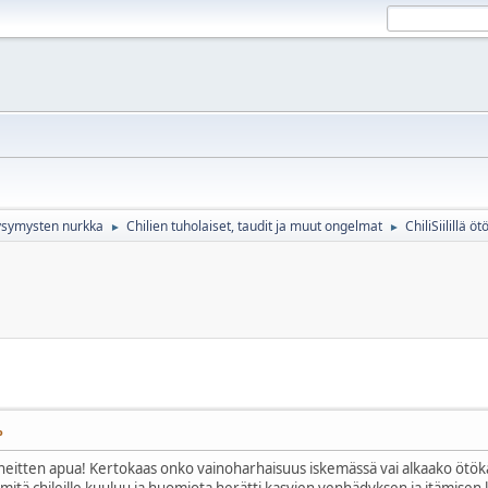
ikysymysten nurkka
Chilien tuholaiset, taudit ja muut ongelmat
ChiliSiilillä öt
►
►
P
neitten apua! Kertokaas onko vainoharhaisuus iskemässä vai alkaako ötökät 