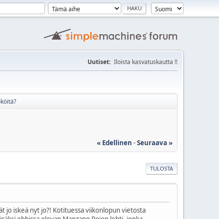
Uutiset:
Iloista kasvatuskautta !!
ököitä?
« Edellinen
-
Seuraava »
TULOSTA
jo iskeä nyt jo?! Kotituessa viikonlopun vietosta