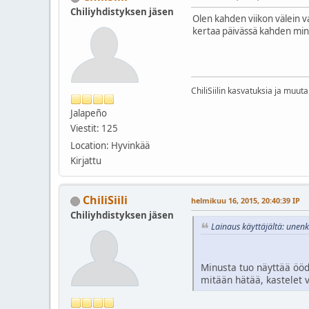
Chiliyhdistyksen jäsen
Olen kahden viikon välein v
kertaa päivässä kahden minu
ChiliSiilin kasvatuksia ja muut
Jalapeño
Viestit: 125
Location: Hyvinkää
Kirjattu
ChiliSiili
helmikuu 16, 2015, 20:40:39 IP
Chiliyhdistyksen jäsen
Lainaus käyttäjältä: unen
Minusta tuo näyttää ööde
mitään hätää, kastelet 