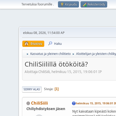
Tervetuloa foorumille
.
Kirjaudu
Rekisteröidy
elokuu 08, 2026, 11:54:00 AP
Etusivu
Haku
Kasvatus ja yleinen chilitieto
Aloittelijan ja yleisten chil
►
►
ChiliSiilillä ötököitä?
Aloittaja ChiliSiili, helmikuu 15, 2015, 19:06:01 IP
Sivuja
1
SIIRRY ALAS
ChiliSiili
helmikuu 15, 2015, 19:06:01 I
Chiliyhdistyksen jäsen
Nyt kaivataan kipeästi koke