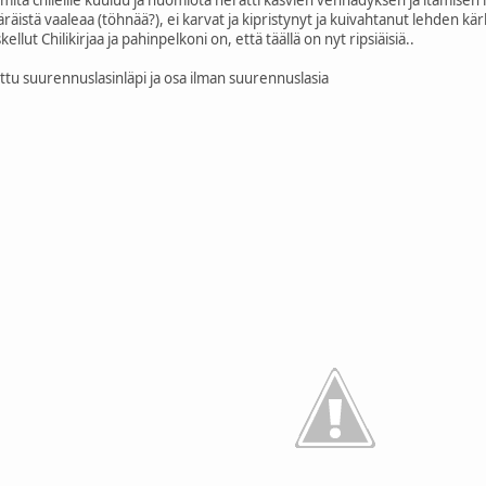
mitä chileille kuuluu ja huomiota herätti kasvien venhädyksen ja itämisen 
räistä vaaleaa (töhnää?), ei karvat ja kipristynyt ja kuivahtanut lehden kä
skellut Chilikirjaa ja pahinpelkoni on, että täällä on nyt ripsiäisiä..
ettu suurennuslasinläpi ja osa ilman suurennuslasia