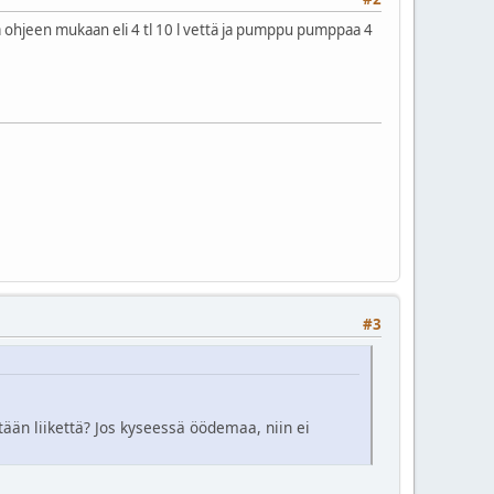
ä ohjeen mukaan eli 4 tl 10 l vettä ja pumppu pumppaa 4
#3
tään liikettä? Jos kyseessä öödemaa, niin ei