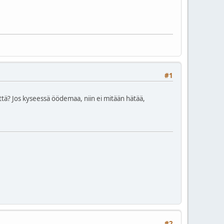
#1
että? Jos kyseessä öödemaa, niin ei mitään hätää,
#2