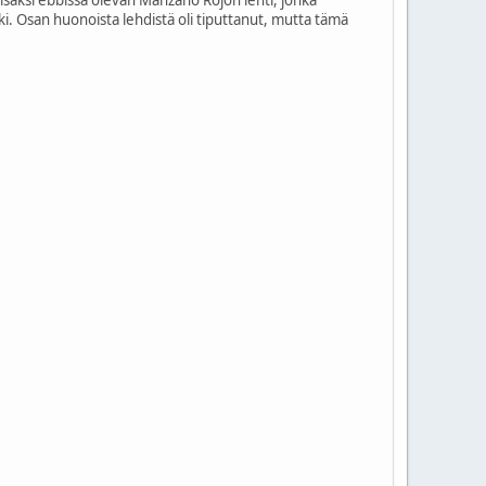
lisäksi ebbissa olevan Manzano Rojon lehti, jonka
rki. Osan huonoista lehdistä oli tiputtanut, mutta tämä