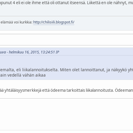
tippunut 4 eli ei ole ihme että oli ottanut itseensä. Liikettä en ole nähnyt,
a elämää voi kurkkia:
http://chilisiili.blogspot.fi/
kuva - helmikuu 16, 2015, 13:24:51 IP
malta, eli liikalannoitukselta. Miten olet lannoittanut, ja näkyykö yh
vain vedellä vähän aikaa
ää yhtäläisyysmerkkejä että ödeema tarkoittais liikalannoitusta. Ödeeman s