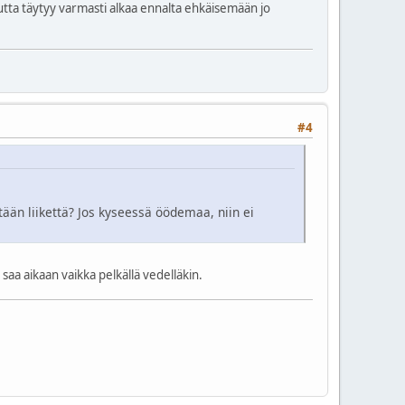
 mutta täytyy varmasti alkaa ennalta ehkäisemään jo
#4
tään liikettä? Jos kyseessä öödemaa, niin ei
aa aikaan vaikka pelkällä vedelläkin.