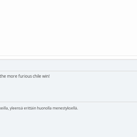
 the more furious chile win!
eilla, yleensä erittäin huonolla menestyksellä.