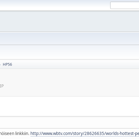
HP56
►
IP
öiseen linkkiin.
http://www.wbtv.com/story/28626635/worlds-hottest-pe