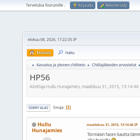
Tervetuloa foorumille
.
Kirjaudu
Rekisteröidy
elokuu 08, 2026, 17:22:35 IP
Etusivu
Haku
Kasvatus ja yleinen chilitieto
Chililajikkeiden arvostelut
►
►
HP56
Aloittaja Hullu Hunajamies, maaliskuu 31, 2015, 13:14:46 
Sivuja
1
SIIRRY ALAS
Hullu
maaliskuu 31, 2015, 13:14:46 IP
Hunajamies
Törmäsin facen kautta tämm
aika hurjalta