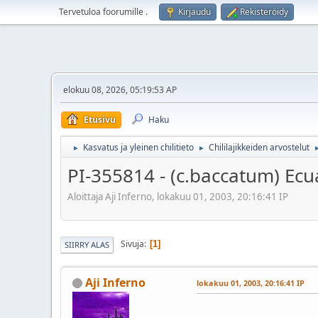
Tervetuloa foorumille
.
Kirjaudu
Rekisteröidy
elokuu 08, 2026, 05:19:53 AP
Etusivu
Haku
Kasvatus ja yleinen chilitieto
Chililajikkeiden arvostelut
►
►
PI-355814 - (c.baccatum) Ec
Aloittaja Aji Inferno, lokakuu 01, 2003, 20:16:41 IP
Sivuja
1
SIIRRY ALAS
Aji Inferno
lokakuu 01, 2003, 20:16:41 IP