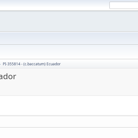
PI-355814 - (c.baccatum) Ecuador
►
uador