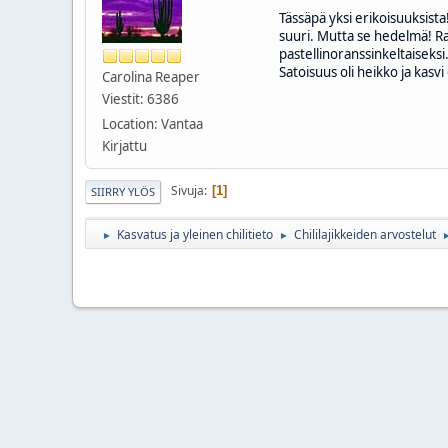
Tässäpä yksi erikoisuuksista
suuri. Mutta se hedelmä! Ra
pastellinoranssinkeltaiseksi
Satoisuus oli heikko ja kas
Carolina Reaper
Viestit: 6386
Location: Vantaa
Kirjattu
Sivuja
1
SIIRRY YLÖS
Kasvatus ja yleinen chilitieto
Chililajikkeiden arvostelut
►
►