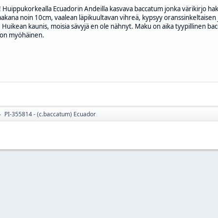
! Huippukorkealla Ecuadorin Andeilla kasvava baccatum jonka värikirjo hakee
akana noin 10cm, vaalean läpikuultavan vihreä, kypsyy oranssinkeltaisen 
. Huikean kaunis, moisia sävyjä en ole nähnyt. Maku on aika tyypillinen bacc
vi on myöhäinen.
PI-355814 - (c.baccatum) Ecuador
►