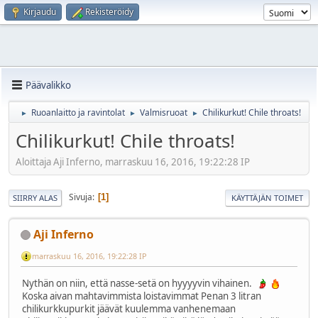
Kirjaudu
Rekisteröidy
Päävalikko
Ruoanlaitto ja ravintolat
Valmisruoat
Chilikurkut! Chile throats!
►
►
►
Chilikurkut! Chile throats!
Aloittaja Aji Inferno, marraskuu 16, 2016, 19:22:28 IP
Sivuja
1
SIIRRY ALAS
KÄYTTÄJÄN TOIMET
Aji Inferno
marraskuu 16, 2016, 19:22:28 IP
Nythän on niin, että nasse-setä on hyyyyvin vihainen.
Koska aivan mahtavimmista loistavimmat Penan 3 litran
chilikurkkupurkit jäävät kuulemma vanhenemaan