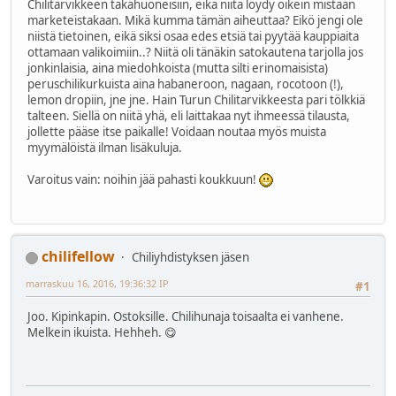
Chilitarvikkeen takahuoneisiin, eikä niitä löydy oikein mistään
marketeistakaan. Mikä kumma tämän aiheuttaa? Eikö jengi ole
niistä tietoinen, eikä siksi osaa edes etsiä tai pyytää kauppiaita
ottamaan valikoimiin..? Niitä oli tänäkin satokautena tarjolla jos
jonkinlaisia, aina miedohkoista (mutta silti erinomaisista)
peruschilikurkuista aina habaneroon, nagaan, rocotoon (!),
lemon dropiin, jne jne. Hain Turun Chilitarvikkeesta pari tölkkiä
talteen. Siellä on niitä yhä, eli laittakaa nyt ihmeessä tilausta,
jollette pääse itse paikalle! Voidaan noutaa myös muista
myymälöistä ilman lisäkuluja.
Varoitus vain: noihin jää pahasti koukkuun!
chilifellow
Chiliyhdistyksen jäsen
marraskuu 16, 2016, 19:36:32 IP
#1
Joo. Kipinkapin. Ostoksille. Chilihunaja toisaalta ei vanhene.
Melkein ikuista. Hehheh. 😋