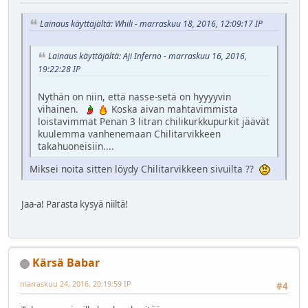
Lainaus käyttäjältä: Whili - marraskuu 18, 2016, 12:09:17 IP
Lainaus käyttäjältä: Aji Inferno - marraskuu 16, 2016,
19:22:28 IP
Nythän on niin, että nasse-setä on hyyyyvin
vihainen.
Koska aivan mahtavimmista
loistavimmat Penan 3 litran chilikurkkupurkit jäävät
kuulemma vanhenemaan Chilitarvikkeen
takahuoneisiin....
Miksei noita sitten löydy Chilitarvikkeen sivuilta ??
Jaa-a! Parasta kysyä niiltä!
Kärsä Babar
marraskuu 24, 2016, 20:19:59 IP
#4