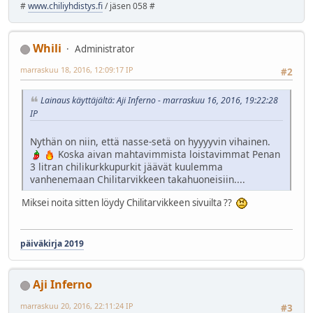
#
www.chiliyhdistys.fi
/ jäsen 058 #
Whili
Administrator
marraskuu 18, 2016, 12:09:17 IP
#2
Lainaus käyttäjältä: Aji Inferno - marraskuu 16, 2016, 19:22:28
IP
Nythän on niin, että nasse-setä on hyyyyvin vihainen.
Koska aivan mahtavimmista loistavimmat Penan
3 litran chilikurkkupurkit jäävät kuulemma
vanhenemaan Chilitarvikkeen takahuoneisiin....
Miksei noita sitten löydy Chilitarvikkeen sivuilta ??
päiväkirja 2019
Aji Inferno
marraskuu 20, 2016, 22:11:24 IP
#3