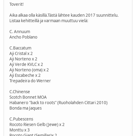
Toverit!
Aika alkaa olla käsillä.Tästä lähtee kauden 2017 suunnittelu.
Listaa kehitteillä ja varmaan muuttuu vielä:
C. Annuum
Ancho Poblano
C.Baccatum
Aji Cristal x 2
Aji Norteno x 2
Aji Verde KVLC x 2
Aji Norteno (oma) x 2
Aji Escabeche x 2
Trepadeira do Werner
C.Chinense
Scotch Bonnet MOA
Habanero "back to roots" (Ruoholahden Cittari 2010)
Bonda ma Jaques
C.Pubescens
Rocoto Riesen Gelb (Jewe) x 2
Monttu x 3
Rocoto Giant (Semillas)x 2