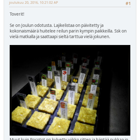
joulukuu 20, 2016, 10:21:02 AP
#1
Toverit!
Se on Joulun odotusta. Lajikelistaa on päivitetty ja
kokonaismäärä huitelee reilun parin kympin paikkeilla. Ssk on
vielä matkalla ja saattaapi sieltä tarttua vielä jokunen.
Muut kuin Rocotot on kylvetty viikko sitten ja häntää pukkaa jo