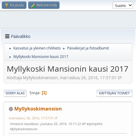
Kirjaudu
Rekisteröidy
Päävalikko
Kasvatus ja yleinen chilitieto
Päiväkirjat ja fotoalbumit
►
►
Myllykoski Mansionin kausi 2017
►
Myllykoski Mansionin kausi 2017
Aloittaja Myllykoskimansion, marraskuu 26, 2016, 17:57:01 IP
Sivuja
1
SIIRRY ALAS
KÄYTTÄJÄN TOIMET
Myllykoskimansion
marraskuu 26, 2016, 17:57:01 IP
Viimeisin muokkaus
: joulukuu 20, 2016, 10:11:22 AP käyttäjältä
Myllykoskimansion