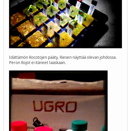
Idättämön Rocotojen pääty, Riesen näyttää olevan johdossa.
Peron Rojot ei itäneet taaskaan.