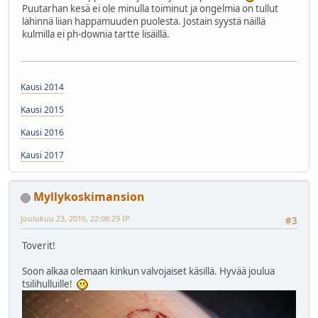
Puutarhan kesä ei ole minulla toiminut ja ongelmia on tullut
lähinnä liian happamuuden puolesta. Jostain syystä näillä
kulmilla ei ph-downia tartte lisäillä.
Kausi 2014
Kausi 2015
Kausi 2016
Kausi 2017
Myllykoskimansion
joulukuu 23, 2016, 22:08:29 IP
#3
Toverit!
Soon alkaa olemaan kinkun valvojaiset käsillä. Hyvää joulua
tsilihulluille!