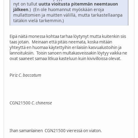
nyt on tullut
uutta vioitusta pitemmän neemtauon
jälkeen
.) (En ole huomannut myöskään eroja
mullattomien ja muitten välillä, mutta tarkastellaanpa
tätäkin vielä tarkemmin.)
Eipä näitä monessa kohtaa tarhaa löytynyt mutta kuitenkin siis
taas jotain. Meinaan että pitäis neemata, koska mitään
yhteyttä en huomaa käytettyihin erilaisiin kasvualustoihin ja
lannoituksiin. Toisin sanoen multakasveissakin löytyy vaikka ne
ovat saaneet samaa litkua kasteluun kuin kivivilloissa olevat.
Piriz
C. baccatum
CGN21500
C. chinense
Ihan samanlainen CGN21500 vieressä on viaton.