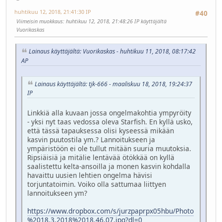
huhtikuu 12, 2018, 21:41:30 IP
#40
Viimeisin muokkaus
: huhtikuu 12, 2018, 21:48:26 IP käyttäjältä
Vuorikaskas
Lainaus käyttäjältä: Vuorikaskas - huhtikuu 11, 2018, 08:17:42
AP
Lainaus käyttäjältä: tjk-666 - maaliskuu 18, 2018, 19:24:37
IP
Linkkiä alla kuvaan jossa ongelmakohtia ympyröity
- yksi nyt taas vedossa oleva Starfish. En kyllä usko,
että tässä tapauksessa olisi kyseessä mikään
kasvin puutostila ym.? Lannoitukseen ja
ympäristöön ei ole tullut mitään suuria muutoksia.
Ripsiäisiä ja mitälie lentävää ötökkää on kyllä
saalistettu kelta-ansoilla ja monen kasvin kohdalla
havaittu uusien lehtien ongelma hävisi
torjuntatoimin. Voiko olla sattumaa liittyen
lannoitukseen ym?
https://www.dropbox.com/s/jurzpaprpx05hbu/Photo
%2018.3.2018%2018.46.07.jpg?dl=0