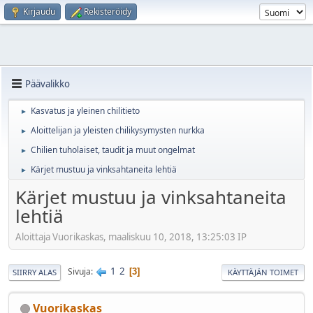
Kirjaudu
Rekisteröidy
Päävalikko
Kasvatus ja yleinen chilitieto
►
Aloittelijan ja yleisten chilikysymysten nurkka
►
Chilien tuholaiset, taudit ja muut ongelmat
►
Kärjet mustuu ja vinksahtaneita lehtiä
►
Kärjet mustuu ja vinksahtaneita
lehtiä
Aloittaja Vuorikaskas, maaliskuu 10, 2018, 13:25:03 IP
1
2
Sivuja
3
SIIRRY ALAS
KÄYTTÄJÄN TOIMET
Vuorikaskas