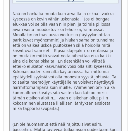
Nää on hankalia muuta kuin arvailla ja uskoa - vaikka
kyseessä on kovin vähän uskonasia. Jos ei bongaa
elukkaa voi se olla vaan niin pieni ja toimia piilossa
aivan vasta muodostuvissa lehdissä, 'silmuissa'.
Minullakin on taas uusia vioituksia (täytyykin otttaa
parit kuvat myöhemmin) ja hiukan sama on tunnelma
että on vaikea uskoa puutokseen sillä hoidolla mitä
kasvit ovat saaneet. Ripsiäislajejakin on erilaisia ja
on muitakin mitkä voivat noita aiheuttaa eikä kaikki
aina ole kohtalokkaita. En tietenkään voi väittää
etteikö elukaton kasvuhäiriö voisi olla silti kyseessä.
Kokonaisuuden kannalta käytännössä harmittomia
epätäydellisyyksiä voi olla monesta syystä johtuvia. Tai
toisaalta neemöljyn käyttäjälle ne voisivat näyttäytyä
harmittomampana kuin muille. (Viimeinen onkin aika
kummallinen käsitys sitä vasten kun katsoo miksi
tämän otsikon aloitin... vaan olisikohan ollut pH:n
kokoaminen alustassa liiallisen läträyksen ansiosta
mikä tappoi kasvupäitä.)
(En ole huomannut että nää rajoittuisivat esim.
baccoihin. Mutta täytyypä tutkia asiaa uudestaam kun