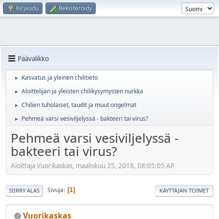
Kirjaudu
Rekisteröidy
Päävalikko
Kasvatus ja yleinen chilitieto
►
Aloittelijan ja yleisten chilikysymysten nurkka
►
Chilien tuholaiset, taudit ja muut ongelmat
►
Pehmeä varsi vesiviljelyssä - bakteeri tai virus?
►
Pehmeä varsi vesiviljelyssä -
bakteeri tai virus?
Aloittaja Vuorikaskas, maaliskuu 25, 2018, 08:05:05 AP
Sivuja
1
SIIRRY ALAS
KÄYTTÄJÄN TOIMET
Vuorikaskas