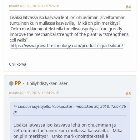
maaliskuu 30, 2018, 12:07:26 IP
#4
Lisäksi latvassa iso kasvava lehti on ohuemman ja veltomman
tuntuinen kuin mullassa kasvavilla. Mikä on piin merkitys?
Onko markkinointiteksteillä todellisuuspohjaa: "can greatly
improve the mechanical strength of the plant" & "strengthens
cell walls".
https://www.growthtechnology.com/product/liquid-silicon/
Chilikorva
PP
Chiliyhdistyksen jäsen
maaliskuu 30, 2018, 12:54:24 IP
#5
Lainaus käyttäjältä: Vuorikaskas - maaliskuu 30, 2018, 12:07:26
IP
Lisäksi latvassa iso kasvava lehti on ohuemman ja
veltomman tuntuinen kuin mullassa kasvavilla. Mikä
on piin merkitys? Onko markkinointiteksteillä