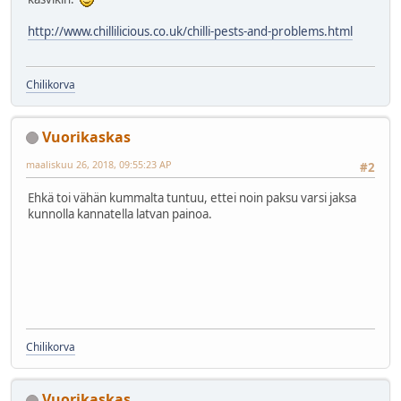
http://www.chillilicious.co.uk/chilli-pests-and-problems.html
Chilikorva
Vuorikaskas
maaliskuu 26, 2018, 09:55:23 AP
#2
Ehkä toi vähän kummalta tuntuu, ettei noin paksu varsi jaksa
kunnolla kannatella latvan painoa.
Chilikorva
Vuorikaskas