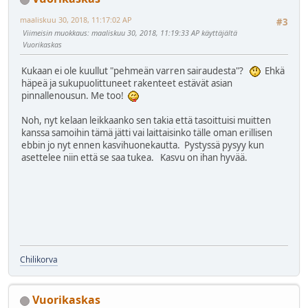
maaliskuu 30, 2018, 11:17:02 AP
#3
Viimeisin muokkaus
: maaliskuu 30, 2018, 11:19:33 AP käyttäjältä
Vuorikaskas
Kukaan ei ole kuullut "pehmeän varren sairaudesta"?
Ehkä
häpeä ja sukupuolittuneet rakenteet estävät asian
pinnallenousun. Me too!
Noh, nyt kelaan leikkaanko sen takia että tasoittuisi muitten
kanssa samoihin tämä jätti vai laittaisinko tälle oman erillisen
ebbin jo nyt ennen kasvihuonekautta. Pystyssä pysyy kun
asettelee niin että se saa tukea. Kasvu on ihan hyvää.
Chilikorva
Vuorikaskas