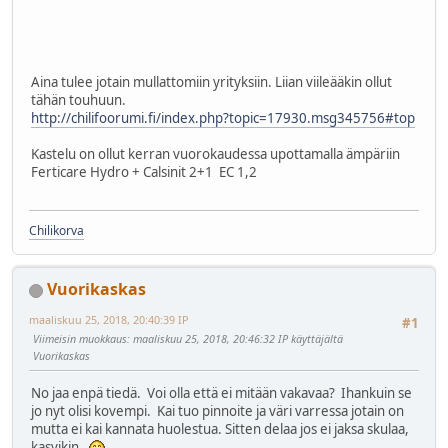
Aina tulee jotain mullattomiin yrityksiin. Liian viileääkin ollut
tähän touhuun.
http://chilifoorumi.fi/index.php?topic=17930.msg345756#top
Kastelu on ollut kerran vuorokaudessa upottamalla ämpäriin
Ferticare Hydro + Calsinit 2+1 EC 1,2
Chilikorva
Vuorikaskas
maaliskuu 25, 2018, 20:40:39 IP
#1
Viimeisin muokkaus
: maaliskuu 25, 2018, 20:46:32 IP käyttäjältä
Vuorikaskas
No jaa enpä tiedä. Voi olla että ei mitään vakavaa? Ihankuin se
jo nyt olisi kovempi. Kai tuo pinnoite ja väri varressa jotain on
mutta ei kai kannata huolestua. Sitten delaa jos ei jaksa skulaa,
kasvikin.