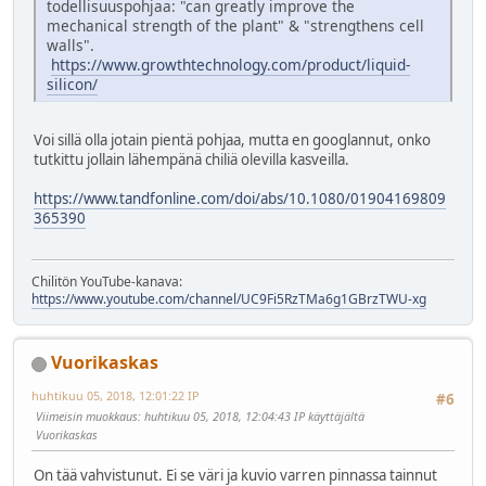
todellisuuspohjaa: "can greatly improve the
mechanical strength of the plant" & "strengthens cell
walls".
https://www.growthtechnology.com/product/liquid-
silicon/
Voi sillä olla jotain pientä pohjaa, mutta en googlannut, onko
tutkittu jollain lähempänä chiliä olevilla kasveilla.
https://www.tandfonline.com/doi/abs/10.1080/01904169809
365390
Chilitön YouTube-kanava:
https://www.youtube.com/channel/UC9Fi5RzTMa6g1GBrzTWU-xg
Vuorikaskas
huhtikuu 05, 2018, 12:01:22 IP
#6
Viimeisin muokkaus
: huhtikuu 05, 2018, 12:04:43 IP käyttäjältä
Vuorikaskas
On tää vahvistunut. Ei se väri ja kuvio varren pinnassa tainnut