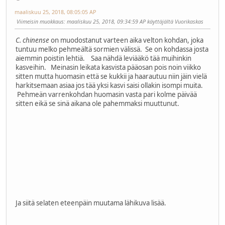
maaliskuu 25, 2018, 08:05:05 AP
Viimeisin muokkaus
: maaliskuu 25, 2018, 09:34:59 AP käyttäjältä Vuorikaskas
C. chinense
on muodostanut varteen aika velton kohdan, joka
tuntuu melko pehmeältä sormien välissä. Se on kohdassa josta
aiemmin poistin lehtiä. Saa nähdä leviääkö tää muihinkin
kasveihin. Meinasin leikata kasvista pääosan pois noin viikko
sitten mutta huomasin että se kukkii ja haarautuu niin jäin vielä
harkitsemaan asiaa jos tää yksi kasvi saisi ollakin isompi muita.
Pehmeän varrenkohdan huomasin vasta pari kolme päivää
sitten eikä se sinä aikana ole pahemmaksi muuttunut.
Ja siitä selaten eteenpäin muutama lähikuva lisää.