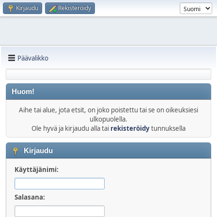
Kirjaudu
Rekisteröidy
Päävalikko
Huom!
Aihe tai alue, jota etsit, on joko poistettu tai se on oikeuksiesi
ulkopuolella.
Ole hyvä ja kirjaudu alla tai
rekisteröidy
tunnuksella
Kirjaudu
Käyttäjänimi:
Salasana: