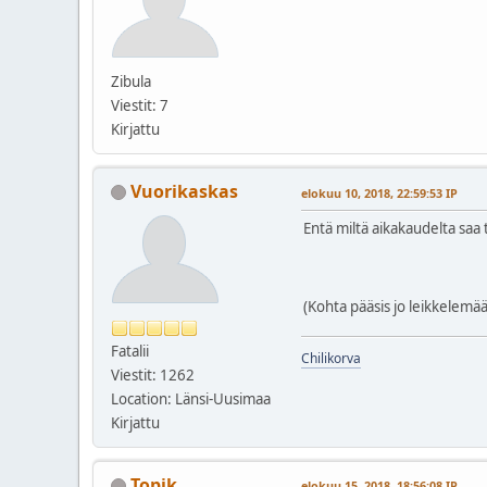
Zibula
Viestit: 7
Kirjattu
Vuorikaskas
elokuu 10, 2018, 22:59:53 IP
Entä miltä aikakaudelta saa t
(Kohta pääsis jo leikkelemää
Fatalii
Chilikorva
Viestit: 1262
Location: Länsi-Uusimaa
Kirjattu
Topik
elokuu 15, 2018, 18:56:08 IP