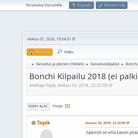
Tervetuloa foorumille
.
Kirjaudu
Rekisteröidy
elokuu 07, 2026, 19:54:31 IP
Etusivu
Haku
Kasvatus ja yleinen chilitieto
Kasvatuskilpailut
Bonchi 
►
►
►
Bonchi Kilpailu 2018 (ei palk
Aloittaja Topik, elokuu 10, 2018, 22:32:00 IP
Sivuja
1
SIIRRY ALAS
Topik
elokuu 10, 2018, 22:32:00 IP
Säännöt on että kasvin pitää ol