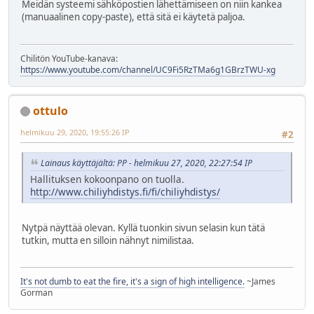
Meidän systeemi sähköpostien lähettämiseen on niin kankea
(manuaalinen copy-paste), että sitä ei käytetä paljoa.
Chilitön YouTube-kanava:
https://www.youtube.com/channel/UC9Fi5RzTMa6g1GBrzTWU-xg
ottulo
helmikuu 29, 2020, 19:55:26 IP
#2
Lainaus käyttäjältä: PP - helmikuu 27, 2020, 22:27:54 IP
Hallituksen kokoonpano on tuolla.
http://www.chiliyhdistys.fi/fi/chiliyhdistys/
Nytpä näyttää olevan. Kyllä tuonkin sivun selasin kun tätä
tutkin, mutta en silloin nähnyt nimilistaa.
It's not dumb to eat the fire, it's a sign of high intelligence.
~James
Gorman