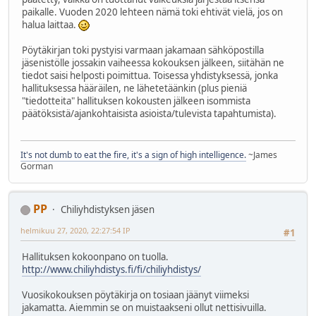
paikalle. Vuoden 2020 lehteen nämä toki ehtivät vielä, jos on
halua laittaa.
Pöytäkirjan toki pystyisi varmaan jakamaan sähköpostilla
jäsenistölle jossakin vaiheessa kokouksen jälkeen, siitähän ne
tiedot saisi helposti poimittua. Toisessa yhdistyksessä, jonka
hallituksessa hääräilen, ne lähetetäänkin (plus pieniä
"tiedotteita" hallituksen kokousten jälkeen isommista
päätöksistä/ajankohtaisista asioista/tulevista tapahtumista).
It's not dumb to eat the fire, it's a sign of high intelligence.
~James
Gorman
PP
Chiliyhdistyksen jäsen
helmikuu 27, 2020, 22:27:54 IP
#1
Hallituksen kokoonpano on tuolla.
http://www.chiliyhdistys.fi/fi/chiliyhdistys/
Vuosikokouksen pöytäkirja on tosiaan jäänyt viimeksi
jakamatta. Aiemmin se on muistaakseni ollut nettisivuilla.