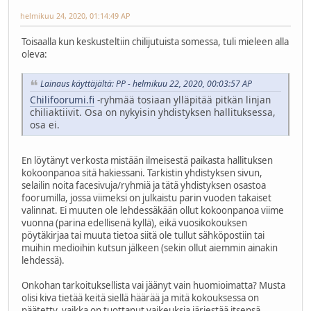
helmikuu 24, 2020, 01:14:49 AP
Toisaalla kun keskusteltiin chilijutuista somessa, tuli mieleen alla
oleva:
Lainaus käyttäjältä: PP - helmikuu 22, 2020, 00:03:57 AP
Chilifoorumi.fi
-ryhmää tosiaan ylläpitää pitkän linjan
chiliaktiivit. Osa on nykyisin yhdistyksen hallituksessa,
osa ei.
En löytänyt verkosta mistään ilmeisestä paikasta hallituksen
kokoonpanoa sitä hakiessani. Tarkistin yhdistyksen sivun,
selailin noita facesivuja/ryhmiä ja tätä yhdistyksen osastoa
foorumilla, jossa viimeksi on julkaistu parin vuoden takaiset
valinnat. Ei muuten ole lehdessäkään ollut kokoonpanoa viime
vuonna (parina edellisenä kyllä), eikä vuosikokouksen
pöytäkirjaa tai muuta tietoa siitä ole tullut sähköpostiin tai
muihin medioihin kutsun jälkeen (sekin ollut aiemmin ainakin
lehdessä).
Onkohan tarkoituksellista vai jäänyt vain huomioimatta? Musta
olisi kiva tietää keitä siellä häärää ja mitä kokouksessa on
päätetty, vaikka on tuottanut vaikeuksia järjestää itsensä