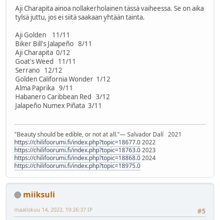
Aji Charapita ainoa nollakerholainen tässä vaiheessa. Se on aika
tylsä juttu, jos ei siitä saakaan yhtään tainta.
Aji Golden 11/11
Biker Bill's Jalapeño 8/11
Aji Charapita 0/12
Goat's Weed 11/11
Serrano 12/12
Golden California Wonder 1/12
Alma Paprika 9/11
Habanero Caribbean Red 3/12
Jalapeño Numex Piñata 3/11
"Beauty should be edible, or not at all."― Salvador Dalí 2021
https://chilifoorumi.fi/index.php?topic=18677.0
2022
https://chilifoorumi.fi/index.php?topic=18763.0
2023
https://chilifoorumi.fi/index.php?topic=18868.0
2024
https://chilifoorumi.fi/index.php?topic=18975.0
miiksuli
maaliskuu 14, 2022, 19:26:37 IP
#5