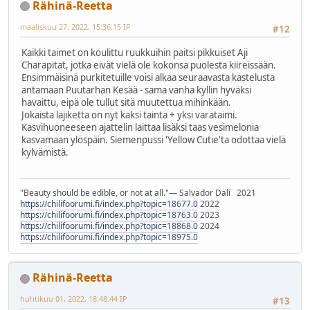
Rähinä-Reetta
maaliskuu 27, 2022, 15:36:15 IP
#12
Kaikki taimet on koulittu ruukkuihin paitsi pikkuiset Aji
Charapitat, jotka eivät vielä ole kokonsa puolesta kiireissään.
Ensimmäisinä purkitetuille voisi alkaa seuraavasta kastelusta
antamaan Puutarhan Kesää - sama vanha kyllin hyväksi
havaittu, eipä ole tullut sitä muutettua mihinkään.
Jokaista lajiketta on nyt kaksi tainta + yksi varataimi.
Kasvihuoneeseen ajattelin laittaa lisäksi taas vesimelonia
kasvamaan ylöspäin. Siemenpussi 'Yellow Cutie'ta odottaa vielä
kylvämistä.
"Beauty should be edible, or not at all."― Salvador Dalí 2021
https://chilifoorumi.fi/index.php?topic=18677.0
2022
https://chilifoorumi.fi/index.php?topic=18763.0
2023
https://chilifoorumi.fi/index.php?topic=18868.0
2024
https://chilifoorumi.fi/index.php?topic=18975.0
Rähinä-Reetta
huhtikuu 01, 2022, 18:48:44 IP
#13