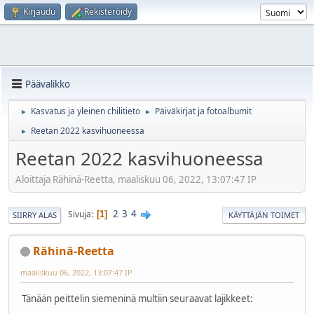
Kirjaudu
Rekisteröidy
Päävalikko
Kasvatus ja yleinen chilitieto
Päiväkirjat ja fotoalbumit
►
►
Reetan 2022 kasvihuoneessa
►
Reetan 2022 kasvihuoneessa
Aloittaja Rähinä-Reetta, maaliskuu 06, 2022, 13:07:47 IP
2
3
4
Sivuja
1
SIIRRY ALAS
KÄYTTÄJÄN TOIMET
Rähinä-Reetta
maaliskuu 06, 2022, 13:07:47 IP
Tänään peittelin siemeninä multiin seuraavat lajikkeet: