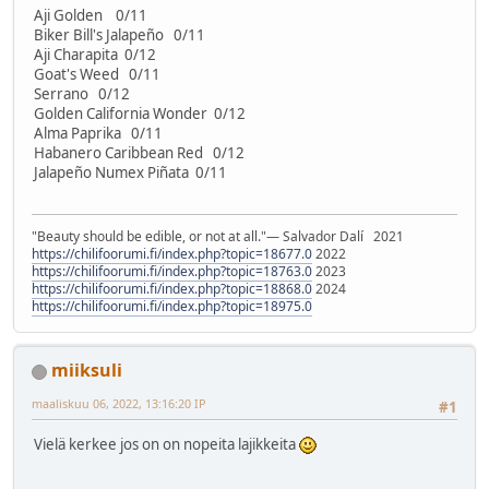
Aji Golden 0/11
Biker Bill's Jalapeño 0/11
Aji Charapita 0/12
Goat's Weed 0/11
Serrano 0/12
Golden California Wonder 0/12
Alma Paprika 0/11
Habanero Caribbean Red 0/12
Jalapeño Numex Piñata 0/11
"Beauty should be edible, or not at all."― Salvador Dalí 2021
https://chilifoorumi.fi/index.php?topic=18677.0
2022
https://chilifoorumi.fi/index.php?topic=18763.0
2023
https://chilifoorumi.fi/index.php?topic=18868.0
2024
https://chilifoorumi.fi/index.php?topic=18975.0
miiksuli
maaliskuu 06, 2022, 13:16:20 IP
#1
Vielä kerkee jos on on nopeita lajikkeita