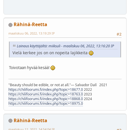
Rähinä-Reetta
maaliskuu 06, 2022, 13:19:29 IP
#2
Lainaus käyttäjältä: miiksuli - maaliskuu 06, 2022, 13:16:20 IP
Vielä kerkee jos on on nopeita lajikkeita
Toivotaan hyvää kesää!
"Beauty should be edible, or not at all."― Salvador Dalí 2021
https://chilifoorumi.fi/index.php?topic=18677.0
2022
https://chilifoorumi.fi/index.php?topic=18763.0
2023
https://chilifoorumi.fi/index.php?topic=18868.0
2024
https://chilifoorumi.fi/index.php?topic=18975.0
Rähinä-Reetta
maaliskuu 12, 2022, 14:54:04 IP