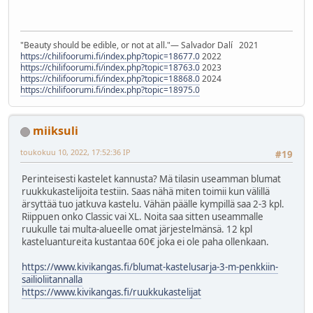
"Beauty should be edible, or not at all."― Salvador Dalí 2021
https://chilifoorumi.fi/index.php?topic=18677.0
2022
https://chilifoorumi.fi/index.php?topic=18763.0
2023
https://chilifoorumi.fi/index.php?topic=18868.0
2024
https://chilifoorumi.fi/index.php?topic=18975.0
miiksuli
toukokuu 10, 2022, 17:52:36 IP
#19
Perinteisesti kastelet kannusta? Mä tilasin useamman blumat
ruukkukastelijoita testiin. Saas nähä miten toimii kun välillä
ärsyttää tuo jatkuva kastelu. Vähän päälle kympillä saa 2-3 kpl.
Riippuen onko Classic vai XL. Noita saa sitten useammalle
ruukulle tai multa-alueelle omat järjestelmänsä. 12 kpl
kasteluantureita kustantaa 60€ joka ei ole paha ollenkaan.
https://www.kivikangas.fi/blumat-kastelusarja-3-m-penkkiin-
sailioliitannalla
https://www.kivikangas.fi/ruukkukastelijat