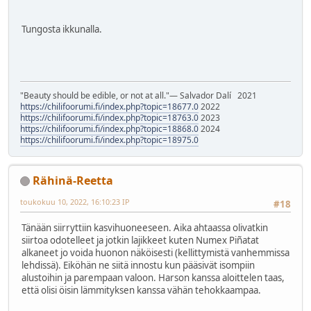
Tungosta ikkunalla.
"Beauty should be edible, or not at all."― Salvador Dalí 2021
https://chilifoorumi.fi/index.php?topic=18677.0
2022
https://chilifoorumi.fi/index.php?topic=18763.0
2023
https://chilifoorumi.fi/index.php?topic=18868.0
2024
https://chilifoorumi.fi/index.php?topic=18975.0
Rähinä-Reetta
toukokuu 10, 2022, 16:10:23 IP
#18
Tänään siirryttiin kasvihuoneeseen. Aika ahtaassa olivatkin
siirtoa odotelleet ja jotkin lajikkeet kuten Numex Piñatat
alkaneet jo voida huonon näköisesti (kellittymistä vanhemmissa
lehdissä). Eiköhän ne siitä innostu kun pääsivät isompiin
alustoihin ja parempaan valoon. Harson kanssa aloittelen taas,
että olisi öisin lämmityksen kanssa vähän tehokkaampaa.