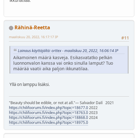
ikkunatilaa.
Rähinä-Reetta
maaliskuu 20, 2022, 16:17:17 IP
#11
Lainaus käyttäjältä: orttex - maaliskuu 20, 2022, 16:06:14 IP
Aikamoinen määrä kasveja. Esikasvatatko pelkän
luonnonvalon kanssa vai onko sinulla lamput? Tuo
määrää vaatii aika paljon ikkunatilaa.
Yllä on lamppu lisäksi.
"Beauty should be edible, or not at all."― Salvador Dalí 2021
https://chilifoorumi.fi/index.php?topic=18677.0
2022
https://chilifoorumi.fi/index.php?topic=18763.0
2023
https://chilifoorumi.fi/index.php?topic=18868.0
2024
https://chilifoorumi.fi/index.php?topic=18975.0