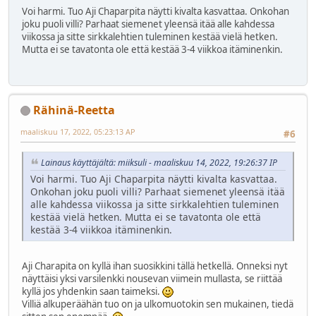
Voi harmi. Tuo Aji Chaparpita näytti kivalta kasvattaa. Onkohan
joku puoli villi? Parhaat siemenet yleensä itää alle kahdessa
viikossa ja sitte sirkkalehtien tuleminen kestää vielä hetken.
Mutta ei se tavatonta ole että kestää 3-4 viikkoa itäminenkin.
Rähinä-Reetta
maaliskuu 17, 2022, 05:23:13 AP
#6
Lainaus käyttäjältä: miiksuli - maaliskuu 14, 2022, 19:26:37 IP
Voi harmi. Tuo Aji Chaparpita näytti kivalta kasvattaa.
Onkohan joku puoli villi? Parhaat siemenet yleensä itää
alle kahdessa viikossa ja sitte sirkkalehtien tuleminen
kestää vielä hetken. Mutta ei se tavatonta ole että
kestää 3-4 viikkoa itäminenkin.
Aji Charapita on kyllä ihan suosikkini tällä hetkellä. Onneksi nyt
näyttäisi yksi varsilenkki nousevan viimein mullasta, se riittää
kyllä jos yhdenkin saan taimeksi.
Villiä alkuperäähän tuo on ja ulkomuotokin sen mukainen, tiedä