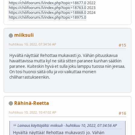
https://chilifoorumi.fi/index.php?topic=18677.0
2022
https://chilifoorumi.fi/index.php?topic=18763.0
2023
https://chilifoorumi.fi/index.php?topic=18868.0
2024
https://chilifoorumi.fi/index.php?topic=18975.0
miiksuli
huhtikuu 10, 2022, 07:34:56 AP
#15
Hyvältä näyttää! Rehottaa mukavasti jo. Vähän pituuskavua
havaittavissa mutta kyl ne siitä sitten paranee kunhan säätkin
paranee. Kuiteskin hyvä et sulla joku lamppu tuossa niin jeesaa.
On tosi huonoi säitä ollu ja voi vaikuttaa monien
chiliharrastukseenkin.
Rähinä-Reetta
huhtikuu 10, 2022, 10:47:02 AP
#16
Lainaus käyttäjältä: miiksuli - huhtikuu 10, 2022, 07:34:56 AP
Hyvältä näyttää! Rehottaa mukavasti jo. Vähän