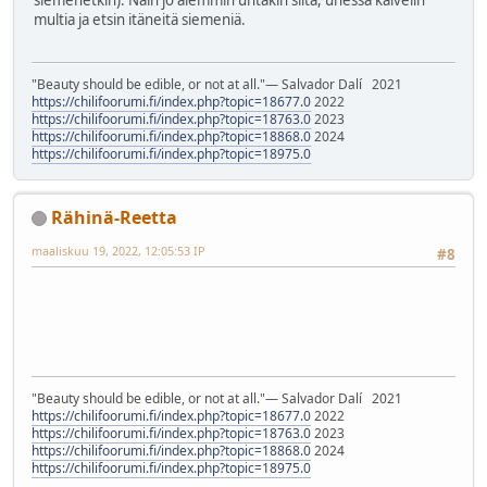
siemenetkin). Näin jo aiemmin untakin siitä, unessa kaivelin
multia ja etsin itäneitä siemeniä.
"Beauty should be edible, or not at all."― Salvador Dalí 2021
https://chilifoorumi.fi/index.php?topic=18677.0
2022
https://chilifoorumi.fi/index.php?topic=18763.0
2023
https://chilifoorumi.fi/index.php?topic=18868.0
2024
https://chilifoorumi.fi/index.php?topic=18975.0
Rähinä-Reetta
maaliskuu 19, 2022, 12:05:53 IP
#8
"Beauty should be edible, or not at all."― Salvador Dalí 2021
https://chilifoorumi.fi/index.php?topic=18677.0
2022
https://chilifoorumi.fi/index.php?topic=18763.0
2023
https://chilifoorumi.fi/index.php?topic=18868.0
2024
https://chilifoorumi.fi/index.php?topic=18975.0