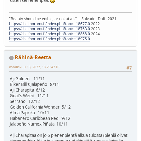
sitten sen enempää.
"Beauty should be edible, or not at all."― Salvador Dalí 2021
https://chilifoorumi.fi/index.php?topic=18677.0
2022
https://chilifoorumi.fi/index.php?topic=18763.0
2023
https://chilifoorumi.fi/index.php?topic=18868.0
2024
https://chilifoorumi.fi/index.php?topic=18975.0
Rähinä-Reetta
maaliskuu 18, 2022, 18:29:42 IP
#7
Aji Golden 11/11
Biker Bill's Jalapeño 8/11
Aji Charapita 6/12
Goat's Weed 11/11
Serrano 12/12
Golden California Wonder 5/12
Alma Paprika 10/11
Habanero Caribbean Red 9/12
Jalapeño Numex Piñata 10/11
Aji Charapitaa on jo 6 pienenpientä alkua tulossa (pieniä olivat