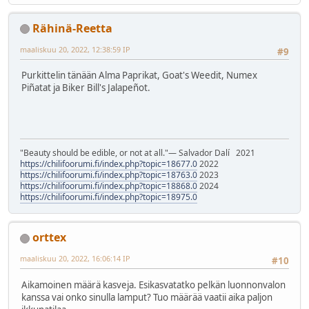
Rähinä-Reetta
maaliskuu 20, 2022, 12:38:59 IP
#9
Purkittelin tänään Alma Paprikat, Goat's Weedit, Numex
Piñatat ja Biker Bill's Jalapeñot.
"Beauty should be edible, or not at all."― Salvador Dalí 2021
https://chilifoorumi.fi/index.php?topic=18677.0
2022
https://chilifoorumi.fi/index.php?topic=18763.0
2023
https://chilifoorumi.fi/index.php?topic=18868.0
2024
https://chilifoorumi.fi/index.php?topic=18975.0
orttex
maaliskuu 20, 2022, 16:06:14 IP
#10
Aikamoinen määrä kasveja. Esikasvatatko pelkän luonnonvalon
kanssa vai onko sinulla lamput? Tuo määrää vaatii aika paljon