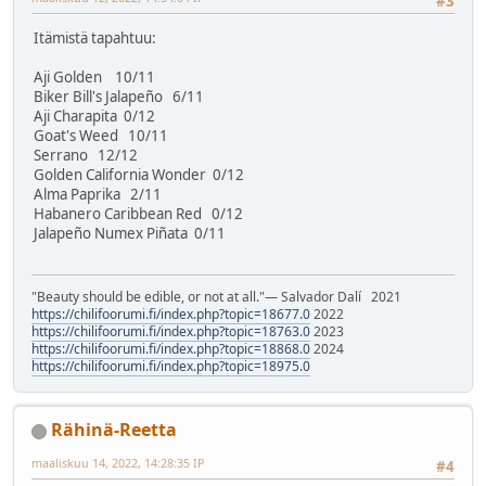
#3
Itämistä tapahtuu:
Aji Golden 10/11
Biker Bill's Jalapeño 6/11
Aji Charapita 0/12
Goat's Weed 10/11
Serrano 12/12
Golden California Wonder 0/12
Alma Paprika 2/11
Habanero Caribbean Red 0/12
Jalapeño Numex Piñata 0/11
"Beauty should be edible, or not at all."― Salvador Dalí 2021
https://chilifoorumi.fi/index.php?topic=18677.0
2022
https://chilifoorumi.fi/index.php?topic=18763.0
2023
https://chilifoorumi.fi/index.php?topic=18868.0
2024
https://chilifoorumi.fi/index.php?topic=18975.0
Rähinä-Reetta
maaliskuu 14, 2022, 14:28:35 IP
#4