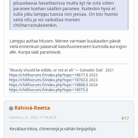
pituuskavua havaittavissa mutta kyl ne siitä sitten
paranee kunhan säätkin paranee. Kuiteskin hyvä et
sulla joku lamppu tuossa niin jeesaa. On tosi huonoi
säitä ollu ja voi vaikuttaa monien
chiliharrastukseenkin.
Lamppu auttaa hitusen. Menee varmaan kuukauden päivät
vielä ennenkuin pääsevät kasvihuoneeseen kunnolla auringon
alle. Kunpa säät paranisivat.
"Beauty should be edible, or not at all."― Salvador Dalí 2021
https://chilifoorumi.fi/index.php?topic=18677.0
2022
https://chilifoorumi.fi/index.php?topic=18763.0
2023
https://chilifoorumi.fi/index.php?topic=18868.0
2024
https://chilifoorumi.fi/index.php?topic=18975.0
Rähinä-Reetta
huhtikuu 21, 2022, 17:14:26 IP
#17
Kevätaurinkoa, chinensejä ja vähän keijupölyä.