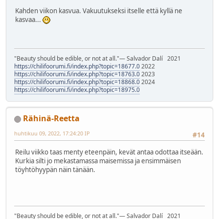
Kahden viikon kasvua. Vakuutukseksi itselle että kyllä ne
kasvaa...
"Beauty should be edible, or not at all."― Salvador Dalí 2021
https://chilifoorumi.fi/index.php?topic=18677.0
2022
https://chilifoorumi.fi/index.php?topic=18763.0
2023
https://chilifoorumi.fi/index.php?topic=18868.0
2024
https://chilifoorumi.fi/index.php?topic=18975.0
Rähinä-Reetta
huhtikuu 09, 2022, 17:24:20 IP
#14
Reilu viikko taas menty eteenpäin, kevät antaa odottaa itseään.
Kurkia silti jo mekastamassa maisemissa ja ensimmäisen
töyhtöhyypän näin tänään.
"Beauty should be edible, or not at all."― Salvador Dalí 2021