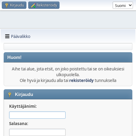
Kirjaudu
Rekisteröidy
Päävalikko
Huom!
Aihe tai alue, jota etsit, on joko poistettu tai se on oikeuksiesi
ulkopuolella.
Ole hyvä ja kirjaudu alla tai
rekisteröidy
tunnuksella
Kirjaudu
Käyttäjänimi:
Salasana: