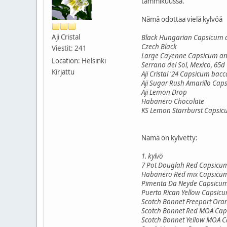
tammikuussa.
Nämä odottaa vielä kylvöä
Aji Cristal
Black Hungarian Capsicum
Czech Black
Viestit: 241
Large Cayenne Capsicum 
Location: Helsinki
Serrano del Sol, Mexico, 6
Kirjattu
Aji Cristal '24 Capsicum bac
Aji Sugar Rush Amarillo Ca
Aji Lemon Drop
Habanero Chocolate
KS Lemon Starrburst Capsic
Nämä on kylvetty:
1. kylvö
7 Pot Douglah Red Capsicu
Habanero Red mix Capsicum
Pimenta Da Neyde Capsicum
Puerto Rican Yellow Capsic
Scotch Bonnet Freeport Ora
Scotch Bonnet Red MOA Cap
Scotch Bonnet Yellow MOA 