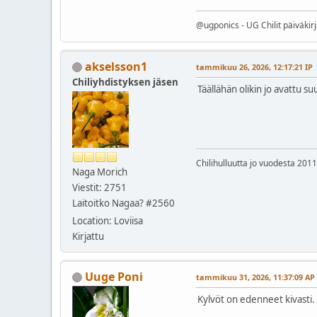
@ugponics - UG Chilit päiväkir
akselsson1
tammikuu 26, 2026, 12:17:21 IP
Chiliyhdistyksen jäsen
Täällähän olikin jo avattu su
Chilihulluutta jo vuodesta 2011
Naga Morich
Viestit: 2751
Laitoitko Nagaa? #2560
Location: Loviisa
Kirjattu
Uuge Poni
tammikuu 31, 2026, 11:37:09 AP
Kylvöt on edenneet kivasti.