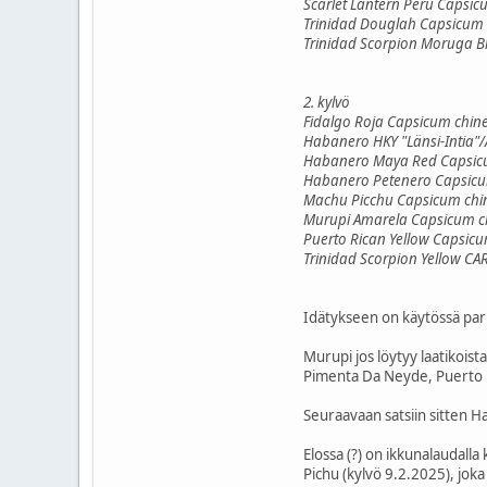
Scarlet Lantern Peru Capsi
Trinidad Douglah Capsicum
Trinidad Scorpion Moruga B
2. kylvö
Fidalgo Roja Capsicum chin
Habanero HKY "Länsi-Intia"/
Habanero Maya Red Capsic
Habanero Petenero Capsicu
Machu Picchu Capsicum chi
Murupi Amarela Capsicum c
Puerto Rican Yellow Capsic
Trinidad Scorpion Yellow C
Idätykseen on käytössä pari
Murupi jos löytyy laatikoist
Pimenta Da Neyde, Puerto Ri
Seuraavaan satsiin sitten H
Elossa (?) on ikkunalaudall
Pichu (kylvö 9.2.2025), joka 