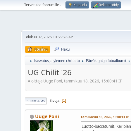
Tervetuloa foorumille
.
Kirjaudu
Rekisteröidy
elokuu 07, 2026, 01:29:28 AP
Etusivu
Haku
Kasvatus ja yleinen chilitieto
Päiväkirjat ja fotoalbumit
►
►
►
UG Chilit '26
Aloittaja Uuge Poni, tammikuu 18, 2026, 15:00:41 IP
Sivuja
1
SIIRRY ALAS
Uuge Poni
tammikuu 18, 2026, 15:00:41 IP
Luotto-baccatumit, Karibian