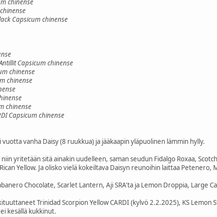
cum chinense
 chinense
lack Capsicum chinense
ense
Antillit Capsicum chinense
um chinense
m chinense
nense
hinense
um chinense
ARDI Capsicum chinense
 vuotta vanha Daisy (8 ruukkua) ja jääkaapin yläpuolinen lämmin hylly.
a niin yritetään sitä ainakin uudelleen, saman seudun Fidalgo Roxaa, Scotc
can Yellow. Ja olisko vielä kokeiltava Daisyn reunoihin laittaa Petenero, 
abanero Chocolate, Scarlet Lantern, Aji SRA'ta ja Lemon Droppia, Large C
a kituuttaneet Trinidad Scorpion Yellow CARDI (kylvö 2.2.2025), KS Lemon S
ei kesällä kukkinut.