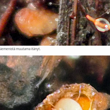
siemenistä muutama itänyt.