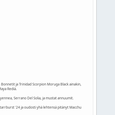
h Bonnetit ja Trinidad Scorpion Moruga Black ainakin,
Maya Rediä.
ayennea, Serrano Del Solia, ja mustat annuumit.
tarrburst '24 ja oudosti yhä lehtensä pitänyt Macchu