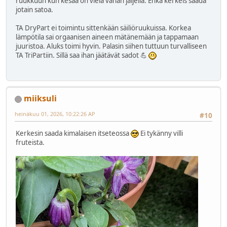
ruukkuun kun kesää on vielä vähän jäljellä. Ehkä kerkeis saada
jotain satoa.
TA DryPart ei toimintu sittenkään säiliöruukuissa. Korkea
lämpötila sai orgaanisen aineen mätänemään ja tappamaan
juuristoa. Aluks toimi hyvin. Palasin siihen tuttuun turvalliseen
TA TriPartiin. Sillä saa ihan jäätävät sadot 💪
miiksuli
heinäkuu 01, 2026, 10:22:26 AP
#10
Kerkesin saada kimalaisen itseteossa
Ei tykänny villi
fruteista.