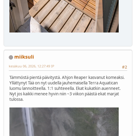
miiksuli
kesäkuu 06, 2026, 12:27:49 IP
#2
Tämmöstä pientä päivitystä. Ahjon Reaper kasvanut komeaksi.
Yllättynyt Tää on nyt uudella jauhemaisella Terra Aquatican
luomu lannoitteella. 1:1 suhteeella. Ekat kukatkin auenneet.
Nyt jos kaikki menee hyvin niin ~3 viikon päästä ekat marjat
tulossa.