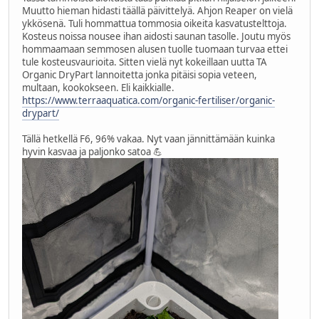
Muutto hieman hidasti täällä päivittelyä. Ahjon Reaper on vielä
ykkösenä. Tuli hommattua tommosia oikeita kasvatustelttoja.
Kosteus noissa nousee ihan aidosti saunan tasolle. Joutu myös
hommaamaan semmosen alusen tuolle tuomaan turvaa ettei
tule kosteusvaurioita. Sitten vielä nyt kokeillaan uutta TA
Organic DryPart lannoitetta jonka pitäisi sopia veteen,
multaan, kookokseen. Eli kaikkialle.
https://www.terraaquatica.com/organic-fertiliser/organic-
drypart/
Tällä hetkellä F6, 96% vakaa. Nyt vaan jännittämään kuinka
hyvin kasvaa ja paljonko satoa 💪