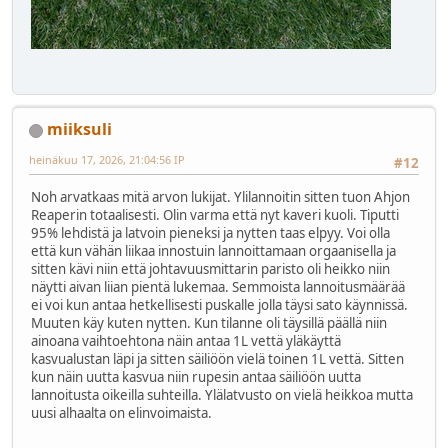
miiksuli
heinäkuu 17, 2026, 21:04:56 IP
#12
Noh arvatkaas mitä arvon lukijat. Ylilannoitin sitten tuon Ahjon
Reaperin totaalisesti. Olin varma että nyt kaveri kuoli. Tiputti
95% lehdistä ja latvoin pieneksi ja nytten taas elpyy. Voi olla
että kun vähän liikaa innostuin lannoittamaan orgaanisella ja
sitten kävi niin että johtavuusmittarin paristo oli heikko niin
näytti aivan liian pientä lukemaa. Semmoista lannoitusmäärää
ei voi kun antaa hetkellisesti puskalle jolla täysi sato käynnissä.
Muuten käy kuten nytten. Kun tilanne oli täysillä päällä niin
ainoana vaihtoehtona näin antaa 1L vettä yläkäyttä
kasvualustan läpi ja sitten säiliöön vielä toinen 1L vettä. Sitten
kun näin uutta kasvua niin rupesin antaa säiliöön uutta
lannoitusta oikeilla suhteilla. Ylälatvusto on vielä heikkoa mutta
uusi alhaalta on elinvoimaista.