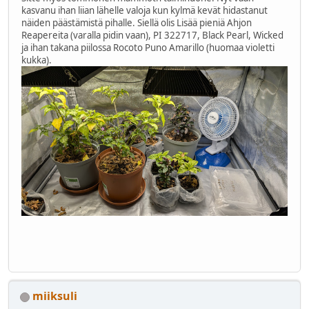
kasvanu ihan liian lähelle valoja kun kylmä kevät hidastanut
näiden päästämistä pihalle. Siellä olis Lisää pieniä Ahjon
Reapereita (varalla pidin vaan), PI 322717, Black Pearl, Wicked
ja ihan takana piilossa Rocoto Puno Amarillo (huomaa violetti
kukka).
miiksuli