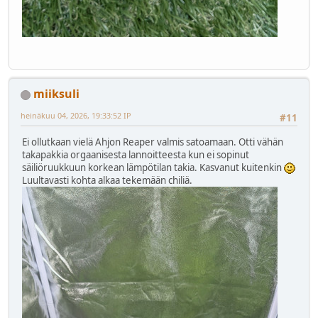
miiksuli
heinäkuu 04, 2026, 19:33:52 IP
#11
Ei ollutkaan vielä Ahjon Reaper valmis satoamaan. Otti vähän
takapakkia orgaanisesta lannoitteesta kun ei sopinut
säiliöruukkuun korkean lämpötilan takia. Kasvanut kuitenkin
Luultavasti kohta alkaa tekemään chiliä.