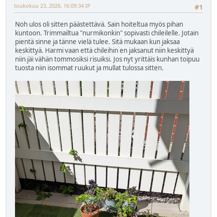
toukokuu 23, 2026, 16:09:34 IP
#1
Noh ulos oli sitten päästettävä. Sain hoiteltua myös pihan
kuntoon. Trimmailtua "nurmikonkin" sopivasti chileilelle. Jotain
pientä sinne ja tänne vielä tulee. Sitä mukaan kun jaksaa
keskittyä. Harmi vaan että chileihin en jaksanut niin keskittyä
niin jäi vähän tommosiksi risuiksi. Jos nyt yrittäis kunhan toipuu
tuosta niin isommat ruukut ja mullat tulossa sitten.