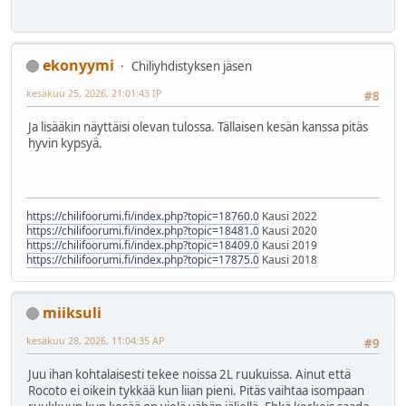
ekonyymi
Chiliyhdistyksen jäsen
kesäkuu 25, 2026, 21:01:43 IP
#8
Ja lisääkin näyttäisi olevan tulossa. Tällaisen kesän kanssa pitäs
hyvin kypsyä.
https://chilifoorumi.fi/index.php?topic=18760.0
Kausi 2022
https://chilifoorumi.fi/index.php?topic=18481.0
Kausi 2020
https://chilifoorumi.fi/index.php?topic=18409.0
Kausi 2019
https://chilifoorumi.fi/index.php?topic=17875.0
Kausi 2018
miiksuli
kesäkuu 28, 2026, 11:04:35 AP
#9
Juu ihan kohtalaisesti tekee noissa 2L ruukuissa. Ainut että
Rocoto ei oikein tykkää kun liian pieni. Pitäs vaihtaa isompaan