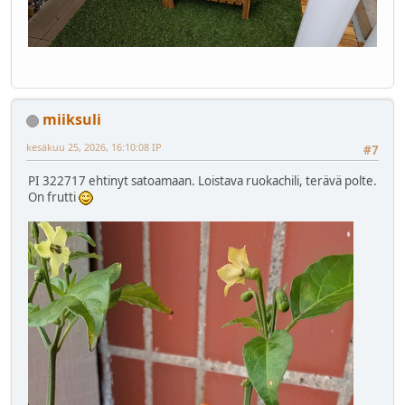
miiksuli
kesäkuu 25, 2026, 16:10:08 IP
#7
PI 322717 ehtinyt satoamaan. Loistava ruokachili, terävä polte.
On frutti