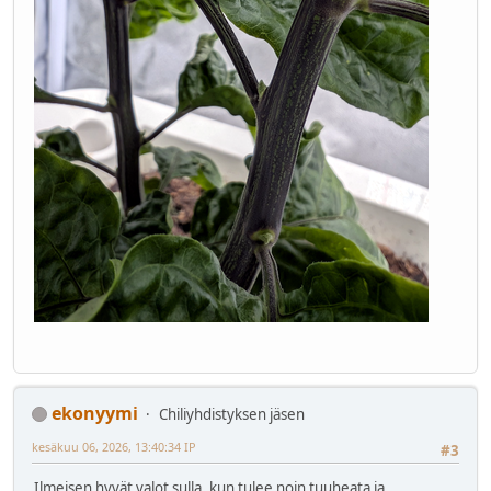
ekonyymi
Chiliyhdistyksen jäsen
kesäkuu 06, 2026, 13:40:34 IP
#3
Ilmeisen hyvät valot sulla, kun tulee noin tuuheata ja