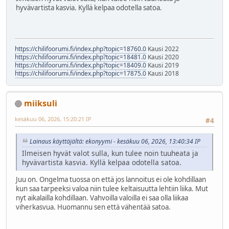
hyvävartista kasvia. Kyllä kelpaa odotella satoa.
https://chilifoorumi.fi/index.php?topic=18760.0
Kausi 2022
https://chilifoorumi.fi/index.php?topic=18481.0
Kausi 2020
https://chilifoorumi.fi/index.php?topic=18409.0
Kausi 2019
https://chilifoorumi.fi/index.php?topic=17875.0
Kausi 2018
miiksuli
kesäkuu 06, 2026, 15:20:21 IP
#4
Lainaus käyttäjältä: ekonyymi - kesäkuu 06, 2026, 13:40:34 IP
Ilmeisen hyvät valot sulla, kun tulee noin tuuheata ja
hyvävartista kasvia. Kyllä kelpaa odotella satoa.
Juu on. Ongelma tuossa on että jos lannoitus ei ole kohdillaan
kun saa tarpeeksi valoa niin tulee keltaisuutta lehtiin liika. Mut
nyt aikalailla kohdillaan. Vahvoilla valoilla ei saa olla liikaa
viherkasvua. Huomannu sen että vähentää satoa.