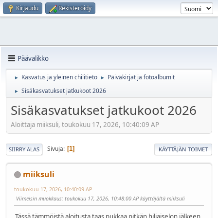
Kirjaudu
Rekisteröidy
Päävalikko
Kasvatus ja yleinen chilitieto
Päiväkirjat ja fotoalbumit
►
►
Sisäkasvatukset jatkukoot 2026
►
Sisäkasvatukset jatkukoot 2026
Aloittaja miiksuli, toukokuu 17, 2026, 10:40:09 AP
Sivuja
1
SIIRRY ALAS
KÄYTTÄJÄN TOIMET
miiksuli
toukokuu 17, 2026, 10:40:09 AP
Viimeisin muokkaus
: toukokuu 17, 2026, 10:48:00 AP käyttäjältä miiksuli
Tässä tämmöistä aloitusta taas pukkaa pitkän hiljaiselon jälkeen.