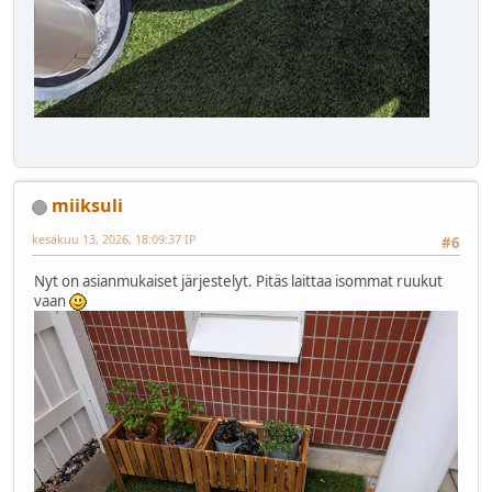
miiksuli
kesäkuu 13, 2026, 18:09:37 IP
#6
Nyt on asianmukaiset järjestelyt. Pitäs laittaa isommat ruukut
vaan