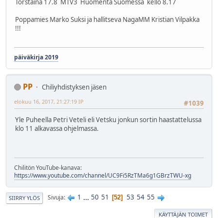
Torstaina 17.8 MTV3 Huomenta Suomessa kello 8.17
Poppamies Marko Suksi ja hallitseva NagaMM Kristian Vilpakka
!!!
päiväkirja 2019
PP
Chiliyhdistyksen jäsen
elokuu 16, 2017, 21:27:19 IP
#1039
Yle Puheella Petri Veteli eli Vetsku jonkun sortin haastattelussa
klo 11 alkavassa ohjelmassa.
Chilitön YouTube-kanava:
https://www.youtube.com/channel/UC9Fi5RzTMa6g1GBrzTWU-xg
1
...
50
51
53
54
55
Sivuja
52
SIIRRY YLÖS
KÄYTTÄJÄN TOIMET