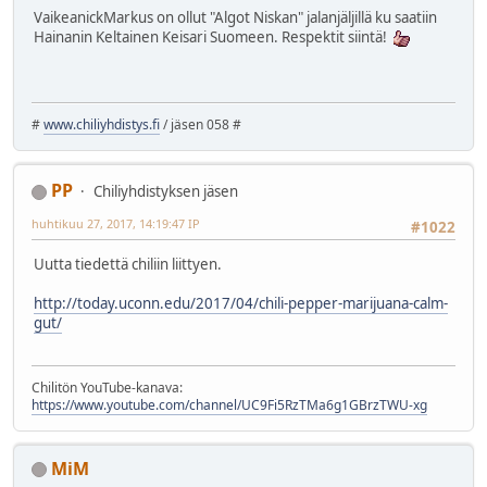
VaikeanickMarkus on ollut "Algot Niskan" jalanjäljillä ku saatiin
Hainanin Keltainen Keisari Suomeen. Respektit siintä!
#
www.chiliyhdistys.fi
/ jäsen 058 #
PP
Chiliyhdistyksen jäsen
huhtikuu 27, 2017, 14:19:47 IP
#1022
Uutta tiedettä chiliin liittyen.
http://today.uconn.edu/2017/04/chili-pepper-marijuana-calm-
gut/
Chilitön YouTube-kanava:
https://www.youtube.com/channel/UC9Fi5RzTMa6g1GBrzTWU-xg
MiM