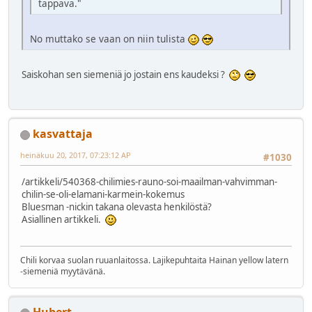
tappava."
No muttako se vaan on niin tulista
Saiskohan sen siemeniä jo jostain ens kaudeksi ?
kasvattaja
heinäkuu 20, 2017, 07:23:12 AP
#1030
/artikkeli/540368-chilimies-rauno-soi-maailman-vahvimman-
chilin-se-oli-elamani-karmein-kokemus
Bluesman -nickin takana olevasta henkilöstä?
Asiallinen artikkeli.
Chili korvaa suolan ruuanlaitossa. Lajikepuhtaita Hainan yellow latern
-siemeniä myytävänä.