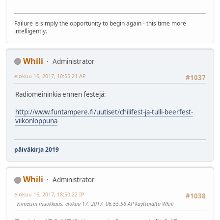
Failure is simply the opportunity to begin again - this time more
intelligently.
Whili
Administrator
elokuu 16, 2017, 10:55:21 AP
#1037
Radiomeininkia ennen festejä:
http://www.funtampere.fi/uutiset/chilifest-ja-tulli-beerfest-
viikonloppuna
päiväkirja 2019
Whili
Administrator
elokuu 16, 2017, 18:50:22 IP
#1038
Viimeisin muokkaus
: elokuu 17, 2017, 06:55:56 AP käyttäjältä Whili