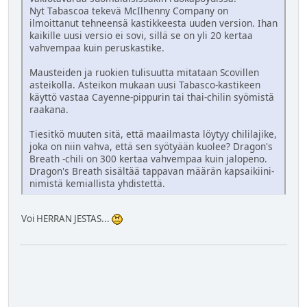
Nyt Tabascoa tekevä McIlhenny Company on
ilmoittanut tehneensä kastikkeesta uuden version. Ihan
kaikille uusi versio ei sovi, sillä se on yli 20 kertaa
vahvempaa kuin peruskastike.
Mausteiden ja ruokien tulisuutta mitataan Scovillen
asteikolla. Asteikon mukaan uusi Tabasco-kastikeen
käyttö vastaa Cayenne-pippurin tai thai-chilin syömistä
raakana.
Tiesitkö muuten sitä, että maailmasta löytyy chililajike,
joka on niin vahva, että sen syötyään kuolee? Dragon's
Breath -chili on 300 kertaa vahvempaa kuin jalopeno.
Dragon's Breath sisältää tappavan määrän kapsaikiini-
nimistä kemiallista yhdistettä.
Voi HERRAN JESTAS...