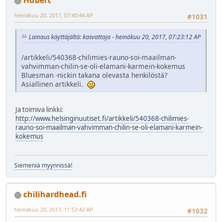
Hubert
heinäkuu 20, 2017, 07:40:44 AP
#1031
Lainaus käyttäjältä: kasvattaja - heinäkuu 20, 2017, 07:23:12 AP
/artikkeli/540368-chilimies-rauno-soi-maailman-
vahvimman-chilin-se-oli-elamani-karmein-kokemus
Bluesman -nickin takana olevasta henkilöstä?
Asiallinen artikkeli.
Ja toimiva linkki:
http://www.helsinginuutiset.fi/artikkeli/540368-chilimies-
rauno-soi-maailman-vahvimman-chilin-se-oli-elamani-karmein-
kokemus
Siemeniä myynnissä!
chilihardhead.fi
heinäkuu 20, 2017, 11:53:42 AP
#1032