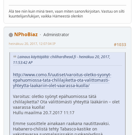
Älä tee niin kuin minä teen, vaan miten sanon/kirjoitan. Vastuu on silti
kuuntelijan/lukijan, vaikka Hämeestä olenkin
NPhoBiaz
Administrator
heinäkuu 20, 2017, 12:07:04 IP
#1033
Lainaus käyttäjältä: chilihardhead.fi - heinäkuu 20, 2017,
11:53:42 AP
http://www.como.fi/uutiset/varoitus-oletko-syonyt-
epahuomiossa-tata-chililajiketta-ota-valittomasti-
yhteytta-laakariin-olet-vaarassa-kuolla/
Varoitus: oletko syönyt epähuomiossa tätä
chililajiketta? Ota välittömästi yhteyttä lääkäriin – olet
vaarassa kuolla!
Hullu maailma 20.7.2017 11:17
Emme suosittele ainakaan raakana nautittavaksi.
Habanero-chilistä tehty Tabasco-kastike on
vakiotavaraa suomalaisissakin ruokapöydissä.