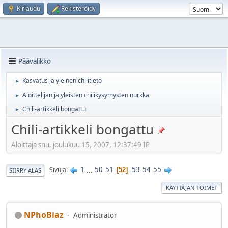
Kirjaudu
Rekisteröidy
Päävalikko
Kasvatus ja yleinen chilitieto
►
Aloittelijan ja yleisten chilikysymysten nurkka
►
Chili-artikkeli bongattu
►
Chili-artikkeli bongattu
Aloittaja snu, joulukuu 15, 2007, 12:37:49 IP
1
...
50
51
53
54
55
Sivuja
52
SIIRRY ALAS
KÄYTTÄJÄN TOIMET
NPhoBiaz
Administrator