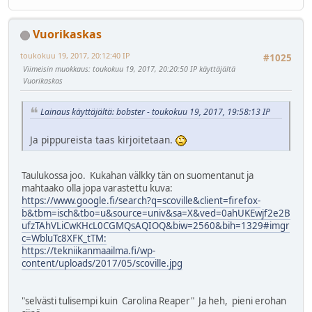
Vuorikaskas
toukokuu 19, 2017, 20:12:40 IP
#1025
Viimeisin muokkaus
: toukokuu 19, 2017, 20:20:50 IP käyttäjältä
Vuorikaskas
Lainaus käyttäjältä: bobster - toukokuu 19, 2017, 19:58:13 IP
Ja pippureista taas kirjoitetaan.
Taulukossa joo. Kukahan välkky tän on suomentanut ja
mahtaako olla jopa varastettu kuva:
https://www.google.fi/search?q=scoville&client=firefox-
b&tbm=isch&tbo=u&source=univ&sa=X&ved=0ahUKEwjf2e2B
ufzTAhVLiCwKHcL0CGMQsAQIOQ&biw=2560&bih=1329#imgr
c=WbluTc8XFK_tTM:
https://tekniikanmaailma.fi/wp-
content/uploads/2017/05/scoville.jpg
"selvästi tulisempi kuin Carolina Reaper" Ja heh, pieni erohan