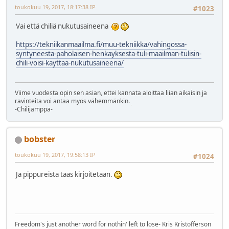
toukokuu 19, 2017, 18:17:38 IP
#1023
Vai että chiliä nukutusaineena
https://tekniikanmaailma.fi/muu-tekniikka/vahingossa-
syntyneesta-paholaisen-henkayksesta-tuli-maailman-tulisin-
chili-voisi-kayttaa-nukutusaineena/
Viime vuodesta opin sen asian, ettei kannata aloittaa liian aikaisin ja
ravinteita voi antaa myös vähemmänkin.
-Chilijamppa-
bobster
toukokuu 19, 2017, 19:58:13 IP
#1024
Ja pippureista taas kirjoitetaan.
Freedom's just another word for nothin' left to lose- Kris Kristofferson