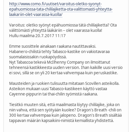
http://www.como.fi/uutiset/varoitus-oletko-syonyt-
epahuomiossa-tata-chililajiketta-ota-valittomasti-yhteytta-
laakariin-olet-vaarassa-kuolla/
Varoitus: oletko syönyt epähuomiossa tätä chililajiketta? Ota
välittömästi yhteyttä lääkäriin – olet vaarassa kuolla!
Hullu maailma 20.7.2017 11:17
Emme suosittele ainakaan raakana nautittavaksi.
Habanero-chilistä tehty Tabasco-kastike on vakiotavaraa
suomalaisissakin ruokapöydissä.
Nyt Tabascoa tekevä McIlhenny Company on ilmoittanut
tehneensä kastikkeesta uuden version. Ihan kaikille uusi versio
ei sovi, sillä se on yli 20 kertaa vahvempaa kuin peruskastike.
Mausteiden ja ruokien tulisuutta mitataan Scovillen asteikolla.
Asteikon mukaan uusi Tabasco-kastikeen käyttö vastaa
Cayenne-pippurin tai thai-chilin syömistä raakana.
Tiesitkö muuten sitä, että maailmasta löytyy chililajike, joka on
niin vahva, että sen syötyään kuolee? Dragon's Breath -chili on
300 kertaa vahvempaa kuin jalopeno. Dragon's Breath sisältää
tappavan määrän kapsaikiini-nimistä kemiallista yhdistettä.