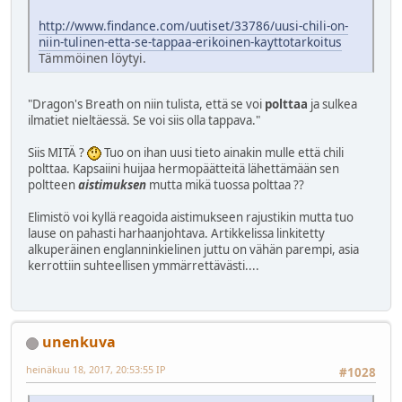
http://www.findance.com/uutiset/33786/uusi-chili-on-
niin-tulinen-etta-se-tappaa-erikoinen-kayttotarkoitus
Tämmöinen löytyi.
"Dragon's Breath on niin tulista, että se voi
polttaa
ja sulkea
ilmatiet nieltäessä. Se voi siis olla tappava."
Siis MITÄ ?
Tuo on ihan uusi tieto ainakin mulle että chili
polttaa. Kapsaiini huijaa hermopäätteitä lähettämään sen
poltteen
aistimuksen
mutta mikä tuossa polttaa ??
Elimistö voi kyllä reagoida aistimukseen rajustikin mutta tuo
lause on pahasti harhaanjohtava. Artikkelissa linkitetty
alkuperäinen englanninkielinen juttu on vähän parempi, asia
kerrottiin suhteellisen ymmärrettävästi....
unenkuva
heinäkuu 18, 2017, 20:53:55 IP
#1028