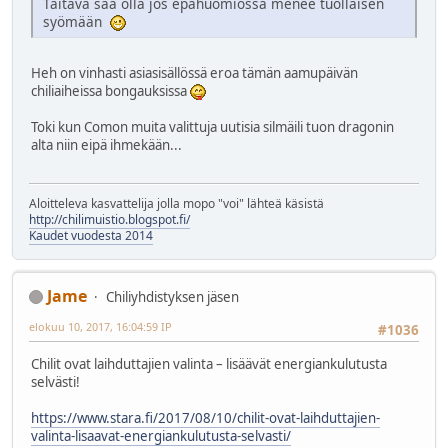
Taitava saa olla jos epähuomiossa menee tuollaisen
syömään
Heh on vinhasti asiasisällössä eroa tämän aamupäivän
chiliaiheissa bongauksissa
Toki kun Comon muita valittuja uutisia silmäili tuon dragonin
alta niin eipä ihmekään...
Aloitteleva kasvattelija jolla mopo "voi" lähteä käsistä
http://chilimuistio.blogspot.fi/
Kaudet vuodesta 2014
Jame
Chiliyhdistyksen jäsen
elokuu 10, 2017, 16:04:59 IP
#1036
Chilit ovat laihduttajien valinta – lisäävät energiankulutusta
selvästi!
https://www.stara.fi/2017/08/10/chilit-ovat-laihduttajien-
valinta-lisaavat-energiankulutusta-selvasti/