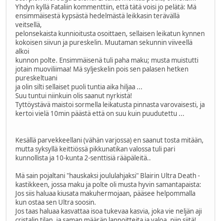
Yhdyn kyllä Fataliin kommenttiin, että tätä voisi jo pelätä: Mä
ensimmäisestä kypsästä hedelmästä leikkasin terävällä
veitsellä,
pelonsekaista kunnioitusta osoittaen, sellaisen leikatun kynnen
kokoisen siivun ja pureskelin. Muutaman sekunnin viiveellä
alkoi
kunnon polte. Ensimmäisenä tuli paha maku; musta muistutti
jotain muoviliimaa! Mä syljeskelin pois sen palasen hetken
pureskeltuani
ja olin silti sellaiset puoli tuntia aika hiljaa ...
Suu tuntui niinkuin olis saanut nyrkistä!
Tyttöystävä maistoi sormella leikatusta pinnasta varovaisesti, ja
kertoi vielä 10min päästä että on suu kuin puudutettu ...
Kesällä parvekkeellani (vähän varjossa) en saanut tosta mitään,
mutta syksyllä keittiössä pikkunatikan valossa tuli pari
kunnollista ja 10-kunta 2-senttisiä rääpäleitä..
Mä sain pojaltani "hauskaksi joululahjaksi" Blairin Ultra Death -
kastikkeen, jossa maku ja polte oli musta hyvin samantapaista:
Jos siis haluaa kiusata makuhermojaan, pääsee helpommalla
kun ostaa sen Ultra soosin.
Jos taas haluaa kasvattaa isoa tukevaa kasvia, joka vie neljän aji
cristalin tilan, ja saman määrän lannoitteita ja valoa, niin siitä!