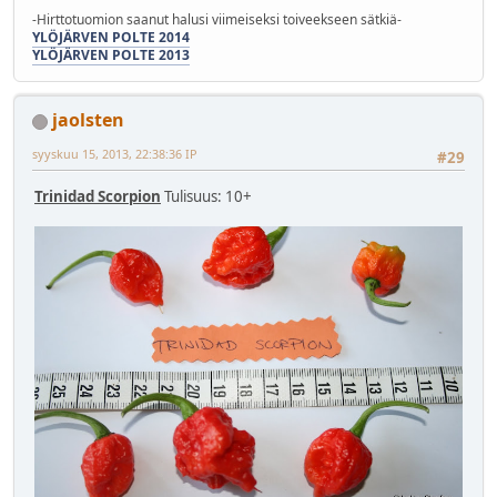
-Hirttotuomion saanut halusi viimeiseksi toiveekseen sätkiä-
YLÖJÄRVEN POLTE 2014
YLÖJÄRVEN POLTE 2013
jaolsten
syyskuu 15, 2013, 22:38:36 IP
#29
Trinidad Scorpion
Tulisuus: 10+