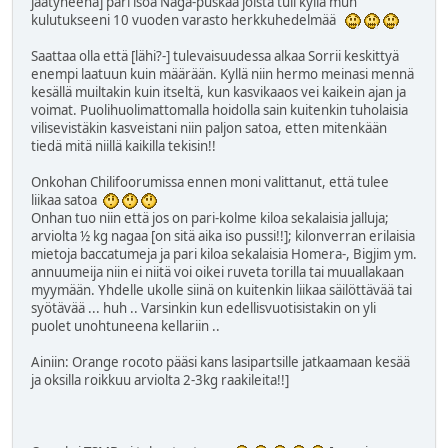
jäätyneenä] pari isoa Naga-puskaa joista tuli kyllä mun
kulutukseeni 10 vuoden varasto herkkuhedelmää
Saattaa olla että [lähi?-] tulevaisuudessa alkaa Sorrii keskittyä
enempi laatuun kuin määrään. Kyllä niin hermo meinasi mennä
kesällä muiltakin kuin itseltä, kun kasvikaaos vei kaikein ajan ja
voimat. Puolihuolimattomalla hoidolla sain kuitenkin tuholaisia
vilisevistäkin kasveistani niin paljon satoa, etten mitenkään
tiedä mitä niillä kaikilla tekisin!!
Onkohan Chilifoorumissa ennen moni valittanut, että tulee
liikaa satoa
Onhan tuo niin että jos on pari-kolme kiloa sekalaisia jalluja;
arviolta ½ kg nagaa [on sitä aika iso pussi!!]; kilonverran erilaisia
mietoja baccatumeja ja pari kiloa sekalaisia Homera-, Bigjim ym.
annuumeija niin ei niitä voi oikei ruveta torilla tai muuallakaan
myymään. Yhdelle ukolle siinä on kuitenkin liikaa säilöttävää tai
syötävää ... huh .. Varsinkin kun edellisvuotisistakin on yli
puolet unohtuneena kellariin ..
Ainiin: Orange rocoto pääsi kans lasipartsille jatkaamaan kesää
ja oksilla roikkuu arviolta 2-3kg raakileita!!]