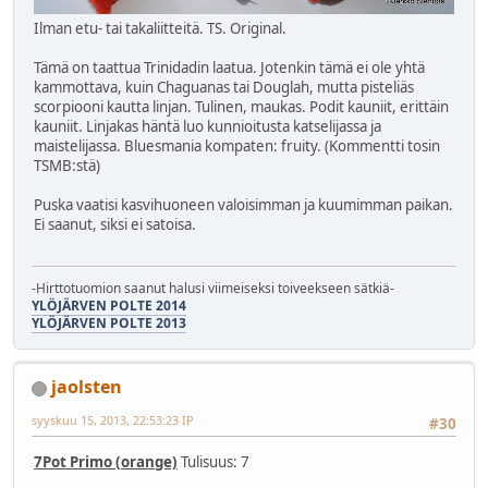
Ilman etu- tai takaliitteitä. TS. Original.
Tämä on taattua Trinidadin laatua. Jotenkin tämä ei ole yhtä
kammottava, kuin Chaguanas tai Douglah, mutta pisteliäs
scorpiooni kautta linjan. Tulinen, maukas. Podit kauniit, erittäin
kauniit. Linjakas häntä luo kunnioitusta katselijassa ja
maistelijassa. Bluesmania kompaten: fruity. (Kommentti tosin
TSMB:stä)
Puska vaatisi kasvihuoneen valoisimman ja kuumimman paikan.
Ei saanut, siksi ei satoisa.
-Hirttotuomion saanut halusi viimeiseksi toiveekseen sätkiä-
YLÖJÄRVEN POLTE 2014
YLÖJÄRVEN POLTE 2013
jaolsten
syyskuu 15, 2013, 22:53:23 IP
#30
7Pot Primo (orange)
Tulisuus: 7