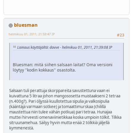
bluesman
helmikuu 01, 2011, 21:59:47 IP
#23
Lainaus käyttäjältä: davve - helmikuu 01, 2011, 21:39:08 IP
Bluesman: mitä siihen salsaan laitat? Oma versioni
löytyy "kodin kokkaus" osastolta.
Salsaan tuli perattuja skorppareita savustettuna vaan ei
kuivattuna 5 litraa johon mangososetta muistaakseni 2 tetraa
(n.400g?). Pari öljyssä kuullotettua sipulia ja valkosipulia
(kääntäjä varmaan sotkee) ja tomaattimurskaa (chilillä
maustettua niin tulee vähän potkua) pari tetraa. Hunajaa
muttei hirveesti omenaviinietikkaa koska umpioin tölkit. Tilkka
sitruunamehua. Säilyy hyvin mutta enää 2 tölkkiä jäljellä
kymmenestä.