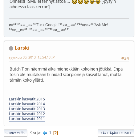
Onneksi TSMB ei tehnyt satoa ...
[-pysyin
aiheessa taas kerran]
ø¤º°`°º¤ø,¸¸,ø¤º°`Fuck Google!`°º¤ø,¸¸,ø¤º°`°º¤øø¤º°`Ask Me!
°º¤ø,¸¸,ø¤º°``°º¤ø,¸¸,ø¤º°``°º¤ø,¸¸,ø¤º°`
Larski
syyskuu 30, 2013, 15:54:13 IP
#34
Butch T on näemmä aika miehekkään kokoinen jötikkä. Enpä
tosin ole muitakaan trinidad scorpioneja kasvattanut, mutta
tämän koko yllätti.
Larskin kasvatit 2015
Larskin kasvatit 2014
Larskin kasvatit 2013
Larskin kasvatit 2012
Larskin kasvatit 2011
1
Sivuja
2
SIIRRY YLÖS
KÄYTTÄJÄN TOIMET