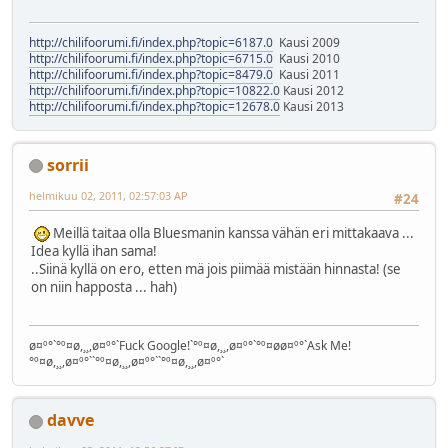
http://chilifoorumi.fi/index.php?topic=6187.0
Kausi 2009
http://chilifoorumi.fi/index.php?topic=6715.0
Kausi 2010
http://chilifoorumi.fi/index.php?topic=8479.0
Kausi 2011
http://chilifoorumi.fi/index.php?topic=10822.0
Kausi 2012
http://chilifoorumi.fi/index.php?topic=12678.0
Kausi 2013
sorrii
helmikuu 02, 2011, 02:57:03 AP
#24
Meillä taitaa olla Bluesmanin kanssa vähän eri mittakaava ...
Idea kyllä ihan sama!
..Siinä kyllä on ero, etten mä jois piimää mistään hinnasta! (se
on niin happosta ... hah)
ø¤º°`°º¤ø,¸¸,ø¤º°`Fuck Google!`°º¤ø,¸¸,ø¤º°`°º¤øø¤º°`Ask Me!
°º¤ø,¸¸,ø¤º°``°º¤ø,¸¸,ø¤º°``°º¤ø,¸¸,ø¤º°`
davve