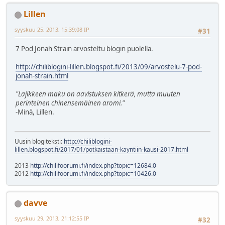
Lillen
syyskuu 25, 2013, 15:39:08 IP
#31
7 Pod Jonah Strain arvosteltu blogin puolella.
http://chiliblogini-lillen.blogspot.fi/2013/09/arvostelu-7-pod-
jonah-strain.html
"Lajikkeen maku on aavistuksen kitkerä, mutta muuten
perinteinen chinensemäinen aromi."
-Minä, Lillen.
Uusin blogiteksti:
http://chiliblogini-
lillen.blogspot.fi/2017/01/potkaistaan-kayntiin-kausi-2017.html
2013
http://chilifoorumi.fi/index.php?topic=12684.0
2012
http://chilifoorumi.fi/index.php?topic=10426.0
davve
syyskuu 29, 2013, 21:12:55 IP
#32