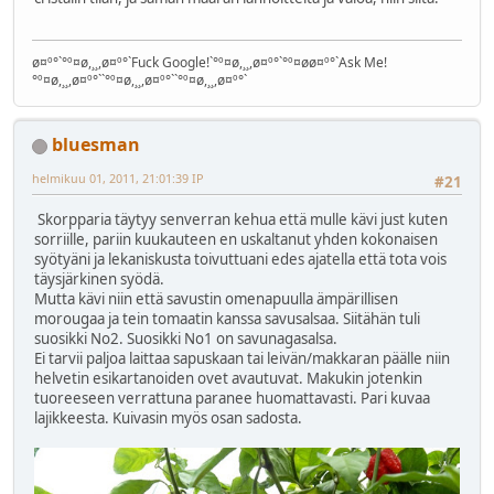
ø¤º°`°º¤ø,¸¸,ø¤º°`Fuck Google!`°º¤ø,¸¸,ø¤º°`°º¤øø¤º°`Ask Me!
°º¤ø,¸¸,ø¤º°``°º¤ø,¸¸,ø¤º°``°º¤ø,¸¸,ø¤º°`
bluesman
helmikuu 01, 2011, 21:01:39 IP
#21
Skorpparia täytyy senverran kehua että mulle kävi just kuten
sorriille, pariin kuukauteen en uskaltanut yhden kokonaisen
syötyäni ja lekaniskusta toivuttuani edes ajatella että tota vois
täysjärkinen syödä.
Mutta kävi niin että savustin omenapuulla ämpärillisen
morougaa ja tein tomaatin kanssa savusalsaa. Siitähän tuli
suosikki No2. Suosikki No1 on savunagasalsa.
Ei tarvii paljoa laittaa sapuskaan tai leivän/makkaran päälle niin
helvetin esikartanoiden ovet avautuvat. Makukin jotenkin
tuoreeseen verrattuna paranee huomattavasti. Pari kuvaa
lajikkeesta. Kuivasin myös osan sadosta.