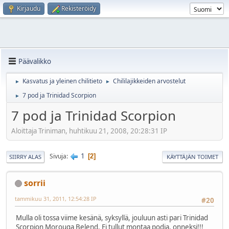
Kirjaudu
Rekisteröidy
Päävalikko
Kasvatus ja yleinen chilitieto
Chililajikkeiden arvostelut
►
►
7 pod ja Trinidad Scorpion
►
7 pod ja Trinidad Scorpion
Aloittaja Triniman, huhtikuu 21, 2008, 20:28:31 IP
1
Sivuja
2
SIIRRY ALAS
KÄYTTÄJÄN TOIMET
sorrii
tammikuu 31, 2011, 12:54:28 IP
#20
Mulla oli tossa viime kesänä, syksyllä, jouluun asti pari Trinidad
Scorpion Morouga Belend. Ei tullut montaa podia, onneksi!!!