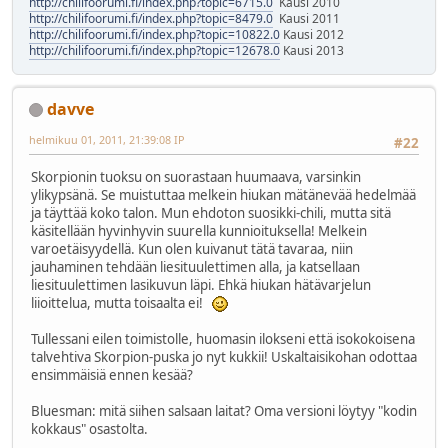
http://chilifoorumi.fi/index.php?topic=6715.0
Kausi 2010
http://chilifoorumi.fi/index.php?topic=8479.0
Kausi 2011
http://chilifoorumi.fi/index.php?topic=10822.0
Kausi 2012
http://chilifoorumi.fi/index.php?topic=12678.0
Kausi 2013
davve
helmikuu 01, 2011, 21:39:08 IP
#22
Skorpionin tuoksu on suorastaan huumaava, varsinkin
ylikypsänä. Se muistuttaa melkein hiukan mätänevää hedelmää
ja täyttää koko talon. Mun ehdoton suosikki-chili, mutta sitä
käsitellään hyvinhyvin suurella kunnioituksella! Melkein
varoetäisyydellä. Kun olen kuivanut tätä tavaraa, niin
jauhaminen tehdään liesituulettimen alla, ja katsellaan
liesituulettimen lasikuvun läpi. Ehkä hiukan hätävarjelun
liioittelua, mutta toisaalta ei!
Tullessani eilen toimistolle, huomasin ilokseni että isokokoisena
talvehtiva Skorpion-puska jo nyt kukkii! Uskaltaisikohan odottaa
ensimmäisiä ennen kesää?
Bluesman: mitä siihen salsaan laitat? Oma versioni löytyy "kodin
kokkaus" osastolta.