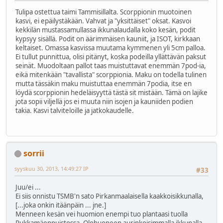
Tulipa ostettua taimi Tammisillalta. Scorppionin muotoinen
kasvi, ei epäilystäkään. Vahvat ja "yksittäiset" oksat. Kasvoi
kekkilän mustassamullassa ikkunalaudalla koko kesän, podit
kypsyy sisällä. Podit on äärimmäisen kauniit, ja ISOT, kirkkaan
keltaiset. Omassa kasvissa muutama kymmenen yli 5cm palloa.
Ei tullut punnittua, olisi pitänyt, koska podeilla yllättävän paksut
seinät. Muodoltaan pallot taas muistuttavat enemmän 7pod-ia,
eikä mitenkään "tavallista" scorppionia. Maku on todella tulinen
mutta tässäkin maku muistuttaa enemmän 7podia, itse en
löydä scorppionin hedeläisyyttä tästä sit mistään. Tämä on lajike
jota sopii viljellä jos ei muuta niin isojen ja kauniiden podien
takia. Kasvi talviteloille ja jatkokaudelle.
sorrii
syyskuu 30, 2013, 14:49:27 IP
#33
Juu/ei ...
Ei siis onnistu TSMB'n sato Pirkanmaalaisella kaakkoisikkunalla,
[...joka onkin itäänpäin ... jne.]
Menneen kesän vei huomion enempi tuo plantaasi tuolla
Rukkamäenpuistossa. Olohuoneen aurinkoisimmalla ikkunalla