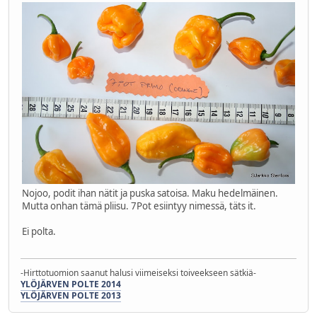
Nojoo, podit ihan nätit ja puska satoisa. Maku hedelmäinen.
Mutta onhan tämä pliisu. 7Pot esiintyy nimessä, täts it.
Ei polta.
-Hirttotuomion saanut halusi viimeiseksi toiveekseen sätkiä-
YLÖJÄRVEN POLTE 2014
YLÖJÄRVEN POLTE 2013