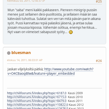
helmikuu 03, 2011, 12:56:37 IP
#25
Mun "salsa" meni kaikki pakkaseen. Pieneen minigrip pussiin
menee just sellainen desi-puolitoista, ja sellaisen määrän saa
kätevästi tuhottua. Sulatat sen verran mitä päivän-parin aikana
syöt. Pussi kannattaa repiä palasiksi jäisenä, ja antaa sulaa
jossain muussa kipossa. Vähemän sotkua, enempi herkkua...
Nyt vaan on viimeiset salsapussit syöty...
bluesman
elokuu 14, 2011, 06:03:01 AP
#26
Jaskan viljelyksiltä pätkä;
http://www.youtube.com/watch?
v=O4CBaoqiBlw&feature=player_embedded
http://chilifoorumi.fi/index.php?topic=6187.0
Kausi 2009
http://chilifoorumi.fi/index.php?topic=6715.0
Kausi 2010
http://chilifoorumi.fi/index.php?topic=8479.0
Kausi 2011
http://chilifoorumi.fi/index.php?topic=10822.0
Kausi 2012
http://chilifoorumi.fi/index.php?topic=12678.0
Kausi 2013