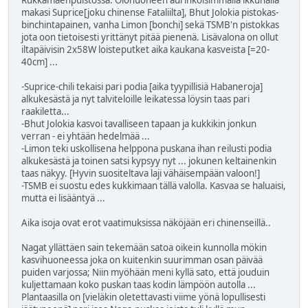
makasi Suprice[joku chinense Fataliilta], Bhut Jolokia pistokas-
binchintapainen, vanha Limon [bonchi] sekä TSMB'n pistokkas
jota oon tietoisesti yrittänyt pitää pienenä. Lisävalona on ollut
iltapäivisin 2x58W loisteputket aika kaukana kasveista [=20-
40cm] ...
-Suprice-chili tekaisi pari podia [aika tyypillisiä Habaneroja]
alkukesästä ja nyt talviteloille leikatessa löysin taas pari
raakiletta...
-Bhut Jolokia kasvoi tavalliseen tapaan ja kukkikin jonkun
verran - ei yhtään hedelmää ...
-Limon teki uskollisena helppona puskana ihan reilusti podia
alkukesästä ja toinen satsi kypsyy nyt ... jokunen keltainenkin
taas näkyy. [Hyvin suositeltava laji vähäisempään valoon!]
-TSMB ei suostu edes kukkimaan tällä valolla. Kasvaa se haluaisi,
mutta ei lisääntyä ...
Aika isoja ovat erot vaatimuksissa näköjään eri chinenseillä..
Nagat yllättäen sain tekemään satoa oikein kunnolla mökin
kasvihuoneessa joka on kuitenkin suurimman osan päivää
puiden varjossa; Niin myöhään meni kyllä sato, että jouduin
kuljettamaan koko puskan taas kodin lämpöön autolla ...
Plantaasilla on [vieläkin oletettavasti viime yönä lopullisesti