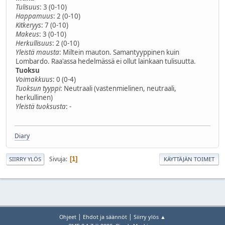
Tulisuus
: 3 (0-10)
Happamuus
: 2 (0-10)
Kitkeryys
: 7 (0-10)
Makeus
: 3 (0-10)
Herkullisuus
: 2 (0-10)
Yleistä mausta
: Miltein mauton. Samantyyppinen kuin
Lombardo. Raa'assa hedelmässä ei ollut lainkaan tulisuutta.
Tuoksu
Voimakkuus
: 0 (0-4)
Tuoksun tyyppi
: Neutraali (vastenmielinen, neutraali,
herkullinen)
Yleistä tuoksusta
: -
Diary
Sivuja
1
SIIRRY YLÖS
KÄYTTÄJÄN TOIMET
|
|
Ohjeet
Ehdot ja säännöt
Siirry ylös ▲