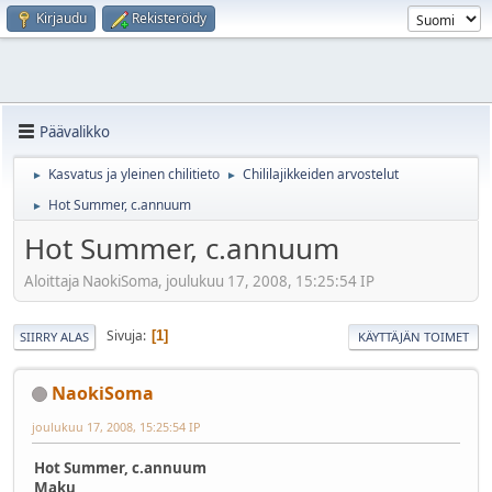
Kirjaudu
Rekisteröidy
Päävalikko
Kasvatus ja yleinen chilitieto
Chililajikkeiden arvostelut
►
►
Hot Summer, c.annuum
►
Hot Summer, c.annuum
Aloittaja NaokiSoma, joulukuu 17, 2008, 15:25:54 IP
Sivuja
1
SIIRRY ALAS
KÄYTTÄJÄN TOIMET
NaokiSoma
joulukuu 17, 2008, 15:25:54 IP
Hot Summer, c.annuum
Maku