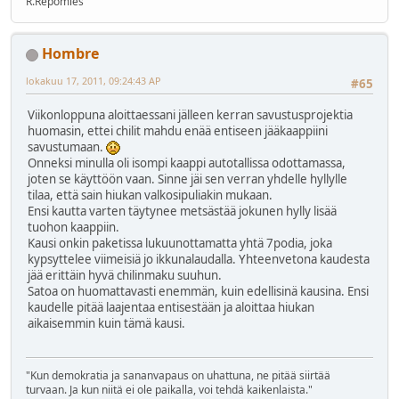
R.Repomies
Hombre
lokakuu 17, 2011, 09:24:43 AP
#65
Viikonloppuna aloittaessani jälleen kerran savustusprojektia
huomasin, ettei chilit mahdu enää entiseen jääkaappiini
savustumaan.
Onneksi minulla oli isompi kaappi autotallissa odottamassa,
joten se käyttöön vaan. Sinne jäi sen verran yhdelle hyllylle
tilaa, että sain hiukan valkosipuliakin mukaan.
Ensi kautta varten täytynee metsästää jokunen hylly lisää
tuohon kaappiin.
Kausi onkin paketissa lukuunottamatta yhtä 7podia, joka
kypsyttelee viimeisiä jo ikkunalaudalla. Yhteenvetona kaudesta
jää erittäin hyvä chilinmaku suuhun.
Satoa on huomattavasti enemmän, kuin edellisinä kausina. Ensi
kaudelle pitää laajentaa entisestään ja aloittaa hiukan
aikaisemmin kuin tämä kausi.
"Kun demokratia ja sananvapaus on uhattuna, ne pitää siirtää
turvaan. Ja kun niitä ei ole paikalla, voi tehdä kaikenlaista."