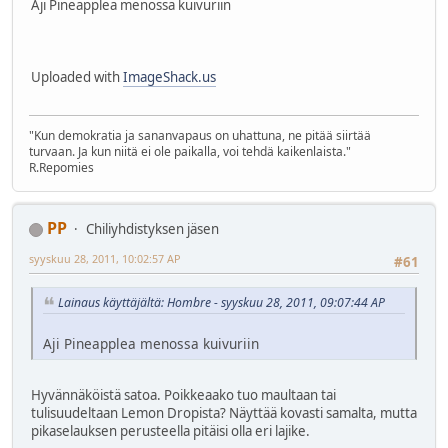
Aji Pineapplea menossa kuivuriin
Uploaded with
ImageShack.us
"Kun demokratia ja sananvapaus on uhattuna, ne pitää siirtää
turvaan. Ja kun niitä ei ole paikalla, voi tehdä kaikenlaista."
R.Repomies
PP
Chiliyhdistyksen jäsen
syyskuu 28, 2011, 10:02:57 AP
#61
Lainaus käyttäjältä: Hombre - syyskuu 28, 2011, 09:07:44 AP
Aji Pineapplea menossa kuivuriin
Hyvännäköistä satoa. Poikkeaako tuo maultaan tai
tulisuudeltaan Lemon Dropista? Näyttää kovasti samalta, mutta
pikaselauksen perusteella pitäisi olla eri lajike.