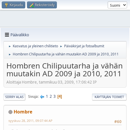
Kirjaudu
Rekisteröidy
Päävalikko
Kasvatus ja yleinen chilitieto
Päiväkirjat ja fotoalbumit
►
►
Hombren Chilipuutarha ja vähän muutakin AD 2009 ja 2010, 2011
►
Hombren Chilipuutarha ja vähän
muutakin AD 2009 ja 2010, 2011
Aloittaja Hombre, tammikuu 03, 2009, 17:06:42 IP
1
2
3
Sivuja
4
SIIRRY ALAS
KÄYTTÄJÄN TOIMET
Hombre
syyskuu 28, 2011, 09:07:44 AP
#60