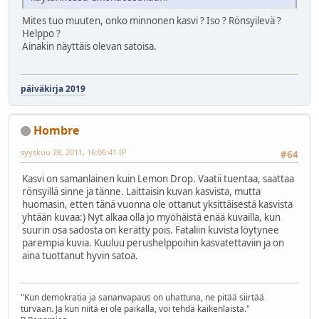
Mites tuo muuten, onko minnonen kasvi ? Iso ? Rönsyilevä ?
Helppo ?
Ainakin näyttäis olevan satoisa.
päiväkirja 2019
Hombre
syyskuu 28, 2011, 16:06:41 IP
#64
Kasvi on samanlainen kuin Lemon Drop. Vaatii tuentaa, saattaa
rönsyillä sinne ja tänne. Laittaisin kuvan kasvista, mutta
huomasin, etten tänä vuonna ole ottanut yksittäisestä kasvista
yhtään kuvaa:) Nyt alkaa olla jo myöhäistä enää kuvailla, kun
suurin osa sadosta on kerätty pois. Fataliin kuvista löytynee
parempia kuvia. Kuuluu perushelppoihin kasvatettaviin ja on
aina tuottanut hyvin satoa.
"Kun demokratia ja sananvapaus on uhattuna, ne pitää siirtää
turvaan. Ja kun niitä ei ole paikalla, voi tehdä kaikenlaista."