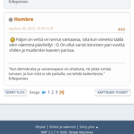
R.Repomies
Hombre
syyskuu 26, 2013, 19:34:15 IP
#66
Paljon on vettä virrannut vantaassa, siitä kun viimeksi täällä
olen näemmä päivitellyt :-D On ollut varsin kiireinen pari vuotta
chilien ja muidenkin kasvien parissa.
"Kun demokratia ja sananvapaus on uhattuna, ne pitää siirtää
turvaan. Ja kun niitä ei ole paikalla, voi tehdä kaikenlaista."
R.Repomies
1
2
3
Sivuja
4
SIIRRY YLÖS
KÄYTTÄJÄN TOIMET
|
|
Ohjeet
Ehdot ja säännöt
Siirry ylös ▲
,
SMF 2.1.7 © 2026
Simple Machines