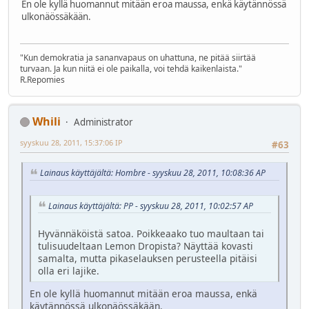
En ole kyllä huomannut mitään eroa maussa, enkä käytännössä
ulkonäössäkään.
"Kun demokratia ja sananvapaus on uhattuna, ne pitää siirtää
turvaan. Ja kun niitä ei ole paikalla, voi tehdä kaikenlaista."
R.Repomies
Whili
Administrator
syyskuu 28, 2011, 15:37:06 IP
#63
Lainaus käyttäjältä: Hombre - syyskuu 28, 2011, 10:08:36 AP
Lainaus käyttäjältä: PP - syyskuu 28, 2011, 10:02:57 AP
Hyvännäköistä satoa. Poikkeaako tuo maultaan tai
tulisuudeltaan Lemon Dropista? Näyttää kovasti
samalta, mutta pikaselauksen perusteella pitäisi
olla eri lajike.
En ole kyllä huomannut mitään eroa maussa, enkä
käytännössä ulkonäössäkään.