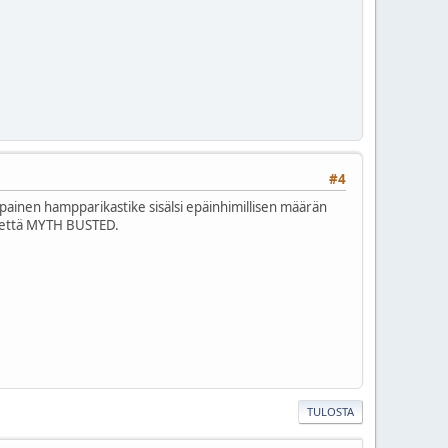
#4
painen hampparikastike sisälsi epäinhimillisen määrän
oa, että MYTH BUSTED.
TULOSTA