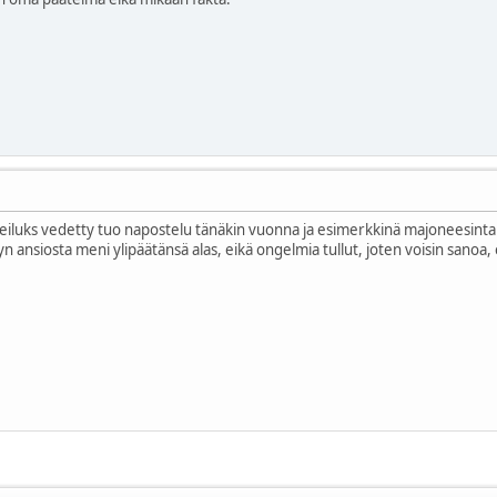
rheiluks vedetty tuo napostelu tänäkin vuonna ja esimerkkinä majoneesinta
 öljyn ansiosta meni ylipäätänsä alas, eikä ongelmia tullut, joten voisin san