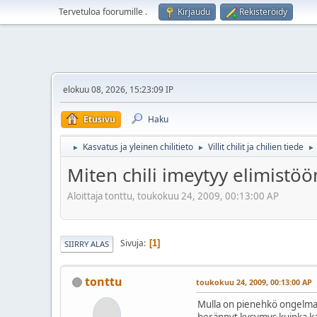
Tervetuloa foorumille
.
Kirjaudu
Rekisteröidy
elokuu 08, 2026, 15:23:09 IP
Etusivu
Haku
Kasvatus ja yleinen chilitieto
Villit chilit ja chilien tiede
►
►
►
Miten chili imeytyy elimistöö
Aloittaja tonttu, toukokuu 24, 2009, 00:13:00 AP
Sivuja
1
SIIRRY ALAS
tonttu
toukokuu 24, 2009, 00:13:00 AP
Mulla on pienehkö ongelma. 
herännyt kysymys kuinka kap