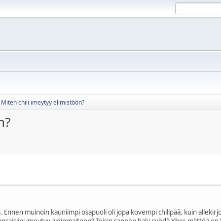
Miten chili imeytyy elimistöön?
n?
Ennen muinoin kauniimpi osapuoli oli jopa kovempi chilipää, kuin allekirj
saisiini imeytyy äidinmaitoon? Toisin sanoen halu syödä Yber mättöä on k