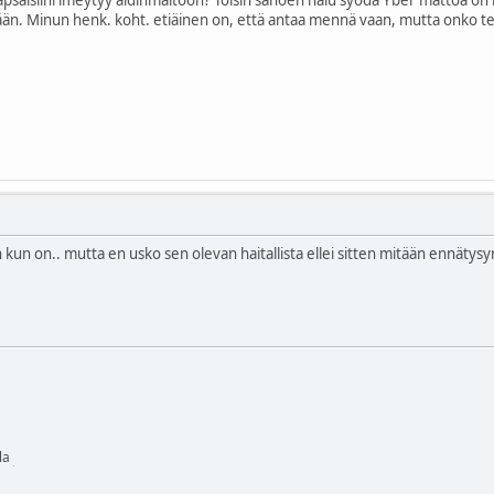
ään. Minun henk. koht. etiäinen on, että antaa mennä vaan, mutta onko teill
 kun on.. mutta en usko sen olevan haitallista ellei sitten mitään ennätysyr
lla