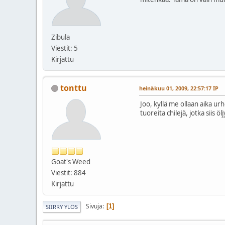
Zibula
Viestit: 5
Kirjattu
tonttu
heinäkuu 01, 2009, 22:57:17 IP
Joo, kyllä me ollaan aika u
tuoreita chilejä, jotka siis
Goat's Weed
Viestit: 884
Kirjattu
Sivuja
1
SIIRRY YLÖS