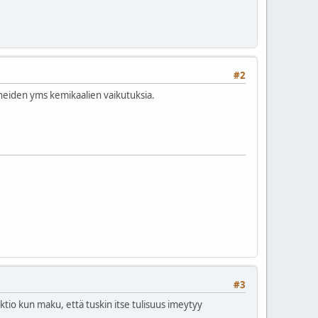
#2
ineiden yms kemikaalien vaikutuksia.
#3
ktio kun maku, että tuskin itse tulisuus imeytyy