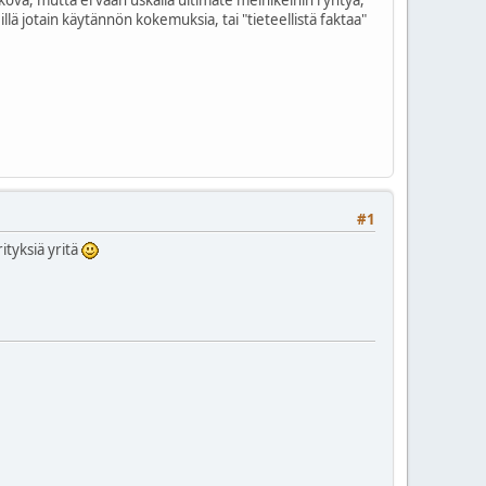
ä jotain käytännön kokemuksia, tai "tieteellistä faktaa"
#1
ityksiä yritä