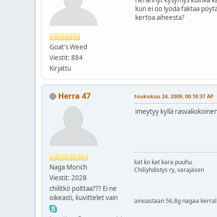
kun ei oo lyödä faktaa pöyt
kertoa aiheesta?
Goat's Weed
Viestit: 884
Kirjattu
Herra 47
toukokuu 24, 2009, 00:18:37 AP
imeytyy kyllä rasvaliokoinen
kat ko kat kara puuhu
Naga Morich
Chiliyhdistys ry, varajäsen
Viestit: 2028
chilitkö polttaa??? Ei ne
oikeasti, kuvittelet vain
ainoastaan 56,8g nagaa kerra