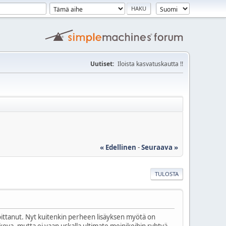
Uutiset:
Iloista kasvatuskautta !!
« Edellinen
-
Seuraava »
TULOSTA
oittanut. Nyt kuitenkin perheen lisäyksen myötä on
ova, mutta ei vaan uskalla ultimate meinikeihin ryhtyä,