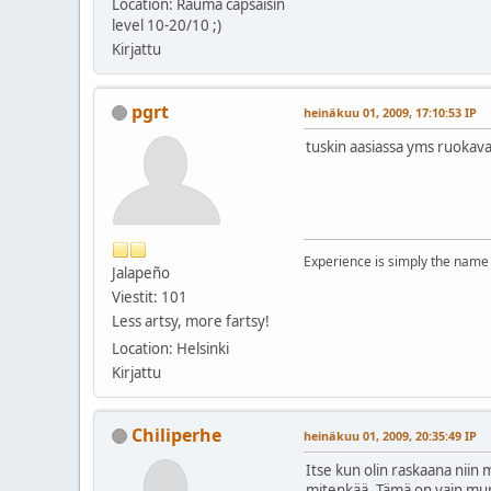
Location: Rauma capsaisin
level 10-20/10 ;)
Kirjattu
pgrt
heinäkuu 01, 2009, 17:10:53 IP
tuskin aasiassa yms ruokava
Experience is simply the name
Jalapeño
Viestit: 101
Less artsy, more fartsy!
Location: Helsinki
Kirjattu
Chiliperhe
heinäkuu 01, 2009, 20:35:49 IP
Itse kun olin raskaana niin 
mitenkää. Tämä on vain mun