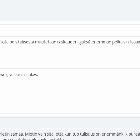
liota pois tulisesta muutetaan raskauden ajaksi? enemmän pelkäisin lisäa
 we give our mistakes.
mietin samaa. Mietin vain sitä, että kun tuo tulisuus on enemmänki kipurea
 oma päätelmä eikä mikään fakta.