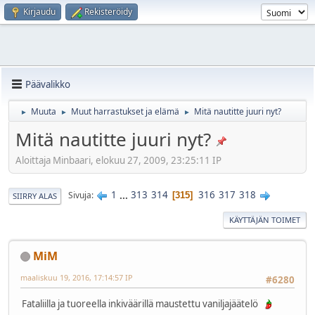
Kirjaudu
Rekisteröidy
Päävalikko
Muuta
Muut harrastukset ja elämä
Mitä nautitte juuri nyt?
►
►
►
Mitä nautitte juuri nyt?
Aloittaja Minbaari, elokuu 27, 2009, 23:25:11 IP
1
...
313
314
316
317
318
Sivuja
315
SIIRRY ALAS
KÄYTTÄJÄN TOIMET
MiM
maaliskuu 19, 2016, 17:14:57 IP
#6280
Fataliilla ja tuoreella inkiväärillä maustettu vaniljajäätelö