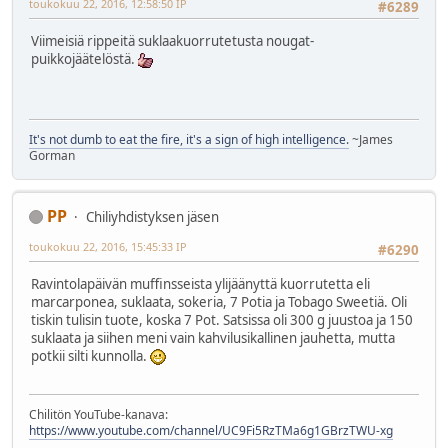
toukokuu 22, 2016, 12:58:50 IP
#6289
Viimeisiä rippeitä suklaakuorrutetusta nougat-
puikkojäätelöstä.
It's not dumb to eat the fire, it's a sign of high intelligence.
~James
Gorman
PP
Chiliyhdistyksen jäsen
toukokuu 22, 2016, 15:45:33 IP
#6290
Ravintolapäivän muffinsseista ylijäänyttä kuorrutetta eli
marcarponea, suklaata, sokeria, 7 Potia ja Tobago Sweetiä. Oli
tiskin tulisin tuote, koska 7 Pot. Satsissa oli 300 g juustoa ja 150
suklaata ja siihen meni vain kahvilusikallinen jauhetta, mutta
potkii silti kunnolla.
Chilitön YouTube-kanava:
https://www.youtube.com/channel/UC9Fi5RzTMa6g1GBrzTWU-xg