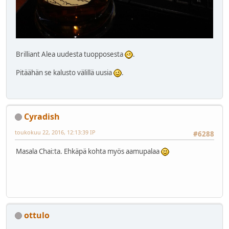
Brilliant Alea uudesta tuopposesta
.
Pitäähän se kalusto välillä uusia
.
Cyradish
toukokuu 22, 2016, 12:13:39 IP
#6288
Masala Chai:ta. Ehkäpä kohta myös aamupalaa
ottulo