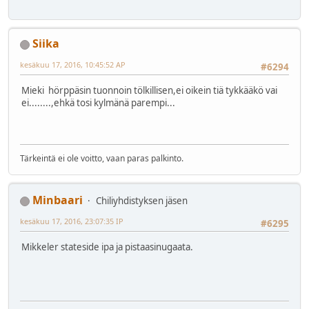
Siika
kesäkuu 17, 2016, 10:45:52 AP
#6294
Mieki hörppäsin tuonnoin tölkillisen,ei oikein tiä tykkääkö vai
ei........,ehkä tosi kylmänä parempi...
Tärkeintä ei ole voitto, vaan paras palkinto.
Minbaari
Chiliyhdistyksen jäsen
kesäkuu 17, 2016, 23:07:35 IP
#6295
Mikkeler stateside ipa ja pistaasinugaata.