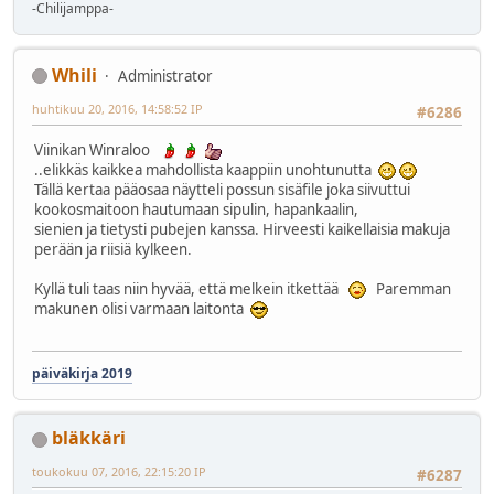
-Chilijamppa-
Whili
Administrator
huhtikuu 20, 2016, 14:58:52 IP
#6286
Viinikan Winraloo
..elikkäs kaikkea mahdollista kaappiin unohtunutta
Tällä kertaa pääosaa näytteli possun sisäfile joka siivuttui
kookosmaitoon hautumaan sipulin, hapankaalin,
sienien ja tietysti pubejen kanssa. Hirveesti kaikellaisia makuja
perään ja riisiä kylkeen.
Kyllä tuli taas niin hyvää, että melkein itkettää
Paremman
makunen olisi varmaan laitonta
päiväkirja 2019
bläkkäri
toukokuu 07, 2016, 22:15:20 IP
#6287