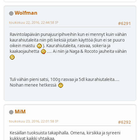
Wolfman
toukokuu 22, 2016, 22:44:58 IP
#6291
Ravintolapäivän punajuuripihveihin kun ei mennyt kuin vähän
kaurahiutaleita niin piti keksiä jotain käyttöä (kun ei se puuro
oikein maistu
). Kaurahiutaleita, rasvaa, sokeria ja
kaakaojauhetta
.... Ai niin ja Naga & Rocoto jauheita vähän
Tuli vähän pieni satsi, 100g rasvaa ja 5dl kaurahiutaleita....
Noihan menee hetkessä
MiM
toukokuu 23, 2016, 22:01:58 IP
#6292
Kesäillan tuoksuista takapihalla. Omena, kirsikka ja syreeni
kukkivat kaikki yhtaikaa.