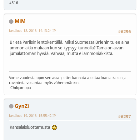
#816
MiM
kesäkuu 18, 2016, 14:13:24 IP
#6296
Brietä Pariisin lentokentällä. Miksi Suomessa Briehin tulee aina
ammoniakki mukaan kun se kypsyy kunnolla? Tämä on aivan
jumalattoman hyvää. Vahvaa, mutta ei ammoniakkista.
Viime vuodesta opin sen asian, ettei kannata aloittaa liian aikaisin ja
ravinteita voi antaa myös vähemmänkin.
-Chilijamppa-
GynZi
kesäkuu 19, 2016, 15:55:42 IP
#6297
Kansalaisluottamusta