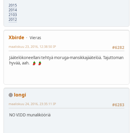
2015
2014
2103
2012
Xbirde
Vieras
maaliskuu 23, 2016, 12:38:50 IP
#6282
Jäätelökoneellani tehtyä moruga-mansikkajäätelöä. Tajuttoman
hyvää, aah.
longi
maaliskuu 24, 2016, 23:35:11 IP
#6283
NO VIDD munalikööriä