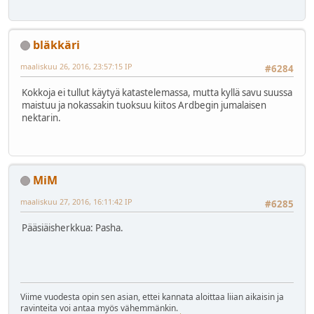
bläkkäri
maaliskuu 26, 2016, 23:57:15 IP
#6284
Kokkoja ei tullut käytyä katastelemassa, mutta kyllä savu suussa
maistuu ja nokassakin tuoksuu kiitos Ardbegin jumalaisen
nektarin.
MiM
maaliskuu 27, 2016, 16:11:42 IP
#6285
Pääsiäisherkkua: Pasha.
Viime vuodesta opin sen asian, ettei kannata aloittaa liian aikaisin ja
ravinteita voi antaa myös vähemmänkin.