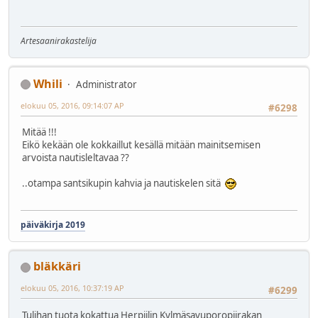
Artesaanirakastelija
Whili
Administrator
elokuu 05, 2016, 09:14:07 AP
#6298
Mitää !!!
Eikö kekään ole kokkaillut kesällä mitään mainitsemisen
arvoista nautisleltavaa ??
..otampa santsikupin kahvia ja nautiskelen sitä
päiväkirja 2019
bläkkäri
elokuu 05, 2016, 10:37:19 AP
#6299
Tulihan tuota kokattua Herpiilin Kylmäsavuporopiirakan