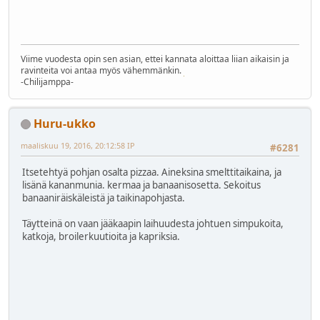
Viime vuodesta opin sen asian, ettei kannata aloittaa liian aikaisin ja
ravinteita voi antaa myös vähemmänkin.
-Chilijamppa-
Huru-ukko
maaliskuu 19, 2016, 20:12:58 IP
#6281
Itsetehtyä pohjan osalta pizzaa. Aineksina smelttitaikaina, ja
lisänä kananmunia. kermaa ja banaanisosetta. Sekoitus
banaaniräiskäleistä ja taikinapohjasta.
Täytteinä on vaan jääkaapin laihuudesta johtuen simpukoita,
katkoja, broilerkuutioita ja kapriksia.