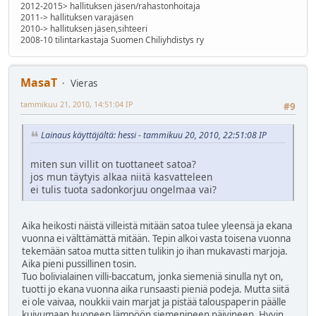
2012-2015> hallituksen jäsen/rahastonhoitaja
2011-> hallituksen varajäsen
2010-> hallituksen jäsen,sihteeri
2008-10 tilintarkastaja Suomen Chiliyhdistys ry
MasaT
Vieras
tammikuu 21, 2010, 14:51:04 IP
#9
Lainaus käyttäjältä: hessi - tammikuu 20, 2010, 22:51:08 IP
miten sun villit on tuottaneet satoa?
jos mun täytyis alkaa niitä kasvatteleen
ei tulis tuota sadonkorjuu ongelmaa vai?
Aika heikosti näistä villeistä mitään satoa tulee yleensä ja ekana
vuonna ei välttämättä mitään. Tepin alkoi vasta toisena vuonna
tekemään satoa mutta sitten tulikin jo ihan mukavasti marjoja.
Aika pieni pussillinen tosin.
Tuo bolivialainen villi-baccatum, jonka siemeniä sinulla nyt on,
tuotti jo ekana vuonna aika runsaasti pieniä podeja. Mutta siitä
ei ole vaivaa, noukkii vain marjat ja pistää talouspaperin päälle
kuivumaan huoneen lämpöön siemenineen päivineen. Hyvin