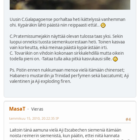
Uusin C.Galapagoense porhaltaa heti kättelyssä vanhemman
ohi. Kypäräkin lähti päästä niin reippaasti että!..
C.Pratemissumejakin näyttää olevan tulossa taas yksi. Sekin
luopui onneksi tuosta siemenkuorestaan heti. Toinen kasvaa
vain korkeutta, eikä meinaa päästä kypärästään irti.
C. Tovariikin on vihdoin kokonaan sirkkalehdillä mutta oikein
todella pieni on. -Taitaa tulla aika pitkä kasvukausi sille.
Ps. Pistin ennen nukkumaan menoa vielä itämään chinenset;
Habanero mustardin ja Trinidad perfymen sekä baccatumit; Aji
valentinen ja Aji exploding firen.
MasaT
Vieras
tammikuu 15, 2010, 20:22:35 IP
#4
Laitoin tänä aamuna vielä Aji Escabechen siemeniä itämään
noista reimerin siemenistä, kun päätin, ettei niitä kannata