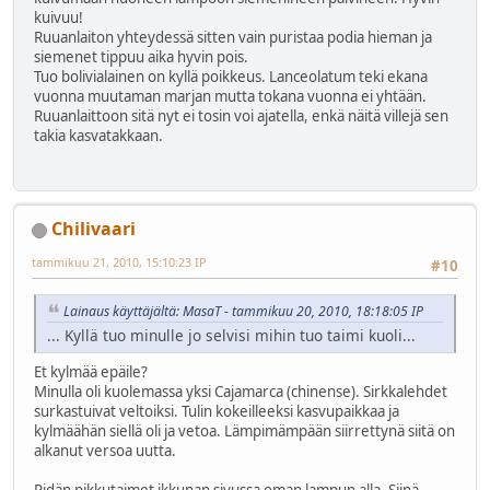
kuivuu!
Ruuanlaiton yhteydessä sitten vain puristaa podia hieman ja
siemenet tippuu aika hyvin pois.
Tuo bolivialainen on kyllä poikkeus. Lanceolatum teki ekana
vuonna muutaman marjan mutta tokana vuonna ei yhtään.
Ruuanlaittoon sitä nyt ei tosin voi ajatella, enkä näitä villejä sen
takia kasvatakkaan.
Chilivaari
tammikuu 21, 2010, 15:10:23 IP
#10
Lainaus käyttäjältä: MasaT - tammikuu 20, 2010, 18:18:05 IP
... Kyllä tuo minulle jo selvisi mihin tuo taimi kuoli...
Et kylmää epäile?
Minulla oli kuolemassa yksi Cajamarca (chinense). Sirkkalehdet
surkastuivat veltoiksi. Tulin kokeilleeksi kasvupaikkaa ja
kylmäähän siellä oli ja vetoa. Lämpimämpään siirrettynä siitä on
alkanut versoa uutta.