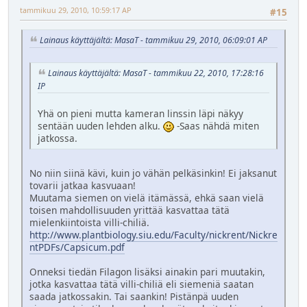
tammikuu 29, 2010, 10:59:17 AP
#15
Lainaus käyttäjältä: MasaT - tammikuu 29, 2010, 06:09:01 AP
Lainaus käyttäjältä: MasaT - tammikuu 22, 2010, 17:28:16
IP
Yhä on pieni mutta kameran linssin läpi näkyy
sentään uuden lehden alku.
-Saas nähdä miten
jatkossa.
No niin siinä kävi, kuin jo vähän pelkäsinkin! Ei jaksanut
tovarii jatkaa kasvuaan!
Muutama siemen on vielä itämässä, ehkä saan vielä
toisen mahdollisuuden yrittää kasvattaa tätä
mielenkiintoista villi-chiliä.
http://www.plantbiology.siu.edu/Faculty/nickrent/Nickre
ntPDFs/Capsicum.pdf
Onneksi tiedän Filagon lisäksi ainakin pari muutakin,
jotka kasvattaa tätä villi-chiliä eli siemeniä saatan
saada jatkossakin. Tai saankin! Pistänpä uuden