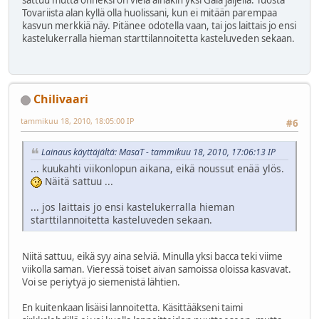
Tovariista alan kyllä olla huolissani, kun ei mitään parempaa
kasvun merkkiä näy. Pitänee odotella vaan, tai jos laittais jo ensi
kastelukerralla hieman starttilannoitetta kasteluveden sekaan.
Chilivaari
tammikuu 18, 2010, 18:05:00 IP
#6
Lainaus käyttäjältä: MasaT - tammikuu 18, 2010, 17:06:13 IP
... kuukahti viikonlopun aikana, eikä noussut enää ylös.
Näitä sattuu ...
... jos laittais jo ensi kastelukerralla hieman
starttilannoitetta kasteluveden sekaan.
Niitä sattuu, eikä syy aina selviä. Minulla yksi bacca teki viime
viikolla saman. Vieressä toiset aivan samoissa oloissa kasvavat.
Voi se periytyä jo siemenistä lähtien.
En kuitenkaan lisäisi lannoitetta. Käsittääkseni taimi