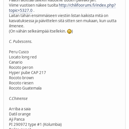
Päätin aloittaa tällekin kaudelle uuden päiväkirjan.
Viime vuotisen näkee tuolta
http://chilifoorumi.fi/index.php?
topic=5327.0
.
Laitan tähän ensimmäiseen viestiin listan kaikista mitä on
kasvatuksessa ja päivittelen sitä sitten sen mukaan, kun uutta
ilmenee.
(On vähän selkeämpää itsellekin.
)
C. Pubescens.
Peru Cusco
Locato long red
Canario
Rocoto peron
Hyper pube CAP 217
Rocoto brown
Rocoto riesen
Rocoto Guatemala
C.Chinense
Arriba a saia
Datil orange
Aji Panca
PI 290972 type #1 (Kolumbia)