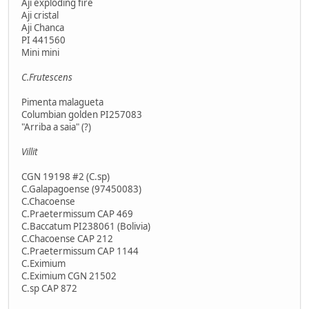
Aji exploding fire
Aji cristal
Aji Chanca
PI 441560
Mini mini
C.Frutescens
Pimenta malagueta
Columbian golden PI257083
"Arriba a saia" (?)
Villit
CGN 19198 #2 (C.sp)
C.Galapagoense (97450083)
C.Chacoense
C.Praetermissum CAP 469
C.Baccatum PI238061 (Bolivia)
C.Chacoense CAP 212
C.Praetermissum CAP 1144
C.Eximium
C.Eximium CGN 21502
C.sp CAP 872