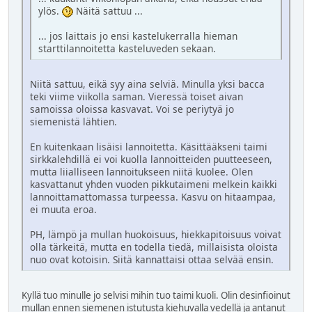
ylös.
Näitä sattuu ...
... jos laittais jo ensi kastelukerralla hieman
starttilannoitetta kasteluveden sekaan.
Niitä sattuu, eikä syy aina selviä. Minulla yksi bacca
teki viime viikolla saman. Vieressä toiset aivan
samoissa oloissa kasvavat. Voi se periytyä jo
siemenistä lähtien.
En kuitenkaan lisäisi lannoitetta. Käsittääkseni taimi
sirkkalehdillä ei voi kuolla lannoitteiden puutteeseen,
mutta liialliseen lannoitukseen niitä kuolee. Olen
kasvattanut yhden vuoden pikkutaimeni melkein kaikki
lannoittamattomassa turpeessa. Kasvu on hitaampaa,
ei muuta eroa.
PH, lämpö ja mullan huokoisuus, hiekkapitoisuus voivat
olla tärkeitä, mutta en todella tiedä, millaisista oloista
nuo ovat kotoisin. Siitä kannattaisi ottaa selvää ensin.
Kyllä tuo minulle jo selvisi mihin tuo taimi kuoli. Olin desinfioinut
mullan ennen siemenen istutusta kiehuvalla vedellä ja antanut