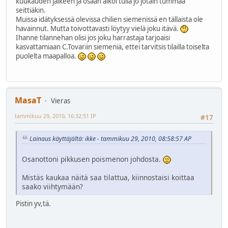
kuukauden jälkeen ja osaan alkoi tulla jo jotain tummaa
seittiäkin.
Muissa idätyksessä olevissa chilien siemenissä en tällaista ole
havainnut. Mutta toivottavasti löytyy vielä joku itävä.
Ihanne tilannehan olisi jos joku harrastaja tarjoaisi
kasvattamiaan C.Tovariin siemeniä, ettei tarvitsis tilailla toiselta
puolelta maapalloa.
MasaT
Vieras
tammikuu 29, 2010, 16:32:51 IP
#17
Lainaus käyttäjältä: ikke - tammikuu 29, 2010, 08:58:57 AP
Osanottoni pikkusen poismenon johdosta.
Mistäs kaukaa näitä saa tilattua, kiinnostaisi koittaa
saako viihtymään?
Pistin yv,tä.