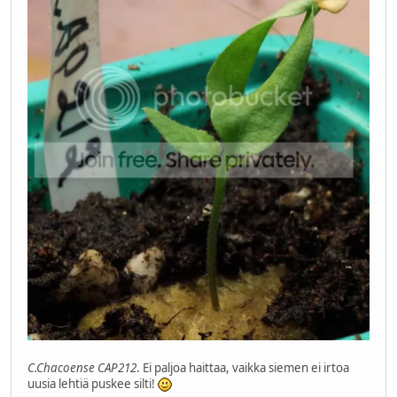
C.Chacoense CAP212
. Ei paljoa haittaa, vaikka siemen ei irtoa
uusia lehtiä puskee silti!