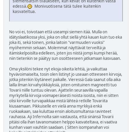
siemensatsin tilaukseen, kun kevät on kuitenkin vasta
edessä.
Monivuotisena tätä tulee kuitenkin
kasvateltua.
No voi ei, toivotaan että useampi siemen itää. Mulla on
idätyslaatikossa yksi, joka on ollut siellä yhtä kauan kuin tuo eka
joka iti, sekä toinen, jonka laitoin "varmuuden vuoksi"
myöhemmin sekaan. Molemmat näyttävät terveiltä ja
itämiskelpoisilta edelleen, joten jos niistä jompi kumpi herää,
niin tietenkin se päätyy sun osoitteeseen jatkamaan kasvuaan.
Oma yksilöni tekee nyt ekoja oikeita lehtiä, ja vaikuttaa
hyvävoimaiselta, tosin olen listinyt jo useaan otteeseen kirvoja,
jotka jotenkin löytäneet paikalle. Vieressä Gala saanut olla aika
lailla ilman kirvahyökkäyksiä, joten omituinen magneetti tuo
Tovarii niille tuntuu olevan. Ajattelin seuraavilla vapailla
myrkytellä kirvoja voimaperäisesti noista isoista, niin ei sitten
olisi kirvoille turvapaikkaa mistä lähteä retkille Tovariita
kiusaamaan. Pikkuiselle en vielä anna myrkkyä enkä
ruokaakaan, saa kuluttaa ensin aloitusmultansa ravinteet
rauhassa. Aji Infernolta sain vastausta, että sinänsä Tovarii
pitäisi olla ihan tavanomaisen helppo kasvateltava, ei vaativa
kunhan vaan vauhtiin saadaan. ( Sitten isompanahan voi