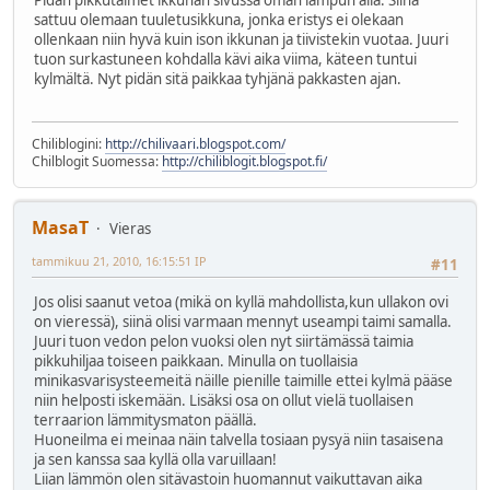
Pidän pikkutaimet ikkunan sivussa oman lampun alla. Siinä
sattuu olemaan tuuletusikkuna, jonka eristys ei olekaan
ollenkaan niin hyvä kuin ison ikkunan ja tiivistekin vuotaa. Juuri
tuon surkastuneen kohdalla kävi aika viima, käteen tuntui
kylmältä. Nyt pidän sitä paikkaa tyhjänä pakkasten ajan.
Chiliblogini:
http://chilivaari.blogspot.com/
Chilblogit Suomessa:
http://chiliblogit.blogspot.fi/
MasaT
Vieras
tammikuu 21, 2010, 16:15:51 IP
#11
Jos olisi saanut vetoa (mikä on kyllä mahdollista,kun ullakon ovi
on vieressä), siinä olisi varmaan mennyt useampi taimi samalla.
Juuri tuon vedon pelon vuoksi olen nyt siirtämässä taimia
pikkuhiljaa toiseen paikkaan. Minulla on tuollaisia
minikasvarisysteemeitä näille pienille taimille ettei kylmä pääse
niin helposti iskemään. Lisäksi osa on ollut vielä tuollaisen
terraarion lämmitysmaton päällä.
Huoneilma ei meinaa näin talvella tosiaan pysyä niin tasaisena
ja sen kanssa saa kyllä olla varuillaan!
Liian lämmön olen sitävastoin huomannut vaikuttavan aika