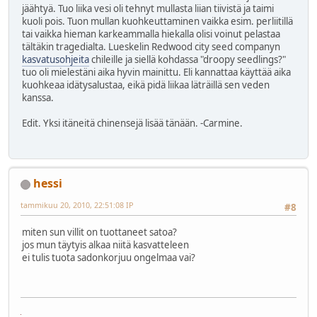
jäähtyä. Tuo liika vesi oli tehnyt mullasta liian tiivistä ja taimi
kuoli pois. Tuon mullan kuohkeuttaminen vaikka esim. perliitillä
tai vaikka hieman karkeammalla hiekalla olisi voinut pelastaa
tältäkin tragedialta. Lueskelin Redwood city seed companyn
kasvatusohjeita
chileille ja siellä kohdassa "droopy seedlings?"
tuo oli mielestäni aika hyvin mainittu. Eli kannattaa käyttää aika
kuohkeaa idätysalustaa, eikä pidä liikaa läträillä sen veden
kanssa.
Edit. Yksi itäneitä chinensejä lisää tänään. -Carmine.
hessi
tammikuu 20, 2010, 22:51:08 IP
#8
miten sun villit on tuottaneet satoa?
jos mun täytyis alkaa niitä kasvatteleen
ei tulis tuota sadonkorjuu ongelmaa vai?