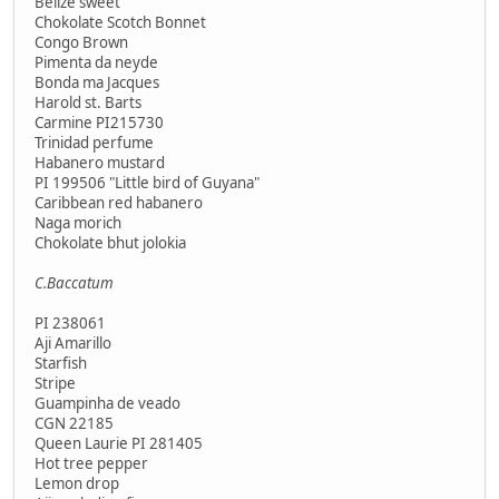
Belize sweet
Chokolate Scotch Bonnet
Congo Brown
Pimenta da neyde
Bonda ma Jacques
Harold st. Barts
Carmine PI215730
Trinidad perfume
Habanero mustard
PI 199506 "Little bird of Guyana"
Caribbean red habanero
Naga morich
Chokolate bhut jolokia
C.Baccatum
PI 238061
Aji Amarillo
Starfish
Stripe
Guampinha de veado
CGN 22185
Queen Laurie PI 281405
Hot tree pepper
Lemon drop