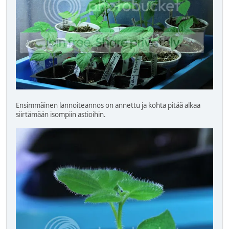
Ensimmäinen lannoiteannos on annettu ja kohta pitää alkaa
siirtämään isompiin astioihin.