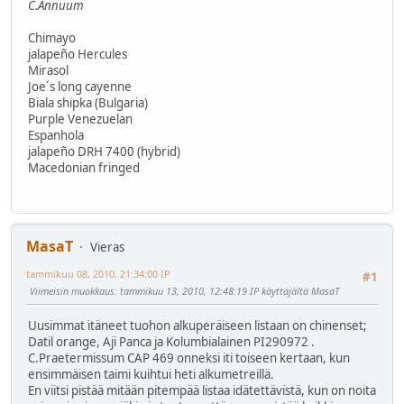
C.Annuum
Chimayo
jalapeño Hercules
Mirasol
Joe´s long cayenne
Biala shipka (Bulgaria)
Purple Venezuelan
Espanhola
jalapeño DRH 7400 (hybrid)
Macedonian fringed
MasaT
Vieras
tammikuu 08, 2010, 21:34:00 IP
#1
Viimeisin muokkaus
: tammikuu 13, 2010, 12:48:19 IP käyttäjältä MasaT
Uusimmat itäneet tuohon alkuperäiseen listaan on chinenset;
Datil orange, Aji Panca ja Kolumbialainen PI290972 .
C.Praetermissum CAP 469 onneksi iti toiseen kertaan, kun
ensimmäisen taimi kuihtui heti alkumetreillä.
En viitsi pistää mitään pitempää listaa idätettävistä, kun on noita