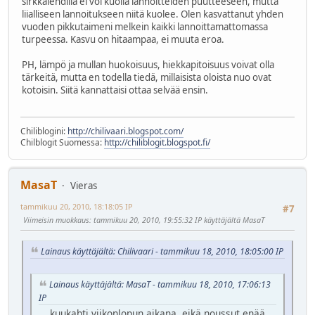
sirkkalehdillä ei voi kuolla lannoitteiden puutteeseen, mutta
liialliseen lannoitukseen niitä kuolee. Olen kasvattanut yhden
vuoden pikkutaimeni melkein kaikki lannoittamattomassa
turpeessa. Kasvu on hitaampaa, ei muuta eroa.
PH, lämpö ja mullan huokoisuus, hiekkapitoisuus voivat olla
tärkeitä, mutta en todella tiedä, millaisista oloista nuo ovat
kotoisin. Siitä kannattaisi ottaa selvää ensin.
Chiliblogini:
http://chilivaari.blogspot.com/
Chilblogit Suomessa:
http://chiliblogit.blogspot.fi/
MasaT
Vieras
tammikuu 20, 2010, 18:18:05 IP
#7
Viimeisin muokkaus
: tammikuu 20, 2010, 19:55:32 IP käyttäjältä MasaT
Lainaus käyttäjältä: Chilivaari - tammikuu 18, 2010, 18:05:00 IP
Lainaus käyttäjältä: MasaT - tammikuu 18, 2010, 17:06:13
IP
... kuukahti viikonlopun aikana, eikä noussut enää