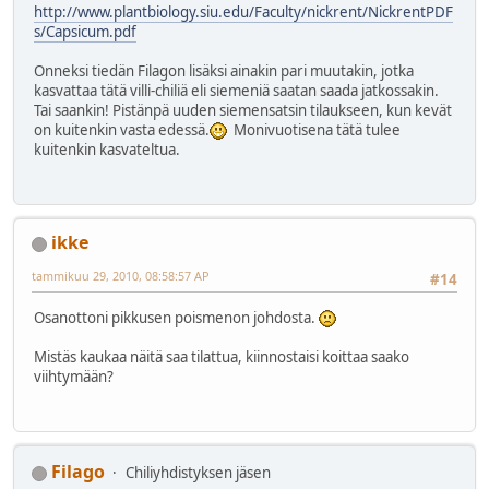
http://www.plantbiology.siu.edu/Faculty/nickrent/NickrentPDF
s/Capsicum.pdf
Onneksi tiedän Filagon lisäksi ainakin pari muutakin, jotka
kasvattaa tätä villi-chiliä eli siemeniä saatan saada jatkossakin.
Tai saankin! Pistänpä uuden siemensatsin tilaukseen, kun kevät
on kuitenkin vasta edessä.
Monivuotisena tätä tulee
kuitenkin kasvateltua.
ikke
tammikuu 29, 2010, 08:58:57 AP
#14
Osanottoni pikkusen poismenon johdosta.
Mistäs kaukaa näitä saa tilattua, kiinnostaisi koittaa saako
viihtymään?
Filago
Chiliyhdistyksen jäsen