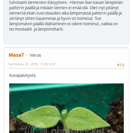
tuhoisasti siemenien itävyyteen. -Hieman liian kauan lämpimän
patterin päällä ja mikään siemen ei enää idä. Olen nyt pitänyt
siemeniä ekan vuorokauden aika lämpimässä patterin päällä ja
siirtänyt sitten kauemmas ja hyvin on toiminut. Tuo
lämpömaton päällä idättäminen ei oikein toiminut, vaikka on
termostaatit ja lämpömittarit.
MasaT
Vieras
tammikuu 22, 2010, 17:28:16 IP
#12
Kuvapäivitystä.