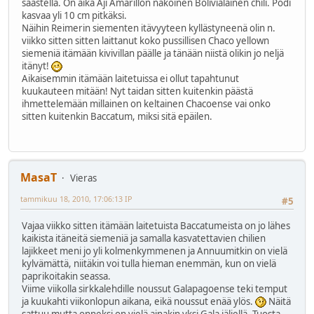
säästellä. On aika Aji Amarillon näköinen Bolivialainen chili. Podi
kasvaa yli 10 cm pitkäksi.
Näihin Reimerin siementen itävyyteen kyllästyneenä olin n.
viikko sitten sitten laittanut koko pussillisen Chaco yellown
siemeniä itämään kivivillan päälle ja tänään niistä olikin jo neljä
itänyt!
Aikaisemmin itämään laitetuissa ei ollut tapahtunut
kuukauteen mitään! Nyt taidan sitten kuitenkin päästä
ihmettelemään millainen on keltainen Chacoense vai onko
sitten kuitenkin Baccatum, miksi sitä epäilen.
MasaT
Vieras
tammikuu 18, 2010, 17:06:13 IP
#5
Vajaa viikko sitten itämään laitetuista Baccatumeista on jo lähes
kaikista itäneitä siemeniä ja samalla kasvatettavien chilien
lajikkeet meni jo yli kolmenkymmenen ja Annuumitkin on vielä
kylvämättä, niitäkin voi tulla hieman enemmän, kun on vielä
paprikoitakin seassa.
Viime viikolla sirkkalehdille noussut Galapagoense teki temput
ja kuukahti viikonlopun aikana, eikä noussut enää ylös.
Näitä
sattuu mutta onneksi on vielä ainakin yksi Gala jäljellä. Tuosta