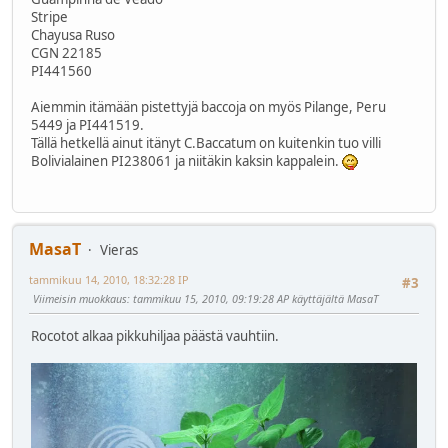
Stripe
Chayusa Ruso
CGN 22185
PI441560
Aiemmin itämään pistettyjä baccoja on myös Pilange, Peru
5449 ja PI441519.
Tällä hetkellä ainut itänyt C.Baccatum on kuitenkin tuo villi
Bolivialainen PI238061 ja niitäkin kaksin kappalein.
MasaT
Vieras
tammikuu 14, 2010, 18:32:28 IP
#3
Viimeisin muokkaus
: tammikuu 15, 2010, 09:19:28 AP käyttäjältä MasaT
Rocotot alkaa pikkuhiljaa päästä vauhtiin.