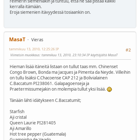
reimerin siemeniäkin ja tuntuu, että ne saa pistää kaikki
kerralla itämään.
Eroja siemenien itävyydessä tosiaankin on.
MasaT
Vieras
tammikuu 13, 2010, 12:25:26 IP
#2
Viimeisin muokkaus
: tammikuu 13, 2010, 23:10:34 IP käyttäjältä MasaT
Hieman lisää itäneitä listaan on tullut taas mm. Chinenset
Congo Brown, Bonda ma Jacques ja Pimenta da Neyde. Villeihin
on tullu lisäksi C.Chacoense CAP 212 ja Bolivialainen
C.Baccatum PI238061. Galapagoenseja ja
Praetermissumejakin on molempia tullut yksi lisää.
Tänään lähti idätykseen C.Baccatumit;
Starfish
Aji cristal
Queen Laurie PI281405
Aji Amarillo
Hot tree pepper (Guatemala)
Guampinha de Veado