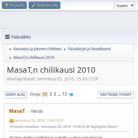
Kirjaudu
Rekisteröidy
Päävalikko
Kasvatus ja yleinen chilitieto
Päiväkirjat ja fotoalbumit
►
►
MasaT,n chilikausi 2010
►
MasaT,n chilikausi 2010
Aloittaja MasaT, tammikuu 05, 2010, 15:43:13 IP
2
3
...
12
Sivuja
1
SIIRRY ALAS
KÄYTTÄJÄN TOIMET
MasaT
Vieras
tammikuu 05, 2010, 15:43:13 IP
Viimeisin muokkaus
: marraskuu 05, 2010, 10:49:32 AP käyttäjältä MasaT