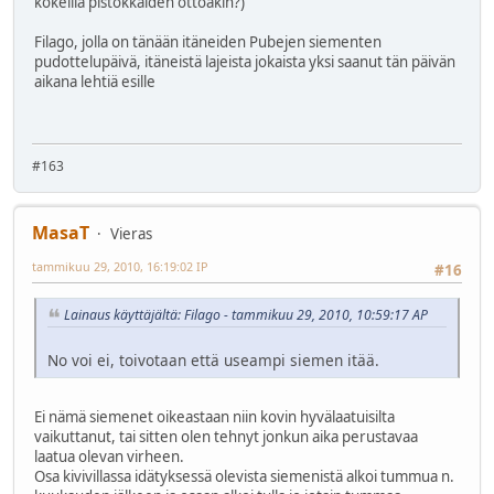
kokeilla pistokkaiden ottoakin?)
Filago, jolla on tänään itäneiden Pubejen siementen
pudottelupäivä, itäneistä lajeista jokaista yksi saanut tän päivän
aikana lehtiä esille
#163
MasaT
Vieras
tammikuu 29, 2010, 16:19:02 IP
#16
Lainaus käyttäjältä: Filago - tammikuu 29, 2010, 10:59:17 AP
No voi ei, toivotaan että useampi siemen itää.
Ei nämä siemenet oikeastaan niin kovin hyvälaatuisilta
vaikuttanut, tai sitten olen tehnyt jonkun aika perustavaa
laatua olevan virheen.
Osa kivivillassa idätyksessä olevista siemenistä alkoi tummua n.