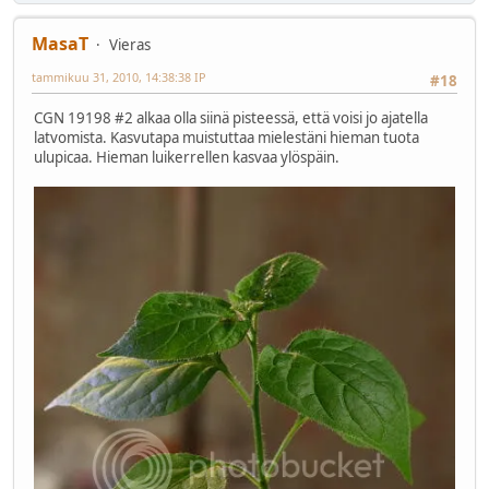
MasaT
Vieras
tammikuu 31, 2010, 14:38:38 IP
#18
CGN 19198 #2 alkaa olla siinä pisteessä, että voisi jo ajatella
latvomista. Kasvutapa muistuttaa mielestäni hieman tuota
ulupicaa. Hieman luikerrellen kasvaa ylöspäin.