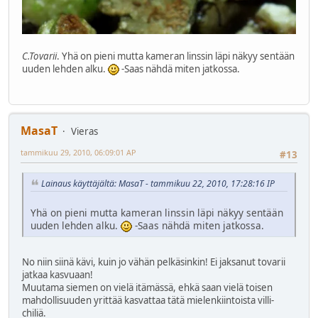
C.Tovarii
. Yhä on pieni mutta kameran linssin läpi näkyy sentään
uuden lehden alku.
-Saas nähdä miten jatkossa.
MasaT
Vieras
tammikuu 29, 2010, 06:09:01 AP
#13
Lainaus käyttäjältä: MasaT - tammikuu 22, 2010, 17:28:16 IP
Yhä on pieni mutta kameran linssin läpi näkyy sentään
uuden lehden alku.
-Saas nähdä miten jatkossa.
No niin siinä kävi, kuin jo vähän pelkäsinkin! Ei jaksanut tovarii
jatkaa kasvuaan!
Muutama siemen on vielä itämässä, ehkä saan vielä toisen
mahdollisuuden yrittää kasvattaa tätä mielenkiintoista villi-
chiliä.