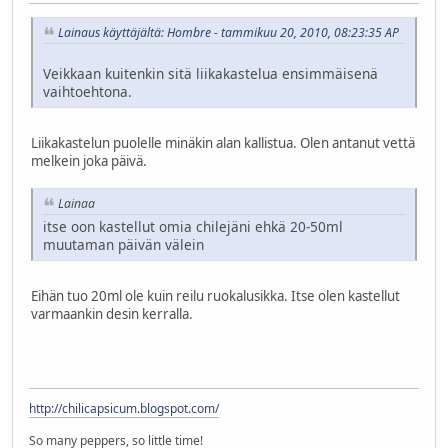
Lainaus käyttäjältä: Hombre - tammikuu 20, 2010, 08:23:35 AP
Veikkaan kuitenkin sitä liikakastelua ensimmäisenä
vaihtoehtona.
Liikakastelun puolelle minäkin alan kallistua. Olen antanut vettä
melkein joka päivä.
Lainaa
itse oon kastellut omia chilejäni ehkä 20-50ml
muutaman päivän välein
Eihän tuo 20ml ole kuin reilu ruokalusikka. Itse olen kastellut
varmaankin desin kerralla.
http://chilicapsicum.blogspot.com/
So many peppers, so little time!