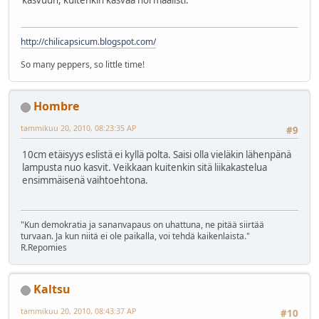
http://chilicapsicum.blogspot.com/
So many peppers, so little time!
Hombre
tammikuu 20, 2010, 08:23:35 AP
#9
10cm etäisyys eslistä ei kyllä polta. Saisi olla vieläkin lähenpänä
lampusta nuo kasvit. Veikkaan kuitenkin sitä liikakastelua
ensimmäisenä vaihtoehtona.
"Kun demokratia ja sananvapaus on uhattuna, ne pitää siirtää
turvaan. Ja kun niitä ei ole paikalla, voi tehdä kaikenlaista."
R.Repomies
Kaltsu
tammikuu 20, 2010, 08:43:37 AP
#10