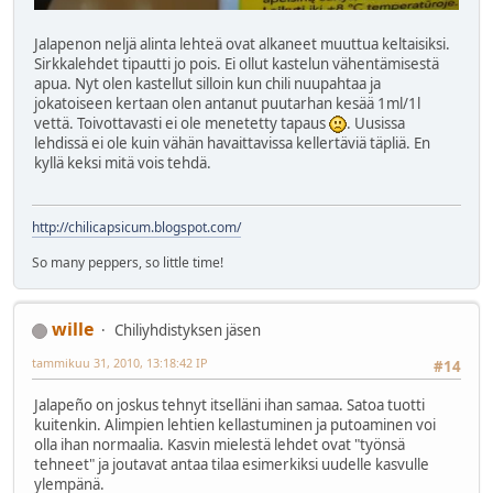
Jalapenon neljä alinta lehteä ovat alkaneet muuttua keltaisiksi.
Sirkkalehdet tipautti jo pois. Ei ollut kastelun vähentämisestä
apua. Nyt olen kastellut silloin kun chili nuupahtaa ja
jokatoiseen kertaan olen antanut puutarhan kesää 1ml/1l
vettä. Toivottavasti ei ole menetetty tapaus
. Uusissa
lehdissä ei ole kuin vähän havaittavissa kellertäviä täpliä. En
kyllä keksi mitä vois tehdä.
http://chilicapsicum.blogspot.com/
So many peppers, so little time!
wille
Chiliyhdistyksen jäsen
tammikuu 31, 2010, 13:18:42 IP
#14
Jalapeño on joskus tehnyt itselläni ihan samaa. Satoa tuotti
kuitenkin. Alimpien lehtien kellastuminen ja putoaminen voi
olla ihan normaalia. Kasvin mielestä lehdet ovat "työnsä
tehneet" ja joutavat antaa tilaa esimerkiksi uudelle kasvulle
ylempänä.