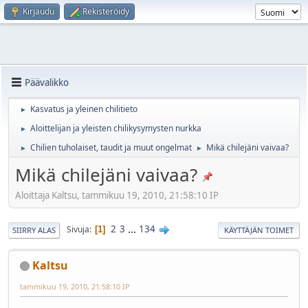
Kirjaudu
Rekisteröidy
Päävalikko
Kasvatus ja yleinen chilitieto
►
Aloittelijan ja yleisten chilikysymysten nurkka
►
Chilien tuholaiset, taudit ja muut ongelmat
Mikä chilejäni vaivaa?
►
►
Mikä chilejäni vaivaa?
Aloittaja Kaltsu, tammikuu 19, 2010, 21:58:10 IP
2
3
...
134
Sivuja
1
SIIRRY ALAS
KÄYTTÄJÄN TOIMET
Kaltsu
tammikuu 19, 2010, 21:58:10 IP