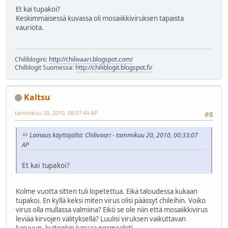
Et kai tupakoi?
Keskimmäisessä kuvassa oli mosaiikkiviruksen tapaista
vauriota.
Chiliblogini:
http://chilivaari.blogspot.com/
Chilblogit Suomessa:
http://chiliblogit.blogspot.fi/
Kaltsu
tammikuu 20, 2010, 08:07:44 AP
#8
Lainaus käyttäjältä: Chilivaari - tammikuu 20, 2010, 00:33:07
AP
Et kai tupakoi?
Kolme vuotta sitten tuli lopetettua. Eikä taloudessa kukaan
tupakoi. En kyllä keksi miten virus olisi päässyt chileihin. Voiko
virus olla mullassa valmiina? Eikö se ole niin että mosaiikkivirus
leviää kirvojen välityksellä? Luulisi viruksen vaikuttavan
kasvuun, kuitenkin kasvaa normaalisti.