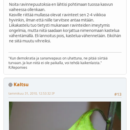
Noita ravinnepuutoksia en lähtisi pohtimaan tuossa kasvun
vaiheessa ollenkaan.
Kasville riittää mullassa olevat ravinteet sen 2-4 viikkoa
hyvinkin, ilman että niille tarvitsee antaa mitään.
Liikakastelu tuo tietysti mukanaan ravinteiden imeytymis
ongelmia, mutta niitä saadaan korjattua nimenomaan kastelua
vähentämällä. Eli lannoitus pois, kastelua vähennetään. Eiköhän
ne siitä muutu vihreiksi.
"Kun demokratia ja sananvapaus on uhattuna, ne pitää siirtää
turvaan. Ja kun niitä ei ole paikalla, voi tehdä kaikenlaista."
R.Repomies
Kaltsu
tammikuu 31, 2010, 12:53:32 IP
#13