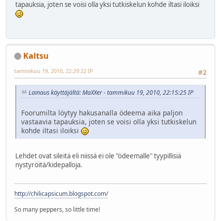
tapauksia, joten se voisi olla yksi tutkiskelun kohde iltasi iloiksi
Kaltsu
tammikuu 19, 2010, 22:29:22 IP
#2
Lainaus käyttäjältä: MaXXer - tammikuu 19, 2010, 22:15:25 IP
Foorumilta löytyy hakusanalla ödeema aika paljon
vastaavia tapauksia, joten se voisi olla yksi tutkiskelun
kohde iltasi iloiksi
Lehdet ovat sileitä eli niissä ei ole "ödeemalle" tyypillisiä
nystyröitä/kidepalloja.
http://chilicapsicum.blogspot.com/
So many peppers, so little time!