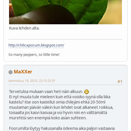
Kuva lehden alta.
http://chilicapsicum.blogspot.com/
So many peppers, so little time!
MaXXer
tammikuu 19, 2010, 22:15:25 IP
#1
Tervetuloa mukaan vaan heti näin alkuun.
Ei nyt muuta tule mieleen kuin että voisiko syynä olla liika
kastelu? itse oon kastellut omia chilejäni ehkä 20-50ml
muutaman päivän välein kun lehdet ovat alkaneet roikkua,
toisaalta jos kasvi kasvaa ja voi hyvin niin en välttämättä
murehtisi sen enempiä koko asian suhteen.
Foorumilta löytyy hakusanalla ödeema aika paljon vastaavia