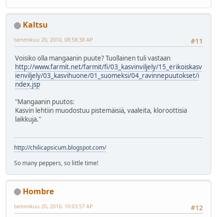
Kaltsu
tammikuu 20, 2010, 08:58:38 AP
#11
Voisiko olla mangaanin puute? Tuollainen tuli vastaan
http://www.farmit.net/farmit/fi/03_kasvinviljely/15_erikoiskasv
ienviljely/03_kasvihuone/01_suomeksi/04_ravinnepuutokset/i
ndex.jsp
"Mangaanin puutos:
Kasvin lehtiin muodostuu pistemäisiä, vaaleita, kloroottisia
laikkuja."
http://chilicapsicum.blogspot.com/
So many peppers, so little time!
Hombre
tammikuu 20, 2010, 10:03:57 AP
#12