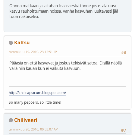
Onnea matkaan ja laitahan lisää viestiä tänne jos ei ala uusi
kasvu rauhoittumaan noissa, vanha kasvuhan luultavasti jää
tuon näköiseksi.
Kaltsu
tammikuu 19, 2010, 23:12:51 IP
#6
Pääasia on että kasvavat ja joskus tekisivät satoa. Ei sillä näöllä
väliä niin kauan kun ei vaikuta kasvuun.
http://chilicapsicum.blogspot.com/
So many peppers, so little time!
Chilivaari
tammikuu 20, 2010, 00:33:07 AP
#7