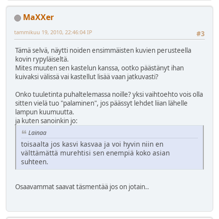
MaXXer
tammikuu 19, 2010, 22:46:04 IP
#3
Tämä selvä, näytti noiden ensimmäisten kuvien perusteella
kovin rypyläiseltä.
Mites muuten sen kastelun kanssa, ootko päästänyt ihan
kuivaksi välissä vai kastellut lisää vaan jatkuvasti?
Onko tuuletinta puhaltelemassa noille? yksi vaihtoehto vois olla
sitten vielä tuo "palaminen", jos päässyt lehdet liian lähelle
lampun kuumuutta.
ja kuten sanoinkin jo:
Lainaa
toisaalta jos kasvi kasvaa ja voi hyvin niin en
välttämättä murehtisi sen enempiä koko asian
suhteen.
Osaavammat saavat täsmentää jos on jotain..