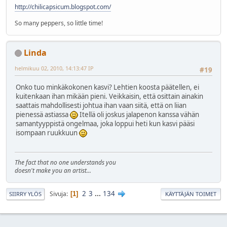
http://chilicapsicum.blogspot.com/
So many peppers, so little time!
Linda
helmikuu 02, 2010, 14:13:47 IP
#19
Onko tuo minkäkokonen kasvi? Lehtien koosta päätellen, ei
kuitenkaan ihan mikään pieni. Veikkaisin, että osittain ainakin
saattais mahdollisesti johtua ihan vaan siitä, että on liian
pienessä astiassa
Itellä oli joskus jalapenon kanssa vähän
samantyyppistä ongelmaa, joka loppui heti kun kasvi pääsi
isompaan ruukkuun
The fact that no one understands you
doesn't make you an artist...
2
3
...
134
Sivuja
1
SIIRRY YLÖS
KÄYTTÄJÄN TOIMET