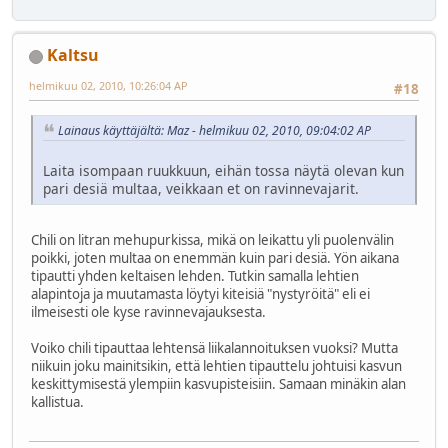
Kaltsu
helmikuu 02, 2010, 10:26:04 AP
#18
Lainaus käyttäjältä: Maz - helmikuu 02, 2010, 09:04:02 AP
Laita isompaan ruukkuun, eihän tossa näytä olevan kun
pari desiä multaa, veikkaan et on ravinnevajarit.
Chili on litran mehupurkissa, mikä on leikattu yli puolenvälin
poikki, joten multaa on enemmän kuin pari desiä. Yön aikana
tipautti yhden keltaisen lehden. Tutkin samalla lehtien
alapintoja ja muutamasta löytyi kiteisiä "nystyröitä" eli ei
ilmeisesti ole kyse ravinnevajauksesta.
Voiko chili tipauttaa lehtensä liikalannoituksen vuoksi? Mutta
niikuin joku mainitsikin, että lehtien tipauttelu johtuisi kasvun
keskittymisestä ylempiin kasvupisteisiin. Samaan minäkin alan
kallistua.