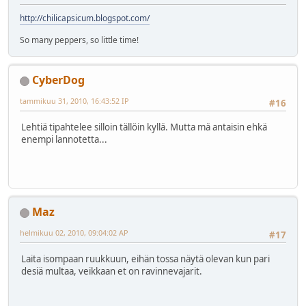
http://chilicapsicum.blogspot.com/
So many peppers, so little time!
CyberDog
tammikuu 31, 2010, 16:43:52 IP
#16
Lehtiä tipahtelee silloin tällöin kyllä. Mutta mä antaisin ehkä
enempi lannotetta...
Maz
helmikuu 02, 2010, 09:04:02 AP
#17
Laita isompaan ruukkuun, eihän tossa näytä olevan kun pari
desiä multaa, veikkaan et on ravinnevajarit.