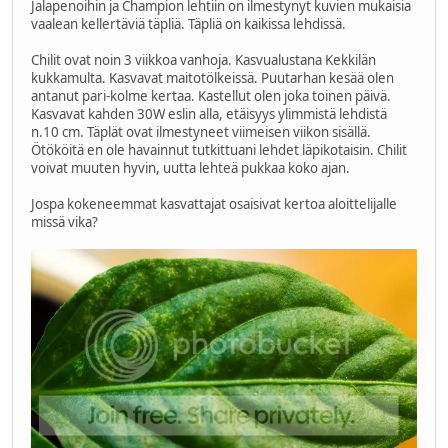
Jalapenoihin ja Champion lehtiin on ilmestynyt kuvien mukaisia
vaalean kellertäviä täpliä. Täpliä on kaikissa lehdissä.
Chilit ovat noin 3 viikkoa vanhoja. Kasvualustana Kekkilän
kukkamulta. Kasvavat maitotölkeissä. Puutarhan kesää olen
antanut pari-kolme kertaa. Kastellut olen joka toinen päivä.
Kasvavat kahden 30W eslin alla, etäisyys ylimmistä lehdistä
n.10 cm. Täplät ovat ilmestyneet viimeisen viikon sisällä.
Ötököitä en ole havainnut tutkittuani lehdet läpikotaisin. Chilit
voivat muuten hyvin, uutta lehteä pukkaa koko ajan.
Jospa kokeneemmat kasvattajat osaisivat kertoa aloittelijalle
missä vika?