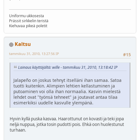
Uniformu ukkosesta
Prässit sirkkelin teristä
Kiehuvaa pikeä poletit
Kaltsu
tammikuu 31, 2010, 13:27:56 IP
#15
Lainaus käyttäjältä: wille - tammikuu 31, 2010, 13:18:42 IP
Jalapeño on joskus tehnyt itselläni ihan samaa. Satoa
tuotti kuitenkin. Alimpien lehtien kellastuminen ja
putoaminen voi olla ihan normaalia. Kasvin mielestä
lehdet ovat "työnsä tehneet" ja joutavat antaa tilaa
esimerkiksi uudelle kasvulle ylempänä.
Hyvin kyllä puska kasvaa. Haarottunut on kovasti ja teki jopa
neljä nuppua, jotka tosin pudotti pois. Ehkä oon huolestunut
turhaan.