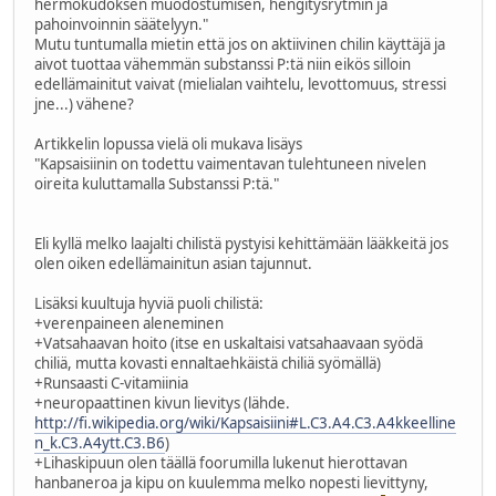
hermokudoksen muodostumisen, hengitysrytmin ja
pahoinvoinnin säätelyyn."
Mutu tuntumalla mietin että jos on aktiivinen chilin käyttäjä ja
aivot tuottaa vähemmän substanssi P:tä niin eikös silloin
edellämainitut vaivat (mielialan vaihtelu, levottomuus, stressi
jne...) vähene?
Artikkelin lopussa vielä oli mukava lisäys
"Kapsaisiinin on todettu vaimentavan tulehtuneen nivelen
oireita kuluttamalla Substanssi P:tä."
Eli kyllä melko laajalti chilistä pystyisi kehittämään lääkkeitä jos
olen oiken edellämainitun asian tajunnut.
Lisäksi kuultuja hyviä puoli chilistä:
+verenpaineen aleneminen
+Vatsahaavan hoito (itse en uskaltaisi vatsahaavaan syödä
chiliä, mutta kovasti ennaltaehkäistä chiliä syömällä)
+Runsaasti C-vitamiinia
+neuropaattinen kivun lievitys (lähde.
http://fi.wikipedia.org/wiki/Kapsaisiini#L.C3.A4.C3.A4kkeelline
n_k.C3.A4ytt.C3.B6
)
+Lihaskipuun olen täällä foorumilla lukenut hierottavan
hanbaneroa ja kipu on kuulemma melko nopesti lievittyny,