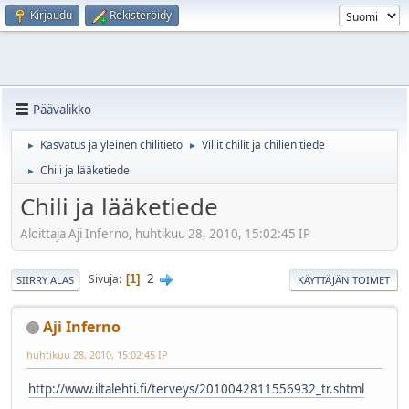
Kirjaudu
Rekisteröidy
Päävalikko
Kasvatus ja yleinen chilitieto
Villit chilit ja chilien tiede
►
►
Chili ja lääketiede
►
Chili ja lääketiede
Aloittaja Aji Inferno, huhtikuu 28, 2010, 15:02:45 IP
2
Sivuja
1
SIIRRY ALAS
KÄYTTÄJÄN TOIMET
Aji Inferno
huhtikuu 28, 2010, 15:02:45 IP
http://www.iltalehti.fi/terveys/2010042811556932_tr.shtml