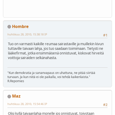
Hombre
huhtikuu 28, 2010, 15:38:18 IP
#1
Tuo on varmasti kaikille reumaa sairastaville ja muillekin kivun
tuttaville taivaan lahja, jos tuo saadaan toimimaan. Tietysti ne
lääkefirmat, jotka ensimmäisenä onnistuvat, kiskovat hirveitä
voittoja sairaiden selkänahasta.
"Kun demokratia ja sananvapaus on uhattuna, ne pitää siirtää
turvaan. Ja kun niitä ei ole paikalla, voi tehdä kaikenlaista."
R.Repomies
Maz
huhtikuu 28, 2010, 15:54:46 IP
#2
Olisi kyllä taivaanlahja monelle jos onnistuvat, toivotaan