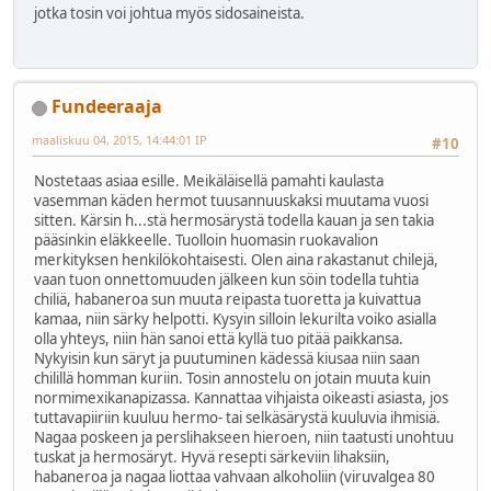
jotka tosin voi johtua myös sidosaineista.
Fundeeraaja
maaliskuu 04, 2015, 14:44:01 IP
#10
Nostetaas asiaa esille. Meikäläisellä pamahti kaulasta
vasemman käden hermot tuusannuuskaksi muutama vuosi
sitten. Kärsin h...stä hermosärystä todella kauan ja sen takia
pääsinkin eläkkeelle. Tuolloin huomasin ruokavalion
merkityksen henkilökohtaisesti. Olen aina rakastanut chilejä,
vaan tuon onnettomuuden jälkeen kun söin todella tuhtia
chiliä, habaneroa sun muuta reipasta tuoretta ja kuivattua
kamaa, niin särky helpotti. Kysyin silloin lekurilta voiko asialla
olla yhteys, niin hän sanoi että kyllä tuo pitää paikkansa.
Nykyisin kun säryt ja puutuminen kädessä kiusaa niin saan
chilillä homman kuriin. Tosin annostelu on jotain muuta kuin
normimexikanapizassa. Kannattaa vihjaista oikeasti asiasta, jos
tuttavapiiriin kuuluu hermo- tai selkäsärystä kuuluvia ihmisiä.
Nagaa poskeen ja perslihakseen hieroen, niin taatusti unohtuu
tuskat ja hermosäryt. Hyvä resepti särkeviin lihaksiin,
habaneroa ja nagaa liottaa vahvaan alkoholiin (viruvalgea 80