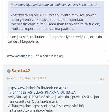
Lainaus käyttäjältä: mattson - huhtikuu 21, 2011, 18:30:31 IP
Zostrixistä en ole kuullutkaan, mutta mm. Ice power
hotin yhtenä vaikuttavana aineena mainitaan
"oleoresin capsicum". Tiedä ihan tarkkaan mitä tuo on,
mutta alkuperä ei liene vaikea päätellä.
Se on just sitä, chiliuutetta. Tunnetaan lyhenteellä OC, etenkin
turvasuihkepuolella.
www.vastahanka.fi
- erilainen ruokablogi
Santtu42
helmikuu 20, 2014, 21:39:28 IP
#9
http://www.laakeinfo.fi/Medicine.aspx?
m=24446&i=ASTELLAS+PHARMA_QUTENZA
Nykyään laajalti käytössä oleva ja ainakin kipuviestissä paljon
mainostettu on Qutenza-laastari.
Vaikuttava aine kapsaisiini, näyttäis olevan yleisinä
haittavaikutuksina iho-oireita,