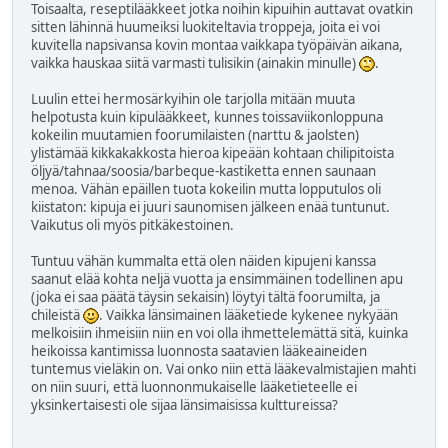
Toisaalta, reseptilääkkeet jotka noihin kipuihin auttavat ovatkin
sitten lähinnä huumeiksi luokiteltavia troppeja, joita ei voi
kuvitella napsivansa kovin montaa vaikkapa työpäivän aikana,
vaikka hauskaa siitä varmasti tulisikin (ainakin minulle)
.
Luulin ettei hermosärkyihin ole tarjolla mitään muuta
helpotusta kuin kipulääkkeet, kunnes toissaviikonloppuna
kokeilin muutamien foorumilaisten (narttu & jaolsten)
ylistämää kikkakakkosta hieroa kipeään kohtaan chilipitoista
öljyä/tahnaa/soosia/barbeque-kastiketta ennen saunaan
menoa. Vähän epäillen tuota kokeilin mutta lopputulos oli
kiistaton: kipuja ei juuri saunomisen jälkeen enää tuntunut.
Vaikutus oli myös pitkäkestoinen.
Tuntuu vähän kummalta että olen näiden kipujeni kanssa
saanut elää kohta neljä vuotta ja ensimmäinen todellinen apu
(joka ei saa päätä täysin sekaisin) löytyi tältä foorumilta, ja
chileistä
. Vaikka länsimainen lääketiede kykenee nykyään
melkoisiin ihmeisiin niin en voi olla ihmettelemättä sitä, kuinka
heikoissa kantimissa luonnosta saatavien lääkeaineiden
tuntemus vieläkin on. Vai onko niin että lääkevalmistajien mahti
on niin suuri, että luonnonmukaiselle lääketieteelle ei
yksinkertaisesti ole sijaa länsimaisissa kulttureissa?