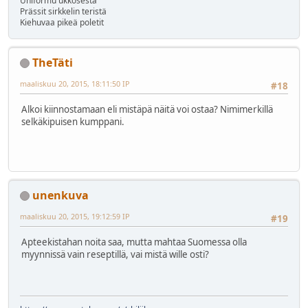
Uniformu ukkosesta
Prässit sirkkelin teristä
Kiehuvaa pikeä poletit
TheTäti
maaliskuu 20, 2015, 18:11:50 IP
#18
Alkoi kiinnostamaan eli mistäpä näitä voi ostaa? Nimimerkillä
selkäkipuisen kumppani.
unenkuva
maaliskuu 20, 2015, 19:12:59 IP
#19
Apteekistahan noita saa, mutta mahtaa Suomessa olla
myynnissä vain reseptillä, vai mistä wille osti?