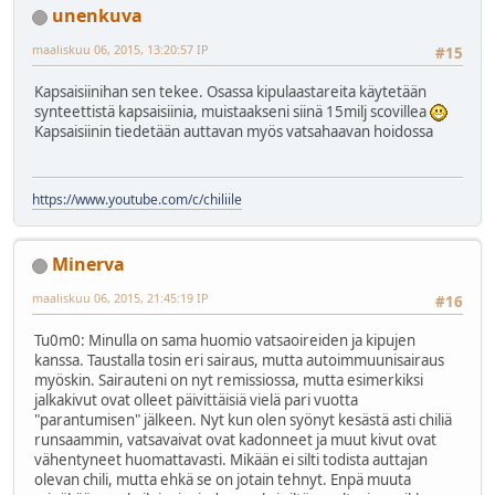
unenkuva
maaliskuu 06, 2015, 13:20:57 IP
#15
Kapsaisiinihan sen tekee. Osassa kipulaastareita käytetään
synteettistä kapsaisiinia, muistaakseni siinä 15milj scovillea
Kapsaisiinin tiedetään auttavan myös vatsahaavan hoidossa
https://www.youtube.com/c/chiliile
Minerva
maaliskuu 06, 2015, 21:45:19 IP
#16
Tu0m0: Minulla on sama huomio vatsaoireiden ja kipujen
kanssa. Taustalla tosin eri sairaus, mutta autoimmuunisairaus
myöskin. Sairauteni on nyt remissiossa, mutta esimerkiksi
jalkakivut ovat olleet päivittäisiä vielä pari vuotta
"parantumisen" jälkeen. Nyt kun olen syönyt kesästä asti chiliä
runsaammin, vatsavaivat ovat kadonneet ja muut kivut ovat
vähentyneet huomattavasti. Mikään ei silti todista auttajan
olevan chili, mutta ehkä se on jotain tehnyt. Enpä muuta