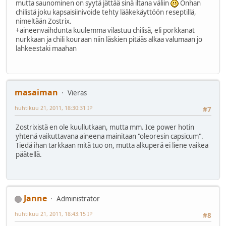
mutta saunominen on syytä jättää sinä iltana väliin
Onhan
chilistä joku kapsaisiinivoide tehty lääkekäyttöön reseptillä,
nimeltään Zostrix.
+aineenvaihdunta kuulemma vilastuu chilisä, eli porkkanat
nurkkaan ja chili kouraan niin läskien pitääs alkaa valumaan jo
lahkeestaki maahan
masaiman
Vieras
huhtikuu 21, 2011, 18:30:31 IP
#7
Zostrixistä en ole kuullutkaan, mutta mm. Ice power hotin
yhtenä vaikuttavana aineena mainitaan "oleoresin capsicum".
Tiedä ihan tarkkaan mitä tuo on, mutta alkuperä ei liene vaikea
päätellä.
Janne
Administrator
huhtikuu 21, 2011, 18:43:15 IP
#8