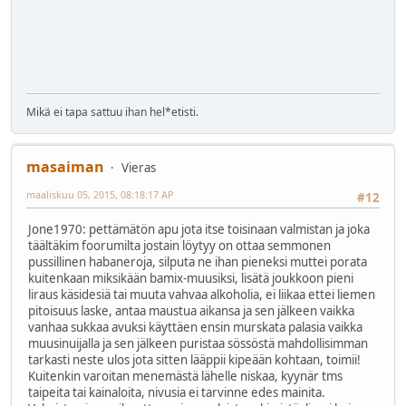
Mikä ei tapa sattuu ihan hel*etisti.
masaiman
Vieras
maaliskuu 05, 2015, 08:18:17 AP
#12
Jone1970: pettämätön apu jota itse toisinaan valmistan ja joka
täältäkim foorumilta jostain löytyy on ottaa semmonen
pussillinen habaneroja, silputa ne ihan pieneksi muttei porata
kuitenkaan miksikään bamix-muusiksi, lisätä joukkoon pieni
liraus käsidesiä tai muuta vahvaa alkoholia, ei liikaa ettei liemen
pitoisuus laske, antaa maustua aikansa ja sen jälkeen vaikka
vanhaa sukkaa avuksi käyttäen ensin murskata palasia vaikka
muusinuijalla ja sen jälkeen puristaa sössöstä mahdollisimman
tarkasti neste ulos jota sitten lääppii kipeään kohtaan, toimii!
Kuitenkin varoitan menemästä lähelle niskaa, kyynär tms
taipeita tai kainaloita, nivusia ei tarvinne edes mainita.