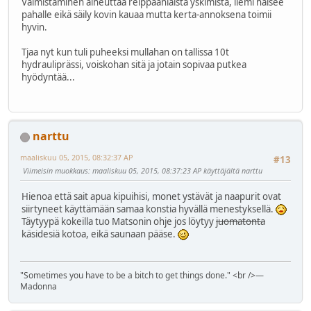
Valmistaminen aiheuttaa reippaanlaista yskimistä, liemi haisee
pahalle eikä säily kovin kauaa mutta kerta-annoksena toimii
hyvin.
Tjaa nyt kun tuli puheeksi mullahan on tallissa 10t
hydrauliprässi, voiskohan sitä ja jotain sopivaa putkea
hyödyntää...
narttu
maaliskuu 05, 2015, 08:32:37 AP
#13
Viimeisin muokkaus
: maaliskuu 05, 2015, 08:37:23 AP käyttäjältä narttu
Hienoa että sait apua kipuihisi, monet ystävät ja naapurit ovat
siirtyneet käyttämään samaa konstia hyvällä menestyksellä.
Täytyypä kokeilla tuo Matsonin ohje jos löytyy
juomatonta
käsidesiä kotoa, eikä saunaan pääse.
"Sometimes you have to be a bitch to get things done." <br />―
Madonna