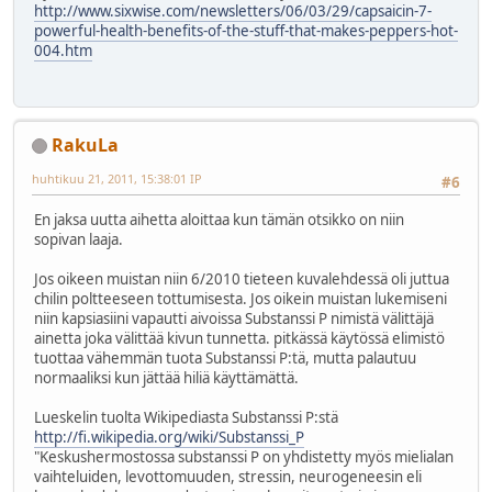
http://www.sixwise.com/newsletters/06/03/29/capsaicin-7-
powerful-health-benefits-of-the-stuff-that-makes-peppers-hot-
004.htm
RakuLa
huhtikuu 21, 2011, 15:38:01 IP
#6
En jaksa uutta aihetta aloittaa kun tämän otsikko on niin
sopivan laaja.
Jos oikeen muistan niin 6/2010 tieteen kuvalehdessä oli juttua
chilin poltteeseen tottumisesta. Jos oikein muistan lukemiseni
niin kapsiasiini vapautti aivoissa Substanssi P nimistä välittäjä
ainetta joka välittää kivun tunnetta. pitkässä käytössä elimistö
tuottaa vähemmän tuota Substanssi P:tä, mutta palautuu
normaaliksi kun jättää hiliä käyttämättä.
Lueskelin tuolta Wikipediasta Substanssi P:stä
http://fi.wikipedia.org/wiki/Substanssi_P
"Keskushermostossa substanssi P on yhdistetty myös mielialan
vaihteluiden, levottomuuden, stressin, neurogeneesin eli