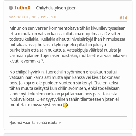
Tu0m0
Chiliyhdistyksen jäsen
maaliskuu 05, 2015, 19:17:59 IP
#14
Minun on sen verran kommentoitava tähän kivunlievitysasiaan,
että minulla on vatsan kanssa ollut aina ongelmaa ja 2v sitten
todettu keliakia. Keliakia aiheutti nivelsärkyjä ihan hirmuisessa
mittakaavassa, holvasin kylmägeeliä jalkoihin joka yö
purkeittain että sain nukuttua. Vatsakipuja vääristä ruuista ja
varmaan planeettojen asennoistakin, mutta ette arvaa mikä vei
kivut lievemmiksi?.
No chilipä hyvinkin, tuorechilin syöminen ensialkuun sattui
vatsaan ihan kamalasti mutta ajan kanssa vei kivut kokonaan
pois. Jalkoja ei ole puoleen vuoteen särkenyt. Itse en keksi
tähän muuta selitystä kun chilin syömisen, enkä todellakaan
lähde nyt kokeilemaankaan ja jättämään pois päivittäisestä
ruokavaliosta. Olen tyytyväinen tähän tilanteeseen joten ei
muuteta toimivaa systeemiä
~Jos mä vaan tän enää istutan~