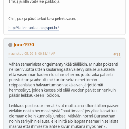
tms,) ja sillä voitelee paikkoja.
Chili, jazz ja päivätorkut kera pelinkovacin.
http://kallenruokaa.blogspot.hr/
Jone1970
maaliskuu 05, 2015, 00:38:14 AP
#11
Vähän samanlaista ongelmantynkää täälläkin. Minulta poksahti
nelisen vuotta sitten kaularangasta välilevy sillä seurauksella
että vasemman käden nk. ulnaris-hermo joutui aika pahasti
puristuksiin ja aiheutti pikkurillin sekä nimettömän
reippaanlaisen halvaantumisen sekä aivan järjettömät
hermosäryt, joiden kanssa piti elää vuoden päivät ennenkuin
pääsin leikkaukseen Töölöön.
Leikkaus poisti suurimmat kivut mutta aina silloin tällöin pääsee
vieläkin noista hermosäryistä "nauttimaan" jos yläselkä sattuu
olemaan oikein kunnolla jumissa. Mitkään normi-Buranathan
noihin särkyihin ei auta, ellei niitä aio lappaa naamariin sellaista
määrää että ihmisestä lähtee kivun mukana myös henki.