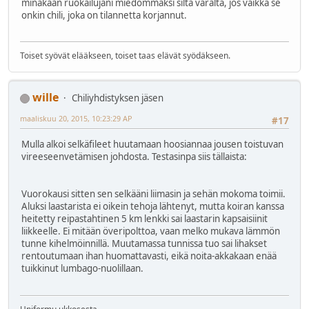
minäkään ruokailujani miedommaksi siltä varalta, jos vaikka se
onkin chili, joka on tilannetta korjannut.
Toiset syövät elääkseen, toiset taas elävät syödäkseen.
wille
Chiliyhdistyksen jäsen
maaliskuu 20, 2015, 10:23:29 AP
#17
Mulla alkoi selkäfileet huutamaan hoosiannaa jousen toistuvan
vireeseenvetämisen johdosta. Testasinpa siis tällaista:
Vuorokausi sitten sen selkääni liimasin ja sehän mokoma toimii.
Aluksi laastarista ei oikein tehoja lähtenyt, mutta koiran kanssa
heitetty reipastahtinen 5 km lenkki sai laastarin kapsaisiinit
liikkeelle. Ei mitään överipolttoa, vaan melko mukava lämmön
tunne kihelmöinnillä. Muutamassa tunnissa tuo sai lihakset
rentoutumaan ihan huomattavasti, eikä noita-akkakaan enää
tuikkinut lumbago-nuolillaan.