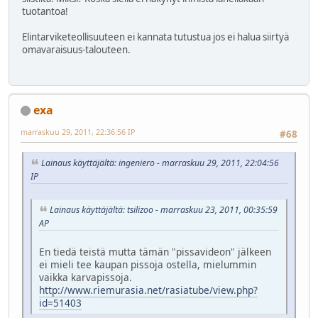
tuotantoa!
Elintarviketeollisuuteen ei kannata tutustua jos ei halua siirtyä
omavaraisuus-talouteen.
exa
marraskuu 29, 2011, 22:36:56 IP
#68
Lainaus käyttäjältä: ingeniero - marraskuu 29, 2011, 22:04:56
IP
Lainaus käyttäjältä: tsilizoo - marraskuu 23, 2011, 00:35:59
AP
En tiedä teistä mutta tämän "pissavideon" jälkeen
ei mieli tee kaupan pissoja ostella, mielummin
vaikka karvapissoja.
http://www.riemurasia.net/rasiatube/view.php?
id=51403