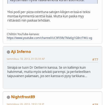
Yksi podi per pizza ostettuna satojen kilojen erissä ei tekisi
montaa kymmentä senttiä lisää. Mutta kun paska myy
riittävästi niin paskaa tehdään.
Chilitön YouTube-kanava:
https://www.youtube.com/channel/UC9Fi5RzTMa6g1GBrzTWU-xg
Aji Inferno
tammikuu 18, 2013, 01:55:59 AP
#77
Siinäpä se tuon Dr Oetkerin kanssa. Se on kalliimpi kuin
halvimmat, mutta myös selvästi parempi. Ja perkeleellisen
taipuvainen palamaan, jos sen kanssa ei pysy tarkkana...
Nightfrost89
tammikuu 20, 2013, 19:51:18 IP
#78