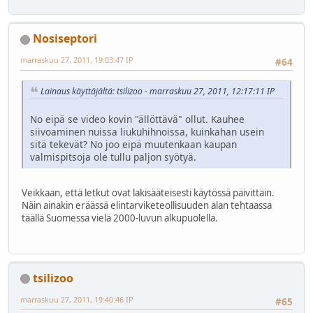
Nosiseptori
marraskuu 27, 2011, 19:03:47 IP
#64
Lainaus käyttäjältä: tsilizoo - marraskuu 27, 2011, 12:17:11 IP
No eipä se video kovin "ällöttävä" ollut. Kauhee
siivoaminen nuissa liukuhihnoissa, kuinkahan usein
sitä tekevät? No joo eipä muutenkaan kaupan
valmispitsoja ole tullu paljon syötyä.
Veikkaan, että letkut ovat lakisääteisesti käytössä päivittäin.
Näin ainakin eräässä elintarviketeollisuuden alan tehtaassa
täällä Suomessa vielä 2000-luvun alkupuolella.
tsilizoo
marraskuu 27, 2011, 19:40:46 IP
#65