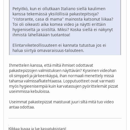
Petyitkö, kun ei ollutkaan Italiano siellä kaulimen
kanssa tekemässä yksilöllisiä pakastepitsoja?
"ristorante, casa di mama" mainosta katsonut liikaa?
Toi oli oikeasti aika komea video ja näytti erittäin
hygieniseltä ja siistiltä. Miksi? Koska siellä ei näkynyt
ihmistä lähelläkään tuotantoa!
Elintarviketeollisuuteen ei kannata tutustua jos ei
halua siirtyä omavaraisuus-talouteen.
Ihmettelen kanssa, että miltä ihmiset odottavat
pakastepizzojen valmistuksen näyttävän? Kyseinen videohan
oli simppeli ja järkeenkäypä, ihan normaali menettely missä
tahansa valmissafkatehtaassa. Lopputuotteet ovat varmasti
myös hygieenisempiä kuin karvatassujen pyörittelemät pizzat
useimmissa kebuloissa.
Useimmat pakastepizzat maistuvat juuri siltä mitä tuo video
antaa odottaa.
Klikkaa kuvaa ja lue kasvatuksistani!