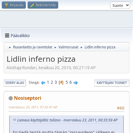
Kirjaudu
Rekisteröidy
Päävalikko
Ruoanlaitto ja ravintolat
Valmisruoat
Lidlin inferno pizza
►
►
►
Lidlin inferno pizza
Aloittaja Rundari, kesäkuu 20, 2010, 00:27:19 AP
1
2
3
5
6
Sivuja
4
SIIRRY ALAS
KÄYTTÄJÄN TOIMET
Nosiseptori
marraskuu 23, 2011, 07:42:47 AP
#60
Lainaus käyttäjältä: tsilizoo - marraskuu 23, 2011, 00:35:59 AP
En tiedä teistä mutta tämän "pissavideon" jälkeen ei