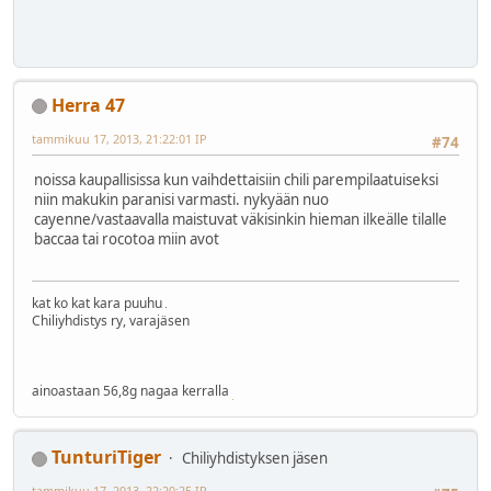
Herra 47
tammikuu 17, 2013, 21:22:01 IP
#74
noissa kaupallisissa kun vaihdettaisiin chili parempilaatuiseksi
niin makukin paranisi varmasti. nykyään nuo
cayenne/vastaavalla maistuvat väkisinkin hieman ilkeälle tilalle
baccaa tai rocotoa miin avot
kat ko kat kara puuhu
Chiliyhdistys ry, varajäsen
ainoastaan 56,8g nagaa kerralla
TunturiTiger
Chiliyhdistyksen jäsen
tammikuu 17, 2013, 22:20:25 IP