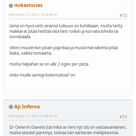
mikestones
tammikuu 17, 2013, 12:42:46 IP
#72
tämä on hyvä setti sinänsä tulisuus on kohillaaan, mutta tietty
makkarat pitää heittää siitä heit roskiin ja korvata lohella tai
tonnikalalla
sitten muutenkin jotain paprikaa ja muuta härväkettä pitää
lisätä, vaikka tomaattia
mutta halpahan se on alle 2 egee per pizza
onko muilla samoja kokemuksia? on
Aji Inferno
tammikuu 17, 2013, 21:06:07 IP
#73
Dr Oekerin Diavelo (tai mikä se nimi nyt oli) on vastaavanlainen,
mutta selvästi parempi, toteaa hän kärkevän mielipiteensä.