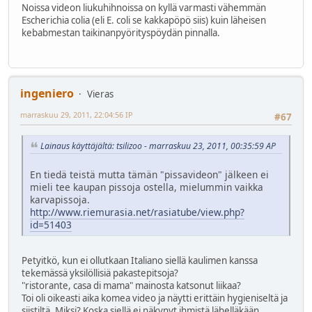
Noissa videon liukuhihnoissa on kyllä varmasti vähemmän
Escherichia colia (eli E. coli se kakkapöpö siis) kuin läheisen
kebabmestan taikinanpyörityspöydän pinnalla.
ingeniero
Vieras
marraskuu 29, 2011, 22:04:56 IP
#67
Lainaus käyttäjältä: tsilizoo - marraskuu 23, 2011, 00:35:59 AP
En tiedä teistä mutta tämän "pissavideon" jälkeen ei
mieli tee kaupan pissoja ostella, mielummin vaikka
karvapissoja.
http://www.riemurasia.net/rasiatube/view.php?
id=51403
Petyitkö, kun ei ollutkaan Italiano siellä kaulimen kanssa
tekemässä yksilöllisiä pakastepitsoja?
"ristorante, casa di mama" mainosta katsonut liikaa?
Toi oli oikeasti aika komea video ja näytti erittäin hygieniseltä ja
siistiltä. Miksi? Koska siellä ei näkynyt ihmistä lähelläkään