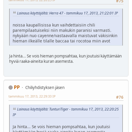
#75
Lainaus käyttäjältä: Herra 47 - tammikuu 17, 2013, 21:22:01 IP
noissa kaupallisissa kun vaihdettaisiin chili
parempilaatuiseksi niin makukin paranisi varmasti.
nykyään nuo cayenne/vastaavalla maistuvat väkisinkin
hieman ilkeälle tilalle baccaa tai rocotoa miin avot
Ja hinta... Se vois hieman pompsahtaa, kun joutuisi käyttämään
hyviä raaka-aineita kuran asemesta.
PP
Chiliyhdistyksen jäsen
tammikuu 17, 2013, 22:29:33 IP
#76
Lainaus käyttäjältä: TunturiTiger - tammikuu 17, 2013, 22:20:25
IP
Ja hinta... Se vois hieman pompsahtaa, kun joutuisi
käyttämään hyviä raaka-aineita kuran asemesta.