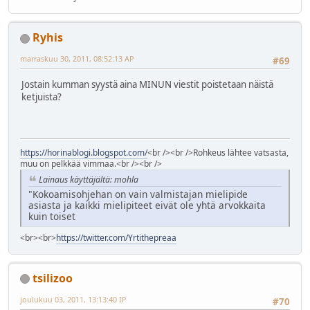
Ryhis
marraskuu 30, 2011, 08:52:13 AP
#69
Jostain kumman syystä aina MINUN viestit poistetaan näistä
ketjuista?
https://horinablogi.blogspot.com/
<br /><br />Rohkeus lähtee vatsasta,
muu on pelkkää vimmaa.<br /><br />
Lainaus käyttäjältä: mohla
"Kokoamisohjehan on vain valmistajan mielipide
asiasta ja kaikki mielipiteet eivät ole yhtä arvokkaita
kuin toiset
<br><br>
https://twitter.com/Yrtithepreaa
tsilizoo
joulukuu 03, 2011, 13:13:40 IP
#70