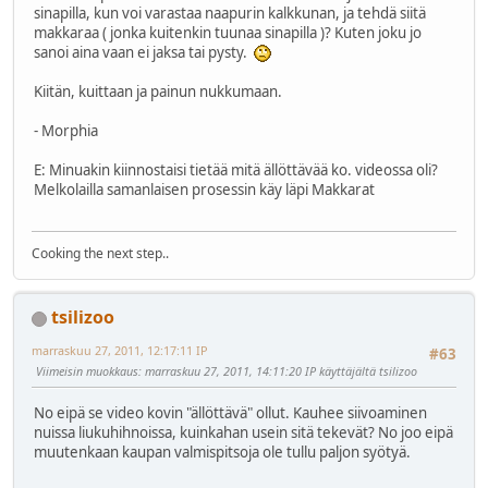
sinapilla, kun voi varastaa naapurin kalkkunan, ja tehdä siitä
makkaraa ( jonka kuitenkin tuunaa sinapilla )? Kuten joku jo
sanoi aina vaan ei jaksa tai pysty.
Kiitän, kuittaan ja painun nukkumaan.
- Morphia
E: Minuakin kiinnostaisi tietää mitä ällöttävää ko. videossa oli?
Melkolailla samanlaisen prosessin käy läpi Makkarat
Cooking the next step..
tsilizoo
marraskuu 27, 2011, 12:17:11 IP
#63
Viimeisin muokkaus
: marraskuu 27, 2011, 14:11:20 IP käyttäjältä tsilizoo
No eipä se video kovin "ällöttävä" ollut. Kauhee siivoaminen
nuissa liukuhihnoissa, kuinkahan usein sitä tekevät? No joo eipä
muutenkaan kaupan valmispitsoja ole tullu paljon syötyä.