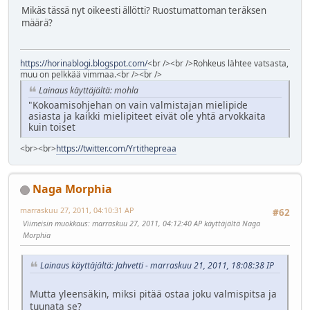
Mikäs tässä nyt oikeesti ällötti? Ruostumattoman teräksen
määrä?
https://horinablogi.blogspot.com/
<br /><br />Rohkeus lähtee vatsasta,
muu on pelkkää vimmaa.<br /><br />
Lainaus käyttäjältä: mohla
"Kokoamisohjehan on vain valmistajan mielipide
asiasta ja kaikki mielipiteet eivät ole yhtä arvokkaita
kuin toiset
<br><br>
https://twitter.com/Yrtithepreaa
Naga Morphia
marraskuu 27, 2011, 04:10:31 AP
#62
Viimeisin muokkaus
: marraskuu 27, 2011, 04:12:40 AP käyttäjältä Naga
Morphia
Lainaus käyttäjältä: Jahvetti - marraskuu 21, 2011, 18:08:38 IP
Mutta yleensäkin, miksi pitää ostaa joku valmispitsa ja
tuunata se?