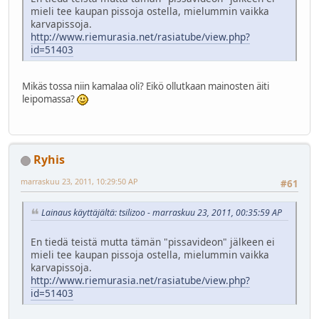
mieli tee kaupan pissoja ostella, mielummin vaikka
karvapissoja.
http://www.riemurasia.net/rasiatube/view.php?
id=51403
Mikäs tossa niin kamalaa oli? Eikö ollutkaan mainosten äiti
leipomassa?
Ryhis
marraskuu 23, 2011, 10:29:50 AP
#61
Lainaus käyttäjältä: tsilizoo - marraskuu 23, 2011, 00:35:59 AP
En tiedä teistä mutta tämän "pissavideon" jälkeen ei
mieli tee kaupan pissoja ostella, mielummin vaikka
karvapissoja.
http://www.riemurasia.net/rasiatube/view.php?
id=51403