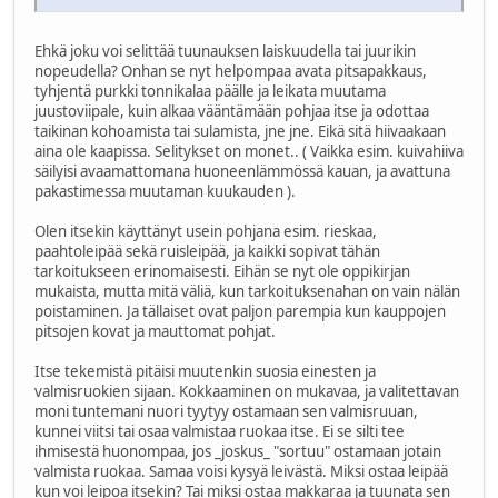
Ehkä joku voi selittää tuunauksen laiskuudella tai juurikin
nopeudella? Onhan se nyt helpompaa avata pitsapakkaus,
tyhjentä purkki tonnikalaa päälle ja leikata muutama
juustoviipale, kuin alkaa vääntämään pohjaa itse ja odottaa
taikinan kohoamista tai sulamista, jne jne. Eikä sitä hiivaakaan
aina ole kaapissa. Selitykset on monet.. ( Vaikka esim. kuivahiiva
säilyisi avaamattomana huoneenlämmössä kauan, ja avattuna
pakastimessa muutaman kuukauden ).
Olen itsekin käyttänyt usein pohjana esim. rieskaa,
paahtoleipää sekä ruisleipää, ja kaikki sopivat tähän
tarkoitukseen erinomaisesti. Eihän se nyt ole oppikirjan
mukaista, mutta mitä väliä, kun tarkoituksenahan on vain nälän
poistaminen. Ja tällaiset ovat paljon parempia kun kauppojen
pitsojen kovat ja mauttomat pohjat.
Itse tekemistä pitäisi muutenkin suosia einesten ja
valmisruokien sijaan. Kokkaaminen on mukavaa, ja valitettavan
moni tuntemani nuori tyytyy ostamaan sen valmisruuan,
kunnei viitsi tai osaa valmistaa ruokaa itse. Ei se silti tee
ihmisestä huonompaa, jos _joskus_ "sortuu" ostamaan jotain
valmista ruokaa. Samaa voisi kysyä leivästä. Miksi ostaa leipää
kun voi leipoa itsekin? Tai miksi ostaa makkaraa ja tuunata sen