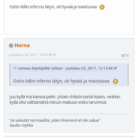
Ostin lidlin inferno lätyn, oli hyvää ja maistuvaa
Horna
joulukuu 16, 2011, 14:14:46 IP
#71
Lainaus käyttäjältä: tsilizoo - joulukuu 03, 2011, 13:13:40 IP
Ostin lidlin inferno lätyn, oli hyvää ja maistuvaa
Juu kyllä mä kanssa pidin. Jotain chilisörsseliä lisäsin, veikkei
kyllä olisi välttämättä minun makuun edes tarvinnut.
"sä vaikutat normaalilta, joten ilmeisesti et ole sukua"
-kauko röyhkä