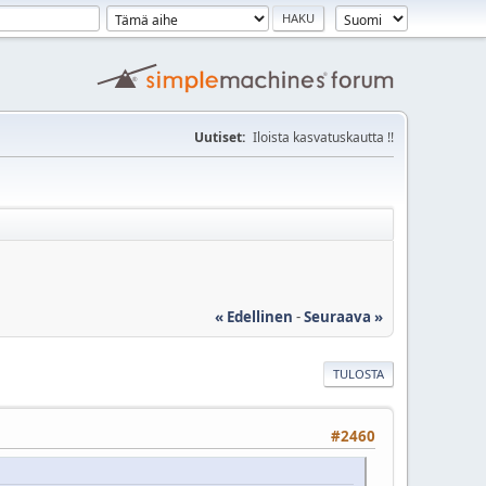
Uutiset:
Iloista kasvatuskautta !!
« Edellinen
-
Seuraava »
TULOSTA
#2460