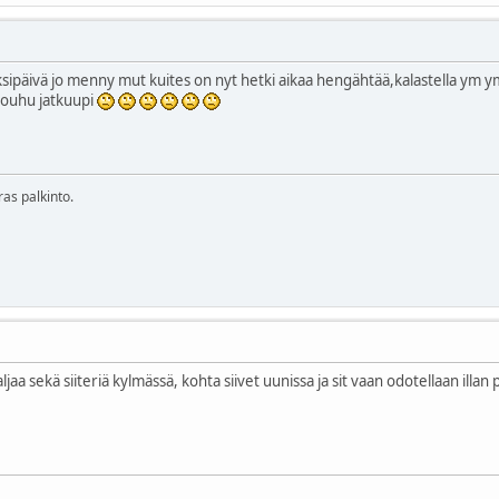
ksipäivä jo menny mut kuites on nyt hetki aikaa hengähtää,kalastella ym ym
touhu jatkuupi
ras palkinto.
aljaa sekä siiteriä kylmässä, kohta siivet uunissa ja sit vaan odotellaan illan