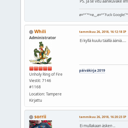
PS. Ja se vitu äänikuvake ilm
ø¤º°`°º¤ø,¸¸,ø¤º°`Fuck Google!`°º
Whili
tammikuu 26, 2018, 16:12:18 IP
Administrator
Ei kyllä kuulu täällä ääniä....
päiväkirja 2019
Unholy Ring of Fire
Viestit: 7146
#1168
Location: Tampere
Kirjattu
sorrii
tammikuu 26, 2018, 16:20:23 IP
Ei mullakaan äsken ..