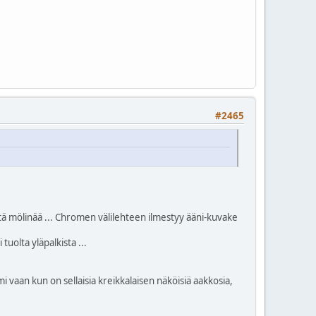
#2465
listä mölinää ... Chromen välilehteen ilmestyy ääni-kuvake
tuolta yläpalkista ...
i vaan kun on sellaisia kreikkalaisen näköisiä aakkosia,