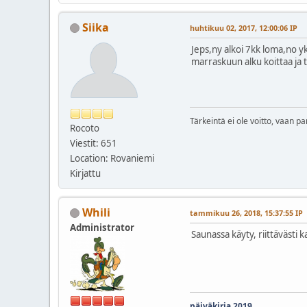
Siika
huhtikuu 02, 2017, 12:00:06 IP
Jeps,ny alkoi 7kk loma,no y
marraskuun alku koittaa ja 
Tärkeintä ei ole voitto, vaan pa
Rocoto
Viestit: 651
Location: Rovaniemi
Kirjattu
Whili
tammikuu 26, 2018, 15:37:55 IP
Administrator
Saunassa käyty, riittävästi k
päiväkirja 2019