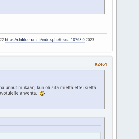
22
https://chilifoorumi.fi/index.php?topic=18763.0
2023
#2461
halunnut mukaan, kun oli sitä mieltä ettei sieltä
avotulelle ahventa.