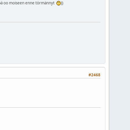
((empä oo moiseen enne törmännyt
))
#2468