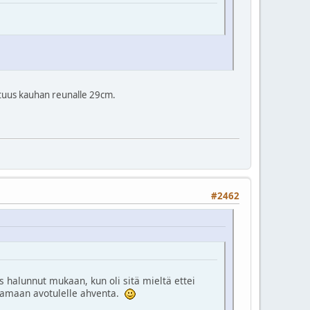
pituus kauhan reunalle 29cm.
#2462
es halunnut mukaan, kun oli sitä mieltä ettei
stamaan avotulelle ahventa.