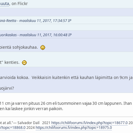
muuta
, on Flickr
hinä-Reetta - maaliskuu 11, 2017, 17:34:57 IP
Vuorikaskas - maaliskuu 11, 2017, 16:00:48 IP
 pientä sohjokauhaa.
et" kenties.
arvioida kokoa. Veikkaisin kuitenkin että kauhan läpimitta on 9cm j
ojärvi?
11 cm ja varren pituus 26 cm eli tuommoinen vajaa 30 cm lappunen. Ihan hyv
hen kai laskee jonkin verran paikoin.
ot at all."― Salvador Dalí 2021
https://chilifoorumi.fi/index.php?topic=18677.0
20
hp?topic=18868.0
2024
https://chilifoorumi.fi/index.php?topic=18975.0