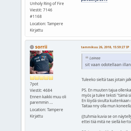
Unholy Ring of Fire
Viestit: 7146
#1168
Location: Tampere
Kirjattu
sorrii
tammikuu 26, 2018, 15:59:27 IP
Lainaa
sit vaan odotellaan illa
Tuleeko sieltä taas jotain jal
7pot
PS. En muuten tajua ollenkaa
Viestit: 4684
myös ja tulee teksti "tämä si
Ennen kaikki muu oli
En löydä sivulta kuitenkaan m
paremmin ...
Taitaa nny olla mun koneella
Location: Tampere
Kirjattu
((tuhmia kuvia se on näyte
ettei tiiä mitä ne siellä kertoo