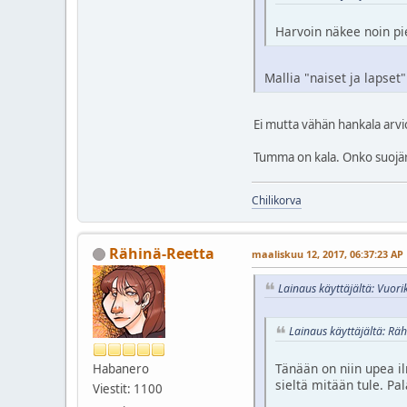
Harvoin näkee noin p
Mallia "naiset ja lapset
Ei mutta vähän hankala arvi
Tumma on kala. Onko suojär
Chilikorva
Rähinä-Reetta
maaliskuu 12, 2017, 06:37:23 AP
Lainaus käyttäjältä: Vuori
Lainaus käyttäjältä: Rä
Tänään on niin upea il
Habanero
sieltä mitään tule. P
Viestit: 1100