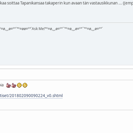
 alkaa soittaa Tapanikansaa takaperin kun avaan tän vastausikkunan ... 
¤ø,¸¸,ø¤º°`°º¤øø¤º°`Ask Me!°º¤ø,¸¸,ø¤º°``°º¤ø,¸¸,ø¤º°``°º¤ø,¸¸,ø¤º°`
ppia
tvuutiset/201802090090224_v0.shtml