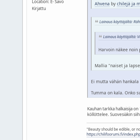
Location: E- Savo
Ahvena
by
chilejä ja 
Kirjattu
Lainaus käyttäjältä: Rä
Lainaus käyttäjältä: 
Harvoin näkee noin
Mallia "naiset ja laps
Ei mutta vähän hankala 
Tumma on kala. Onko su
Kauhan tarkka halkaisija on 
köllöttelee. Suovesiäkin sii
"Beauty should be edible, or n
https://chilifoorumi.fi/index.p