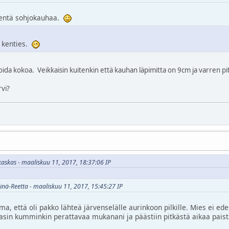
ientä sohjokauhaa.
" kenties.
oida kokoa. Veikkaisin kuitenkin että kauhan läpimitta on 9cm ja varren 
vi?
kaskas - maaliskuu 11, 2017, 18:37:06 IP
hinä-Reetta - maaliskuu 11, 2017, 15:45:27 IP
ma, että oli pakko lähteä järvenselälle aurinkoon pilkille. Mies ei ed
alasin kumminkin perattavaa mukanani ja päästiin pitkästä aikaa pai