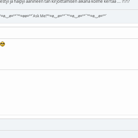
estyi ja häipyi äänineen tän kirjoittamisen aikana kolme kertaa ... ?!?!?
¤ø,¸¸,ø¤º°`°º¤øø¤º°`Ask Me!°º¤ø,¸¸,ø¤º°``°º¤ø,¸¸,ø¤º°``°º¤ø,¸¸,ø¤º°`