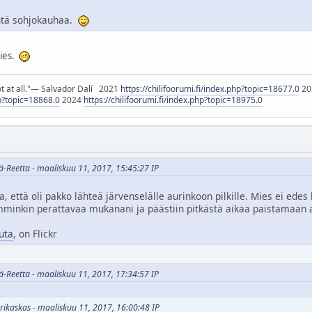
ntä sohjokauhaa.
ties.
ot at all."― Salvador Dalí 2021
https://chilifoorumi.fi/index.php?topic=18677.0
20
hp?topic=18868.0
2024
https://chilifoorumi.fi/index.php?topic=18975.0
ä-Reetta - maaliskuu 11, 2017, 15:45:27 IP
, että oli pakko lähteä järvenselälle aurinkoon pilkille. Mies ei edes 
mminkin perattavaa mukanani ja päästiin pitkästä aikaa paistamaan 
uta
, on Flickr
ä-Reetta - maaliskuu 11, 2017, 17:34:57 IP
orikaskas - maaliskuu 11, 2017, 16:00:48 IP