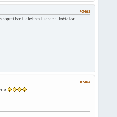
#2463
,nopiastihan tuo kyl taas kulenee eli kohta taas
#2464
 peliä