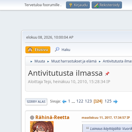
Tervetuloa foorumille
.
Kirjaudu
Rekisteröidy
elokuu 08, 2026, 10:00:04 AP
Etusivu
Haku
Muuta
Muut harrastukset ja elämä
Antivitutusta ilm
►
►
►
Antivitutusta ilmassa
Aloittaja Tepi, heinäkuu 10, 2010, 15:28:34 IP
1
...
122
123
125
Sivuja
124
SIIRRY ALAS
Rähinä-Reetta
maaliskuu 11, 2017, 17:34:57 IP
Lainaus käyttäjältä: Vuori