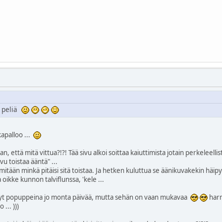
n peliä
kapalloo ...
n, että mitä vittua?!?! Tää sivu alkoi soittaa kaiuttimista jotain perkeleel
vu toistaa ääntä" ...
itään minkä pitäisi sitä toistaa. Ja hetken kuluttua se äänikuvakekin häipyi 
 oikke kunnon talviflunssa, 'kele ...
llyt popuppeina jo monta päivää, mutta sehän on vaan mukavaa
harm
 ... )))