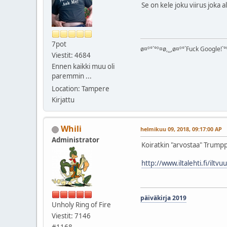
Se on kele joku viirus joka
7pot
ø¤º°`°º¤ø,¸¸,ø¤º°`Fuck Google!`°º
Viestit: 4684
Ennen kaikki muu oli
paremmin ...
Location: Tampere
Kirjattu
Whili
helmikuu 09, 2018, 09:17:00 AP
Administrator
Koiratkin "arvostaa" Trum
http://www.iltalehti.fi/il
päiväkirja 2019
Unholy Ring of Fire
Viestit: 7146