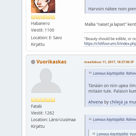
Harvoin näkee noin pie
Habanero
Mallia "naiset ja lapset" ken
Viestit: 1100
Location: E- Savo
"Beauty should be edible, or n
https://chilifoorumi.fi/index.p
Kirjattu
Vuorikaskas
maaliskuu 11, 2017, 18:37:06 IP
Lainaus käyttäjältä: Rähin
Tänään on niin upea ilma
mitään tule. Palasin ku
Ahvena
by
chilejä ja mu
Fatalii
Viestit: 1262
Location: Länsi-Uusimaa
Lainaus käyttäjältä: Rähin
Kirjattu
Lainaus käyttäjältä: Vu