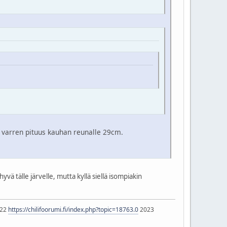
a varren pituus kauhan reunalle 29cm.
ä tälle järvelle, mutta kyllä siellä isompiakin
22
https://chilifoorumi.fi/index.php?topic=18763.0
2023