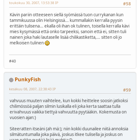
toukokuu 30, 2007, 13:53:38 IP
#58
Kävin pariin otteeseen siellä syömässä tuon currykanan kun
tammikuussa olin Helsingissä... kummallakin kerralla pyysin
erittäin tulisena... ekalla oli ihan ok tulinen, toisella kerralla kävi
mies kysymässä että onko tarpeeksi, sanoin että ei, sitten tuli
nainen joka haki lautaselle lisää chilikastiketta,... sitten oli jo
melkoisen tulinen
#40
PunkyFish
kesäkuu 08, 2007, 22:38:43 IP
#59
vahvuus muuten vaihtelee, kun kokki heittelee soosin jatkoksi
chilimössöä paljan silmin lusikalla eli joka kerta saattaa tulla
erivahvuus vaikka tiettyä vahvuutta pyytääkin. Kokemusta on
vuosien ajan:)
Siteeratten itseäni (ah mä:); niin kokki duunailee niitä annoksia
silmätuntumalla joka päivä, joskus itkee tulisella ja joskus on