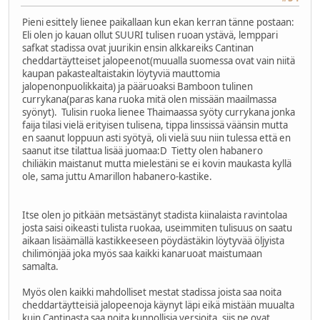
Pieni esittely lienee paikallaan kun ekan kerran tänne postaan:
Eli olen jo kauan ollut SUURI tulisen ruoan ystävä, lemppari
safkat stadissa ovat juurikin ensin alkkareiks Cantinan
cheddartäytteiset jalopeenot(muualla suomessa ovat vain niitä
kaupan pakastealtaistakin löytyviä mauttomia
jalopenonpuolikkaita) ja pääruoaksi Bamboon tulinen
currykana(paras kana ruoka mitä olen missään maailmassa
syönyt). Tulisin ruoka lienee Thaimaassa syöty currykana jonka
faija tilasi vielä erityisen tulisena, tippa linssissä väänsin mutta
en saanut loppuun asti syötyä, oli vielä suu niin tulessa että en
saanut itse tilattua lisää juomaa:D Tietty olen habanero
chiliäkin maistanut mutta mielestäni se ei kovin maukasta kyllä
ole, sama juttu Amarillon habanero-kastike.
Itse olen jo pitkään metsästänyt stadista kiinalaista ravintolaa
josta saisi oikeasti tulista ruokaa, useimmiten tulisuus on saatu
aikaan lisäämällä kastikkeeseen pöydästäkin löytyvää öljyista
chilimönjää joka myös saa kaikki kanaruoat maistumaan
samalta.
Myös olen kaikki mahdolliset mestat stadissa joista saa noita
cheddartäytteisiä jalopeenoja käynyt läpi eikä mistään muualta
kuin Cantinasta saa noita kunnollisia versioita, siis ne ovat