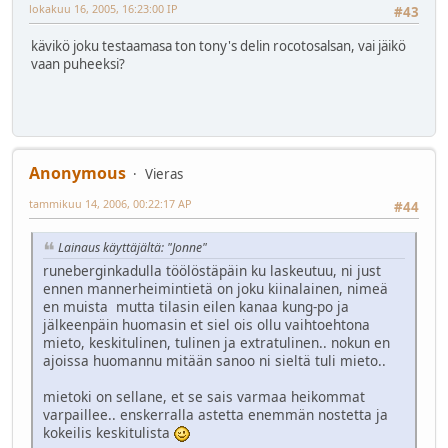
lokakuu 16, 2005, 16:23:00 IP
#43
kävikö joku testaamasa ton tony's delin rocotosalsan, vai jäikö
vaan puheeksi?
Anonymous
Vieras
tammikuu 14, 2006, 00:22:17 AP
#44
Lainaus käyttäjältä: "Jonne"
runeberginkadulla töölöstäpäin ku laskeutuu, ni just
ennen mannerheimintietä on joku kiinalainen, nimeä
en muista mutta tilasin eilen kanaa kung-po ja
jälkeenpäin huomasin et siel ois ollu vaihtoehtona
mieto, keskitulinen, tulinen ja extratulinen.. nokun en
ajoissa huomannu mitään sanoo ni sieltä tuli mieto..
mietoki on sellane, et se sais varmaa heikommat
varpaillee.. enskerralla astetta enemmän nostetta ja
kokeilis keskitulista