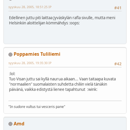
syyskuu 28, 2005, 18:51:25 IP
#41
Edellinen juttu piti laittaa Jyväskylän rafla sivulle, mutta meni
Helsinkiin aloittelijan kömmähdys :oops:
Poppamies Tuliliemi
syyskuu 28, 2005, 19:35:30 IP
#42
:lol:
Tuo Visan juttu sai kyllä naurua aikaan... Vaan taitaapa kuvata
"normaalien" suomalaisten suhdetta chiliin vielä tänäkin
päivänä, vaikka edistystä lienee tapahtunut :wink:
"In sudore vultus tui vesceris pane"
Amd