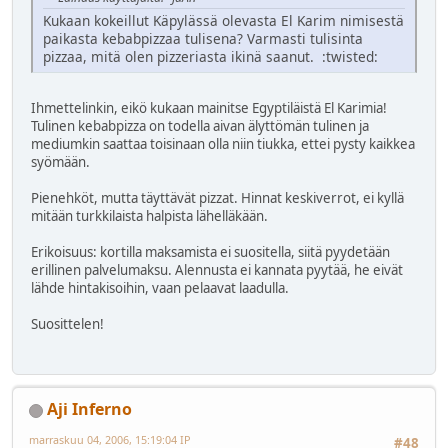
Kukaan kokeillut Käpylässä olevasta El Karim nimisestä
paikasta kebabpizzaa tulisena? Varmasti tulisinta
pizzaa, mitä olen pizzeriasta ikinä saanut. :twisted:
Ihmettelinkin, eikö kukaan mainitse Egyptiläistä El Karimia!
Tulinen kebabpizza on todella aivan älyttömän tulinen ja
mediumkin saattaa toisinaan olla niin tiukka, ettei pysty kaikkea
syömään.
Pienehköt, mutta täyttävät pizzat. Hinnat keskiverrot, ei kyllä
mitään turkkilaista halpista lähelläkään.
Erikoisuus: kortilla maksamista ei suositella, siitä pyydetään
erillinen palvelumaksu. Alennusta ei kannata pyytää, he eivät
lähde hintakisoihin, vaan pelaavat laadulla.
Suosittelen!
Aji Inferno
marraskuu 04, 2006, 15:19:04 IP
#48