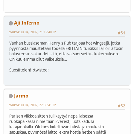
Aji Inferno
toukokuu 04, 2007, 21:12:40 IP
#51
Vanhan bussiaseman Henry's Pub tarjoaa hot wingsejä, jotka
pyynnöstä maustetaan todella ERITTÄIN tulisiksi! Tarjoilija tosin
halusi ensin vakuudet siitä, että vatsani sietäisi kokemuksen.
On kuulemma ollut vaikeuksia...
Suosittelen! :twisted:
Jarmo
toukokuu 04, 2007, 22:06:41 IP
#52
Parisen viikkoa sitten tuli käytyä nepalilaisessa
ruokapaikassa nimeltään Everest, luotsikadulla
katajanokalla. Oli kans kiitettävän tulista ja maukasta
sapuskaa, pyynnöstä laittoi extra hottia hetken päätä