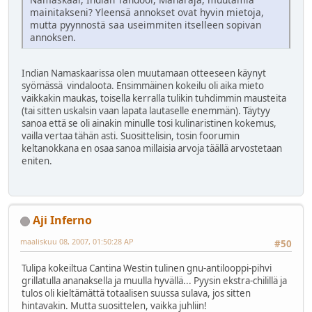
mainitakseni? Yleensä annokset ovat hyvin mietoja,
mutta pyynnostä saa useimmiten itselleen sopivan
annoksen.
Indian Namaskaarissa olen muutamaan otteeseen käynyt
syömässä vindaloota. Ensimmäinen kokeilu oli aika mieto
vaikkakin maukas, toisella kerralla tulikin tuhdimmin mausteita
(tai sitten uskalsin vaan lapata lautaselle enemmän). Täytyy
sanoa että se oli ainakin minulle tosi kulinaristinen kokemus,
vailla vertaa tähän asti. Suosittelisin, tosin foorumin
keltanokkana en osaa sanoa millaisia arvoja täällä arvostetaan
eniten.
Aji Inferno
maaliskuu 08, 2007, 01:50:28 AP
#50
Tulipa kokeiltua Cantina Westin tulinen gnu-antilooppi-pihvi
grillatulla ananaksella ja muulla hyvällä... Pyysin ekstra-chilillä ja
tulos oli kieltämättä totaalisen suussa sulava, jos sitten
hintavakin. Mutta suosittelen, vaikka juhliin!