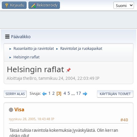
Kirjaudu
Rekisteröidy
Päävalikko
Ruoanlaitto ja ravintolat
Ravintolat ja ruokapaikat
►
►
Helsingin raflat
►
Helsingin raflat
Aloittaja theBro, tammikuu 24, 2004, 22:03:49 IP
1
2
4
5
...
17
Sivuja
3
SIIRRY ALAS
KÄYTTÄJÄN TOIMET
Visa
syyskuu 28, 2005, 18:43:48 IP
#40
Tässä tulisia ravintola kokemuksia Jyväskylästä. Olin kerran
olisko ollut