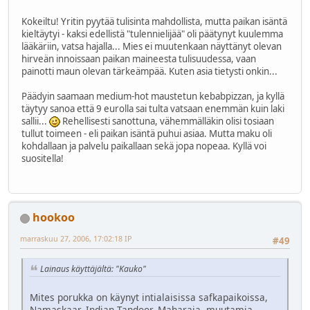
Kokeiltu! Yritin pyytää tulisinta mahdollista, mutta paikan isäntä
kieltäytyi - kaksi edellistä "tulennielijää" oli päätynyt kuulemma
lääkäriin, vatsa hajalla... Mies ei muutenkaan näyttänyt olevan
hirveän innoissaan paikan maineesta tulisuudessa, vaan
painotti maun olevan tärkeämpää. Kuten asia tietysti onkin...
Päädyin saamaan medium-hot maustetun kebabpizzan, ja kyllä
täytyy sanoa että 9 eurolla sai tulta vatsaan enemmän kuin laki
sallii...
Rehellisesti sanottuna, vähemmälläkin olisi tosiaan
tullut toimeen - eli paikan isäntä puhui asiaa. Mutta maku oli
kohdallaan ja palvelu paikallaan sekä jopa nopeaa. Kyllä voi
suositella!
hookoo
marraskuu 27, 2006, 17:02:18 IP
#49
Lainaus käyttäjältä: "Kauko"
Mites porukka on käynyt intialaisissa safkapaikoissa,
Namaskaar, Indian Tandoor, Maharaja, muutamia