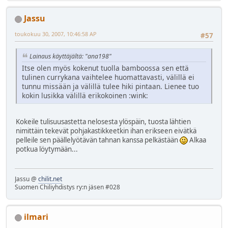
Jassu
toukokuu 30, 2007, 10:46:58 AP
#57
Lainaus käyttäjältä: "ana198"
Itse olen myös kokenut tuolla bamboossa sen että
tulinen currykana vaihtelee huomattavasti, välillä ei
tunnu missään ja välillä tulee hiki pintaan. Lienee tuo
kokin lusikka välillä erikokoinen :wink:
Kokeile tulisuusastetta nelosesta ylöspäin, tuosta lähtien
nimittäin tekevät pohjakastikkeetkin ihan erikseen eivätkä
pelleile sen päällelyötävän tahnan kanssa pelkästään
Alkaa
potkua löytymään...
Jassu @
chilit.net
Suomen Chiliyhdistys ry:n jäsen #028
ilmari