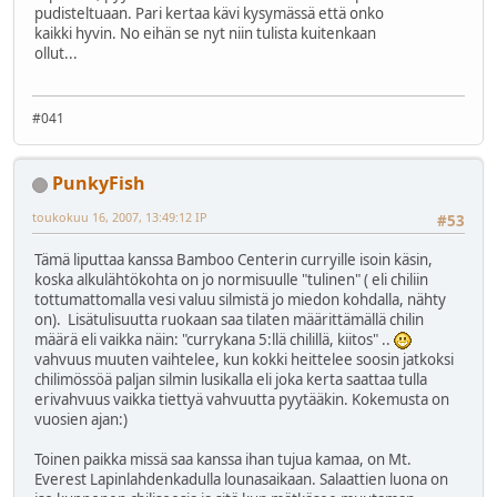
pudisteltuaan. Pari kertaa kävi kysymässä että onko
kaikki hyvin. No eihän se nyt niin tulista kuitenkaan
ollut...
#041
PunkyFish
toukokuu 16, 2007, 13:49:12 IP
#53
Tämä liputtaa kanssa Bamboo Centerin curryille isoin käsin,
koska alkulähtökohta on jo normisuulle "tulinen" ( eli chiliin
tottumattomalla vesi valuu silmistä jo miedon kohdalla, nähty
on). Lisätulisuutta ruokaan saa tilaten määrittämällä chilin
määrä eli vaikka näin: "currykana 5:llä chilillä, kiitos" ..
vahvuus muuten vaihtelee, kun kokki heittelee soosin jatkoksi
chilimössöä paljan silmin lusikalla eli joka kerta saattaa tulla
erivahvuus vaikka tiettyä vahvuutta pyytääkin. Kokemusta on
vuosien ajan:)
Toinen paikka missä saa kanssa ihan tujua kamaa, on Mt.
Everest Lapinlahdenkadulla lounasaikaan. Salaattien luona on