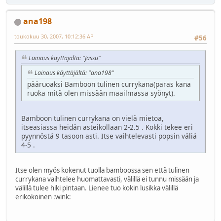
ana198
toukokuu 30, 2007, 10:12:36 AP
#56
Lainaus käyttäjältä: "Jassu"
Lainaus käyttäjältä: "ana198"
pääruoaksi Bamboon tulinen currykana(paras kana
ruoka mitä olen missään maailmassa syönyt).
Bamboon tulinen currykana on vielä mietoa,
itseasiassa heidän asteikollaan 2-2.5 . Kokki tekee eri
pyynnöstä 9 tasoon asti. Itse vaihtelevasti popsin väliä
4-5 .
Itse olen myös kokenut tuolla bamboossa sen että tulinen
currykana vaihtelee huomattavasti, välillä ei tunnu missään ja
välillä tulee hiki pintaan. Lienee tuo kokin lusikka välillä
erikokoinen :wink: