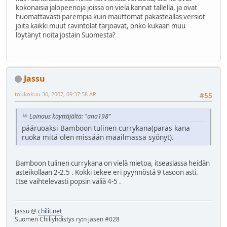
kokonaisia jalopeenoja joissa on vielä kannat tallella, ja ovat
huomattavasti parempia kuin mauttomat pakasteallas versiot
joita kaikki muut ravintolat tarjoavat, onko kukaan muu
löytänyt noita jostain Suomesta?
Jassu
toukokuu 30, 2007, 09:37:58 AP
#55
Lainaus käyttäjältä: "ana198"
pääruoaksi Bamboon tulinen currykana(paras kana
ruoka mitä olen missään maailmassa syönyt).
Bamboon tulinen currykana on vielä mietoa, itseasiassa heidän
asteikollaan 2-2.5 . Kokki tekee eri pyynnöstä 9 tasoon asti.
Itse vaihtelevasti popsin väliä 4-5 .
Jassu @
chilit.net
Suomen Chiliyhdistys ry:n jäsen #028