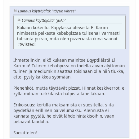
Lainaus käyttäjältä: "täysin vihree"
Lainaus käyttäjältä: "JuAn"
Kukaan kokeillut Käpylässä olevasta El Karim
nimisestä paikasta kebabpizzaa tulisena? Varmasti
tulisinta pizzaa, mitä olen pizzeriasta ikinä saanut.
:twisted:
Ihmettelinkin, eikö kukaan mainitse Egyptiläistä El
Karimia! Tulinen kebabpizza on todella aivan älyttömän
tulinen ja mediumkin saattaa toisinaan olla niin tiukka,
ettei pysty kaikkea syömään.
Pienehköt, mutta täyttävät pizzat. Hinnat keskiverrot, ei
kyllä mitään turkkilaista halpista lähelläkään.
Erikoisuus: kortilla maksamista ei suositella, siitä
pyydetään erillinen palvelumaksu. Alennusta ei
kannata pyytää, he eivät lähde hintakisoihin, vaan
pelaavat laadulla.
Suosittelen!