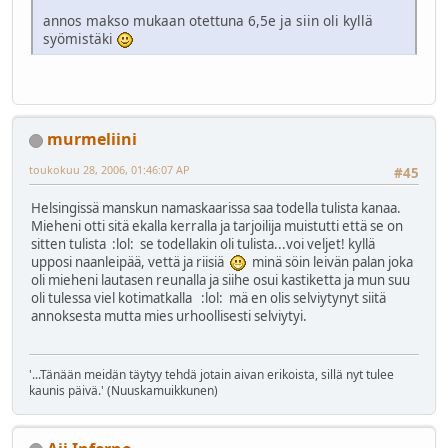
annos makso mukaan otettuna 6,5e ja siin oli kyllä
syömistäki
murmeliini
toukokuu 28, 2006, 01:46:07 AP
#45
Helsingissä manskun namaskaarissa saa todella tulista kanaa.
Mieheni otti sitä ekalla kerralla ja tarjoilija muistutti että se on
sitten tulista :lol: se todellakin oli tulista...voi veljet! kyllä
upposi naanleipää, vettä ja riisiä
minä söin leivän palan joka
oli mieheni lautasen reunalla ja siihe osui kastiketta ja mun suu
oli tulessa viel kotimatkalla :lol: mä en olis selviytynyt siitä
annoksesta mutta mies urhoollisesti selviytyi.
'...Tänään meidän täytyy tehdä jotain aivan erikoista, sillä nyt tulee
kaunis päivä.' (Nuuskamuikkunen)