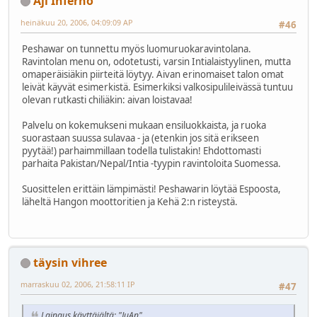
Aji Inferno
heinäkuu 20, 2006, 04:09:09 AP
#46
Peshawar on tunnettu myös luomuruokaravintolana.
Ravintolan menu on, odotetusti, varsin Intialaistyylinen, mutta
omaperäisiäkin piirteitä löytyy. Aivan erinomaiset talon omat
leivät käyvät esimerkistä. Esimerkiksi valkosipulileivässä tuntuu
olevan rutkasti chiliäkin: aivan loistavaa!
Palvelu on kokemukseni mukaan ensiluokkaista, ja ruoka
suorastaan suussa sulavaa - ja (etenkin jos sitä erikseen
pyytää!) parhaimmillaan todella tulistakin! Ehdottomasti
parhaita Pakistan/Nepal/Intia -tyypin ravintoloita Suomessa.
Suosittelen erittäin lämpimästi! Peshawarin löytää Espoosta,
läheltä Hangon moottoritien ja Kehä 2:n risteystä.
täysin vihree
marraskuu 02, 2006, 21:58:11 IP
#47
Lainaus käyttäjältä: "JuAn"