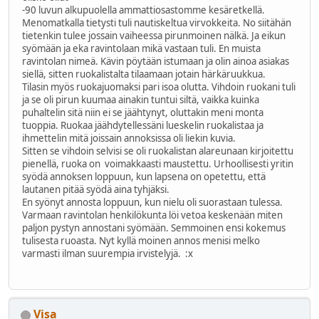
-90 luvun alkupuolella ammattiosastomme kesäretkellä.
Menomatkalla tietysti tuli nautiskeltua virvokkeita. No siitähän
tietenkin tulee jossain vaiheessa pirunmoinen nälkä. Ja eikun
syömään ja eka ravintolaan mikä vastaan tuli. En muista
ravintolan nimeä. Kävin pöytään istumaan ja olin ainoa asiakas
siellä, sitten ruokalistalta tilaamaan jotain härkäruukkua.
Tilasin myös ruokajuomaksi pari isoa olutta. Vihdoin ruokani tuli
ja se oli pirun kuumaa ainakin tuntui siltä, vaikka kuinka
puhaltelin sitä niin ei se jäähtynyt, oluttakin meni monta
tuoppia. Ruokaa jäähdytellessäni lueskelin ruokalistaa ja
ihmettelin mitä joissain annoksissa oli liekin kuvia.
Sitten se vihdoin selvisi se oli ruokalistan alareunaan kirjoitettu
pienellä, ruoka on voimakkaasti maustettu. Urhoollisesti yritin
syödä annoksen loppuun, kun lapsena on opetettu, että
lautanen pitää syödä aina tyhjäksi.
En syönyt annosta loppuun, kun nielu oli suorastaan tulessa.
Varmaan ravintolan henkilökunta löi vetoa keskenään miten
paljon pystyn annostani syömään. Semmoinen ensi kokemus
tulisesta ruoasta. Nyt kyllä moinen annos menisi melko
varmasti ilman suurempia irvistelyjä. :x
Visa