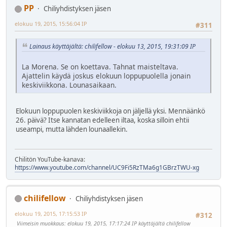
PP
Chiliyhdistyksen jäsen
elokuu 19, 2015, 15:56:04 IP
#311
Lainaus käyttäjältä: chilifellow - elokuu 13, 2015, 19:31:09 IP
La Morena. Se on koettava. Tahnat maisteltava.
Ajattelin käydä joskus elokuun loppupuolella jonain
keskiviikkona. Lounasaikaan.
Elokuun loppupuolen keskiviikkoja on jäljellä yksi. Mennäänkö
26. päivä? Itse kannatan edelleen iltaa, koska silloin ehtii
useampi, mutta lähden lounaallekin.
Chilitön YouTube-kanava:
https://www.youtube.com/channel/UC9Fi5RzTMa6g1GBrzTWU-xg
chilifellow
Chiliyhdistyksen jäsen
elokuu 19, 2015, 17:15:53 IP
#312
Viimeisin muokkaus
: elokuu 19, 2015, 17:17:24 IP käyttäjältä chilifellow