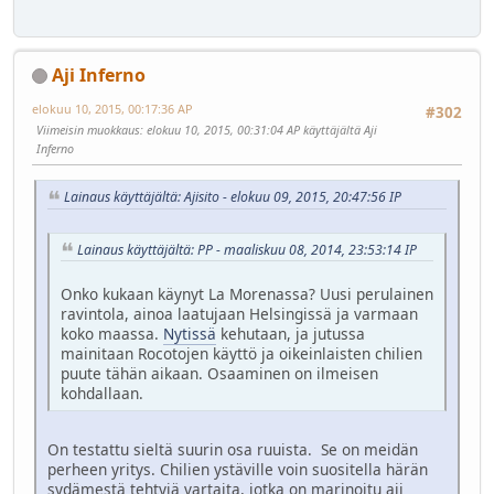
Aji Inferno
elokuu 10, 2015, 00:17:36 AP
#302
Viimeisin muokkaus
: elokuu 10, 2015, 00:31:04 AP käyttäjältä Aji
Inferno
Lainaus käyttäjältä: Ajisito - elokuu 09, 2015, 20:47:56 IP
Lainaus käyttäjältä: PP - maaliskuu 08, 2014, 23:53:14 IP
Onko kukaan käynyt La Morenassa? Uusi perulainen
ravintola, ainoa laatujaan Helsingissä ja varmaan
koko maassa.
Nytissä
kehutaan, ja jutussa
mainitaan Rocotojen käyttö ja oikeinlaisten chilien
puute tähän aikaan. Osaaminen on ilmeisen
kohdallaan.
On testattu sieltä suurin osa ruuista. Se on meidän
perheen yritys. Chilien ystäville voin suositella härän
sydämestä tehtyjä vartaita, jotka on marinoitu aji