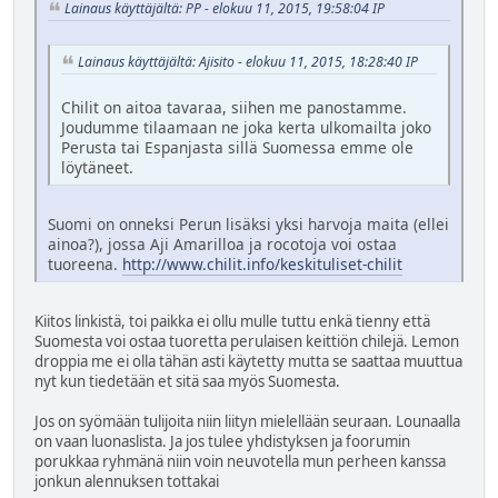
Lainaus käyttäjältä: PP - elokuu 11, 2015, 19:58:04 IP
Lainaus käyttäjältä: Ajisito - elokuu 11, 2015, 18:28:40 IP
Chilit on aitoa tavaraa, siihen me panostamme.
Joudumme tilaamaan ne joka kerta ulkomailta joko
Perusta tai Espanjasta sillä Suomessa emme ole
löytäneet.
Suomi on onneksi Perun lisäksi yksi harvoja maita (ellei
ainoa?), jossa Aji Amarilloa ja rocotoja voi ostaa
tuoreena.
http://www.chilit.info/keskituliset-chilit
Kiitos linkistä, toi paikka ei ollu mulle tuttu enkä tienny että
Suomesta voi ostaa tuoretta perulaisen keittiön chilejä. Lemon
droppia me ei olla tähän asti käytetty mutta se saattaa muuttua
nyt kun tiedetään et sitä saa myös Suomesta.
Jos on syömään tulijoita niin liityn mielellään seuraan. Lounaalla
on vaan luonaslista. Ja jos tulee yhdistyksen ja foorumin
porukkaa ryhmänä niin voin neuvotella mun perheen kanssa
jonkun alennuksen tottakai