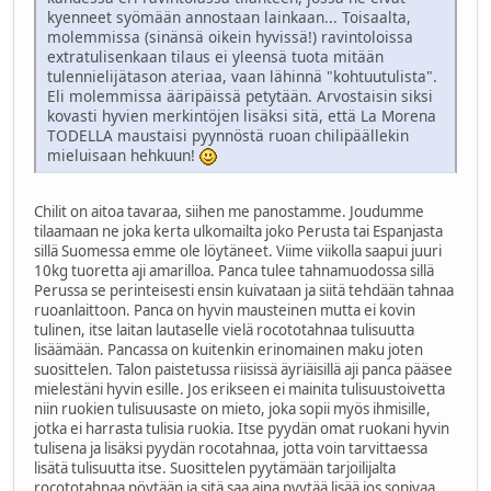
kyenneet syömään annostaan lainkaan... Toisaalta,
molemmissa (sinänsä oikein hyvissä!) ravintoloissa
extratulisenkaan tilaus ei yleensä tuota mitään
tulennielijätason ateriaa, vaan lähinnä "kohtuutulista".
Eli molemmissa ääripäissä petytään. Arvostaisin siksi
kovasti hyvien merkintöjen lisäksi sitä, että La Morena
TODELLA maustaisi pyynnöstä ruoan chilipäällekin
mieluisaan hehkuun!
Chilit on aitoa tavaraa, siihen me panostamme. Joudumme
tilaamaan ne joka kerta ulkomailta joko Perusta tai Espanjasta
sillä Suomessa emme ole löytäneet. Viime viikolla saapui juuri
10kg tuoretta aji amarilloa. Panca tulee tahnamuodossa sillä
Perussa se perinteisesti ensin kuivataan ja siitä tehdään tahnaa
ruoanlaittoon. Panca on hyvin mausteinen mutta ei kovin
tulinen, itse laitan lautaselle vielä rocototahnaa tulisuutta
lisäämään. Pancassa on kuitenkin erinomainen maku joten
suosittelen. Talon paistetussa riisissä äyriäisillä aji panca pääsee
mielestäni hyvin esille. Jos erikseen ei mainita tulisuustoivetta
niin ruokien tulisuusaste on mieto, joka sopii myös ihmisille,
jotka ei harrasta tulisia ruokia. Itse pyydän omat ruokani hyvin
tulisena ja lisäksi pyydän rocotahnaa, jotta voin tarvittaessa
lisätä tulisuutta itse. Suosittelen pyytämään tarjoilijalta
rocototahnaa pöytään ja sitä saa aina pyytää lisää jos sopivaa