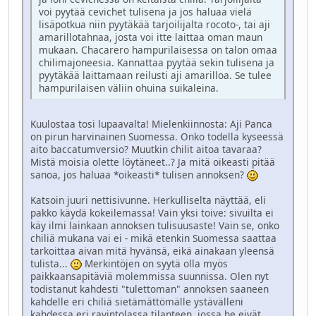
voi pyytää cevichet tulisena ja jos haluaa vielä
lisäpotkua niin pyytäkää tarjoilijalta rocoto-, tai aji
amarillotahnaa, josta voi itte laittaa oman maun
mukaan. Chacarero hampurilaisessa on talon omaa
chilimajoneesia. Kannattaa pyytää sekin tulisena ja
pyytäkää laittamaan reilusti aji amarilloa. Se tulee
hampurilaisen väliin ohuina suikaleina.
Kuulostaa tosi lupaavalta! Mielenkiinnosta: Aji Panca
on pirun harvinainen Suomessa. Onko todella kyseessä
aito baccatumversio? Muutkin chilit aitoa tavaraa?
Mistä moisia olette löytäneet..? Ja mitä oikeasti pitää
sanoa, jos haluaa *oikeasti* tulisen annoksen?
Katsoin juuri nettisivunne. Herkulliselta näyttää, eli
pakko käydä kokeilemassa! Vain yksi toive: sivuilta ei
käy ilmi lainkaan annoksen tulisuusaste! Vain se, onko
chiliä mukana vai ei - mikä etenkin Suomessa saattaa
tarkoittaa aivan mitä hyvänsä, eikä ainakaan yleensä
tulista...
Merkintöjen on syytä olla myös
paikkaansapitäviä molemmissa suunnissa. Olen nyt
todistanut kahdesti "tulettoman" annoksen saaneen
kahdelle eri chiliä sietämättömälle ystävälleni
kahdessa eri ravintolassa tilanteen, jossa he eivät