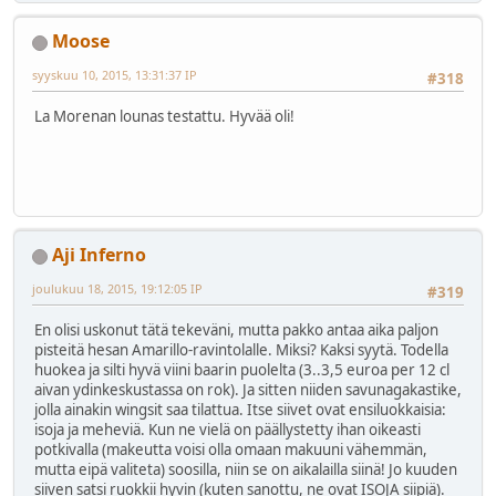
Moose
syyskuu 10, 2015, 13:31:37 IP
#318
La Morenan lounas testattu. Hyvää oli!
Aji Inferno
joulukuu 18, 2015, 19:12:05 IP
#319
En olisi uskonut tätä tekeväni, mutta pakko antaa aika paljon
pisteitä hesan Amarillo-ravintolalle. Miksi? Kaksi syytä. Todella
huokea ja silti hyvä viini baarin puolelta (3..3,5 euroa per 12 cl
aivan ydinkeskustassa on rok). Ja sitten niiden savunagakastike,
jolla ainakin wingsit saa tilattua. Itse siivet ovat ensiluokkaisia:
isoja ja meheviä. Kun ne vielä on päällystetty ihan oikeasti
potkivalla (makeutta voisi olla omaan makuuni vähemmän,
mutta eipä valiteta) soosilla, niin se on aikalailla siinä! Jo kuuden
siiven satsi ruokkii hyvin (kuten sanottu, ne ovat ISOJA siipiä).