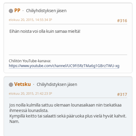
PP
Chiliyhdistyksen jäsen
elokuu 20, 2015, 14:55:34 IP
#316
Eihän noista voi olla kuin samaa mieltä!
Chilitön YouTube-kanava:
https://www.youtube.com/channel/UC9Fi5RzTMa6g1GBrzTWU-xg
Vetsku
Chiliyhdistyksen jäsen
elokuu 20, 2015, 21:42:23 IP
#317
Jos noilla kulmilla sattuu olemaan lounasaikaan niin tsekatkaa
ihmeessä lounaslista.
Kympillä keitto tai salaatti sekä pääruoka plus vielä hyvät kahvit.
Nam.