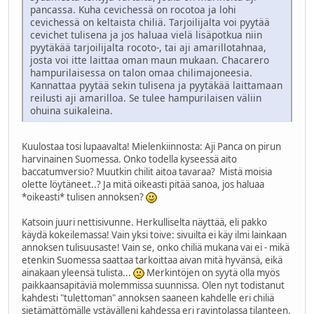
pancassa. Kuha cevichessä on rocotoa ja lohi
cevichessä on keltaista chiliä. Tarjoilijalta voi pyytää
cevichet tulisena ja jos haluaa vielä lisäpotkua niin
pyytäkää tarjoilijalta rocoto-, tai aji amarillotahnaa,
josta voi itte laittaa oman maun mukaan. Chacarero
hampurilaisessa on talon omaa chilimajoneesia.
Kannattaa pyytää sekin tulisena ja pyytäkää laittamaan
reilusti aji amarilloa. Se tulee hampurilaisen väliin
ohuina suikaleina.
Kuulostaa tosi lupaavalta! Mielenkiinnosta: Aji Panca on pirun
harvinainen Suomessa. Onko todella kyseessä aito
baccatumversio? Muutkin chilit aitoa tavaraa? Mistä moisia
olette löytäneet..? Ja mitä oikeasti pitää sanoa, jos haluaa
*oikeasti* tulisen annoksen?
Katsoin juuri nettisivunne. Herkulliselta näyttää, eli pakko
käydä kokeilemassa! Vain yksi toive: sivuilta ei käy ilmi lainkaan
annoksen tulisuusaste! Vain se, onko chiliä mukana vai ei - mikä
etenkin Suomessa saattaa tarkoittaa aivan mitä hyvänsä, eikä
ainakaan yleensä tulista...
Merkintöjen on syytä olla myös
paikkaansapitäviä molemmissa suunnissa. Olen nyt todistanut
kahdesti "tulettoman" annoksen saaneen kahdelle eri chiliä
sietämättömälle ystävälleni kahdessa eri ravintolassa tilanteen,