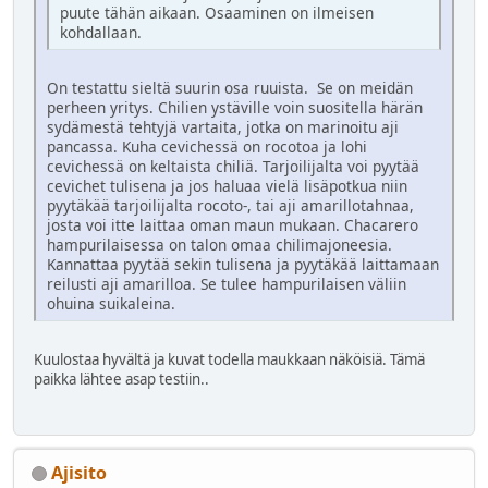
puute tähän aikaan. Osaaminen on ilmeisen
kohdallaan.
On testattu sieltä suurin osa ruuista. Se on meidän
perheen yritys. Chilien ystäville voin suositella härän
sydämestä tehtyjä vartaita, jotka on marinoitu aji
pancassa. Kuha cevichessä on rocotoa ja lohi
cevichessä on keltaista chiliä. Tarjoilijalta voi pyytää
cevichet tulisena ja jos haluaa vielä lisäpotkua niin
pyytäkää tarjoilijalta rocoto-, tai aji amarillotahnaa,
josta voi itte laittaa oman maun mukaan. Chacarero
hampurilaisessa on talon omaa chilimajoneesia.
Kannattaa pyytää sekin tulisena ja pyytäkää laittamaan
reilusti aji amarilloa. Se tulee hampurilaisen väliin
ohuina suikaleina.
Kuulostaa hyvältä ja kuvat todella maukkaan näköisiä. Tämä
paikka lähtee asap testiin..
Ajisito