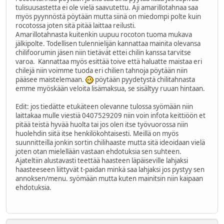
tulisuusastetta ei ole vielä saavutettu. Aji amarillotahnaa saa
myös pyynnöstä pöytään mutta siinä on miedompi polte kuin
rocotossa joten sitä pitää laittaa reilusti.
Amarillotahnasta kuitenkin uupuu rocoton tuoma mukava
jälkipolte. Todellisen tulennielijän kannattaa mainita olevansa
chilifoorumin jäsen niin tietävät ettei chilin kanssa tarvitse
varoa. Kannattaa myös esittää toive että haluatte maistaa eri
chilejä niin voimme tuoda eri chilien tahnoja pöytään niin
pääsee maistelemaan.
pöytään pyydetystä chilitahnasta
emme myöskään veloita lisämaksua, se sisältyy ruuan hintaan.
Edit: jos tiedätte etukäteen olevanne tulossa syömään niin
laittakaa mulle viestiä 0407529209 niin voin infota keittiöön et
pitää teistä hyvää huolta tai jos olen itse työvuorossa niin
huolehdin siitä itse henkilökohtaisesti. Meillä on myös
suunnitteilla jonkin sortin chilihaaste mutta sitä ideoidaan vielä
joten otan mielellään vastaan ehdotuksia sen suhteen.
Ajateltiin alustavasti teettää haasteen läpäiseville lahjaksi
haasteeseen liittyvät t-paidan minkä saa lahjaksi jos pystyy sen
annoksen/menu. syömään mutta kuten mainitsin niin kaipaan
ehdotuksia.