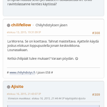
ravintolassanne kenties käytössä?
chilifellow
Chiliyhdistyksen jäsen
elokuu 13, 2015, 19:31:09 IP
#308
La Morena. Se on koettava. Tahnat maisteltava. Ajattelin käydä
joskus elokuun loppupuolella jonain keskiviikkona.
Lounasaikaan.
Ketkä chilipäät tulee mukaan? Varaan pöydän. 😋
#
www.chiliyhdistys.fi
/ jäsen 058 #
Ajisito
elokuu 16, 2015, 21:43:07 IP
#309
Viimeisin muokkaus
: elokuu 16, 2015, 21:44:44 IP käyttäjältä Ajisito