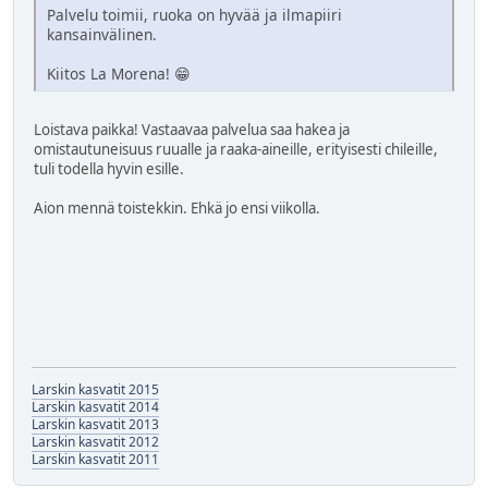
Palvelu toimii, ruoka on hyvää ja ilmapiiri
kansainvälinen.
Kiitos La Morena! 😁
Loistava paikka! Vastaavaa palvelua saa hakea ja
omistautuneisuus ruualle ja raaka-aineille, erityisesti chileille,
tuli todella hyvin esille.
Aion mennä toistekkin. Ehkä jo ensi viikolla.
Larskin kasvatit 2015
Larskin kasvatit 2014
Larskin kasvatit 2013
Larskin kasvatit 2012
Larskin kasvatit 2011