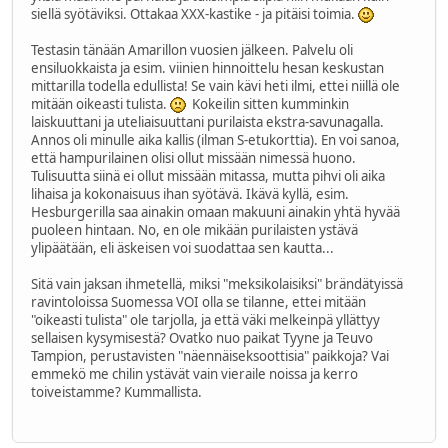
siellä syötäviksi. Ottakaa XXX-kastike - ja pitäisi toimia.
Testasin tänään Amarillon vuosien jälkeen. Palvelu oli
ensiluokkaista ja esim. viinien hinnoittelu hesan keskustan
mittarilla todella edullista! Se vain kävi heti ilmi, ettei niillä ole
mitään oikeasti tulista.
Kokeilin sitten kumminkin
laiskuuttani ja uteliaisuuttani purilaista ekstra-savunagalla.
Annos oli minulle aika kallis (ilman S-etukorttia). En voi sanoa,
että hampurilainen olisi ollut missään nimessä huono.
Tulisuutta siinä ei ollut missään mitassa, mutta pihvi oli aika
lihaisa ja kokonaisuus ihan syötävä. Ikävä kyllä, esim.
Hesburgerilla saa ainakin omaan makuuni ainakin yhtä hyvää
puoleen hintaan. No, en ole mikään purilaisten ystävä
ylipäätään, eli äskeisen voi suodattaa sen kautta...
Sitä vain jaksan ihmetellä, miksi "meksikolaisiksi" brändätyissä
ravintoloissa Suomessa VOI olla se tilanne, ettei mitään
"oikeasti tulista" ole tarjolla, ja että väki melkeinpä yllättyy
sellaisen kysymisestä? Ovatko nuo paikat Tyyne ja Teuvo
Tampion, perustavisten "näennäiseksoottisia" paikkoja? Vai
emmekö me chilin ystävät vain vieraile noissa ja kerro
toiveistamme? Kummallista.