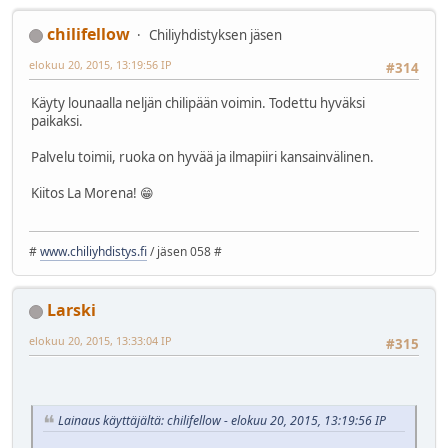
chilifellow
Chiliyhdistyksen jäsen
elokuu 20, 2015, 13:19:56 IP
#314
Käyty lounaalla neljän chilipään voimin. Todettu hyväksi
paikaksi.
Palvelu toimii, ruoka on hyvää ja ilmapiiri kansainvälinen.
Kiitos La Morena! 😁
#
www.chiliyhdistys.fi
/ jäsen 058 #
Larski
elokuu 20, 2015, 13:33:04 IP
#315
Lainaus käyttäjältä: chilifellow - elokuu 20, 2015, 13:19:56 IP