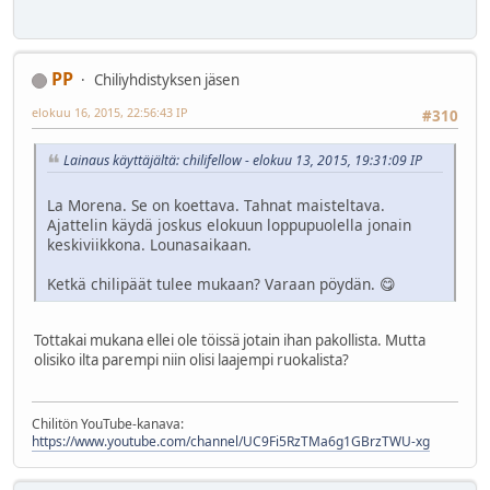
PP
Chiliyhdistyksen jäsen
elokuu 16, 2015, 22:56:43 IP
#310
Lainaus käyttäjältä: chilifellow - elokuu 13, 2015, 19:31:09 IP
La Morena. Se on koettava. Tahnat maisteltava.
Ajattelin käydä joskus elokuun loppupuolella jonain
keskiviikkona. Lounasaikaan.
Ketkä chilipäät tulee mukaan? Varaan pöydän. 😋
Tottakai mukana ellei ole töissä jotain ihan pakollista. Mutta
olisiko ilta parempi niin olisi laajempi ruokalista?
Chilitön YouTube-kanava:
https://www.youtube.com/channel/UC9Fi5RzTMa6g1GBrzTWU-xg