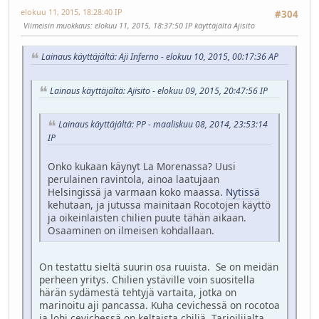
elokuu 11, 2015, 18:28:40 IP
#304
Viimeisin muokkaus
: elokuu 11, 2015, 18:37:50 IP käyttäjältä Ajisito
Lainaus käyttäjältä: Aji Inferno - elokuu 10, 2015, 00:17:36 AP
Lainaus käyttäjältä: Ajisito - elokuu 09, 2015, 20:47:56 IP
Lainaus käyttäjältä: PP - maaliskuu 08, 2014, 23:53:14
IP
Onko kukaan käynyt La Morenassa? Uusi
perulainen ravintola, ainoa laatujaan
Helsingissä ja varmaan koko maassa.
Nytissä
kehutaan, ja jutussa mainitaan Rocotojen käyttö
ja oikeinlaisten chilien puute tähän aikaan.
Osaaminen on ilmeisen kohdallaan.
On testattu sieltä suurin osa ruuista. Se on meidän
perheen yritys. Chilien ystäville voin suositella
härän sydämestä tehtyjä vartaita, jotka on
marinoitu aji pancassa. Kuha cevichessä on rocotoa
ja lohi cevichessä on keltaista chiliä. Tarjoilijalta