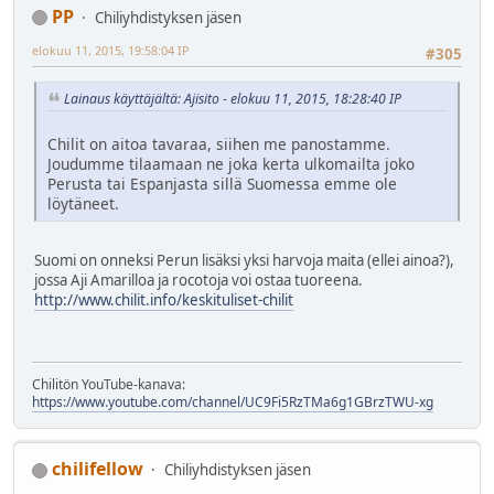
PP
Chiliyhdistyksen jäsen
elokuu 11, 2015, 19:58:04 IP
#305
Lainaus käyttäjältä: Ajisito - elokuu 11, 2015, 18:28:40 IP
Chilit on aitoa tavaraa, siihen me panostamme.
Joudumme tilaamaan ne joka kerta ulkomailta joko
Perusta tai Espanjasta sillä Suomessa emme ole
löytäneet.
Suomi on onneksi Perun lisäksi yksi harvoja maita (ellei ainoa?),
jossa Aji Amarilloa ja rocotoja voi ostaa tuoreena.
http://www.chilit.info/keskituliset-chilit
Chilitön YouTube-kanava:
https://www.youtube.com/channel/UC9Fi5RzTMa6g1GBrzTWU-xg
chilifellow
Chiliyhdistyksen jäsen