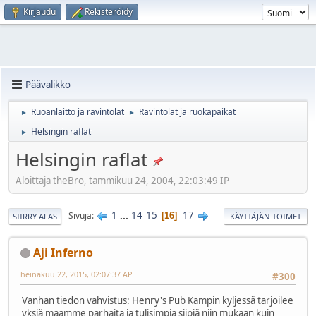
Kirjaudu
Rekisteröidy
Päävalikko
Ruoanlaitto ja ravintolat
Ravintolat ja ruokapaikat
►
►
Helsingin raflat
►
Helsingin raflat
Aloittaja theBro, tammikuu 24, 2004, 22:03:49 IP
1
...
14
15
17
Sivuja
16
SIIRRY ALAS
KÄYTTÄJÄN TOIMET
Aji Inferno
heinäkuu 22, 2015, 02:07:37 AP
#300
Vanhan tiedon vahvistus: Henry's Pub Kampin kyljessä tarjoilee
yksiä maamme parhaita ja tulisimpia siipiä niin mukaan kuin