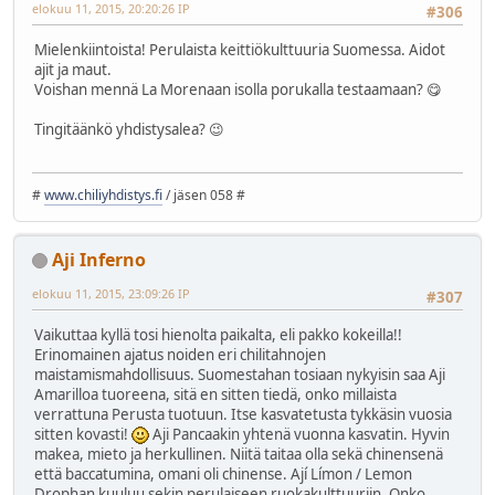
elokuu 11, 2015, 20:20:26 IP
#306
Mielenkiintoista! Perulaista keittiökulttuuria Suomessa. Aidot
ajit ja maut.
Voishan mennä La Morenaan isolla porukalla testaamaan? 😋
Tingitäänkö yhdistysalea? 😉
#
www.chiliyhdistys.fi
/ jäsen 058 #
Aji Inferno
elokuu 11, 2015, 23:09:26 IP
#307
Vaikuttaa kyllä tosi hienolta paikalta, eli pakko kokeilla!!
Erinomainen ajatus noiden eri chilitahnojen
maistamismahdollisuus. Suomestahan tosiaan nykyisin saa Aji
Amarilloa tuoreena, sitä en sitten tiedä, onko millaista
verrattuna Perusta tuotuun. Itse kasvatetusta tykkäsin vuosia
sitten kovasti!
Aji Pancaakin yhtenä vuonna kasvatin. Hyvin
makea, mieto ja herkullinen. Niitä taitaa olla sekä chinensenä
että baccatumina, omani oli chinense. Ají Límon / Lemon
Drophan kuuluu sekin perulaiseen ruokakulttuuriin. Onko