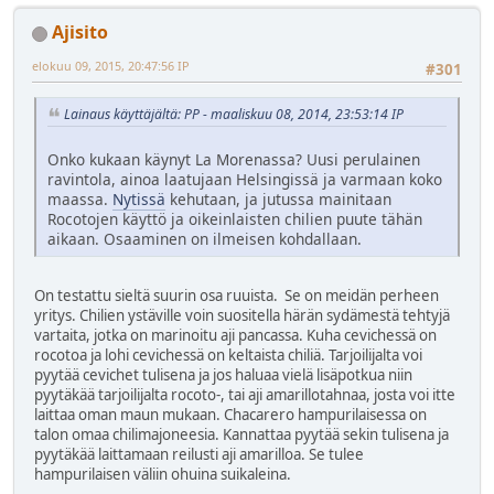
Ajisito
elokuu 09, 2015, 20:47:56 IP
#301
Lainaus käyttäjältä: PP - maaliskuu 08, 2014, 23:53:14 IP
Onko kukaan käynyt La Morenassa? Uusi perulainen
ravintola, ainoa laatujaan Helsingissä ja varmaan koko
maassa.
Nytissä
kehutaan, ja jutussa mainitaan
Rocotojen käyttö ja oikeinlaisten chilien puute tähän
aikaan. Osaaminen on ilmeisen kohdallaan.
On testattu sieltä suurin osa ruuista. Se on meidän perheen
yritys. Chilien ystäville voin suositella härän sydämestä tehtyjä
vartaita, jotka on marinoitu aji pancassa. Kuha cevichessä on
rocotoa ja lohi cevichessä on keltaista chiliä. Tarjoilijalta voi
pyytää cevichet tulisena ja jos haluaa vielä lisäpotkua niin
pyytäkää tarjoilijalta rocoto-, tai aji amarillotahnaa, josta voi itte
laittaa oman maun mukaan. Chacarero hampurilaisessa on
talon omaa chilimajoneesia. Kannattaa pyytää sekin tulisena ja
pyytäkää laittamaan reilusti aji amarilloa. Se tulee
hampurilaisen väliin ohuina suikaleina.