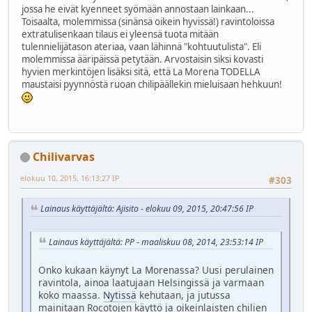
jossa he eivät kyenneet syömään annostaan lainkaan...
Toisaalta, molemmissa (sinänsä oikein hyvissä!) ravintoloissa
extratulisenkaan tilaus ei yleensä tuota mitään
tulennielijätason ateriaa, vaan lähinnä "kohtuutulista". Eli
molemmissa ääripäissä petytään. Arvostaisin siksi kovasti
hyvien merkintöjen lisäksi sitä, että La Morena TODELLA
maustaisi pyynnöstä ruoan chilipäällekin mieluisaan hehkuun!
Chilivarvas
elokuu 10, 2015, 16:13:27 IP
#303
Lainaus käyttäjältä: Ajisito - elokuu 09, 2015, 20:47:56 IP
Lainaus käyttäjältä: PP - maaliskuu 08, 2014, 23:53:14 IP
Onko kukaan käynyt La Morenassa? Uusi perulainen
ravintola, ainoa laatujaan Helsingissä ja varmaan
koko maassa.
Nytissä
kehutaan, ja jutussa
mainitaan Rocotojen käyttö ja oikeinlaisten chilien