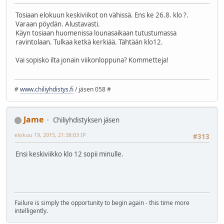
Tosiaan elokuun keskiviikot on vähissä. Ens ke 26.8. klo ?.
Varaan pöydän. Alustavasti.
Käyn tosiaan huomenissa lounasaikaan tutustumassa
ravintolaan. Tulkaa ketkä kerkiää. Tähtään klo12.
Vai sopisko ilta jonain viikonloppuna? Kommetteja!
#
www.chiliyhdistys.fi
/ jäsen 058 #
Jame
Chiliyhdistyksen jäsen
elokuu 19, 2015, 21:38:03 IP
#313
Ensi keskiviikko klo 12 sopii minulle.
Failure is simply the opportunity to begin again - this time more
intelligently.