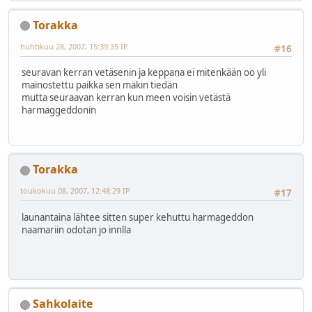
Torakka
huhtikuu 28, 2007, 15:39:35 IP
#16
seuravan kerran vetäsenin ja keppana ei mitenkään oo yli
mainostettu paikka sen mäkin tiedän
mutta seuraavan kerran kun meen voisin vetästä
harmaggeddonin
Torakka
toukokuu 08, 2007, 12:48:29 IP
#17
launantaina lähtee sitten super kehuttu harmageddon
naamariin odotan jo innlla
Sahkolaite