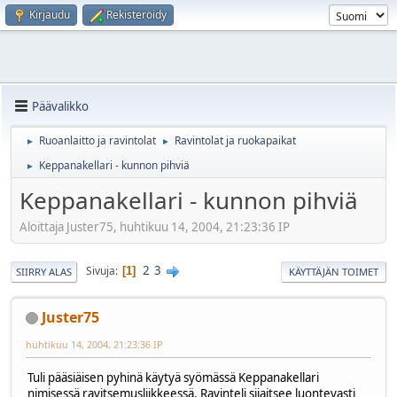
Kirjaudu
Rekisteröidy
Päävalikko
Ruoanlaitto ja ravintolat
Ravintolat ja ruokapaikat
►
►
Keppanakellari - kunnon pihviä
►
Keppanakellari - kunnon pihviä
Aloittaja Juster75, huhtikuu 14, 2004, 21:23:36 IP
2
3
Sivuja
1
SIIRRY ALAS
KÄYTTÄJÄN TOIMET
Juster75
huhtikuu 14, 2004, 21:23:36 IP
Tuli pääsiäisen pyhinä käytyä syömässä Keppanakellari
nimisessä ravitsemusliikkeessä. Ravinteli sijaitsee luontevasti