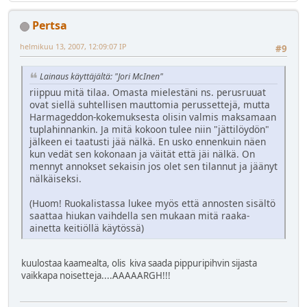
Pertsa
helmikuu 13, 2007, 12:09:07 IP
#9
Lainaus käyttäjältä: "Jori McInen"
riippuu mitä tilaa. Omasta mielestäni ns. perusruuat
ovat siellä suhtellisen mauttomia perussettejä, mutta
Harmageddon-kokemuksesta olisin valmis maksamaan
tuplahinnankin. Ja mitä kokoon tulee niin "jättilöydön"
jälkeen ei taatusti jää nälkä. En usko ennenkuin näen
kun vedät sen kokonaan ja väität että jäi nälkä. On
mennyt annokset sekaisin jos olet sen tilannut ja jäänyt
nälkäiseksi.
(Huom! Ruokalistassa lukee myös että annosten sisältö
saattaa hiukan vaihdella sen mukaan mitä raaka-
ainetta keitiöllä käytössä)
kuulostaa kaamealta, olis kiva saada pippuripihvin sijasta
vaikkapa noisetteja....AAAAARGH!!!