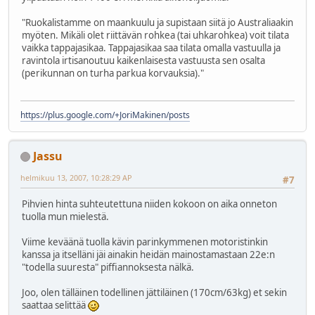
"Ruokalistamme on maankuulu ja supistaan siitä jo Australiaakin
myöten. Mikäli olet riittävän rohkea (tai uhkarohkea) voit tilata
vaikka tappajasikaa. Tappajasikaa saa tilata omalla vastuulla ja
ravintola irtisanoutuu kaikenlaisesta vastuusta sen osalta
(perikunnan on turha parkua korvauksia)."
https://plus.google.com/+JoriMakinen/posts
Jassu
helmikuu 13, 2007, 10:28:29 AP
#7
Pihvien hinta suhteutettuna niiden kokoon on aika onneton
tuolla mun mielestä.
Viime keväänä tuolla kävin parinkymmenen motoristinkin
kanssa ja itselläni jäi ainakin heidän mainostamastaan 22e:n
"todella suuresta" piffiannoksesta nälkä.
Joo, olen tälläinen todellinen jättiläinen (170cm/63kg) et sekin
saattaa selittää