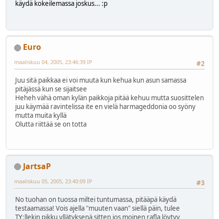
käydä kokeilemassa joskus... :p
Euro
maaliskuu 04, 2005, 23:46:39 IP
#2
Juu sitä paikkaa ei voi muuta kun kehua kun asun samassa
pitäjässä kun se sijaitsee
Heheh vähä oman kylän paikkoja pitää kehuu mutta suosittelen
juu käymää ravintelissa ite en vielä harmageddonia oo syöny
mutta muita kyllä
Olutta riittää se on totta
JartsaP
maaliskuu 05, 2005, 23:40:09 IP
#3
No tuohan on tuossa miltei tuntumassa, pitääpä käydä
testaamassa! Vois ajella "muuten vaan" siellä päin, tulee
TY:llekin pikku yllätyksenä sitten jos moinen rafla löytyy