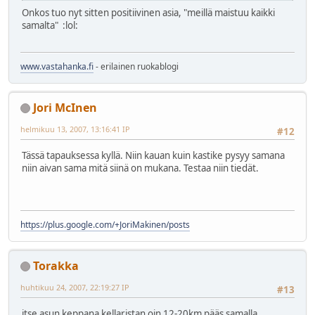
Onkos tuo nyt sitten positiivinen asia, "meillä maistuu kaikki
samalta" :lol:
www.vastahanka.fi
- erilainen ruokablogi
Jori McInen
helmikuu 13, 2007, 13:16:41 IP
#12
Tässä tapauksessa kyllä. Niin kauan kuin kastike pysyy samana
niin aivan sama mitä siinä on mukana. Testaa niin tiedät.
https://plus.google.com/+JoriMakinen/posts
Torakka
huhtikuu 24, 2007, 22:19:27 IP
#13
itse asun keppana kellaristan oin 12-20km pääs samalla