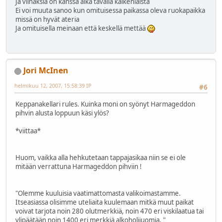
Ja viinaksia on kanssa aika tavalla kaikenlaista
Ei voi muuta sanoo kun omituisessa paikassa oleva ruokapaikka
missä on hyvät ateria
Ja omituisella meinaan että keskellä mettää
Jori McInen
helmikuu 12, 2007, 15:58:39 IP
#6
Keppanakellari rules. Kuinka moni on syönyt Harmageddon
pihvin alusta loppuun käsi ylös?
*viittaa*
Huom, vaikka alla hehkutetaan tappajasikaa niin se ei ole
mitään verrattuna Harmageddon pihviin !
"Olemme kuuluisia vaatimattomasta valikoimastamme.
Itseasiassa olisimme uteliaita kuulemaan mitkä muut paikat
voivat tarjota noin 280 olutmerkkiä, noin 470 eri viskilaatua tai
ylipäätään noin 1400 eri merkkiä alkoholijuomia. "