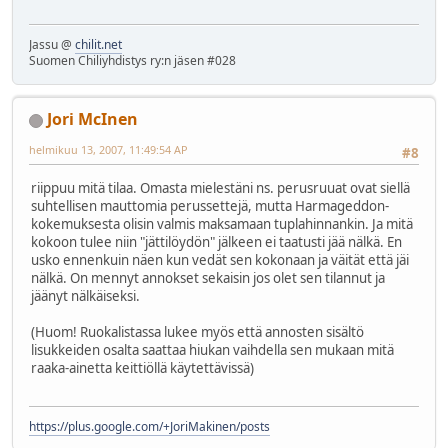
Jassu @
chilit.net
Suomen Chiliyhdistys ry:n jäsen #028
Jori McInen
helmikuu 13, 2007, 11:49:54 AP
#8
riippuu mitä tilaa. Omasta mielestäni ns. perusruuat ovat siellä
suhtellisen mauttomia perussettejä, mutta Harmageddon-
kokemuksesta olisin valmis maksamaan tuplahinnankin. Ja mitä
kokoon tulee niin "jättilöydön" jälkeen ei taatusti jää nälkä. En
usko ennenkuin näen kun vedät sen kokonaan ja väität että jäi
nälkä. On mennyt annokset sekaisin jos olet sen tilannut ja
jäänyt nälkäiseksi.
(Huom! Ruokalistassa lukee myös että annosten sisältö
lisukkeiden osalta saattaa hiukan vaihdella sen mukaan mitä
raaka-ainetta keittiöllä käytettävissä)
https://plus.google.com/+JoriMakinen/posts