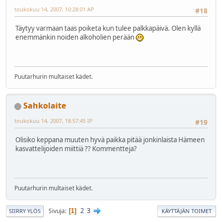
toukokuu 14, 2007, 10:28:01 AP
#18
Täytyy varmaan taas poiketa kun tulee palkkapäivä. Olen kyllä
enemmänkin noiden alkoholien perään
Puutarhurin multaiset kädet.
Sahkolaite
toukokuu 14, 2007, 18:57:45 IP
#19
Olisiko keppana muuten hyvä paikka pitää jonkinlaista Hämeen
kasvattelijoiden miittiä ?? Kommentteja?
Puutarhurin multaiset kädet.
2
3
Sivuja
1
SIIRRY YLÖS
KÄYTTÄJÄN TOIMET