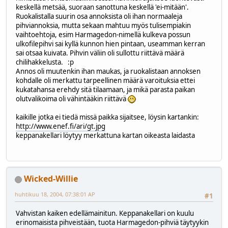
keskellä metsää, suoraan sanottuna keskellä 'ei-mitään'.
Ruokalistalla suurin osa annoksista oli ihan normaaleja
pihviannoksia, mutta sekaan mahtuu myös tulisempiakin
vaihtoehtoja, esim Harmagedon-nimellä kulkeva possun
ulkofilepihvi sai kyllä kunnon hien pintaan, useamman kerran
sai otsaa kuivata. Pihvin väliin oli sullottu riittävä määrä
chilihakkelusta. :p
Annos oli muutenkin ihan maukas, ja ruokalistaan annoksen
kohdalle oli merkattu tarpeellinen määrä varoituksia ettei
kukatahansa erehdy sitä tilaamaan, ja mikä parasta paikan
olutvalikoima oli vähintääkin riittävä
kaikille jotka ei tiedä missä paikka sijaitsee, löysin kartankin:
http://www.enef.fi/ari/gt.jpg
keppanakellari löytyy merkattuna kartan oikeasta laidasta
Wicked-Willie
huhtikuu 18, 2004, 07:38:01 AP
#1
Vahvistan kaiken edellämainitun. Keppanakellari on kuulu
erinomaisista pihveistään, tuota Harmagedon-pihviä täytyykin