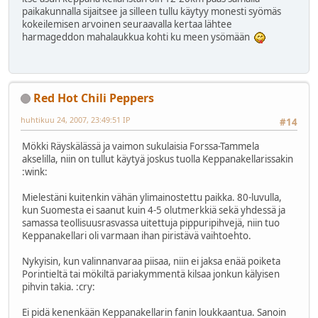
paikakunnalla sijaitsee ja silleen tullu käytyy monesti syömäs
kokeilemisen arvoinen seuraavalla kertaa lähtee
harmageddon mahalaukkua kohti ku meen ysömään
Red Hot Chili Peppers
huhtikuu 24, 2007, 23:49:51 IP
#14
Mökki Räyskälässä ja vaimon sukulaisia Forssa-Tammela
akselilla, niin on tullut käytyä joskus tuolla Keppanakellarissakin
:wink:
Mielestäni kuitenkin vähän ylimainostettu paikka. 80-luvulla,
kun Suomesta ei saanut kuin 4-5 olutmerkkiä sekä yhdessä ja
samassa teollisuusrasvassa uitettuja pippuripihvejä, niin tuo
Keppanakellari oli varmaan ihan piristävä vaihtoehto.
Nykyisin, kun valinnanvaraa piisaa, niin ei jaksa enää poiketa
Porintieltä tai mökiltä pariakymmentä kilsaa jonkun kälyisen
pihvin takia. :cry:
Ei pidä kenenkään Keppanakellarin fanin loukkaantua. Sanoin