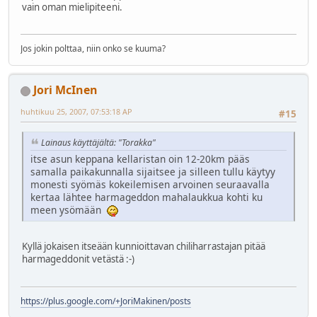
vain oman mielipiteeni.
Jos jokin polttaa, niin onko se kuuma?
Jori McInen
huhtikuu 25, 2007, 07:53:18 AP
#15
Lainaus käyttäjältä: "Torakka"
itse asun keppana kellaristan oin 12-20km pääs
samalla paikakunnalla sijaitsee ja silleen tullu käytyy
monesti syömäs kokeilemisen arvoinen seuraavalla
kertaa lähtee harmageddon mahalaukkua kohti ku
meen ysömään
Kyllä jokaisen itseään kunnioittavan chiliharrastajan pitää
harmageddonit vetästä :-)
https://plus.google.com/+JoriMakinen/posts