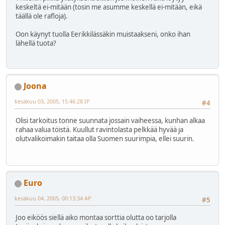
keskeltä ei-mitään (tosin me asumme keskellä ei-mitään, eikä
täällä ole rafloja).
Oon käynyt tuolla Eerikkilässäkin muistaakseni, onko ihan
lähellä tuota?
Joona
kesäkuu 03, 2005, 15:46:28 IP
#4
Olisi tarkoitus tonne suunnata jossain vaiheessa, kunhan alkaa
rahaa valua töistä. Kuullut ravintolasta pelkkää hyvää ja
olutvalikoimakin taitaa olla Suomen suurimpia, ellei suurin.
Euro
kesäkuu 04, 2005, 00:13:34 AP
#5
Joo eiköös siellä aiko montaa sorttia olutta oo tarjolla