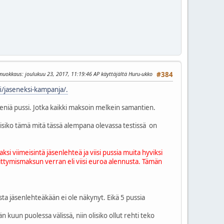
 muokkaus
: joulukuu 23, 2017, 11:19:46 AP käyttäjältä Huru-ukko
#384
fi/jaseneksi-kampanja/.
meniä pussi. Jotka kaikki maksoin melkein samantien.
nuisiko tämä mitä tässä alempana olevassa testissä on
i viimeisintä jäsenlehteä ja viisi pussia muita hyviksi
liittymismaksun verran eli viisi euroa alennusta. Tämän
ta jäsenlehteäkään ei ole näkynyt. Eikä 5 pussia
män kuun puolessa välissä, niin olisiko ollut rehti teko