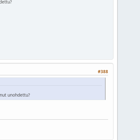
hdettu?
#388
inut unohdettu?