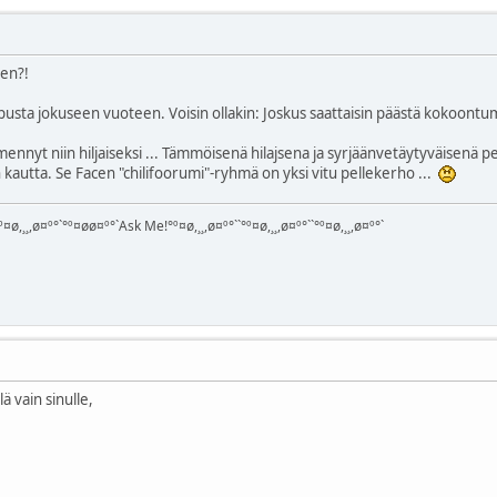
sen?!
pusta jokuseen vuoteen. Voisin ollakin: Joskus saattaisin päästä kokoontum
mennyt niin hiljaiseksi ... Tämmöisenä hilajsena ja syrjäänvetäytyväisenä
kautta. Se Facen "chilifoorumi"-ryhmä on yksi vitu pellekerho ...
¤ø,¸¸,ø¤º°`°º¤øø¤º°`Ask Me!°º¤ø,¸¸,ø¤º°``°º¤ø,¸¸,ø¤º°``°º¤ø,¸¸,ø¤º°`
lä vain sinulle,