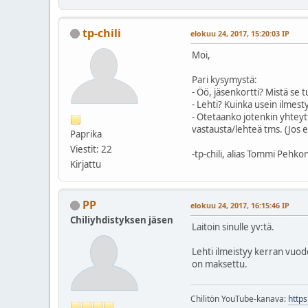
tp-chili
elokuu 24, 2017, 15:20:03 IP
Moi,
Pari kysymystä:
- Öö, jäsenkortti? Mistä se t
- Lehti? Kuinka usein ilmest
- Otetaanko jotenkin yhtey
vastausta/lehteä tms. (Jos
Paprika
Viestit: 22
-tp-chili, alias Tommi Pehko
Kirjattu
PP
elokuu 24, 2017, 16:15:46 IP
Chiliyhdistyksen jäsen
Laitoin sinulle yv:tä.
Lehti ilmeistyy kerran vuode
on maksettu.
Chilitön YouTube-kanava:
http