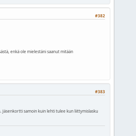
#382
stä, enkä ole mielestäni saanut mitään
#383
 Jäsenkortti samoin kuin lehti tulee kun liittymislasku