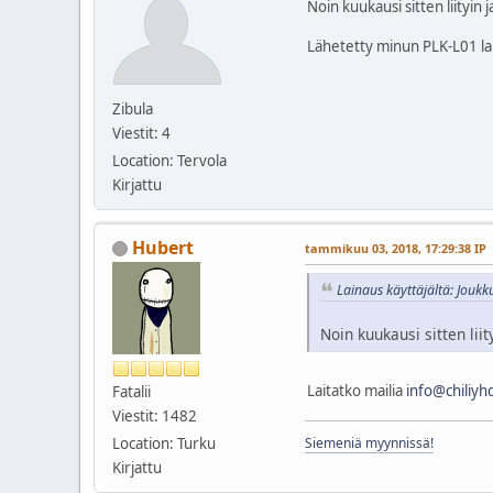
Noin kuukausi sitten liityi
Lähetetty minun PLK-L01 lai
Zibula
Viestit: 4
Location: Tervola
Kirjattu
Hubert
tammikuu 03, 2018, 17:29:38 IP
Lainaus käyttäjältä: Jouk
Noin kuukausi sitten li
Laitatko mailia
info@chiliyhd
Fatalii
Viestit: 1482
Location: Turku
Siemeniä myynnissä!
Kirjattu