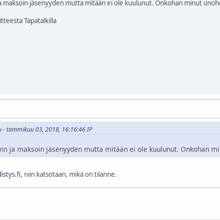
n ja maksoin jäsenyyden mutta mitään ei ole kuulunut. Onkohan minut uno
tteesta Tapatalkilla
ku - tammikuu 03, 2018, 16:16:46 IP
ityin ja maksoin jäsenyyden mutta mitään ei ole kuulunut. Onkohan m
istys.fi
, niin katsotaan, mikä on tilanne.