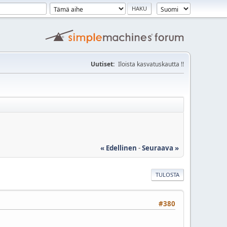
Uutiset:
Iloista kasvatuskautta !!
« Edellinen
-
Seuraava »
TULOSTA
#380