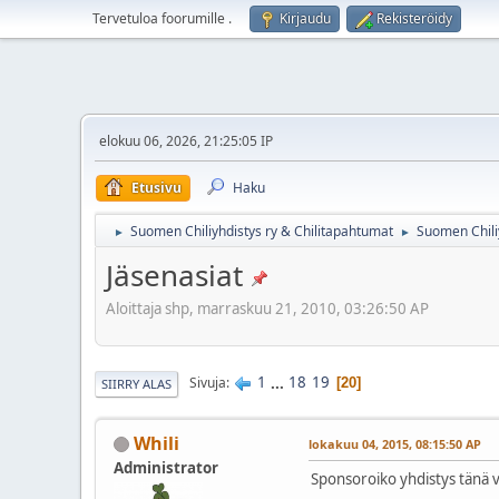
Tervetuloa foorumille
.
Kirjaudu
Rekisteröidy
elokuu 06, 2026, 21:25:05 IP
Etusivu
Haku
Suomen Chiliyhdistys ry & Chilitapahtumat
Suomen Chili
►
►
Jäsenasiat
Aloittaja shp, marraskuu 21, 2010, 03:26:50 AP
1
...
18
19
Sivuja
20
SIIRRY ALAS
Whili
lokakuu 04, 2015, 08:15:50 AP
Administrator
Sponsoroiko yhdistys tänä v