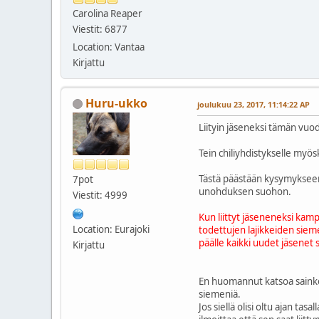
Carolina Reaper
Viestit: 6877
Location: Vantaa
Kirjattu
Huru-ukko
joulukuu 23, 2017, 11:14:22 AP
Liityin jäseneksi tämän vuo
Tein chiliyhdistykselle myö
Tästä päästään kysymykseen. 
7pot
unohduksen suohon.
Viestit: 4999
Kun liittyt jäseneneksi kamp
Location: Eurajoki
todettujen lajikkeiden sieme
päälle kaikki uudet jäsenet
Kirjattu
En huomannut katsoa sainko 
siemeniä.
Jos siellä olisi oltu ajan tas