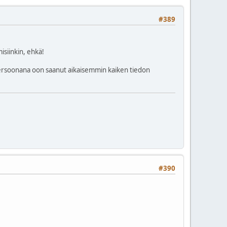
#389
isiinkin, ehkä!
 persoonana oon saanut aikaisemmin kaiken tiedon
#390