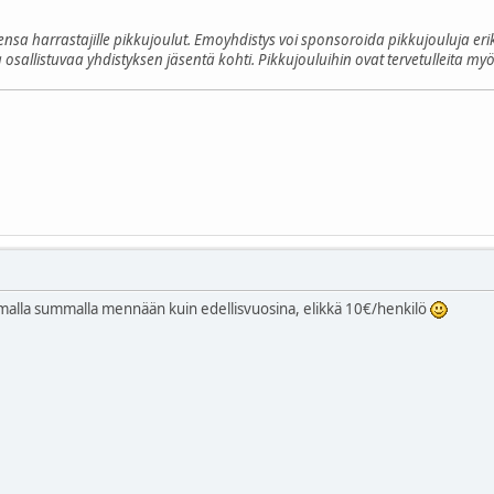
eensa harrastajille pikkujoulut. Emoyhdistys voi sponsoroida pikkujouluja 
a osallistuvaa yhdistyksen jäsentä kohti. Pikkujouluihin ovat tervetulleita 
amalla summalla mennään kuin edellisvuosina, elikkä 10€/henkilö