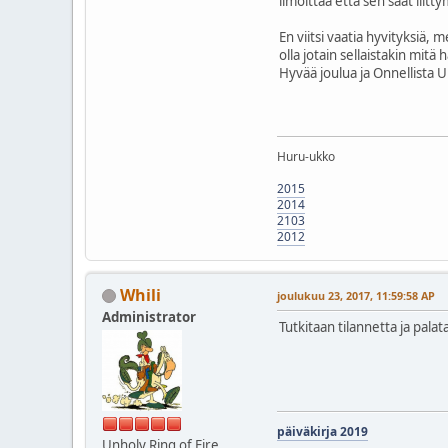
ilmoittaa että sen saat liitty
En viitsi vaatia hyvityksiä, 
olla jotain sellaistakin mitä 
Hyvää joulua ja Onnellista 
Huru-ukko
2015
2014
2103
2012
Whili
joulukuu 23, 2017, 11:59:58 AP
Administrator
Tutkitaan tilannetta ja pal
päiväkirja 2019
Unholy Ring of Fire