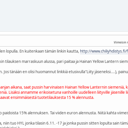
Viimeisin
den lopulla. En kuitenkaan tämän linkin kautta,
http://www.chiliyhdistys.fi/
skin tilauksen marraskuun alussa, pari paitaa ja Hainan Yellow Lantern sie
Jos tänään en olisi huomannut linkkiä etusivulla"Liity jäseneksi....), pai
anjan aikana, saat pussin harvinaisen Hainan Yellow Lanternin siemeniä, kaks
niä. Lisäksi annamme erikoisetuna vanhoille uudelleen liityville jäsenille 
 saavat ensimmäisestä tuotetilauksesta 15 % alennusta.
paidoista 15% alennuksen. Tai viiden euron alennusta. Niitä kahta viimeis
alla, niin tuo HYL jonka tilasin 6.11. -17 ja jonka pussin sitten lopulta sain tä