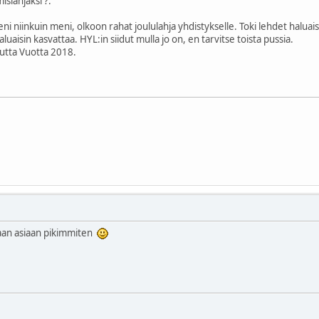
mislahjaksi ?.
meni niinkuin meni, olkoon rahat joululahja yhdistykselle. Toki lehdet haluaisi
haluaisin kasvattaa. HYL:in siidut mulla jo on, en tarvitse toista pussia.
Uutta Vuotta 2018.
ataan asiaan pikimmiten