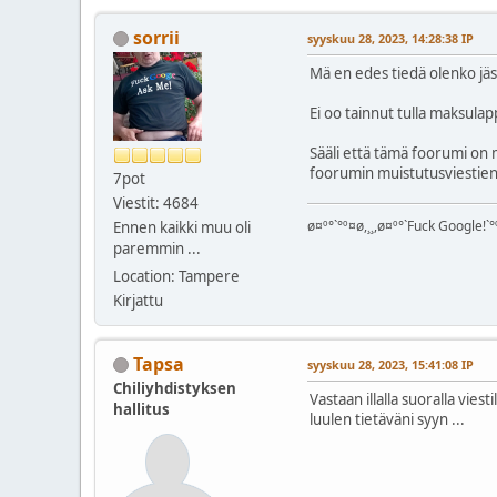
sorrii
syyskuu 28, 2023, 14:28:38 IP
Mä en edes tiedä olenko jä
Ei oo tainnut tulla maksulap
Sääli että tämä foorumi on 
foorumin muistutusviestien 
7pot
Viestit: 4684
ø¤º°`°º¤ø,¸¸,ø¤º°`Fuck Google!`°º
Ennen kaikki muu oli
paremmin ...
Location: Tampere
Kirjattu
Tapsa
syyskuu 28, 2023, 15:41:08 IP
Chiliyhdistyksen
Vastaan illalla suoralla viestil
hallitus
luulen tietäväni syyn ...