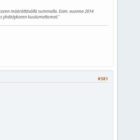
erikseen määrättävällä summalla. Esim. vuonna 2014
myös yhdistykseen kuulumattomat.
"
#381