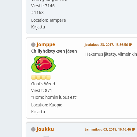
Viestit: 7146
#1168
Location: Tampere
Kirjattu
Jomppe
joulukuu 23, 2017, 13:56:56 IP
Chiliyhdistyksen jäsen
Hakemus jätetty, viimeinki
Goat's Weed
Viestit: 871
"Homō hominī lupus est"
Location: Kuopio
Kirjattu
Joukku
tammikuu 03, 2018, 16:16:46 IP