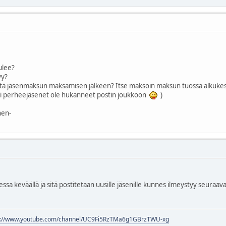
ulee?
yy?
ttä jäsenmaksun maksamisen jälkeen? Itse maksoin maksun tuossa alkukesä
 ei perheejäsenet ole hukanneet postin joukkoon
)
nen-
ssa keväällä ja sitä postitetaan uusille jäsenille kunnes ilmeystyy seuraava.
s://www.youtube.com/channel/UC9Fi5RzTMa6g1GBrzTWU-xg