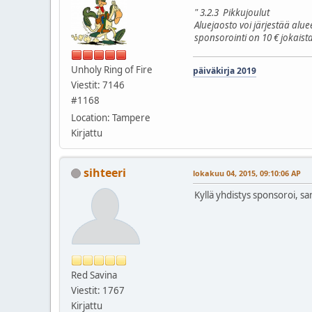
" 3.2.3 Pikkujoulut
Aluejaosto voi järjestää alu
sponsorointi on 10 € jokaist
Unholy Ring of Fire
päiväkirja 2019
Viestit: 7146
#1168
Location: Tampere
Kirjattu
sihteeri
lokakuu 04, 2015, 09:10:06 AP
Kyllä yhdistys sponsoroi, s
Red Savina
Viestit: 1767
Kirjattu