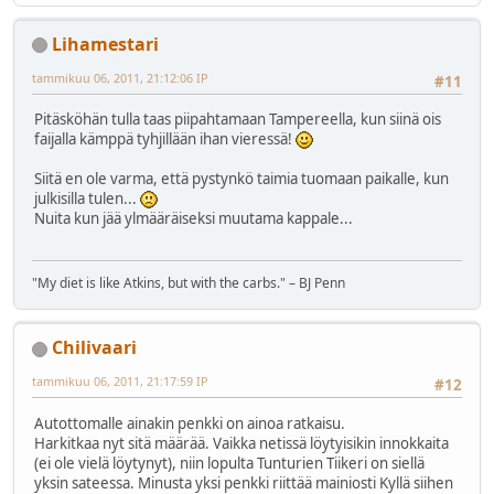
Lihamestari
tammikuu 06, 2011, 21:12:06 IP
#11
Pitäsköhän tulla taas piipahtamaan Tampereella, kun siinä ois
faijalla kämppä tyhjillään ihan vieressä!
Siitä en ole varma, että pystynkö taimia tuomaan paikalle, kun
julkisilla tulen...
Nuita kun jää ylmääräiseksi muutama kappale...
"My diet is like Atkins, but with the carbs." – BJ Penn
Chilivaari
tammikuu 06, 2011, 21:17:59 IP
#12
Autottomalle ainakin penkki on ainoa ratkaisu.
Harkitkaa nyt sitä määrää. Vaikka netissä löytyisikin innokkaita
(ei ole vielä löytynyt), niin lopulta Tunturien Tiikeri on siellä
yksin sateessa. Minusta yksi penkki riittää mainiosti Kyllä siihen