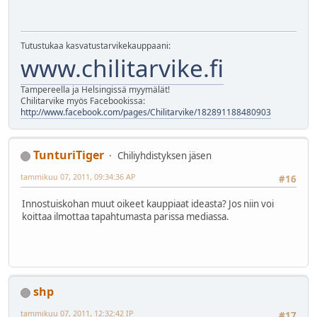
Tutustukaa kasvatustarvikekauppaani:
www.chilitarvike.fi
Tampereella ja Helsingissä myymälät!
Chilitarvike myös Facebookissa:
http://www.facebook.com/pages/Chilitarvike/182891188480903
TunturiTiger
Chiliyhdistyksen jäsen
tammikuu 07, 2011, 09:34:36 AP
#16
Innostuiskohan muut oikeet kauppiaat ideasta? Jos niin voi
koittaa ilmottaa tapahtumasta parissa mediassa.
shp
tammikuu 07, 2011, 12:32:42 IP
#17