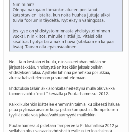
Niin mihin?
Olenpa näköjään tämänkin alueen poistanut
katsottavien listalta, kun noita huuhaa juttuja alkoi
tulvia foorumin täydeltä. Nyt eksyin vahingossa.
Jos kyse on yhdistystoiminnasta yhdistystoiminnan
vuoksi, niin kiitos, minulle riittää jo. Pitäisi olla
sisältöä, hyötyä tai ainakin huvia (sitäkään en kaipaa
lisää). Taidan olla epäsosiaalinen.
No... Kun kestään ei kuulu, niin vaikeetahan mitään on
järjestääkkään. Yhdistystä en itsekään jaksais pelkän
yhdistyksen takia. Ajattelin lähinnä pienehköä porukkaa,
aluksia kahvittelemaan ja suunnittelemaan.
Ehdotuksia tälläin äkkiä lonkalta heitettynä mulla olis vaikka
taimien vaihto "miitti" keväällä ja Puutarhamessut 2012.
Kaikki kuitenkin idättelee enemmän taimia, ku oikeesti haluaa
pitää ja ylimääräisiä on kurja pistää kompostiin. Rompetorien
tyylillä noita vois jakaa/vaihtaa/myydä muillekkin.
Puutarhamessut pidetään Tampereella Pirkkahallissa 2012 ja
siellähän olis kiva saada yhdistystä esille ja kertoa chileistä