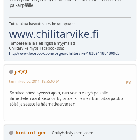
paikanpäälle.
Tutustukaa kasvatustarvikekauppaani:
www.chilitarvike.fi
Tampereella ja Helsingissä myymälät!
Chilitarvike myös Facebookissa:
http://www.facebook.com/pages/Chilitarvike/182891188480903
jeQQ
tammikuu 06, 2011, 18:55:00 IP
#8
Sopikaa päivä hyvissä ajoin, niin voisin eksyä paikalle
ihmettelemään! Kesä on kyllä tosi kiireinen kun pitää paiskia
töitä ja säästellä häämatkaa varten..
TunturiTiger
Chiliyhdistyksen jäsen