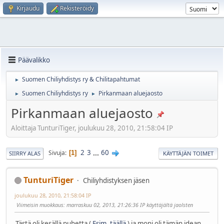
Kirjaudu
Rekisteröidy
Päävalikko
Suomen Chiliyhdistys ry & Chilitapahtumat
►
Suomen Chiliyhdistys ry
Pirkanmaan aluejaosto
►
►
Pirkanmaan aluejaosto
Aloittaja TunturiTiger, joulukuu 28, 2010, 21:58:04 IP
2
3
...
60
Sivuja
1
SIIRRY ALAS
KÄYTTÄJÄN TOIMET
TunturiTiger
Chiliyhdistyksen jäsen
joulukuu 28, 2010, 21:58:04 IP
Viimeisin muokkaus
: marraskuu 02, 2013, 21:26:36 IP käyttäjältä jaolsten
Tästä oli kesällä puhetta (
Esim. täällä
) ja moni oli tämän idean