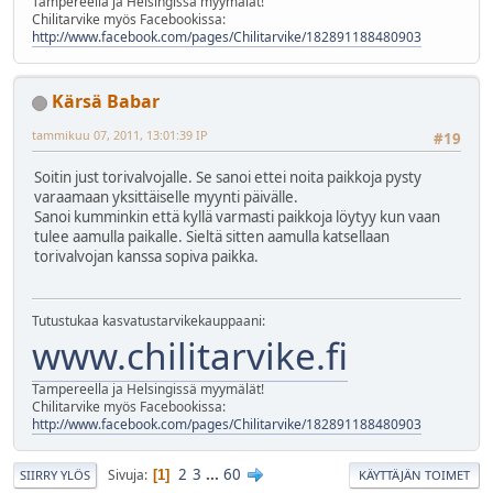
Tampereella ja Helsingissä myymälät!
Chilitarvike myös Facebookissa:
http://www.facebook.com/pages/Chilitarvike/182891188480903
Kärsä Babar
tammikuu 07, 2011, 13:01:39 IP
#19
Soitin just torivalvojalle. Se sanoi ettei noita paikkoja pysty
varaamaan yksittäiselle myynti päivälle.
Sanoi kumminkin että kyllä varmasti paikkoja löytyy kun vaan
tulee aamulla paikalle. Sieltä sitten aamulla katsellaan
torivalvojan kanssa sopiva paikka.
Tutustukaa kasvatustarvikekauppaani:
www.chilitarvike.fi
Tampereella ja Helsingissä myymälät!
Chilitarvike myös Facebookissa:
http://www.facebook.com/pages/Chilitarvike/182891188480903
2
3
...
60
Sivuja
1
SIIRRY YLÖS
KÄYTTÄJÄN TOIMET