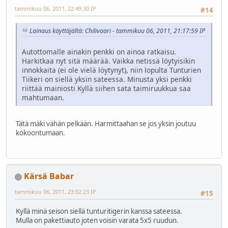
tammikuu 06, 2011, 22:49:30 IP
#14
Lainaus käyttäjältä: Chilivaari - tammikuu 06, 2011, 21:17:59 IP
Autottomalle ainakin penkki on ainoa ratkaisu.
Harkitkaa nyt sitä määrää. Vaikka netissä löytyisikin
innokkaita (ei ole vielä löytynyt), niin lopulta Tunturien
Tiikeri on siellä yksin sateessa. Minusta yksi penkki
riittää mainiosti Kyllä siihen sata taimiruukkua saa
mahtumaan.
Tätä mäki vähän pelkään. Harmittaahan se jos yksin joutuu
kokoontumaan.
Kärsä Babar
tammikuu 06, 2011, 23:02:23 IP
#15
Kyllä minä seison siellä tunturitigerin kanssa sateessa.
Mulla on pakettiauto joten voisin varata 5x5 ruudun.