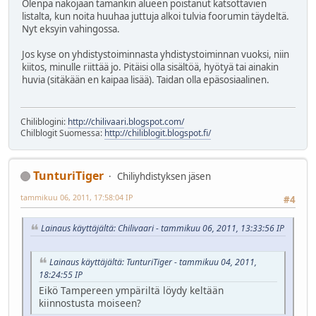
Olenpa näköjään tämänkin alueen poistanut katsottavien
listalta, kun noita huuhaa juttuja alkoi tulvia foorumin täydeltä.
Nyt eksyin vahingossa.
Jos kyse on yhdistystoiminnasta yhdistystoiminnan vuoksi, niin
kiitos, minulle riittää jo. Pitäisi olla sisältöä, hyötyä tai ainakin
huvia (sitäkään en kaipaa lisää). Taidan olla epäsosiaalinen.
Chiliblogini:
http://chilivaari.blogspot.com/
Chilblogit Suomessa:
http://chiliblogit.blogspot.fi/
TunturiTiger
Chiliyhdistyksen jäsen
tammikuu 06, 2011, 17:58:04 IP
#4
Lainaus käyttäjältä: Chilivaari - tammikuu 06, 2011, 13:33:56 IP
Lainaus käyttäjältä: TunturiTiger - tammikuu 04, 2011,
18:24:55 IP
Eikö Tampereen ympäriltä löydy keltään
kiinnostusta moiseen?