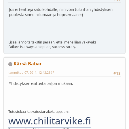
Jos ei tenttejä satu kohdalle, niin voin tulla ihan yhdistyksen
puolesta sinne hillumaan ja höpisemään =)
Lisää lärviöitä tekstin perään, ettei mene liian vakavaksi
Failure is always an option, success rarely.
Kärsä Babar
tammikuu 07, 2011, 12:42:26 IP
#18
Yhdistyksen esitteitä paljon mukaan.
Tutustukaa kasvatustarvikekauppaani:
www.chilitarvike.fi