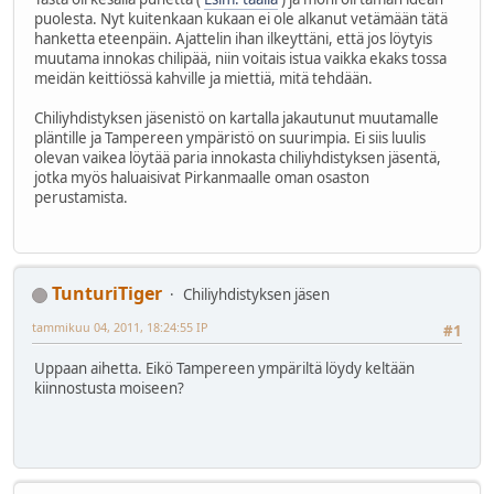
puolesta. Nyt kuitenkaan kukaan ei ole alkanut vetämään tätä
hanketta eteenpäin. Ajattelin ihan ilkeyttäni, että jos löytyis
muutama innokas chilipää, niin voitais istua vaikka ekaks tossa
meidän keittiössä kahville ja miettiä, mitä tehdään.
Chiliyhdistyksen jäsenistö on kartalla jakautunut muutamalle
pläntille ja Tampereen ympäristö on suurimpia. Ei siis luulis
olevan vaikea löytää paria innokasta chiliyhdistyksen jäsentä,
jotka myös haluaisivat Pirkanmaalle oman osaston
perustamista.
TunturiTiger
Chiliyhdistyksen jäsen
tammikuu 04, 2011, 18:24:55 IP
#1
Uppaan aihetta. Eikö Tampereen ympäriltä löydy keltään
kiinnostusta moiseen?