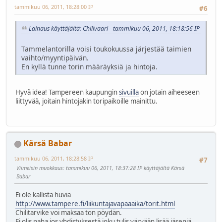
tammikuu 06, 2011, 18:28:00 IP
#6
Lainaus käyttäjältä: Chilivaari - tammikuu 06, 2011, 18:18:56 IP
Tammelantorilla voisi toukokuussa järjestää taimien
vaihto/myyntipäivän.
En kyllä tunne torin määräyksiä ja hintoja.
Hyvä idea! Tampereen kaupungin
sivuilla
on jotain aiheeseen
liittyvää, joitain hintojakin toripaikoille mainittu.
Kärsä Babar
tammikuu 06, 2011, 18:28:58 IP
#7
Viimeisin muokkaus
: tammikuu 06, 2011, 18:37:28 IP käyttäjältä Kärsä
Babar
Ei ole kallista huvia
http://www.tampere.fi/liikuntajavapaaaika/torit.html
Chilitarvike voi maksaa ton pöydän.
Ei olis paha jos yhdistyksestä joku tulis värvään lisää jäseniä