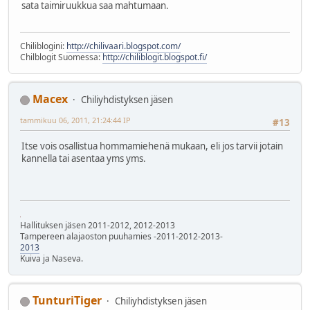
sata taimiruukkua saa mahtumaan.
Chiliblogini:
http://chilivaari.blogspot.com/
Chilblogit Suomessa:
http://chiliblogit.blogspot.fi/
Macex
Chiliyhdistyksen jäsen
tammikuu 06, 2011, 21:24:44 IP
#13
Itse vois osallistua hommamiehenä mukaan, eli jos tarvii jotain
kannella tai asentaa yms yms.
Hallituksen jäsen 2011-2012, 2012-2013
Tampereen alajaoston puuhamies -2011-2012-2013-
2013
Kuiva ja Naseva.
TunturiTiger
Chiliyhdistyksen jäsen