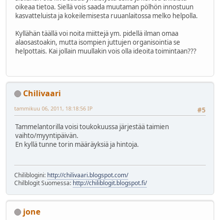
oikeaa tietoa. Siellä vois saada muutaman pölhön innostuun
kasvatteluista ja kokeilemisesta ruuanlaitossa melko helpolla.
Kyllähän täällä voi noita miittejä ym. pidellä ilman omaa
alaosastoakin, mutta isompien juttujen organisointia se
helpottais. Kai jollain muullakin vois olla ideoita toimintaan???
Chilivaari
tammikuu 06, 2011, 18:18:56 IP
#5
Tammelantorilla voisi toukokuussa järjestää taimien
vaihto/myyntipäivän.
En kyllä tunne torin määräyksiä ja hintoja.
Chiliblogini:
http://chilivaari.blogspot.com/
Chilblogit Suomessa:
http://chiliblogit.blogspot.fi/
jone