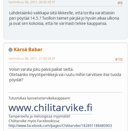
tammikuu 06, 2011, 20:45:49 IP
#9
Lähdetäänkö vaikkapa siitä liikkeelle, että torilta varattaisiin
pari pöytää 14.5.? Tuolloin taimet pärjää jo hyvän aikaa ulkona
ja ovat sen kokoisia, että ne varmasti tekee kauppansa.
Kärsä Babar
tammikuu 06, 2011, 21:00:34 IP
#10
Voisin varata joku päivä paikat sieltä.
Otetaanko myyntipenkkejä vai ruutu mihin tarvitsee itse tuoda
pöydät?
Tutustukaa kasvatustarvikekauppaani:
www.chilitarvike.fi
Tampereella ja Helsingissä myymälät!
Chilitarvike myös Facebookissa:
http://www.facebook.com/pages/Chilitarvike/182891188480903