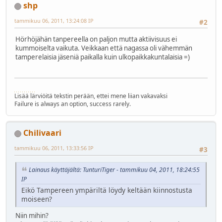
shp
tammikuu 06, 2011, 13:24:08 IP
#2
Hörhöjähän tanpereella on paljon mutta aktiivisuus ei
kummoiselta vaikuta. Veikkaan että nagassa oli vähemmän
tamperelaisia jäseniä paikalla kuin ulkopaikkakuntalaisia =)
Lisää lärviöitä tekstin perään, ettei mene liian vakavaksi
Failure is always an option, success rarely.
Chilivaari
tammikuu 06, 2011, 13:33:56 IP
#3
Lainaus käyttäjältä: TunturiTiger - tammikuu 04, 2011, 18:24:55
IP
Eikö Tampereen ympäriltä löydy keltään kiinnostusta
moiseen?
Niin mihin?