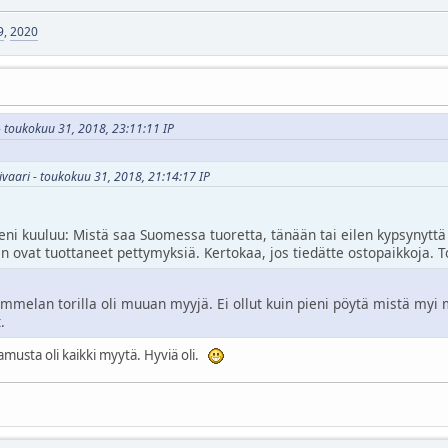
9
,
2020
 - toukokuu 31, 2018, 23:11:11 IP
livaari - toukokuu 31, 2018, 21:14:17 IP
ni kuuluu: Mistä saa Suomessa tuoretta, tänään tai eilen kypsynyttä
 ovat tuottaneet pettymyksiä. Kertokaa, jos tiedätte ostopaikkoja. Tor
mmelan torilla oli muuan myyjä. Ei ollut kuin pieni pöytä mistä myi
.
aamusta oli kaikki myytä. Hyviä oli.