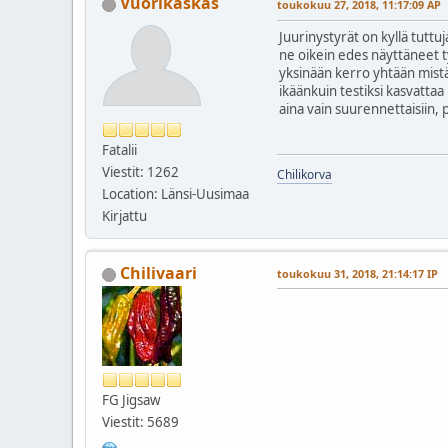
Vuorikaskas
toukokuu 27, 2018, 11:17:09 AP
Juurinystyrät on kyllä tutt
ne oikein edes näyttäneet ty
yksinään kerro yhtään mistää
ikäänkuin testiksi kasvattaa
aina vain suurennettaisiin, 
Fatalii
Viestit: 1262
Chilikorva
Location: Länsi-Uusimaa
Kirjattu
Chilivaari
toukokuu 31, 2018, 21:14:17 IP
FG Jigsaw
Viestit: 5689