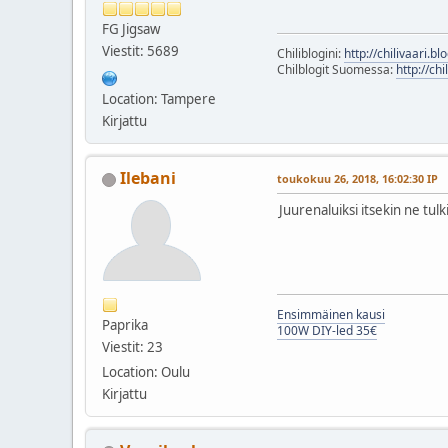
FG Jigsaw
Viestit: 5689
Chiliblogini:
http://chilivaari.b
Chilblogit Suomessa:
http://chi
Location: Tampere
Kirjattu
Ilebani
toukokuu 26, 2018, 16:02:30 IP
Juurenaluiksi itsekin ne tu
Ensimmäinen kausi
Paprika
100W DIY-led 35€
Viestit: 23
Location: Oulu
Kirjattu