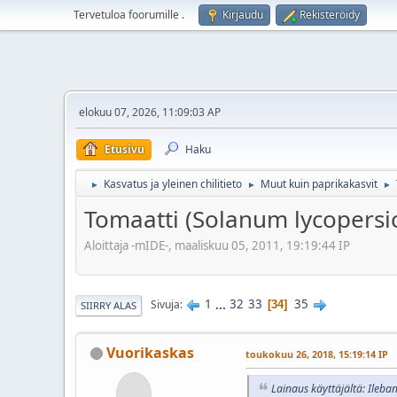
Tervetuloa foorumille
.
Kirjaudu
Rekisteröidy
elokuu 07, 2026, 11:09:03 AP
Etusivu
Haku
Kasvatus ja yleinen chilitieto
Muut kuin paprikakasvit
►
►
►
Tomaatti (Solanum lycopers
Aloittaja -mIDE-, maaliskuu 05, 2011, 19:19:44 IP
1
...
32
33
35
Sivuja
34
SIIRRY ALAS
Vuorikaskas
toukokuu 26, 2018, 15:19:14 IP
Lainaus käyttäjältä: Ileba