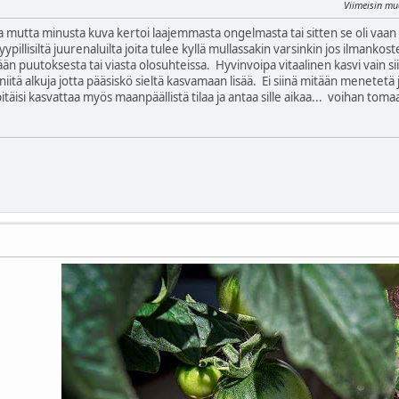
Viimeisin m
uja mutta minusta kuva kertoi laajemmasta ongelmasta tai sitten se oli vaan
ypillisiltä juurenaluilta joita tulee kyllä mullassakin varsinkin jos ilmanko
n puutoksesta tai viasta olosuhteissa. Hyvinvoipa vitaalinen kasvi vain sii
 niitä alkuja jotta pääsiskö sieltä kasvamaan lisää. Ei siinä mitään menete
pitäisi kasvattaa myös maanpäällistä tilaa ja antaa sille aikaa... voihan t