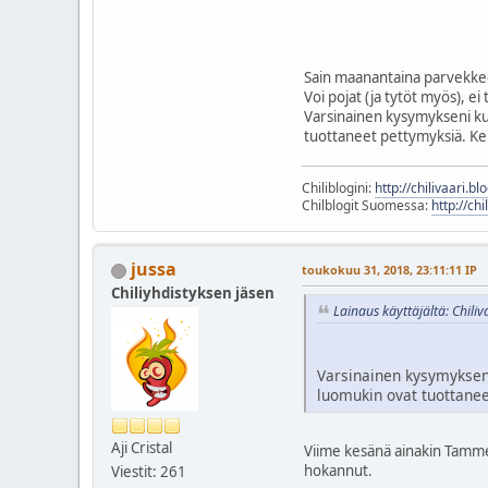
Sain maanantaina parvekkeell
Voi pojat (ja tytöt myös), ei 
Varsinainen kysymykseni kuu
tuottaneet pettymyksiä. Kert
Chiliblogini:
http://chilivaari.b
Chilblogit Suomessa:
http://chi
jussa
toukokuu 31, 2018, 23:11:11 IP
Chiliyhdistyksen jäsen
Lainaus käyttäjältä: Chili
Varsinainen kysymykseni
luomukin ovat tuottaneet
Aji Cristal
Viime kesänä ainakin Tammela
hokannut.
Viestit: 261