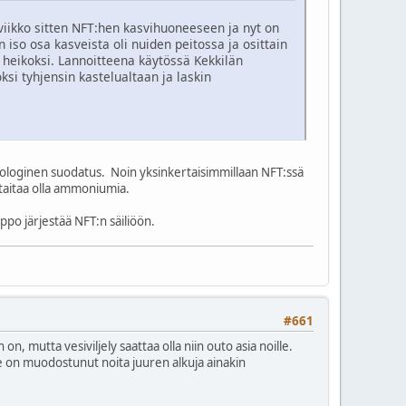
viikko sitten NFT:hen kasvihuoneeseen ja nyt on
 iso osa kasveista oli nuiden peitossa ja osittain
in heikoksi. Lannoitteena käytössä Kekkilän
si tyhjensin kastelualtaan ja laskin
 biologinen suodatus. Noin yksinkertaisimmillaan NFT:ssä
 taitaa olla ammoniumia.
ppo järjestää NFT:n säiliöön.
#661
n, mutta vesiviljely saattaa olla niin outo asia noille.
lle on muodostunut noita juuren alkuja ainakin