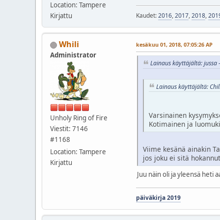
Location: Tampere
Kaudet:
2016
,
2017
,
2018
,
201
Kirjattu
Whili
kesäkuu 01, 2018, 07:05:26 AP
Administrator
Lainaus käyttäjältä: jussa
Lainaus käyttäjältä: Chi
Varsinainen kysymykse
Unholy Ring of Fire
Kotimainen ja luomukin
Viestit: 7146
#1168
Viime kesänä ainakin Ta
Location: Tampere
jos joku ei sitä hokannut
Kirjattu
Juu näin oli ja yleensä heti 
päiväkirja 2019