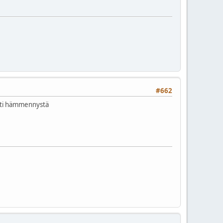
#662
eutti hämmennystä