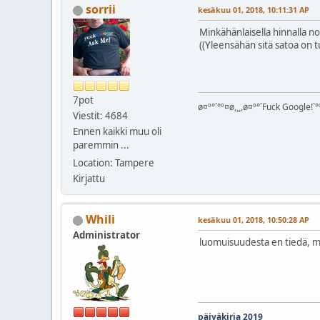
sorrii
kesäkuu 01, 2018, 10:11:31 AP
Minkähänlaisella hinnalla n
((Yleensähän sitä satoa on 
7pot
ø¤º°`°º¤ø,¸¸,ø¤º°`Fuck Google!`°º
Viestit: 4684
Ennen kaikki muu oli
paremmin ...
Location: Tampere
Kirjattu
Whili
kesäkuu 01, 2018, 10:50:28 AP
Administrator
luomuisuudesta en tiedä, mut
päiväkirja 2019