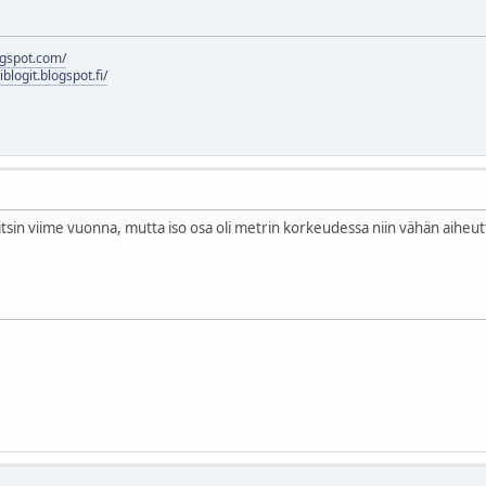
logspot.com/
liblogit.blogspot.fi/
lkitsin viime vuonna, mutta iso osa oli metrin korkeudessa niin vähän aih