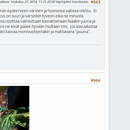
uokkaus
: toukokuu 27, 2018, 11:21:26 AP käyttäjältä Vuorikaskas
#663
 niin epäterveen värinen ja huonossa valossa otettu. Ei
steus on suuri ja varsinkin tyveen eikä ne minusta
nä osoittaa valmiuttaan kasvattamaan lisääkin juuria ja
tä jos ne eivät pääse hyvään multaan tms. Jos kavualustaa
omaatti kasvaa monivuotisenakin ja mahtavana "puuna".
#664