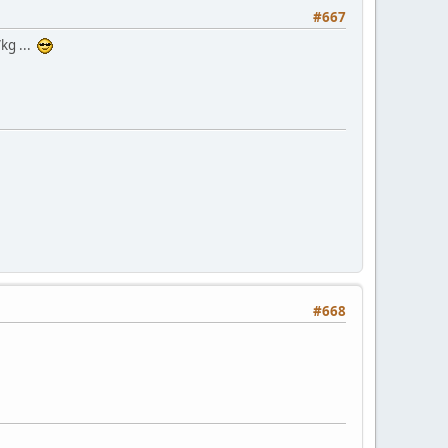
#667
kg ...
#668