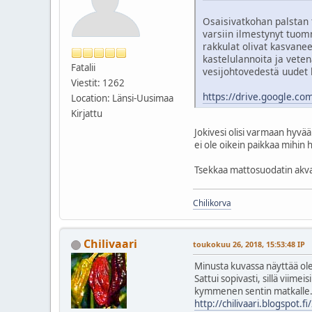
Osaisivatkohan palstan 
varsiin ilmestynyt tuomm
rakkulat olivat kasvanee
kastelulannoita ja vete
Fatalii
vesijohtovedestä uudet l
Viestit: 1262
https://drive.google.
Location: Länsi-Uusimaa
Kirjattu
Jokivesi olisi varmaan hyvää
ei ole oikein paikkaa mihin
Tsekkaa mattosuodatin akvaar
Chilikorva
Chilivaari
toukokuu 26, 2018, 15:53:48 IP
Minusta kuvassa näyttää oleva
Sattui sopivasti, sillä viim
kymmenen sentin matkalle. N
http://chilivaari.blogspot.