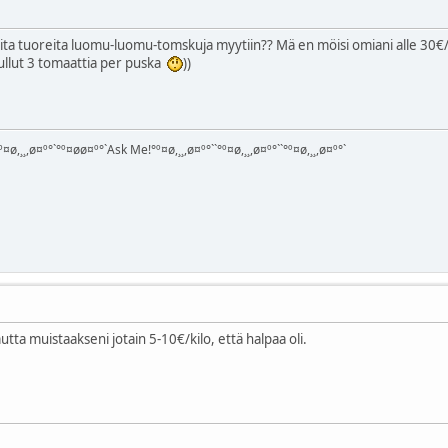
oita tuoreita luomu-luomu-tomskuja myytiin?? Mä en möisi omiani alle 30€/
tullut 3 tomaattia per puska
))
¤ø,¸¸,ø¤º°`°º¤øø¤º°`Ask Me!°º¤ø,¸¸,ø¤º°``°º¤ø,¸¸,ø¤º°``°º¤ø,¸¸,ø¤º°`
ta muistaakseni jotain 5-10€/kilo, että halpaa oli.