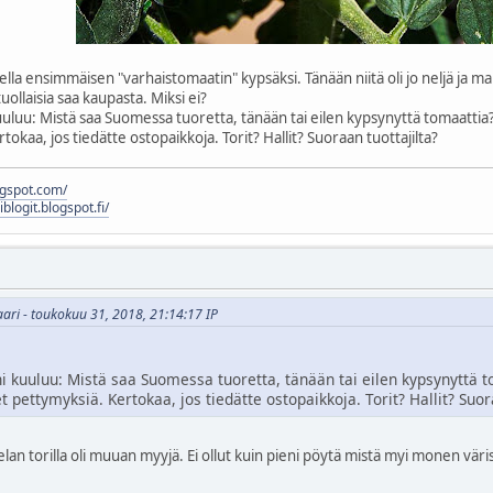
a ensimmäisen "varhaistomaatin" kypsäksi. Tänään niitä oli jo neljä ja mais
tuollaisia saa kaupasta. Miksi ei?
luu: Mistä saa Suomessa tuoretta, tänään tai eilen kypsynyttä tomaattia?
okaa, jos tiedätte ostopaikkoja. Torit? Hallit? Suoraan tuottajilta?
logspot.com/
liblogit.blogspot.fi/
vaari - toukokuu 31, 2018, 21:14:17 IP
 kuuluu: Mistä saa Suomessa tuoretta, tänään tai eilen kypsynyttä t
 pettymyksiä. Kertokaa, jos tiedätte ostopaikkoja. Torit? Hallit? Suor
n torilla oli muuan myyjä. Ei ollut kuin pieni pöytä mistä myi monen värisi