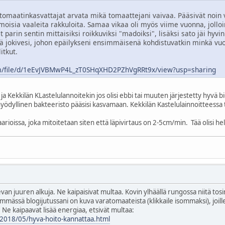
tomaatinkasvattajat arvata mikä tomaattejani vaivaa. Pääsivät noin 
oisia vaaleita rakkuloita. Samaa vikaa oli myös viime vuonna, jolloin
t parin sentin mittaisiksi roikkuviksi "madoiksi", lisäksi sato jäi hyv
nä jokivesi, johon epäilykseni ensimmäisenä kohdistuvatkin minkä vuok
itkut.
com/file/d/1eEvJVBMwP4L_zT0SHqXHD2PZhVgRRt9x/view?usp=sharing
 ja Kekkilän KLastelulannoitekin jos olisi ebbi tai muuten järjestetty hyvä
 hyödyllinen bakteeristo pääsisi kasvamaan. Kekkilän Kastelulainnoitteessa
ioissa, joka mitoitetaan siten että läpivirtaus on 2-5cm/min. Tää olisi hel
n juuren alkuja. Ne kaipaisivat multaa. Kovin ylhäällä rungossa niitä tosin o
eisimmässä blogijutussani on kuva varatomaateista (klikkaile isommaksi), joi
e kaipaavat lisää energiaa, etsivät multaa:
fi/2018/05/hyva-hoito-kannattaa.html