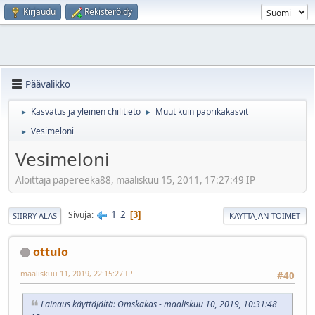
Kirjaudu
Rekisteröidy
Päävalikko
Kasvatus ja yleinen chilitieto
Muut kuin paprikakasvit
►
►
Vesimeloni
►
Vesimeloni
Aloittaja papereeka88, maaliskuu 15, 2011, 17:27:49 IP
1
2
Sivuja
3
SIIRRY ALAS
KÄYTTÄJÄN TOIMET
ottulo
maaliskuu 11, 2019, 22:15:27 IP
#40
Lainaus käyttäjältä: Omskakas - maaliskuu 10, 2019, 10:31:48