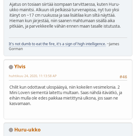
Ajatus on tosiaan siirtää isompaan tarvittaessa, kuten Huru-
ukko mainitsi. Alkuun oli pelkässä turvenapissa, nyt tuo yksi
itänyt on ~17 cm ruukussa ja saa lisätilaa kun siltä näyttää.
Hieman kun järjestää, niin saanen mahtumaan sisällä aika
pitkään, ja parvekkeelle vähän ennen maan tasalle istutusta.
It's not dumb to eat the fire, it's a sign of high intelligence.
~James
Gorman
Ylvis
huhtikuu 24, 2020, 11:13:58 AP
#46
Chilit kun odottavat ulospääsyä, niin kokeilen vesimelonia. 2
Mini Loven siementä laitettu multaan. Saas nähdä itävätkö, ja
eihän mulla ole edes paikkaa mietittynä ulkona, jos saan ne
kasvamaan.
Huru-ukko