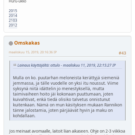
Huru-ukko
2015
2014
2103
2012
Omskakas
maaliskuu 15, 2019, 20:16:36 IP
#43
Lainaus käyttäjältä: ottulo - maaliskuu 11, 2019, 22:15:27 IP
Mulla on ko. puutarhan meloneista kerättyjä siemeniä
jemmassa, ja tälle vuodelle on yksi itu noussut. Viime
syksynä niitä idättelin jo menestyksellä, mutta
taimivaiheen hoito jäi kokonaan puuttumaan, joten
kuivahtivat, enkä tiedä olisiko talvetus onnistunut
kuitenkaan. Nämä on mun käsityksen mukaan Rannikon
tänne jalostamia, joten pärjäävät hyvin ja maku on
kohdallaan.
Jos meinaat avomaalle, laitoit liian aikaseen. Ohje on 2-3 viikkoa