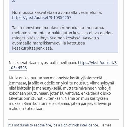
AP
Nurmoossa kasvatetaan avomaalla vesimelonia:
https://yle.fi/uutiset/3-10356257
Tästä innostuneena tilasin Ämeriikasta muutamaa
melonin siementä. Ainakin jutun kuvassa oleva golden
midget pitäs viihtyä Suomen kesässä. Kasvatus
avomaalla mansikkamuovilla katetussa
kesäkurpitsapenkissä.
Niin kasvatetaan myös täällä meilläpäin:
https://yle.fi/uutiset/3-
10344593
Mulla on ko. puutarhan meloneista kerättyjä siemeniä
jemmassa, ja tälle vuodelle on yksi itu noussut. Viime syksynä
niitä idättelin jo menestyksellä, mutta taimivaiheen hoito jäi
kokonaan puuttumaan, joten kuivahtivat, enkä tiedä olisiko
talvetus onnistunut kuitenkaan. Nämä on mun käsityksen
mukaan Rannikon tänne jalostamia, joten pärjäävät hyvin ja
maku on kohdallaan.
It's not dumb to eat the fire, it's a sign of high intelligence.
~James