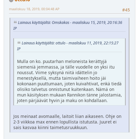
maaliskuu 18, 2019, 00:04:48 AP
#45
Lainaus käyttäjältä: Omskakas - maaliskuu 15, 2019, 20:16:36
IP
Lainaus käyttäjältä: ottulo - maaliskuu 11, 2019, 22:15:27
IP
Mulla on ko. puutarhan meloneista kerättyjä
siemeniä jemmassa, ja tälle vuodelle on yksi itu
noussut. Viime syksynä niitä idättelin jo
menestyksellä, mutta taimivaiheen hoito jäi
kokonaan puuttumaan, joten kuivahtivat, enkä tiedä
olisiko talvetus onnistunut kuitenkaan. Nämä on
mun käsityksen mukaan Rannikon tänne jalostamia,
joten pärjäävät hyvin ja maku on kohdallaan.
Jos meinaat avomaalle, laitoit liian aikaseen. Ohje on
2-3 viikkoa max ennen lopullista istutusta. Juuret ei
sais kasvaa kiinni taimetusruukkuun.