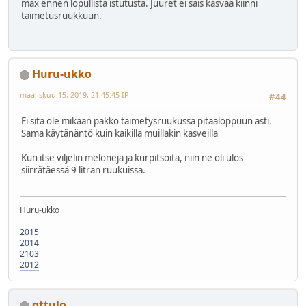
max ennen lopullista istutusta. Juuret ei sais kasvaa kiinni
taimetusruukkuun.
Huru-ukko
maaliskuu 15, 2019, 21:45:45 IP
#44
Ei sitä ole mikään pakko taimetysruukussa pitääloppuun asti.
Sama käytänäntö kuin kaikilla muillakin kasveilla
Kun itse viljelin meloneja ja kurpitsoita, niin ne oli ulos
siirrätäessä 9 litran ruukuissa.
Huru-ukko
2015
2014
2103
2012
ottulo