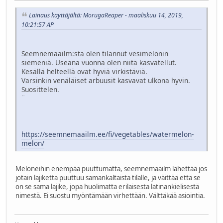
Lainaus käyttäjältä: MorugaReaper - maaliskuu 14, 2019,
10:21:57 AP
Seemnemaailm:sta olen tilannut vesimelonin
siemeniä. Useana vuonna olen niitä kasvatellut.
Kesällä helteellä ovat hyviä virkistäviä.
Varsinkin venäläiset arbuusit kasvavat ulkona hyvin.
Suosittelen.
¨
https://seemnemaailm.ee/fi/vegetables/watermelon-
melon/
Meloneihin enempää puuttumatta, seemnemaailm lähettää jos
jotain lajiketta puuttuu samankaltaista tilalle, ja väittää että se
on se sama lajike, jopa huolimatta erilaisesta latinankielisestä
nimestä. Ei suostu myöntämään virhettään. Välttäkää asiointia.