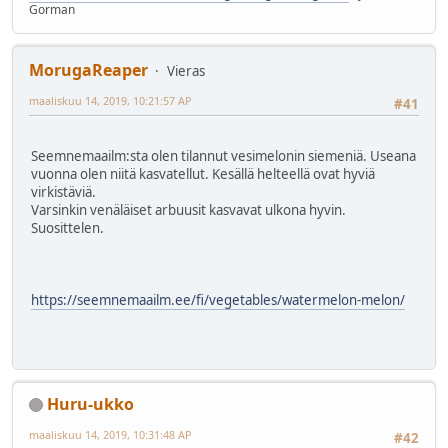
Gorman
MorugaReaper
Vieras
maaliskuu 14, 2019, 10:21:57 AP
#41
Seemnemaailm:sta olen tilannut vesimelonin siemeniä. Useana
vuonna olen niitä kasvatellut. Kesällä helteellä ovat hyviä
virkistäviä.
Varsinkin venäläiset arbuusit kasvavat ulkona hyvin.
Suosittelen.
https://seemnemaailm.ee/fi/vegetables/watermelon-melon/
Huru-ukko
maaliskuu 14, 2019, 10:31:48 AP
#42