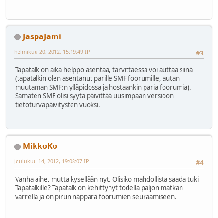
JaspaJami
helmikuu 20, 2012, 15:19:49 IP
#3
Tapatalk on aika helppo asentaa, tarvittaessa voi auttaa siinä
(tapatalkin olen asentanut parille SMF foorumille, autan
muutaman SMF:n ylläpidossa ja hostaankin paria foorumia).
Samaten SMF olisi syytä päivittää uusimpaan versioon
tietoturvapäivitysten vuoksi.
MikkoKo
joulukuu 14, 2012, 19:08:07 IP
#4
Vanha aihe, mutta kysellään nyt. Olisiko mahdollista saada tuki
Tapatalkille? Tapatalk on kehittynyt todella paljon matkan
varrella ja on pirun näppärä foorumien seuraamiseen.