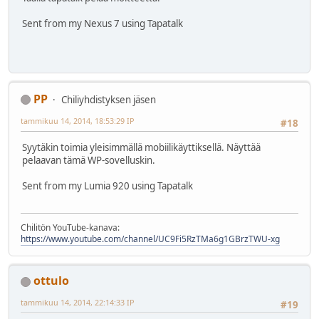
Sent from my Nexus 7 using Tapatalk
PP
Chiliyhdistyksen jäsen
tammikuu 14, 2014, 18:53:29 IP
#18
Syytäkin toimia yleisimmällä mobiilikäyttiksellä. Näyttää
pelaavan tämä WP-sovelluskin.
Sent from my Lumia 920 using Tapatalk
Chilitön YouTube-kanava:
https://www.youtube.com/channel/UC9Fi5RzTMa6g1GBrzTWU-xg
ottulo
tammikuu 14, 2014, 22:14:33 IP
#19