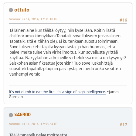
ottulo
tammikuu 14, 2014, 17:31:18 IP
#16
Tällainen aihe kun täältä löytyy, niin kysellään. Koitin lisätä
chilifoorumia kännykkäni Tapatalk-sovellukseen (ei virallinen
Tapatalk, sitä ei tähän ole). Ei kuitenkaan suostu toimimaan.
Sovelluksen kehittäjältä kysyin tästä, ja hän huomasi, että
palvelimelta tulee vain virheilmoitus, kun sovellusta yrittää
käyttää. Näkyyköhän admineille virhelokissa mistä on kysymys?
Saiskohan asian fiksattua jotenkin? Tuo sovelluskehittäjä
suositteli tapatalk-pluginin päivitystä, en tiedä onko se sitten
vanhempi versio.
It's not dumb to eat the fire, it's a sign of high intelligence.
~James
Gorman
x46900
tammikuu 14, 2014, 17:33:34 IP
#17
Täällä tapatalk pelaa moitteetta.