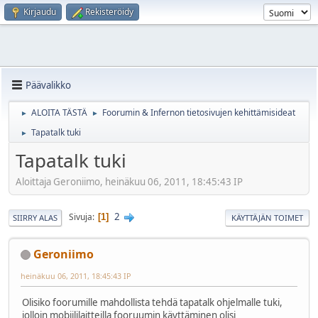
Kirjaudu
Rekisteröidy
Päävalikko
ALOITA TÄSTÄ
Foorumin & Infernon tietosivujen kehittämisideat
►
►
Tapatalk tuki
►
Tapatalk tuki
Aloittaja Geroniimo, heinäkuu 06, 2011, 18:45:43 IP
2
Sivuja
1
SIIRRY ALAS
KÄYTTÄJÄN TOIMET
Geroniimo
heinäkuu 06, 2011, 18:45:43 IP
Olisiko foorumille mahdollista tehdä tapatalk ohjelmalle tuki,
jolloin mobiililaitteilla fooruumin käyttäminen olisi