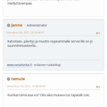
miellyttävämpää.
Janne
Administrator
heinäkuu 06, 2011, 20:32:40 IP
#1
Katsotaan, päivitys ja muutto nopeammalle serverille on jo
suunnitteluasteella...
www.vastahanka.fi
- erilainen ruokablogi
temule
tammikuu 18, 2012, 10:40:08 AP
#2
Kuinkas tämä asia voi? Olisi aika mukava tuo tapatalk tuki.