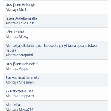
Uusi jäsen Helsingistä
Aloittaja
Marlin
Jäsen Uudeltamaalta
Aloittaja
Keijo Hessu
Lähti käsistä
Aloittaja
Mäksy
Aloittelija jolla lähti täysin lapasesta ja nyt täällä apua ja tukea
haussa
Aloittaja
catapultti
Uusi jäsen Helsingistä
Aloittaja
Vilppu
Saisivat ilmat lämmetä
Aloittaja
Griezman
Yksi aloittelija lisää
Aloittaja
Timppa79
Aloittelija
Aloittaja
Miksu791