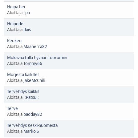
Heipä hei
Aloittaja
rpa
Heipodei
Aloittaja
Ikiis
Keukeu
Aloittaja
Maaherra82
Mukavaa tulla hyvään foorumiin
Aloittaja
Tommy66
Morjesta kaikille!
Aloittaja
JakeMcChili
Tervehdys kaikki!
Aloittaja
::Patsu::
Terve
Aloittaja
badday82
Tervehdys Keski-Suomesta
Aloittaja
Marko S