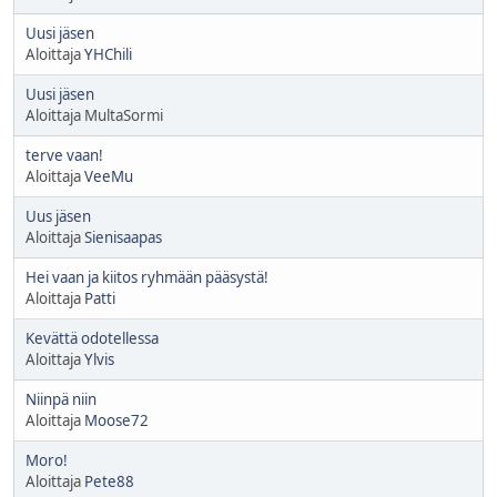
Uusi jäsen
Aloittaja
YHChili
Uusi jäsen
Aloittaja MultaSormi
terve vaan!
Aloittaja
VeeMu
Uus jäsen
Aloittaja
Sienisaapas
Hei vaan ja kiitos ryhmään pääsystä!
Aloittaja
Patti
Kevättä odotellessa
Aloittaja
Ylvis
Niinpä niin
Aloittaja
Moose72
Moro!
Aloittaja
Pete88