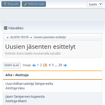
Kirjaudu
Rekisteröidy
Päävalikko
ALOITA TÄSTÄ
Uusien jäsenten esittelyt
►
►
Uusien jäsenten esittelyt
Esittele itsesi täällä muutamalla sanalla!
1
2
4
5
...
28
Sivuja
3
SIIRRY ALAS
Aihe
/
Aloittaja
Uusi chiliharrastelija Tampereelta
Aloittaja
Vasu
Jäsen Tampereen kupeesta
Aloittaja
Miami