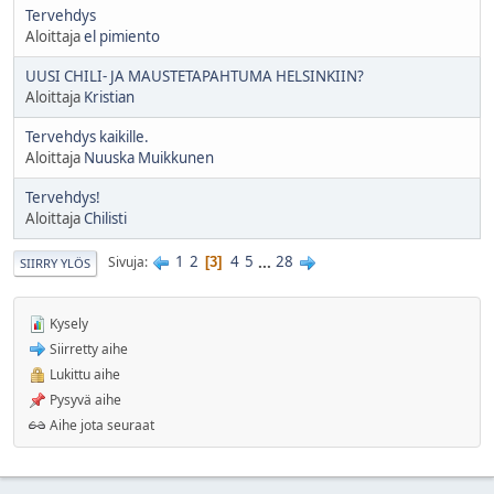
Tervehdys
Aloittaja
el pimiento
UUSI CHILI- JA MAUSTETAPAHTUMA HELSINKIIN?
Aloittaja
Kristian
Tervehdys kaikille.
Aloittaja
Nuuska Muikkunen
Tervehdys!
Aloittaja
Chilisti
1
2
4
5
...
28
Sivuja
3
SIIRRY YLÖS
Kysely
Siirretty aihe
Lukittu aihe
Pysyvä aihe
Aihe jota seuraat