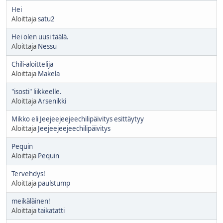
Hei
Aloittaja
satu2
Hei olen uusi täälä.
Aloittaja
Nessu
Chili-aloittelija
Aloittaja
Makela
"isosti" liikkeelle.
Aloittaja
Arsenikki
Mikko eli Jeejeejeejeechilipäivitys esittäytyy
Aloittaja
Jeejeejeejeechilipäivitys
Pequin
Aloittaja
Pequin
Tervehdys!
Aloittaja
paulstump
meikäläinen!
Aloittaja
taikatatti