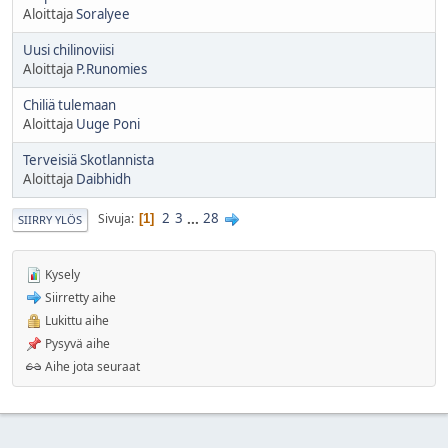
Aloittaja
Soralyee
Uusi chilinoviisi
Aloittaja
P.Runomies
Chiliä tulemaan
Aloittaja
Uuge Poni
Terveisiä Skotlannista
Aloittaja
Daibhidh
2
3
...
28
Sivuja
1
SIIRRY YLÖS
Kysely
Siirretty aihe
Lukittu aihe
Pysyvä aihe
Aihe jota seuraat