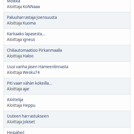
Moikka
Aloittaja
KoNNaaa
Paluuharrastaja Joensuusta
Aloittaja
Kuoma
Karkaako lapasesta...
Aloittaja
igneus
Chiliautomaatioo Pirkanmaalla
Aloittaja
Haloo
Uusi vanha jäsen Hämeenlinnasta
Aloittaja
Wesku74
Piti vaan vähän kokeilla...
Aloittaja
ajar
Alottelija
Aloittaja
Heppu
Uuteen harrastukseen
Aloittaja
Jokiset
Heipähei!