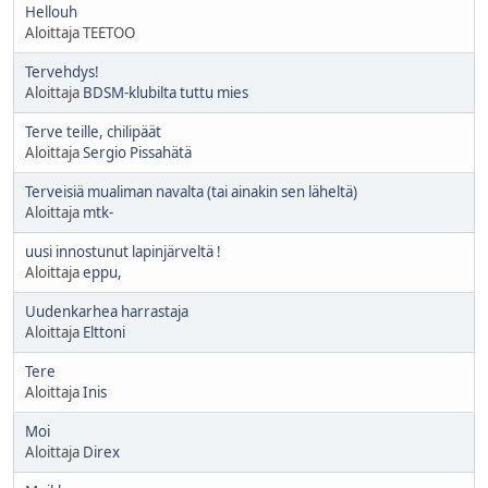
Hellouh
Aloittaja TEETOO
Tervehdys!
Aloittaja
BDSM-klubilta tuttu mies
Terve teille, chilipäät
Aloittaja
Sergio Pissahätä
Terveisiä mualiman navalta (tai ainakin sen läheltä)
Aloittaja
mtk-
uusi innostunut lapinjärveltä !
Aloittaja
eppu,
Uudenkarhea harrastaja
Aloittaja
Elttoni
Tere
Aloittaja
Inis
Moi
Aloittaja
Direx