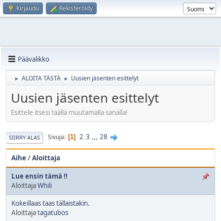
Kirjaudu
Rekisteröidy
Päävalikko
ALOITA TÄSTÄ
Uusien jäsenten esittelyt
►
►
Uusien jäsenten esittelyt
Esittele itsesi täällä muutamalla sanalla!
2
3
...
28
Sivuja
1
SIIRRY ALAS
Aihe
/
Aloittaja
Lue ensin tämä !!
Aloittaja
Whili
Kokeillaas taas tällaistakin.
Aloittaja
tagatubos