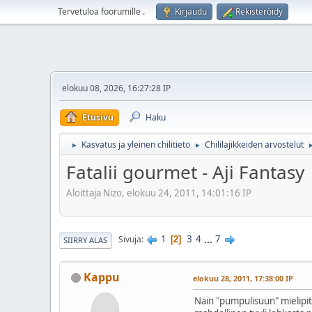
Tervetuloa foorumille
.
Kirjaudu
Rekisteröidy
elokuu 08, 2026, 16:27:28 IP
Etusivu
Haku
Kasvatus ja yleinen chilitieto
Chililajikkeiden arvostelut
►
►
Fatalii gourmet - Aji Fantasy
Aloittaja Nizo, elokuu 24, 2011, 14:01:16 IP
1
3
4
...
7
Sivuja
2
SIIRRY ALAS
Kappu
elokuu 28, 2011, 17:38:00 IP
Näin "pumpulisuun" mielipite