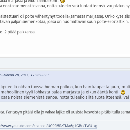
alaa marjasta ja eikun ääntä kohti.
oista siemenistä sanoa, notta tuleeko siitä tuota itteensä, vai jotakin hy
stettuani oli polte vähentynyt todella (samassa marjassa). Onko kyse siis 
van paljon siemenkotaa, jossa on huomattavan suuri polte-ero? Siltikin, 
. 2 pitää paikkansa.
 - elokuu 28, 2011, 17:38:00 IP
ipiteellä olihan tuossa hieman potkua, kun hain kaupasta juuri, mut
as mahdollinen tyyli lohkasta palaa marjasta ja eikun ääntä kohti.
aa noista siemenistä sanoa, notta tuleeko siitä tuota itteensä, vai 
. Fantasyn pitäisi olla jo vakaa lajike eli uusista kasveista pitäisi tulla sam
s://www.youtube.com/channel/UC9Fi5RzTMa6g1GBrzTWU-xg