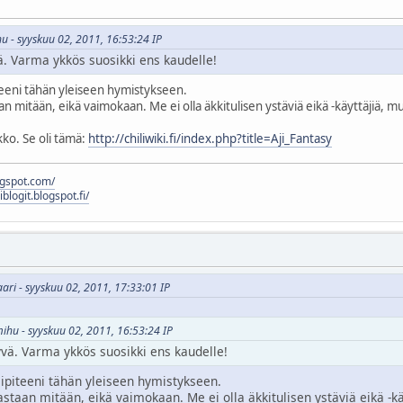
u - syyskuu 02, 2011, 16:53:24 IP
ä. Varma ykkös suosikki ens kaudelle!
teeni tähän yleiseen hymistykseen.
n mitään, eikä vaimokaan. Me ei olla äkkitulisen ystäviä eikä -käyttäjiä, 
kko. Se oli tämä:
http://chiliwiki.fi/index.php?title=Aji_Fantasy
logspot.com/
liblogit.blogspot.fi/
aari - syyskuu 02, 2011, 17:33:01 IP
mihu - syyskuu 02, 2011, 16:53:24 IP
yvä. Varma ykkös suosikki ens kaudelle!
lipiteeni tähän yleiseen hymistykseen.
staan mitään, eikä vaimokaan. Me ei olla äkkitulisen ystäviä eikä -k