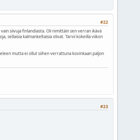
#22
ain siivuja finlandiasta. Oli nimittäin sen verran ikävä
 sellaisia kalmankeltaisia olivat. Tarvii kokeilla viikon
eleen mutta ei ollut siihen verrattuna kovinkaan paljon
#23