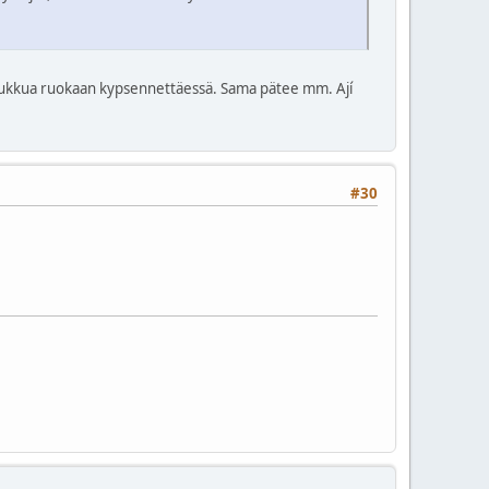
a hukkua ruokaan kypsennettäessä. Sama pätee mm. Ají
#30