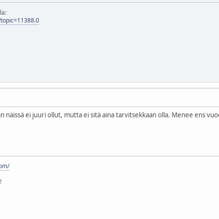
la:
p?topic=11388.0
n näissä ei juuri ollut, mutta ei sitä aina tarvitsekkaan olla. Menee ens vuo
com/
!