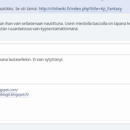
aatikko. Se oli tämä:
http://chiliwiki.fi/index.php?title=Aji_Fantasy
an ihan vain sellaisenaan nautittuna. Usein miedoilla baccoilla on tapan
 käytän ruuanlaitossa vain kypsentämättömänä.
kana lautasellekin. Ei vain sytyttänyt.
logspot.com/
liblogit.blogspot.fi/