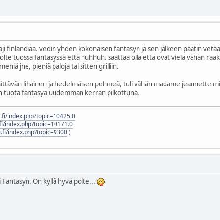
aji finlandiaa. vedin yhden kokonaisen fantasyn ja sen jälkeen päätin vetää v
te tuossa fantasyssä että huhhuh. saattaa olla että ovat vielä vähän raakoja,
niä jne, pieniä paloja tai sitten grilliin.
 yllättävän lihainen ja hedelmäisen pehmeä, tuli vähän madame jeannette mi
len tuota fantasyä uudemman kerran pilkottuna.
mi.fi/index.php?topic=10425.0
i.fi/index.php?topic=10171.0
mi.fi/index.php?topic=9300
)
i Fantasyn. On kyllä hyvä polte...