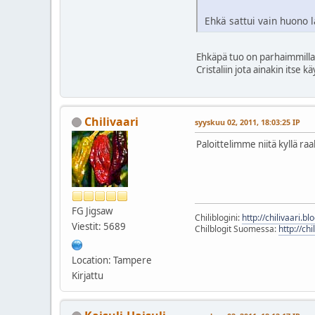
Ehkä sattui vain huono l
Ehkäpä tuo on parhaimmilla
Cristaliin jota ainakin itse
Chilivaari
syyskuu 02, 2011, 18:03:25 IP
Paloittelimme niitä kyllä raa
FG Jigsaw
Chiliblogini:
http://chilivaari.b
Viestit: 5689
Chilblogit Suomessa:
http://chi
Location: Tampere
Kirjattu