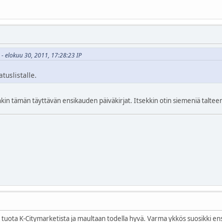
u - elokuu 30, 2011, 17:28:23 IP
uslistalle.
nkin tämän täyttävän ensikauden päiväkirjat. Itsekkin otin siemeniä talteen, 
 tuota K-Citymarketista ja maultaan todella hyvä. Varma ykkös suosikki en