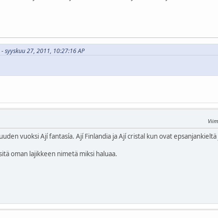
s - syyskuu 27, 2011, 10:27:16 AP
Viim
en vuoksi Ají fantasía. Ají Finlandia ja Ají cristal kun ovat epsanjankieltä ja
itä oman lajikkeen nimetä miksi haluaa.