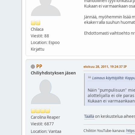
mahdollinen tyyli lohkasta p
Kukaan ei varmaankaan osaa n
Jännää, myöhemmin lisää mai
ekakerralla suuhun huomatta
Chilaca
Ehdottomasti vaihtoehto nro
Viestit: 88
Location: Espoo
Kirjattu
PP
elokuu 28, 2011, 19:24:37 IP
Chiliyhdistyksen jäsen
Lainaus käyttäjältä: Kappu
Näin "pumpulisuun" miel
alottelijalla ei ole par
Kukaan ei varmaankaan os
Täällä
on keskustelua aiheesta
Carolina Reaper
Viestit: 6877
Chilitön YouTube-kanava:
http
Location: Vantaa