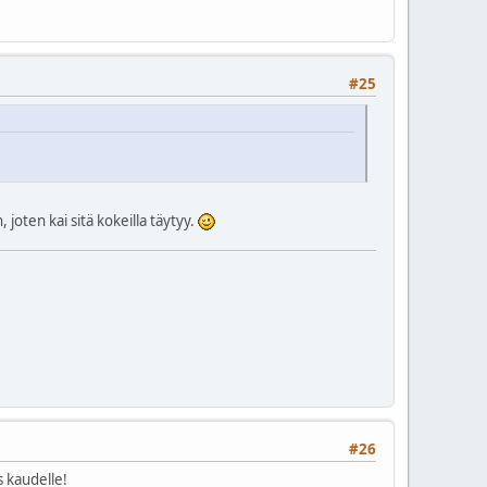
#25
joten kai sitä kokeilla täytyy.
#26
s kaudelle!