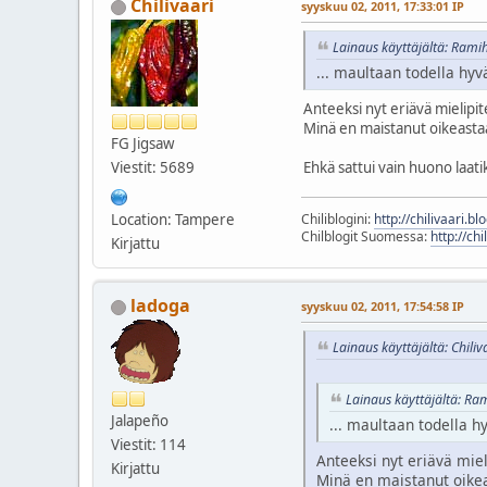
Chilivaari
syyskuu 02, 2011, 17:33:01 IP
Lainaus käyttäjältä: Ramih
... maultaan todella hyv
Anteeksi nyt eriävä mielipi
Minä en maistanut oikeastaa
FG Jigsaw
Ehkä sattui vain huono laati
Viestit: 5689
Chiliblogini:
http://chilivaari.b
Location: Tampere
Chilblogit Suomessa:
http://chi
Kirjattu
ladoga
syyskuu 02, 2011, 17:54:58 IP
Lainaus käyttäjältä: Chiliv
Lainaus käyttäjältä: Ra
Jalapeño
... maultaan todella h
Viestit: 114
Anteeksi nyt eriävä mie
Kirjattu
Minä en maistanut oikea