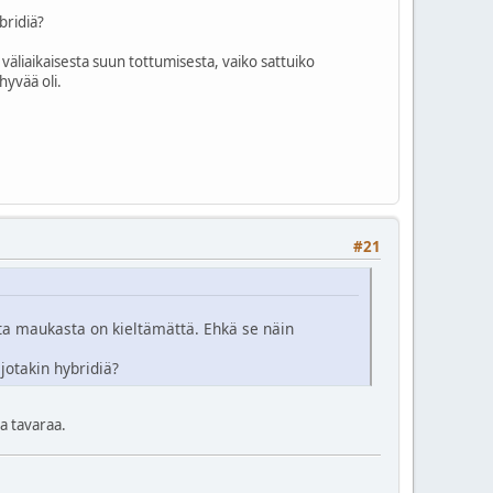
bridiä?
väliaikaisesta suun tottumisesta, vaiko sattuiko
hyvää oli.
#21
ta maukasta on kieltämättä. Ehkä se näin
jotakin hybridiä?
aa tavaraa.