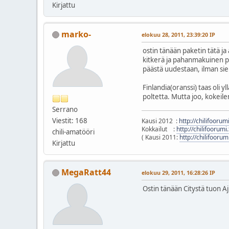
Kirjattu
marko-
elokuu 28, 2011, 23:39:20 IP
ostin tänään paketin tätä ja 
kitkerä ja pahanmakuinen pol
päästä uudestaan, ilman sieme
Finlandia(oranssi) taas oli
poltetta. Mutta joo, kokei
Serrano
Viestit: 168
Kausi 2012 :
http://chilifooru
Kokkailut :
http://chilifoorum
chili-amatööri
( Kausi 2011:
http://chilifooru
Kirjattu
MegaRatt44
elokuu 29, 2011, 16:28:26 IP
Ostin tänään Citystä tuon Aj