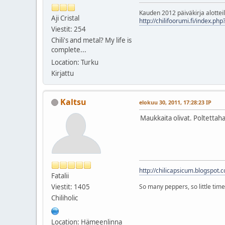
Kauden 2012 päiväkirja alotteil
Aji Cristal
http://chilifoorumi.fi/index.ph
Viestit: 254
Chili's and metal? My life is
complete...
Location: Turku
Kirjattu
Kaltsu
elokuu 30, 2011, 17:28:23 IP
Maukkaita olivat. Poltettaha
http://chilicapsicum.blogspot.
Fatalii
Viestit: 1405
So many peppers, so little time
Chiliholic
Location: Hämeenlinna