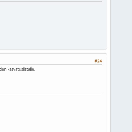
#24
den kasvatuslistalle.