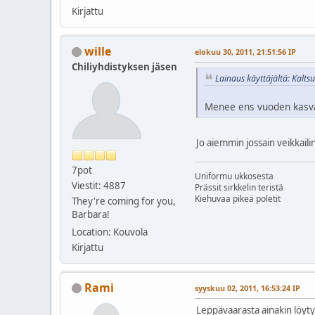
Kirjattu
wille
elokuu 30, 2011, 21:51:56 IP
Chiliyhdistyksen jäsen
Lainaus käyttäjältä: Kalts
Menee ens vuoden kasvat
Jo aiemmin jossain veikkaili
7pot
Uniformu ukkosesta
Viestit: 4887
Prässit sirkkelin teristä
Kiehuvaa pikeä poletit
They're coming for you,
Barbara!
Location: Kouvola
Kirjattu
Rami
syyskuu 02, 2011, 16:53:24 IP
Leppävaarasta ainakin löyty