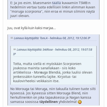
E: Ja jos esim. bluesmanin
täällä
kuvaamiin TSMB:n
hedelmiin vertaa tuota edellisen linkin alimman kuvan
"moruga scorpionia", niin eroa ei minun silmiini näytä
juuri olevan.
Juu, ovat kyllä kuin kaksi marjaa...
Lainaus käyttäjältä: Toni.A - helmikuu 08, 2012, 19:12:06 IP
Lainaus käyttäjältä: InkRose - helmikuu 08, 2012, 19:07:58
IP
Totta, mutta siellä ei myöskään Scorpionien
joukossa mainita sanallakaan - siis koko
artikkelissa - Mor
o
uga Blendiä, jonka luulisi olevan
jenkeissäkin tunnettu lajike. Kirjoitus- tai
kuulovirheeksi veikkaisin itse.
No Morouga tai Moruga, niin takuulla tulinen tuote silti
kyseessä. Jos kyseessä sitten Morouga Blend, niin
herkullinenkin on joka tapauksessa ja Nagan kanssa
samassa soosissa
täydellinen
yhdistelmä!