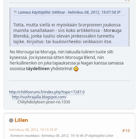
Lainaus käyttäjältä: InkRose - helmikuu 08, 2012, 19:07:58 IP
Totta, mutta siellä ei myöskään Scorpionien joukossa
mainita sanallakaan - siis koko artikkelissa - Mor
o
uga
Blendiä, jonka luulisi olevan jenkeissäkin tunnettu
lajike. Kirjoitus- tai kuulovirheeksi veikkaisin itse.
No Morouga tai Moruga, niin takuulla tulinen tuote silti
kyseessä. Jos kyseessä sitten Morouga Blend, niin
herkullinenkin on joka tapauksessa ja Nagan kanssa samassa
soosissa
täydellinen
yhdistelmä!
http://chilifoorumi.fi/index.php?topic=7287.0
http://sushrajalla.blogspot.com/
Chiliyhdistyksen jäsen no.1030
Lillen
helmikuu 08, 2012, 19:13:18 IP
#10
Viimeisin muokkaus
: helmikuu 08, 2012, 19:16:46 IP käyttäjältä Lillen