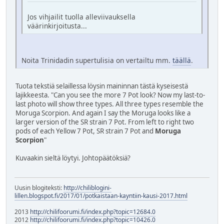
Jos vihjailit tuolla alleviivauksella
väärinkirjoitusta...
Noita Trinidadin supertulisia on vertailtu mm.
täällä
.
Tuota tekstiä selaillessa löysin maininnan tästä kyseisestä
lajikkeesta. "Can you see the more 7 Pot look? Now my last-to-
last photo will show three types. All three types resemble the
Moruga Scorpion. And again I say the Moruga looks like a
larger version of the SR strain 7 Pot. From left to right two
pods of each Yellow 7 Pot, SR strain 7 Pot and
Moruga
Scorpion
"
Kuvaakin sieltä löytyi. Johtopäätöksiä?
Uusin blogiteksti:
http://chiliblogini-
lillen.blogspot.fi/2017/01/potkaistaan-kayntiin-kausi-2017.html
2013
http://chilifoorumi.fi/index.php?topic=12684.0
2012
http://chilifoorumi.fi/index.php?topic=10426.0