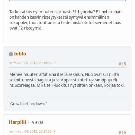
Tarkoitatkos nyt muuten varmasti F1-hybridiä? F1-hybridihän
on kahden kasvin risteytyksestä syntyvä ensimmäinen
sukupolvi, tuon tuottamista hedelmistä otetut siemenet taas
ovat F2-risteymiä.
biblo
helmikuu 08, 2012, 20:18:50 IP
#15
Menee muuten äffät aina itsellä sekaisin. Nuo ovat siis niistä
sekoittuneista nagasta ja scorpparista otettuja simppuja eli
ns.ScorNagaa. Mikä se F-luokitus nyt sitten onkaan, korjaa toki.
"Grow food, not lawns"
Herpiili
Vieras
helmikuu 08, 2012, 20:27:55 IP
#16