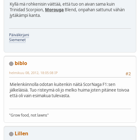
Kyllä mä rohkenisin väittää, että tuo on aivan sama kuin
Trinidad Scorpion,
Morouga
Blend, onpahan sattunut vähän
jytäkämpi kanta.
Päiväkirjani
Siemenet
biblo
helmikuu 08, 2012, 18:05:08 IP
#2
Mielenkiinnolla odotan kuitenkin näitä ScorNaga F1:sen
jälkeläisiä. Tuo risteymä oli jo melko huima joten pitänee toivoa
että oli vain esimakua tulevasta.
"Grow food, not lawns"
Lillen