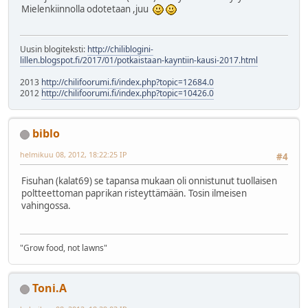
Mielenkiinnolla odotetaan ,juu
Uusin blogiteksti:
http://chiliblogini-
lillen.blogspot.fi/2017/01/potkaistaan-kayntiin-kausi-2017.html
2013
http://chilifoorumi.fi/index.php?topic=12684.0
2012
http://chilifoorumi.fi/index.php?topic=10426.0
biblo
helmikuu 08, 2012, 18:22:25 IP
#4
Fisuhan (kalat69) se tapansa mukaan oli onnistunut tuollaisen
poltteettoman paprikan risteyttämään. Tosin ilmeisen
vahingossa.
"Grow food, not lawns"
Toni.A