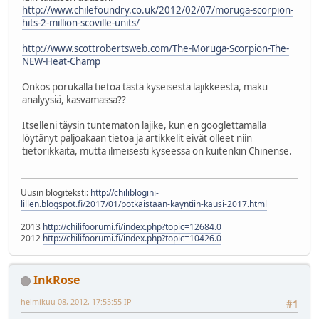
http://www.chilefoundry.co.uk/2012/02/07/moruga-scorpion-
hits-2-million-scoville-units/
http://www.scottrobertsweb.com/The-Moruga-Scorpion-The-
NEW-Heat-Champ
Onkos porukalla tietoa tästä kyseisestä lajikkeesta, maku
analyysiä, kasvamassa??
Itselleni täysin tuntematon lajike, kun en googlettamalla
löytänyt paljoakaan tietoa ja artikkelit eivät olleet niin
tietorikkaita, mutta ilmeisesti kyseessä on kuitenkin Chinense.
Uusin blogiteksti:
http://chiliblogini-
lillen.blogspot.fi/2017/01/potkaistaan-kayntiin-kausi-2017.html
2013
http://chilifoorumi.fi/index.php?topic=12684.0
2012
http://chilifoorumi.fi/index.php?topic=10426.0
InkRose
helmikuu 08, 2012, 17:55:55 IP
#1