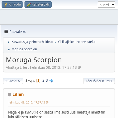
Kirjaudu
Rekisteröidy
Päävalikko
Kasvatus ja yleinen chilitieto
Chililajikkeiden arvostelut
►
►
Moruga Scorpion
►
Moruga Scorpion
Aloittaja Lillen, helmikuu 08, 2012, 17:37:13 IP
2
3
Sivuja
1
SIIRRY ALAS
KÄYTTÄJÄN TOIMET
Lillen
helmikuu 08, 2012, 17:37:13 IP
Nagalle ja TSMB:lle on saatu ilmeisesti uusi haastaja nimittäin
luin tällaisen uutisen: