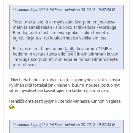
Lainaus käyttäjältä: InkRose - helmikuu 08, 2012, 19:07:58 IP
Totta, mutta siellä ei myöskään Scorpionien joukossa
mainita sanallakaan - siis koko artikkelissa - Mor
o
uga
Blendiä, jonka luulisi olevan jenkeissäkin tunnettu
lajike. Kirjoitus- tai kuulovirheeksi veikkaisin itse.
E: Ja jos esim. bluesmanin
täällä
kuvaamiin TSMB:n
hedelmiin vertaa tuota edellisen linkin alimman kuvan
"moruga scorpionia", niin eroa ei minun silmiini näytä
juuri olevan.
Niin tiedä häntä...eiköhän tuo tule ajanmyötä selväksi, koska
kyllähän siitä tottakai jonkinlainen "buumi" nousee jos tuo nyt
sitten hyväksytään kasvattajienkin kesken tulisimmaksi.
Henkilökohtaisesti pysyn kuitenkin vanhassa kunnon Nagassa
.
Lainaus käyttäjältä: InkRose - helmikuu 08, 2012, 19:07:58 IP