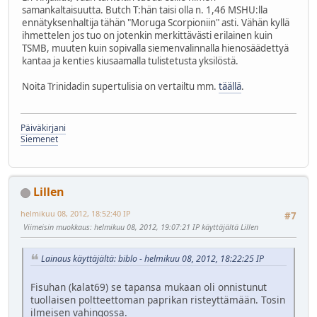
samankaltaisuutta. Butch T:hän taisi olla n. 1,46 MSHU:lla
ennätyksenhaltija tähän "Moruga Scorpioniin" asti. Vähän kyllä
ihmettelen jos tuo on jotenkin merkittävästi erilainen kuin
TSMB, muuten kuin sopivalla siemenvalinnalla hienosäädettyä
kantaa ja kenties kiusaamalla tulistetusta yksilöstä.
Noita Trinidadin supertulisia on vertailtu mm.
täällä
.
Päiväkirjani
Siemenet
Lillen
helmikuu 08, 2012, 18:52:40 IP
#7
Viimeisin muokkaus
: helmikuu 08, 2012, 19:07:21 IP käyttäjältä Lillen
Lainaus käyttäjältä: biblo - helmikuu 08, 2012, 18:22:25 IP
Fisuhan (kalat69) se tapansa mukaan oli onnistunut
tuollaisen poltteettoman paprikan risteyttämään. Tosin
ilmeisen vahingossa.