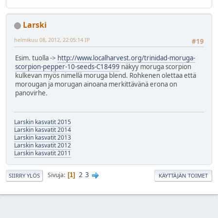
Larski
helmikuu 08, 2012, 22:05:14 IP
#19
Esim. tuolla ->
http://www.localharvest.org/trinidad-moruga-
scorpion-pepper-10-seeds-C18499
näkyy moruga scorpion
kulkevan myös nimellä moruga blend. Rohkenen olettaa että
morougan ja morugan ainoana merkittävänä erona on
panovirhe.
Larskin kasvatit 2015
Larskin kasvatit 2014
Larskin kasvatit 2013
Larskin kasvatit 2012
Larskin kasvatit 2011
2
3
Sivuja
1
SIIRRY YLÖS
KÄYTTÄJÄN TOIMET