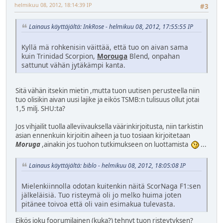
helmikuu 08, 2012, 18:14:39 IP
#3
Lainaus käyttäjältä: InkRose - helmikuu 08, 2012, 17:55:55 IP
Kyllä mä rohkenisin väittää, että tuo on aivan sama
kuin Trinidad Scorpion,
Morouga
Blend, onpahan
sattunut vähän jytäkämpi kanta.
Sitä vähän itsekin mietin ,mutta tuon uutisen perusteella niin
tuo olisikin aivan uusi lajike ja eikös TSMB:n tulisuus ollut jotai
1,5 milj. SHU:ta?
Jos vihjailit tuolla alleviivauksella väärinkirjoitusta, niin tarkistin
asian ennenkuin kirjoitin aiheen ja tuo tosiaan kirjoitetaan
Moruga
,ainakin jos tuohon tutkimukseen on luottamista
...
Lainaus käyttäjältä: biblo - helmikuu 08, 2012, 18:05:08 IP
Mielenkiinnolla odotan kuitenkin näitä ScorNaga F1:sen
jälkeläisiä. Tuo risteymä oli jo melko huima joten
pitänee toivoa että oli vain esimakua tulevasta.
Eikös joku foorumilainen (kuka?) tehnyt tuon risteytyksen?