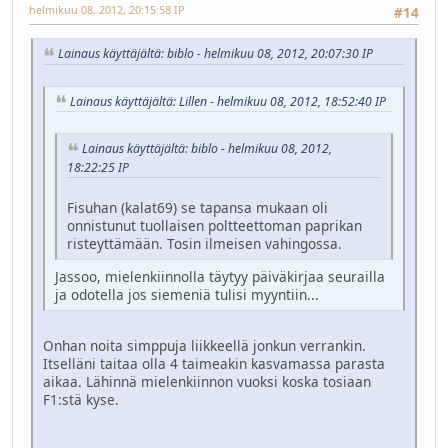
helmikuu 08, 2012, 20:15:58 IP
#14
Lainaus käyttäjältä: biblo - helmikuu 08, 2012, 20:07:30 IP
Lainaus käyttäjältä: Lillen - helmikuu 08, 2012, 18:52:40 IP
Lainaus käyttäjältä: biblo - helmikuu 08, 2012,
18:22:25 IP
Fisuhan (kalat69) se tapansa mukaan oli
onnistunut tuollaisen poltteettoman paprikan
risteyttämään. Tosin ilmeisen vahingossa.
Jassoo, mielenkiinnolla täytyy päiväkirjaa seurailla
ja odotella jos siemeniä tulisi myyntiin...
Onhan noita simppuja liikkeellä jonkun verrankin.
Itselläni taitaa olla 4 taimeakin kasvamassa parasta
aikaa. Lähinnä mielenkiinnon vuoksi koska tosiaan
F1:stä kyse.