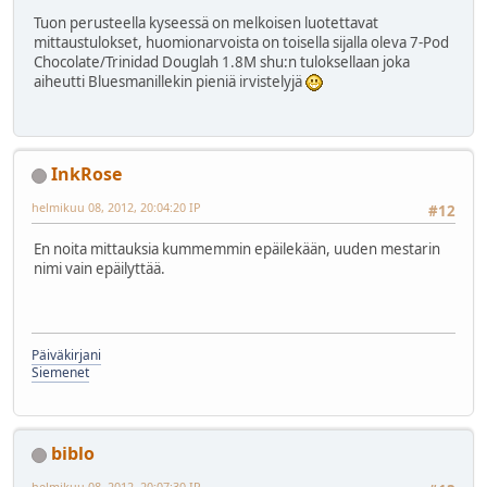
Tuon perusteella kyseessä on melkoisen luotettavat
mittaustulokset, huomionarvoista on toisella sijalla oleva 7-Pod
Chocolate/Trinidad Douglah 1.8M shu:n tuloksellaan joka
aiheutti Bluesmanillekin pieniä irvistelyjä
InkRose
helmikuu 08, 2012, 20:04:20 IP
#12
En noita mittauksia kummemmin epäilekään, uuden mestarin
nimi vain epäilyttää.
Päiväkirjani
Siemenet
biblo
helmikuu 08, 2012, 20:07:30 IP