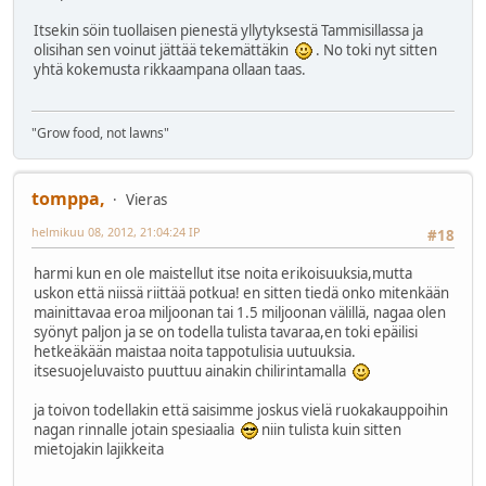
Itsekin söin tuollaisen pienestä yllytyksestä Tammisillassa ja
olisihan sen voinut jättää tekemättäkin
. No toki nyt sitten
yhtä kokemusta rikkaampana ollaan taas.
"Grow food, not lawns"
tomppa,
Vieras
helmikuu 08, 2012, 21:04:24 IP
#18
harmi kun en ole maistellut itse noita erikoisuuksia,mutta
uskon että niissä riittää potkua! en sitten tiedä onko mitenkään
mainittavaa eroa miljoonan tai 1.5 miljoonan välillä, nagaa olen
syönyt paljon ja se on todella tulista tavaraa,en toki epäilisi
hetkeäkään maistaa noita tappotulisia uutuuksia.
itsesuojeluvaisto puuttuu ainakin chilirintamalla
ja toivon todellakin että saisimme joskus vielä ruokakauppoihin
nagan rinnalle jotain spesiaalia
niin tulista kuin sitten
mietojakin lajikkeita