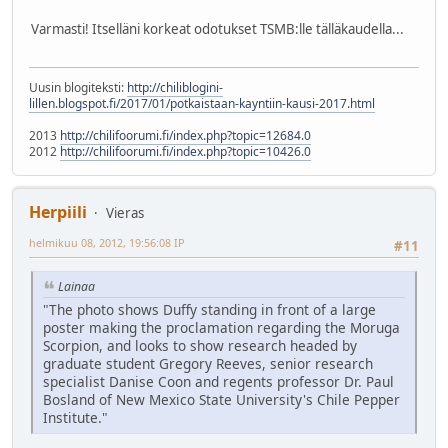
Varmasti! Itselläni korkeat odotukset TSMB:lle tälläkaudella...
Uusin blogiteksti:
http://chiliblogini-
lillen.blogspot.fi/2017/01/potkaistaan-kayntiin-kausi-2017.html
2013
http://chilifoorumi.fi/index.php?topic=12684.0
2012
http://chilifoorumi.fi/index.php?topic=10426.0
Herpiili
Vieras
helmikuu 08, 2012, 19:56:08 IP
#11
Lainaa
‎"The photo shows Duffy standing in front of a large
poster making the proclamation regarding the Moruga
Scorpion, and looks to show research headed by
graduate student Gregory Reeves, senior research
specialist Danise Coon and regents professor Dr. Paul
Bosland of New Mexico State University's Chile Pepper
Institute."