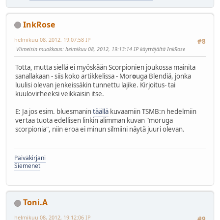
InkRose
helmikuu 08, 2012, 19:07:58 IP
#8
Viimeisin muokkaus
: helmikuu 08, 2012, 19:13:14 IP käyttäjältä InkRose
Totta, mutta siellä ei myöskään Scorpionien joukossa mainita
sanallakaan - siis koko artikkelissa - Mor
o
uga Blendiä, jonka
luulisi olevan jenkeissäkin tunnettu lajike. Kirjoitus- tai
kuulovirheeksi veikkaisin itse.
E: Ja jos esim. bluesmanin
täällä
kuvaamiin TSMB:n hedelmiin
vertaa tuota edellisen linkin alimman kuvan "moruga
scorpionia", niin eroa ei minun silmiini näytä juuri olevan.
Päiväkirjani
Siemenet
Toni.A
helmikuu 08, 2012, 19:12:06 IP
#9