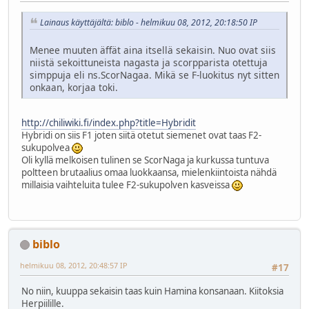
Lainaus käyttäjältä: biblo - helmikuu 08, 2012, 20:18:50 IP
Menee muuten äffät aina itsellä sekaisin. Nuo ovat siis
niistä sekoittuneista nagasta ja scorpparista otettuja
simppuja eli ns.ScorNagaa. Mikä se F-luokitus nyt sitten
onkaan, korjaa toki.
http://chiliwiki.fi/index.php?title=Hybridit
Hybridi on siis F1 joten siitä otetut siemenet ovat taas F2-
sukupolvea
Oli kyllä melkoisen tulinen se ScorNaga ja kurkussa tuntuva
poltteen brutaalius omaa luokkaansa, mielenkiintoista nähdä
millaisia vaihteluita tulee F2-sukupolven kasveissa
biblo
helmikuu 08, 2012, 20:48:57 IP
#17
No niin, kuuppa sekaisin taas kuin Hamina konsanaan. Kiitoksia
Herpiilille.