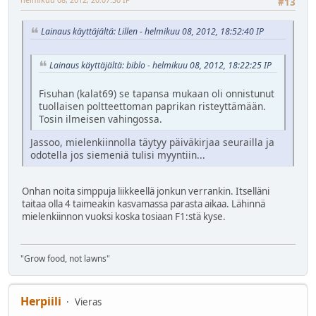
#13
Lainaus käyttäjältä: Lillen - helmikuu 08, 2012, 18:52:40 IP
Lainaus käyttäjältä: biblo - helmikuu 08, 2012, 18:22:25 IP
Fisuhan (kalat69) se tapansa mukaan oli onnistunut
tuollaisen poltteettoman paprikan risteyttämään.
Tosin ilmeisen vahingossa.
Jassoo, mielenkiinnolla täytyy päiväkirjaa seurailla ja
odotella jos siemeniä tulisi myyntiin...
Onhan noita simppuja liikkeellä jonkun verrankin. Itselläni
taitaa olla 4 taimeakin kasvamassa parasta aikaa. Lähinnä
mielenkiinnon vuoksi koska tosiaan F1:stä kyse.
"Grow food, not lawns"
Herpiili
Vieras