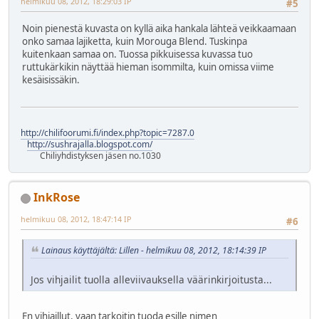
helmikuu 08, 2012, 18:29:03 IP
#5
Noin pienestä kuvasta on kyllä aika hankala lähteä veikkaamaan
onko samaa lajiketta, kuin Morouga Blend. Tuskinpa
kuitenkaan samaa on. Tuossa pikkuisessa kuvassa tuo
ruttukärkikin näyttää hieman isommilta, kuin omissa viime
kesäisissäkin.
http://chilifoorumi.fi/index.php?topic=7287.0
http://sushrajalla.blogspot.com/
Chiliyhdistyksen jäsen no.1030
InkRose
helmikuu 08, 2012, 18:47:14 IP
#6
Lainaus käyttäjältä: Lillen - helmikuu 08, 2012, 18:14:39 IP
Jos vihjailit tuolla alleviivauksella väärinkirjoitusta...
En vihjaillut, vaan tarkoitin tuoda esille nimen