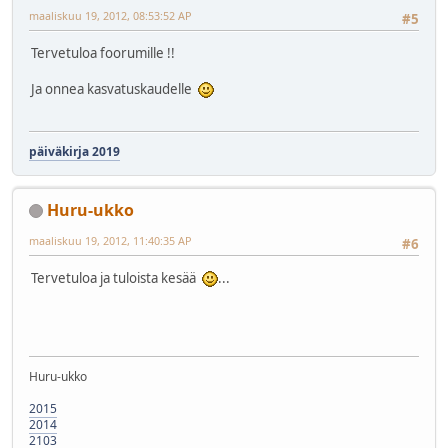
maaliskuu 19, 2012, 08:53:52 AP
#5
Tervetuloa foorumille !!
Ja onnea kasvatuskaudelle
päiväkirja 2019
Huru-ukko
maaliskuu 19, 2012, 11:40:35 AP
#6
Tervetuloa ja tuloista kesää
...
Huru-ukko
2015
2014
2103