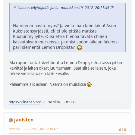
Lainaus käyttäjältä: Juhis - maaliskuu 19, 2012, 20:11:46 IP
Hämeenlinnasta myös? Ja vielä ihan lähelläkin! Asun
Kukoistensyrjässä, eli ei ole pitkää matkaa
Ruununmyllylle. Olisi ehkä hienoa tavata chilien
kasvatuksen merkeissä, ja ehkä sadon aikaan liikenisi
pari siementä Lemon Dropista?
Mä rapsin tuota talvehtinutta Lemon Drop yksilöä tässä pitkin
kevättä ja laitan oksat juurtumaan. Saat siitä sellaisen, joka
tekee vielä satoakin tälle kesälle.
Palaamme siis asiaan. Naama on muistissa
https://viinanen.org
- Ei se siitä... - #1213
jaolsten
maaliskuu 22, 2012, 08:02:30 AP
#10