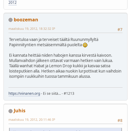
2012
boozeman
maaliskuu 19, 2012, 18:32:32 IP
#7
Tervetuloa vaan ja terveiset täältä Ruununmyllyltä
Papinniityntien metsäisemmältä puolelta
Ei kannata heittää niiden habojen kanssa kirvestä kaivoon.
Mullanvaihdon jälkeen ottavat varmaan hetken vain lukua.
Täällä wanhat Habat ja Lemon Drop kukkii ja kasvaa satoa
loisteputkien alla. Hetken aikaa nuokin lurpottivat kun vaihdoin
isompiin ruukkuihin tuossa tammikuun alussa.
https://viinanen.org
- Ei se siitä... - #1213
Juhis
maaliskuu 19, 2012, 20:11:46 IP
#8