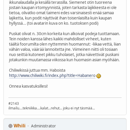
ikkunalaudalla ja kesällä terassilla. Siemenet otin tuoreena
jostain kaupan irtomyynnistä, joten tarkasta lajikkeesta ei ole
tietoa, olivatko omat taimeni edes varsinaisesti enää samaa
lajiketta, kun podit näyttivät ihan toisenlaisilta kuin kaupan
hyllyssä... (toi avatarin kuva on ko. tuotoksen podi)
Puskat olivat n. 30cm korkeita kun alkoivat podeja tuottamaan.
Tein noiden kanssa lähes kaikki mahdolliset virheet, kuten
täältä foorumilta olen nyttemmin huomannut: -liikaa vettä, liian
vähän valoa, väärää lannoitetta jne. Viimeinen niitti oli tosiaan
nuo seittiä kutoneet pikku tuholaiset, jotka näivettivät puskani
jotakunkin muutamassa viikossa kun huomasin asian myöhään.
Chiliwikissä juttua mm. Haboista
http://www.chiliwiki.fi/index.php?title=Habanero
Onnea kasvatuksillesi!
#2143
ilmailu....tekniikka....kalat...rehut... joku ei nyt täsmää...
Whili
Administrator