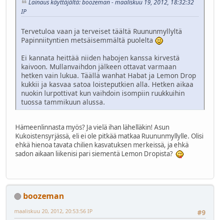
Lainaus käyttäjältä: boozeman - maaliskuu 19, 2012, 18:32:32
IP
Tervetuloa vaan ja terveiset täältä Ruununmyllyltä
Papinniityntien metsäisemmältä puolelta
Ei kannata heittää niiden habojen kanssa kirvestä
kaivoon. Mullanvaihdon jälkeen ottavat varmaan
hetken vain lukua. Täällä wanhat Habat ja Lemon Drop
kukkii ja kasvaa satoa loisteputkien alla. Hetken aikaa
nuokin lurpottivat kun vaihdoin isompiin ruukkuihin
tuossa tammikuun alussa.
Hämeenlinnasta myös? Ja vielä ihan lähelläkin! Asun
Kukoistensyrjässä, eli ei ole pitkää matkaa Ruununmyllylle. Olisi
ehkä hienoa tavata chilien kasvatuksen merkeissä, ja ehkä
sadon aikaan liikenisi pari siementä Lemon Dropista?
boozeman
maaliskuu 20, 2012, 20:53:56 IP
#9