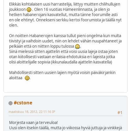
Elikkäs kohtalaisen uusi harrastelija, liittyy muitten chilihullujen
joukkoon
. Olen 16 vuotias Hämeenlinnasta, ja olen jo
hetken habanerojani kasvatellut, mutta tänne foorumille asti
en ole ehtinyt. Onnekseni serkku kertoi foorumista ja täällä nyt
olen.
On noitten Habanerojen kanssa tullut pieni ongelma kun multa
tiivistyi ja vaihdoin uudet, niin on lehdet vähän nuupahtaneet ja
pelkään että on niitten loppu tulossa
.
Siinä mielessä sitten ajattelin että voisi uusia lajeja ostaa joten
otan kiitollisesti vastaan erilaisia ehdotuksia eri lajeista jotka
olisi aloittelijalle sopivia (ikkunalaudalla ajattelin kasvatella)
Mahdollisesti sitten uusien lajien myötä voisin päiväkirjankin
aloittaa
.
#cstone
maaliskuu 18, 2012, 22:11:16 IP
#1
Morjesta vaan ja terveuloa!
Uusi olen itsekin täällä, mutta jo viikossa hyviä juttuja ja vinkkejä