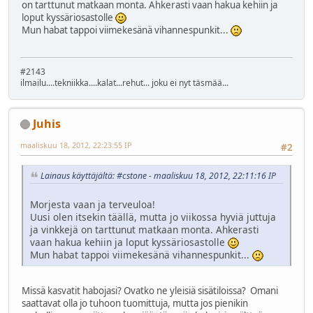
on tarttunut matkaan monta. Ahkerasti vaan hakua kehiin ja
loput kyssäriosastolle
Mun habat tappoi viimekesänä vihannespunkit...
#2143
ilmailu....tekniikka....kalat...rehut... joku ei nyt täsmää...
Juhis
maaliskuu 18, 2012, 22:23:55 IP
#2
Lainaus käyttäjältä: #cstone - maaliskuu 18, 2012, 22:11:16 IP
Morjesta vaan ja terveuloa!
Uusi olen itsekin täällä, mutta jo viikossa hyviä juttuja
ja vinkkejä on tarttunut matkaan monta. Ahkerasti
vaan hakua kehiin ja loput kyssäriosastolle
Mun habat tappoi viimekesänä vihannespunkit...
Missä kasvatit habojasi? Ovatko ne yleisiä sisätiloissa? Omani
saattavat olla jo tuhoon tuomittuja, mutta jos pienikin