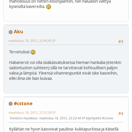
mahollisuus on niitten eloonjääntiin, niin haluaisin välttyä
kyseisiltä kavereilta.
Aku
maaliskuu 18, 2012, 22:46:45 IP
#3
Tervetuloa!
Habanerot voi olla sisäkäsvatuksessa hieman hankalia (etenkin
sadontuoton suhteen) sillä ne tarvitsevat kohtuullisen paljon
valoa ja lämpöä. Yleensä vihannespunkit eivät iske kasveihin,
ellei ilma ole liian kuivaa.
#cstone
maaliskuu 18, 2012, 22:52:58 IP
#4
Viimeisin muokkaus
: maaliskuu 18, 2012, 23:22:44 IP käyttäjältä #cstone
Kyllähän ne hyvin kasvoivat pauliina- kukkapurkissa ja itäisellä