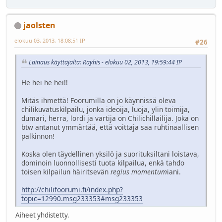
jaolsten
elokuu 03, 2013, 18:08:51 IP
#26
Lainaus käyttäjältä: Räyhis - elokuu 02, 2013, 19:59:44 IP
He hei he hei!!
Mitäs ihmettä! Foorumilla on jo käynnissä oleva
chilikuvatuskilpailu, jonka ideoija, luoja, ylin toimija,
dumari, herra, lordi ja vartija on Chilichillailija. Joka on
btw antanut ymmärtää, että voittaja saa ruhtinaallisen
palkinnon!
Koska olen täydellinen yksilö ja suorituksiltani loistava,
dominoin luonnollisesti tuota kilpailua, enkä tahdo
toisen kilpailun häiritsevän
regius momentum
iani.
http://chilifoorumi.fi/index.php?
topic=12990.msg233353#msg233353
Aiheet yhdistetty.