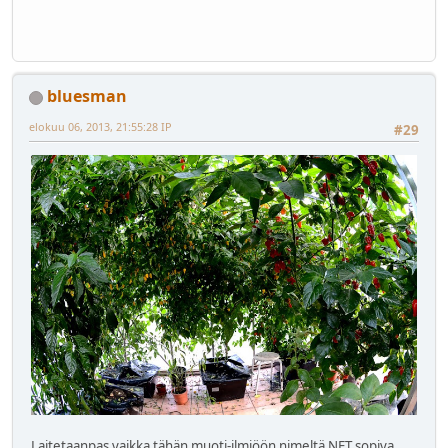
bluesman
elokuu 06, 2013, 21:55:28 IP
#29
Laitetaanpas vaikka tähän muoti-ilmiöön nimeltä NFT sopiva