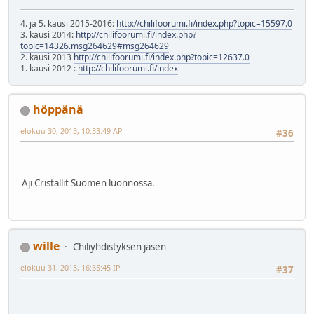
4. ja 5. kausi 2015-2016:
http://chilifoorumi.fi/index.php?topic=15597.0
3. kausi 2014:
http://chilifoorumi.fi/index.php?
topic=14326.msg264629#msg264629
2. kausi 2013
http://chilifoorumi.fi/index.php?topic=12637.0
1. kausi 2012 :
http://chilifoorumi.fi/index
höppänä
elokuu 30, 2013, 10:33:49 AP
#36
Aji Cristallit Suomen luonnossa.
wille
Chiliyhdistyksen jäsen
elokuu 31, 2013, 16:55:45 IP
#37