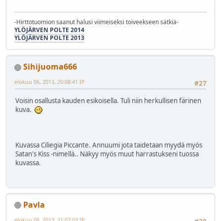
-Hirttotuomion saanut halusi viimeiseksi toiveekseen sätkiä-
YLÖJÄRVEN POLTE 2014
YLÖJÄRVEN POLTE 2013
Sihijuoma666
elokuu 06, 2013, 20:08:41 IP
#27
Voisin osallusta kauden esikoisella. Tuli niin herkullisen färinen
kuva.
Kuvassa Ciliegia Piccante. Annuumi jota taidetaan myydä myös
Satan's Kiss -nimellä.. Näkyy myös muut harrastukseni tuossa
kuvassa.
Pavla
elokuu 06, 2013, 21:07:03 IP