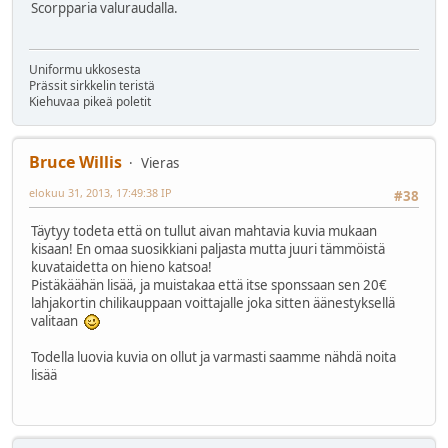
Scorpparia valuraudalla.
Uniformu ukkosesta
Prässit sirkkelin teristä
Kiehuvaa pikeä poletit
Bruce Willis
Vieras
elokuu 31, 2013, 17:49:38 IP
#38
Täytyy todeta että on tullut aivan mahtavia kuvia mukaan
kisaan! En omaa suosikkiani paljasta mutta juuri tämmöistä
kuvataidetta on hieno katsoa!
Pistäkäähän lisää, ja muistakaa että itse sponssaan sen 20€
lahjakortin chilikauppaan voittajalle joka sitten äänestyksellä
valitaan
Todella luovia kuvia on ollut ja varmasti saamme nähdä noita
lisää