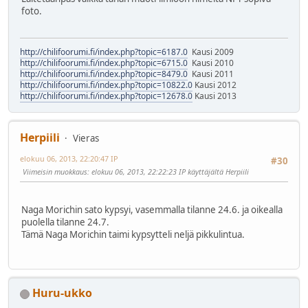
foto.
http://chilifoorumi.fi/index.php?topic=6187.0
Kausi 2009
http://chilifoorumi.fi/index.php?topic=6715.0
Kausi 2010
http://chilifoorumi.fi/index.php?topic=8479.0
Kausi 2011
http://chilifoorumi.fi/index.php?topic=10822.0
Kausi 2012
http://chilifoorumi.fi/index.php?topic=12678.0
Kausi 2013
Herpiili
Vieras
elokuu 06, 2013, 22:20:47 IP
#30
Viimeisin muokkaus
: elokuu 06, 2013, 22:22:23 IP käyttäjältä Herpiili
Naga Morichin sato kypsyi, vasemmalla tilanne 24.6. ja oikealla
puolella tilanne 24.7.
Tämä Naga Morichin taimi kypsytteli neljä pikkulintua.
Huru-ukko