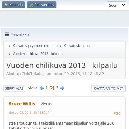
Kirjaudu
Rekisteröidy
Päävalikko
Kasvatus ja yleinen chilitieto
Kasvatuskilpailut
►
►
Vuoden chilikuva 2013 - kilpailu
►
Vuoden chilikuva 2013 - kilpailu
Aloittaja ChiliChillailija, tammikuu 20, 2013, 11:18:48 AP
1
3
Sivuja
2
SIIRRY ALAS
KÄYTTÄJÄN TOIMET
Bruce Willis
Vieras
elokuu 02, 2013, 20:18:52 IP
#20
Itse sitoudun tällä tekstillä antamaan kilpailun voittajalle 20€
Lahjakortin chilikauppaan!