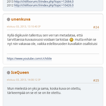
2013
http://chilifoorumi.fi/index.php?topic=12684.0
2012
http://chilifoorumi.fi/index.php?topic=10426.0
unenkuva
elokuu 03, 2013, 13:10:40 IP
#24
Kyllä digikuviin tallentuu sen verran metadataa, että
tarvittaessa kuvausvuosi voidaan tarkistaa
mutta eihän se
nyt niin vakavaa ole, vaikka edellisvuoden kuvallakin osallistuisi
https://www.youtube.com/c/chiliile
IceQueen
elokuu 03, 2013, 14:00:12 IP
#25
Mun mielestä on yks ja sama, koska kuva on otettu,
tärkeempää on se et se on ite otettu.