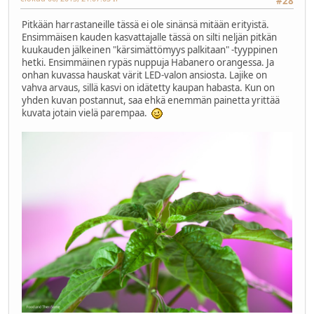
#28
Pitkään harrastaneille tässä ei ole sinänsä mitään erityistä.
Ensimmäisen kauden kasvattajalle tässä on silti neljän pitkän
kuukauden jälkeinen "kärsimättömyys palkitaan" -tyyppinen
hetki. Ensimmäinen rypäs nuppuja Habanero orangessa. Ja
onhan kuvassa hauskat värit LED-valon ansiosta. Lajike on
vahva arvaus, sillä kasvi on idätetty kaupan habasta. Kun on
yhden kuvan postannut, saa ehkä enemmän painetta yrittää
kuvata jotain vielä parempaa.