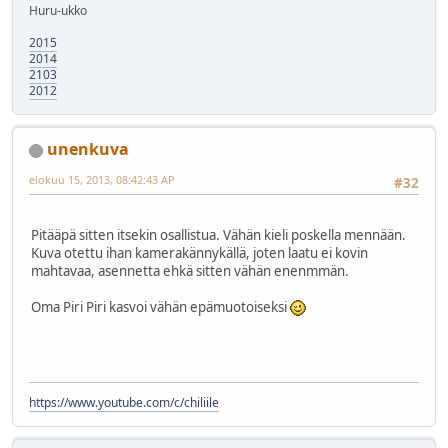
Huru-ukko
2015
2014
2103
2012
unenkuva
elokuu 15, 2013, 08:42:43 AP
#32
Pitääpä sitten itsekin osallistua. Vähän kieli poskella mennään.
Kuva otettu ihan kamerakännykällä, joten laatu ei kovin
mahtavaa, asennetta ehkä sitten vähän enenmmän.
Oma Piri Piri kasvoi vähän epämuotoiseksi
https://www.youtube.com/c/chiliile