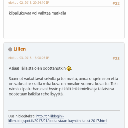
elokuu 02, 2013, 20:24:10 IP
#22
kilpailukuvaa voi vaihtaa matkalla
Lillen
elokuu 03, 2013, 13:08:26 IP
#23
Asiaa! Tällaista olen odottanutkin
.
Säännöt vaikuttavat selviltä ja toimivilta, ainoa ongelma on että
on vaikea tarkkailla mikä kuva on minäkin vuonna kuvattu. Toki
nämä kilpailuthan ovat hyvin pitkälti leikkimielisiä ja tällaisissa
odotetaan kaikilta rehellisyyttä.
Uusin blogiteksti:
http://chiliblogini-
lillen.blogspot.fi/2017/01/potkaistaan-kayntiin-kausi-2017.html