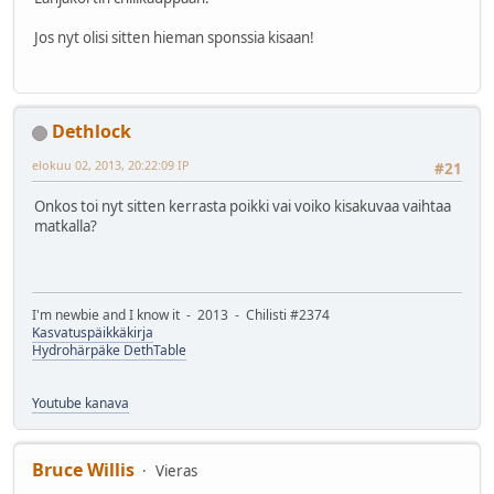
Jos nyt olisi sitten hieman sponssia kisaan!
Dethlock
elokuu 02, 2013, 20:22:09 IP
#21
Onkos toi nyt sitten kerrasta poikki vai voiko kisakuvaa vaihtaa
matkalla?
I'm newbie and I know it - 2013 - Chilisti #2374
Kasvatuspäikkäkirja
Hydrohärpäke DethTable
Youtube kanava
Bruce Willis
Vieras