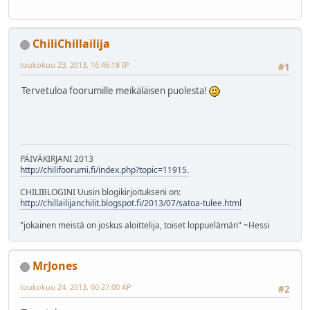
ChiliChillailija
toukokuu 23, 2013, 16:46:18 IP
#1
Tervetuloa foorumille meikäläisen puolesta!
PÄIVÄKIRJANI 2013
http://chilifoorumi.fi/index.php?topic=11915.
CHILIBLOGINI Uusin blogikirjoitukseni on:
http://chillailijanchilit.blogspot.fi/2013/07/satoa-tulee.html
"jokainen meistä on joskus aloittelija, toiset loppuelämän" ~Hessi
MrJones
toukokuu 24, 2013, 00:27:00 AP
#2