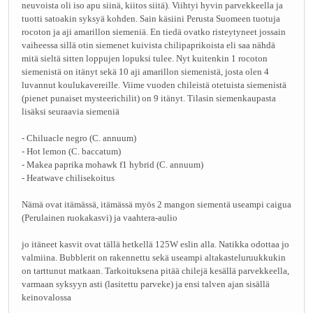
neuvoista oli iso apu siinä, kiitos siitä). Viihtyi hyvin parvekkeella ja
tuotti satoakin syksyä kohden. Sain käsiini Perusta Suomeen tuotuja
rocoton ja aji amarillon siemeniä. En tiedä ovatko risteytyneet jossain
vaiheessa sillä otin siemenet kuivista chilipaprikoista eli saa nähdä
mitä sieltä sitten loppujen lopuksi tulee. Nyt kuitenkin 1 rocoton
siemenistä on itänyt sekä 10 aji amarillon siemenistä, josta olen 4
luvannut koulukavereille. Viime vuoden chileistä otetuista siemenistä
(pienet punaiset mysteerichilit) on 9 itänyt. Tilasin siemenkaupasta
lisäksi seuraavia siemeniä
- Chiluacle negro (C. annuum)
- Hot lemon (C. baccatum)
- Makea paprika mohawk f1 hybrid (C. annuum)
- Heatwave chilisekoitus
Nämä ovat itämässä, itämässä myös 2 mangon siementä useampi caigua
(Perulainen ruokakasvi) ja vaahtera-aulio
jo itäneet kasvit ovat tällä hetkellä 125W eslin alla. Natikka odottaa jo
valmiina. Bubblerit on rakennettu sekä useampi altakasteluruukkukin
on tarttunut matkaan. Tarkoituksena pitää chilejä kesällä parvekkeella,
varmaan syksyyn asti (lasitettu parveke) ja ensi talven ajan sisällä
keinovalossa