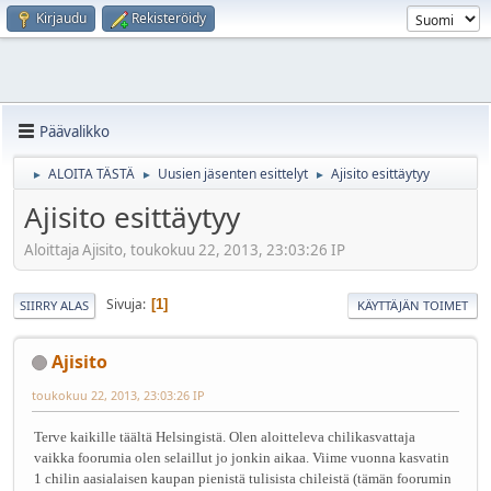
Kirjaudu
Rekisteröidy
Päävalikko
ALOITA TÄSTÄ
Uusien jäsenten esittelyt
Ajisito esittäytyy
►
►
►
Ajisito esittäytyy
Aloittaja Ajisito, toukokuu 22, 2013, 23:03:26 IP
Sivuja
1
SIIRRY ALAS
KÄYTTÄJÄN TOIMET
Ajisito
toukokuu 22, 2013, 23:03:26 IP
Terve kaikille täältä Helsingistä. Olen aloitteleva chilikasvattaja
vaikka foorumia olen selaillut jo jonkin aikaa. Viime vuonna kasvatin
1 chilin aasialaisen kaupan pienistä tulisista chileistä (tämän foorumin