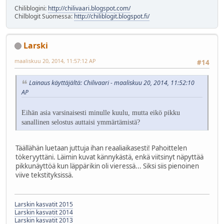
Chiliblogini:
http://chilivaari.blogspot.com/
Chilblogit Suomessa:
http://chiliblogit.blogspot.fi/
Larski
maaliskuu 20, 2014, 11:57:12 AP
#14
Lainaus käyttäjältä: Chilivaari - maaliskuu 20, 2014, 11:52:10
AP
Eihän asia varsinaisesti minulle kuulu, mutta eikö pikku
sanallinen selostus auttaisi ymmärtämistä?
Täällähän luetaan juttuja ihan reaaliaikasesti! Pahoittelen
tökeryyttäni. Läimin kuvat kännykästä, enkä viitsinyt näpyttää
pikkunäyttöä kun läppärikin oli vieressä... Siksi siis pienoinen
viive tekstityksissä.
Larskin kasvatit 2015
Larskin kasvatit 2014
Larskin kasvatit 2013