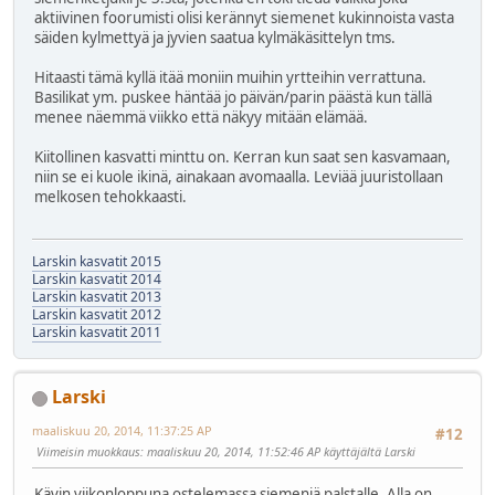
aktiivinen foorumisti olisi kerännyt siemenet kukinnoista vasta
säiden kylmettyä ja jyvien saatua kylmäkäsittelyn tms.
Hitaasti tämä kyllä itää moniin muihin yrtteihin verrattuna.
Basilikat ym. puskee häntää jo päivän/parin päästä kun tällä
menee näemmä viikko että näkyy mitään elämää.
Kiitollinen kasvatti minttu on. Kerran kun saat sen kasvamaan,
niin se ei kuole ikinä, ainakaan avomaalla. Leviää juuristollaan
melkosen tehokkaasti.
Larskin kasvatit 2015
Larskin kasvatit 2014
Larskin kasvatit 2013
Larskin kasvatit 2012
Larskin kasvatit 2011
Larski
maaliskuu 20, 2014, 11:37:25 AP
#12
Viimeisin muokkaus
: maaliskuu 20, 2014, 11:52:46 AP käyttäjältä Larski
Kävin viikonloppuna ostelemassa siemeniä palstalle. Alla on