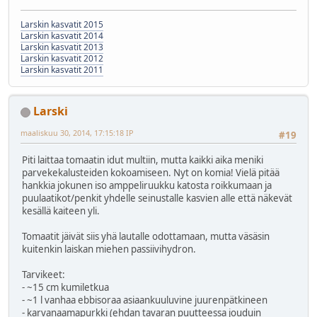
Larskin kasvatit 2015
Larskin kasvatit 2014
Larskin kasvatit 2013
Larskin kasvatit 2012
Larskin kasvatit 2011
Larski
maaliskuu 30, 2014, 17:15:18 IP
#19
Piti laittaa tomaatin idut multiin, mutta kaikki aika meniki
parvekekalusteiden kokoamiseen. Nyt on komia! Vielä pitää
hankkia jokunen iso amppeliruukku katosta roikkumaan ja
puulaatikot/penkit yhdelle seinustalle kasvien alle että näkevät
kesällä kaiteen yli.
Tomaatit jäivät siis yhä lautalle odottamaan, mutta väsäsin
kuitenkin laiskan miehen passiivihydron.
Tarvikeet:
- ~15 cm kumiletkua
- ~1 l vanhaa ebbisoraa asiaankuuluvine juurenpätkineen
- karvanaamapurkki (ehdan tavaran puutteessa jouduin