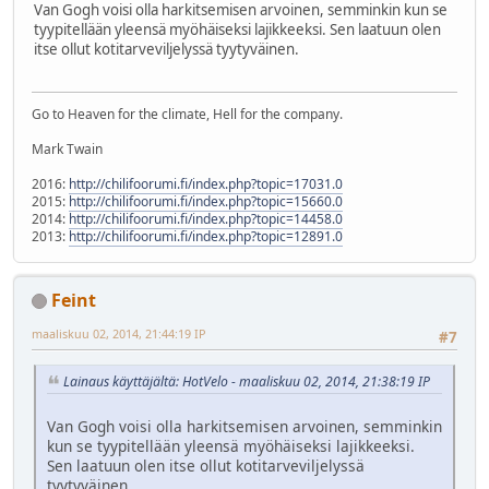
Van Gogh voisi olla harkitsemisen arvoinen, semminkin kun se
tyypitellään yleensä myöhäiseksi lajikkeeksi. Sen laatuun olen
itse ollut kotitarveviljelyssä tyytyväinen.
Go to Heaven for the climate, Hell for the company.
Mark Twain
2016:
http://chilifoorumi.fi/index.php?topic=17031.0
2015:
http://chilifoorumi.fi/index.php?topic=15660.0
2014:
http://chilifoorumi.fi/index.php?topic=14458.0
2013:
http://chilifoorumi.fi/index.php?topic=12891.0
Feint
maaliskuu 02, 2014, 21:44:19 IP
#7
Lainaus käyttäjältä: HotVelo - maaliskuu 02, 2014, 21:38:19 IP
Van Gogh voisi olla harkitsemisen arvoinen, semminkin
kun se tyypitellään yleensä myöhäiseksi lajikkeeksi.
Sen laatuun olen itse ollut kotitarveviljelyssä
tyytyväinen.