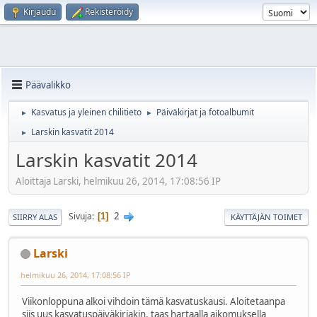
Kirjaudu
Rekisteröidy
Päävalikko
Kasvatus ja yleinen chilitieto
Päiväkirjat ja fotoalbumit
►
►
Larskin kasvatit 2014
►
Larskin kasvatit 2014
Aloittaja Larski, helmikuu 26, 2014, 17:08:56 IP
2
Sivuja
1
SIIRRY ALAS
KÄYTTÄJÄN TOIMET
Larski
helmikuu 26, 2014, 17:08:56 IP
Viikonloppuna alkoi vihdoin tämä kasvatuskausi. Aloitetaanpa
siis uus kasvatuspäiväkirjakin, taas hartaalla aikomuksella