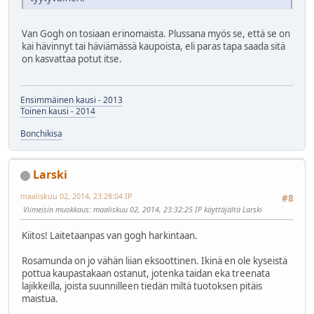
Van Gogh on tosiaan erinomaista. Plussana myös se, että se on
kai hävinnyt tai häviämässä kaupoista, eli paras tapa saada sitä
on kasvattaa potut itse.
Ensimmäinen kausi - 2013
Toinen kausi - 2014
Bonchikisa
Larski
maaliskuu 02, 2014, 23:28:04 IP
#8
Viimeisin muokkaus
: maaliskuu 02, 2014, 23:32:25 IP käyttäjältä Larski
Kiitos! Laitetaanpas van gogh harkintaan.
Rosamunda on jo vähän liian eksoottinen. Ikinä en ole kyseistä
pottua kaupastakaan ostanut, jotenka taidan eka treenata
lajikkeilla, joista suunnilleen tiedän miltä tuotoksen pitäis
maistua.