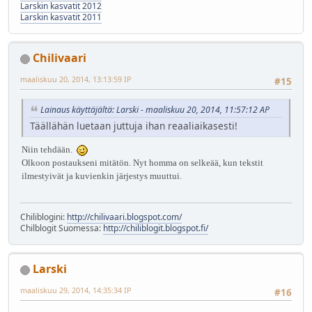
Larskin kasvatit 2012
Larskin kasvatit 2011
Chilivaari
maaliskuu 20, 2014, 13:13:59 IP
#15
Lainaus käyttäjältä: Larski - maaliskuu 20, 2014, 11:57:12 AP
Täällähän luetaan juttuja ihan reaaliaikasesti!
Niin tehdään.
Olkoon postaukseni mitätön. Nyt homma on selkeää, kun tekstit
ilmestyivät ja kuvienkin järjestys muuttui.
Chiliblogini:
http://chilivaari.blogspot.com/
Chilblogit Suomessa:
http://chiliblogit.blogspot.fi/
Larski
maaliskuu 29, 2014, 14:35:34 IP
#16