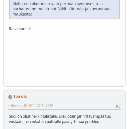
Mulla on kokemusta vain perunan syömisestä ja
parhaiten on maistunut Siikli. Kiinteää ja suorastaan
maukasta!
Rosamunda!
Larski
helmikuu 28, 2014, 23:11:23 IP
#5
Siikli on ollut harkintalistalla. Ellei jotain jännittävämpää tuu
vastaan, niin eiköhän palstalle päädy Timoa ja siikliä.