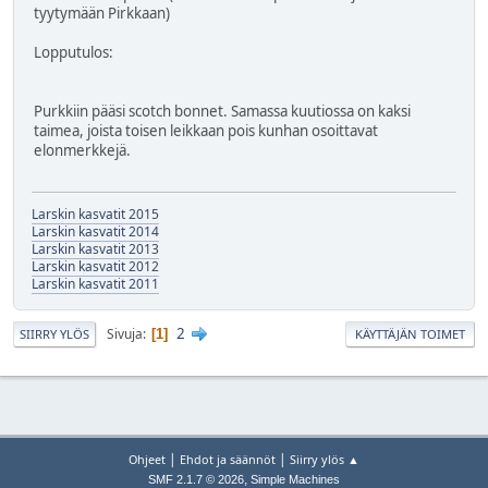
tyytymään Pirkkaan)
Lopputulos:
Purkkiin pääsi scotch bonnet. Samassa kuutiossa on kaksi
taimea, joista toisen leikkaan pois kunhan osoittavat
elonmerkkejä.
Larskin kasvatit 2015
Larskin kasvatit 2014
Larskin kasvatit 2013
Larskin kasvatit 2012
Larskin kasvatit 2011
2
Sivuja
1
SIIRRY YLÖS
KÄYTTÄJÄN TOIMET
|
|
Ohjeet
Ehdot ja säännöt
Siirry ylös ▲
,
SMF 2.1.7 © 2026
Simple Machines