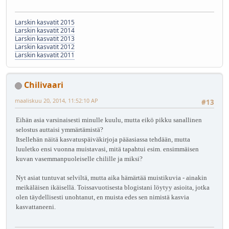
Larskin kasvatit 2015
Larskin kasvatit 2014
Larskin kasvatit 2013
Larskin kasvatit 2012
Larskin kasvatit 2011
Chilivaari
maaliskuu 20, 2014, 11:52:10 AP
#13
Eihän asia varsinaisesti minulle kuulu, mutta eikö pikku sanallinen
selostus auttaisi ymmärtämistä?
Itsellehän näitä kasvatuspäiväkirjoja pääasiassa tehdään, mutta
luuletko ensi vuonna muistavasi, mitä tapahtui esim. ensimmäisen
kuvan vasemmanpuoleiselle chilille ja miksi?
Nyt asiat tuntuvat selviltä, mutta aika hämärtää muistikuvia - ainakin
meikäläisen ikäisellä. Toissavuotisesta blogistani löytyy asioita, jotka
olen täydellisesti unohtanut, en muista edes sen nimistä kasvia
kasvattaneeni.