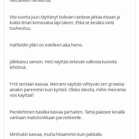
heittäneen henkensä.
Viisi vuotta juuri täyttänyt bolivian rainbow jatkaa eloaan ja
kukkii ilman keinovaloa läpi talven. Ehkä se kesäksi vielä
tuuheutuu.
Hatfieldin ylläri on edelleen aika hieno.
Jälkikasvu samoin. Heti näyttäis tekevän valkosia kuvioita
lehtiinsä.
Yrtit sentään kasvaa. Meirami näyttäis viihtyvän zen growssa
ainakin paremmin kuin kynteli. Olisko ideoita, mihin meiramia
vois käyttää?
Pienilehtinen basilika kasvaa parhaiten. Tämä päässee kesällä
vanhaan maitotonkkaan parvekkeelle.
Minttukin kasvaa, mutta hitaammin kuin palstalla.