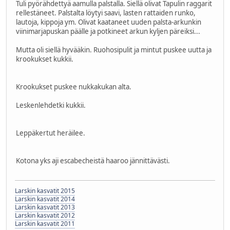
Tuli pyörähdettyä aamulla palstalla. Siellä olivat Tapulin raggarit
rellestäneet. Palstalta löytyi saavi, lasten rattaiden runko,
lautoja, kippoja ym. Olivat kaataneet uuden palsta-arkunkin
viinimarjapuskan päälle ja potkineet arkun kyljen päreiksi...
Mutta oli siellä hyvääkin. Ruohosipulit ja mintut puskee uutta ja
krookukset kukkii.
Krookukset puskee nukkakukan alta.
Leskenlehdetki kukkii.
Leppäkertut heräilee.
Kotona yks aji escabecheistä haaroo jännittävästi.
Larskin kasvatit 2015
Larskin kasvatit 2014
Larskin kasvatit 2013
Larskin kasvatit 2012
Larskin kasvatit 2011