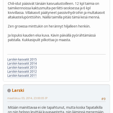
Chili-idut pääsivät tänään kasvualustoilleen. 12 kpl taimia on
taimikennoissa kaktusmulta-perliitti-seoksessa ja 6 kpl
kivivillassa. Villakasvit päätyneet passiivihydroihin ja multakasvit
altakastelupönttöihin. Näillä taimilla pitäis tämä kesä mennä.
Zen growssa minttukin on herännyt hiljalleen henkiin.
Ja lopuksi kauden eka kuva. Kävin päivällä pyörähtämässä
palstalla. Kukkasipulit pilkottaa jo maasta.
Larskin kasvatit 2015
Larskin kasvatit 2014
Larskin kasvatit 2013
Larskin kasvatit 2012
Larskin kasvatit 2011
Larski
maaliskuu 03, 2014, 23:00:05 IP
#9
Mitään mainittavaa ei ole tapahtunut, mutta koska Tapatalkilla
on niin helppo levittää kuvasaastetta, niin läiminpä menemään.