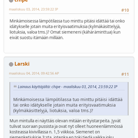
maaliskuu 03, 2014, 23:59:22 IP
#10
Minkämoisessa lämpötilassa tuo minttu pitäisi idättää tai onko
idätykselle jotain muita erityisvaatimuksia (kylmäkäsittelyjä,
liotuksia, valoa tms.)? Omat siemeneni (kähäräminttua) kun
eivät suostu itämään millään.
Larski
maaliskuu 04, 2014, 09:42:56 AP
#11
Lainaus käyttäjältä: chipe - maaliskuu 03, 2014, 23:59:22 IP
Minkämoisessa lämpötilassa tuo minttu pitäisi idättää
tai onko idätykselle jotain muita erityisvaatimuksia
(kylmäkäsittelyjä, liotuksia, valoa tms.)?
Mun mintulla ei näyttäis olevan mitään erityistarpeita. Jyvät
tulivat suoraan pussista ja ovat nyt olleet huoneenlämmössä
kosteassa kivivillassa n. 1,5 viikkoa. Siemenet on
siemenketjukirje 3:sta, jotenka en toki tiedä vaikka joku