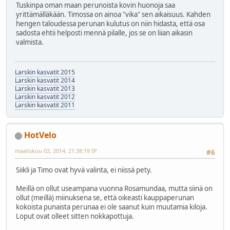
Tuskinpa oman maan perunoista kovin huonoja saa
yrittämälläkään. Timossa on ainoa "vika" sen aikaisuus. Kahden
hengen taloudessa perunan kulutus on niin hidasta, että osa
sadosta ehtii helposti mennä pilalle, jos se on liian aikasin
valmista.
Larskin kasvatit 2015
Larskin kasvatit 2014
Larskin kasvatit 2013
Larskin kasvatit 2012
Larskin kasvatit 2011
HotVelo
maaliskuu 02, 2014, 21:38:19 IP
#6
Siikli ja Timo ovat hyvä valinta, ei niissä pety.
Meillä on ollut useampana vuonna Rosamundaa, mutta siinä on
ollut (meillä) miinuksena se, että oikeasti kauppaperunan
kokoista punaista perunaa ei ole saanut kuin muutamia kiloja.
Loput ovat olleet sitten nokkapottuja.