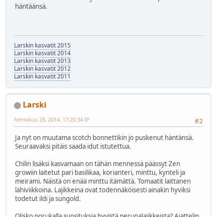
häntäänsä.
Larskin kasvatit 2015
Larskin kasvatit 2014
Larskin kasvatit 2013
Larskin kasvatit 2012
Larskin kasvatit 2011
Larski
helmikuu 28, 2014, 17:20:34 IP
#2
Ja nyt on muutama scotch bonnettikin jo puskenut häntänsä.
Seuraavaksi pitäis saada idut istutettua.
Chilin lisäksi kasvamaan on tähän mennessä päässyt Zen
growiin laitetut pari basilikaa, korianteri, minttu, kynteli ja
meirami. Näistä on enää minttu itämättä. Tomaatit laittanen
lähiviikkoina. Lajikkeina ovat todennäköisesti ainakin hyviksi
todetut ildi ja sungold.
Olisko porukalla suosituksia hyvistä perunalajikkeista? Ajattelin