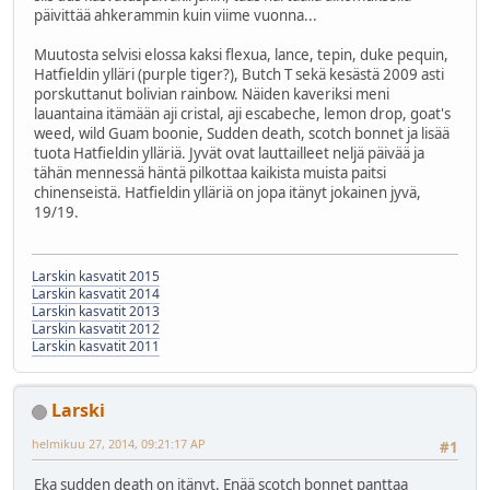
päivittää ahkerammin kuin viime vuonna...
Muutosta selvisi elossa kaksi flexua, lance, tepin, duke pequin,
Hatfieldin ylläri (purple tiger?), Butch T sekä kesästä 2009 asti
porskuttanut bolivian rainbow. Näiden kaveriksi meni
lauantaina itämään aji cristal, aji escabeche, lemon drop, goat's
weed, wild Guam boonie, Sudden death, scotch bonnet ja lisää
tuota Hatfieldin ylläriä. Jyvät ovat lauttailleet neljä päivää ja
tähän mennessä häntä pilkottaa kaikista muista paitsi
chinenseistä. Hatfieldin ylläriä on jopa itänyt jokainen jyvä,
19/19.
Larskin kasvatit 2015
Larskin kasvatit 2014
Larskin kasvatit 2013
Larskin kasvatit 2012
Larskin kasvatit 2011
Larski
helmikuu 27, 2014, 09:21:17 AP
#1
Eka sudden death on itänyt. Enää scotch bonnet panttaa