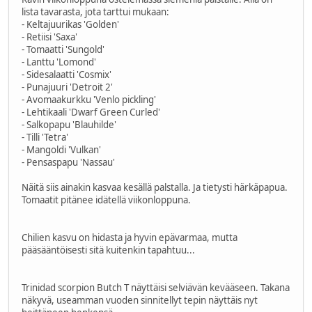
lista tavarasta, jota tarttui mukaan:
- Keltajuurikas 'Golden'
- Retiisi 'Saxa'
- Tomaatti 'Sungold'
- Lanttu 'Lomond'
- Sidesalaatti 'Cosmix'
- Punajuuri 'Detroit 2'
- Avomaakurkku 'Venlo pickling'
- Lehtikaali 'Dwarf Green Curled'
- Salkopapu 'Blauhilde'
- Tilli 'Tetra'
- Mangoldi 'Vulkan'
- Pensaspapu 'Nassau'
Näitä siis ainakin kasvaa kesällä palstalla. Ja tietysti härkäpapua.
Tomaatit pitänee idätellä viikonloppuna.
Chilien kasvu on hidasta ja hyvin epävarmaa, mutta
pääsääntöisesti sitä kuitenkin tapahtuu...
Trinidad scorpion Butch T näyttäisi selviävän kevääseen. Takana
näkyvä, useamman vuoden sinnitellyt tepin näyttäis nyt