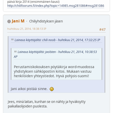
päivä kirja 2014 (ensimmäinen kausi)
http://chilifoorumi.fi/index.php?topic=14985.msg281086#msg281086
Jani M
Chiliyhdistyksen jäsen
huhtikuu 21, 2014, 18:38:13 IP
#47
Lainaus käyttäjältä: chili noob - huhtikuu 21, 2014, 17:32:25 IP
Lainaus käyttäjältä: jaolsten - huhtikuu 21, 2014, 10:38:53
AP
Perustamiskokouksen pöytäkirja word-muodossa
yhdistyksen sähköpostiin kiitos. Mukaan vastuu
henkilöiden yhteystiedot. Hyvä pohjois-suomi!
Jani aikoi pistää sinne.
Jees, minä laitan, kunhan se on nähty ja hyväksytty
paikallaolijoiden puolesta.