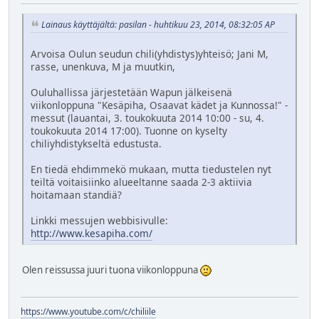
Lainaus käyttäjältä: pasilan - huhtikuu 23, 2014, 08:32:05 AP
Arvoisa Oulun seudun chili(yhdistys)yhteisö; Jani M,
rasse, unenkuva, M ja muutkin,
Ouluhallissa järjestetään Wapun jälkeisenä
viikonloppuna "Kesäpiha, Osaavat kädet ja Kunnossa!" -
messut (lauantai, 3. toukokuuta 2014 10:00 - su, 4.
toukokuuta 2014 17:00). Tuonne on kyselty
chiliyhdistykseltä edustusta.
En tiedä ehdimmekö mukaan, mutta tiedustelen nyt
teiltä voitaisiinko alueeltanne saada 2-3 aktiivia
hoitamaan standiä?
Linkki messujen webbisivulle:
http://www.kesapiha.com/
Olen reissussa juuri tuona viikonloppuna
https://www.youtube.com/c/chiliile