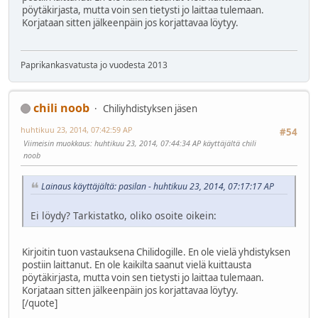
pöytäkirjasta, mutta voin sen tietysti jo laittaa tulemaan.
Korjataan sitten jälkeenpäin jos korjattavaa löytyy.
Paprikankasvatusta jo vuodesta 2013
chili noob
Chiliyhdistyksen jäsen
huhtikuu 23, 2014, 07:42:59 AP
#54
Viimeisin muokkaus
: huhtikuu 23, 2014, 07:44:34 AP käyttäjältä chili
noob
Lainaus käyttäjältä: pasilan - huhtikuu 23, 2014, 07:17:17 AP
Ei löydy? Tarkistatko, oliko osoite oikein:
Kirjoitin tuon vastauksena Chilidogille. En ole vielä yhdistyksen
postiin laittanut. En ole kaikilta saanut vielä kuittausta
pöytäkirjasta, mutta voin sen tietysti jo laittaa tulemaan.
Korjataan sitten jälkeenpäin jos korjattavaa löytyy.
[/quote]