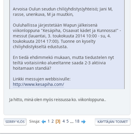
Arvoisa Oulun seudun chili(yhdistys)yhteisö; Jani M,
rasse, unenkuva, M ja muutkin,
Ouluhallissa järjestetään Wapun jälkeisenä
viikonloppuna "Kesäpiha, Osaavat kädet ja Kunnossa!" -
messut (lauantai, 3. toukokuuta 2014 10:00 - su, 4.
toukokuuta 2014 17:00). Tuonne on kyselty
chiliyhdistykseltä edustusta.
En tiedä ehdimmekö mukaan, mutta tiedustelen nyt
teiltä voitaisiinko alueeltanne saada 2-3 aktiivia
hoitamaan standiä?
Linkki messujen webbisivulle:
http://www.kesapiha.com/
Ja hitto, minä olen myös reissussa ko. viikonloppuna..
1
2
4
5
...
18
Sivuja
3
SIIRRY YLÖS
KÄYTTÄJÄN TOIMET