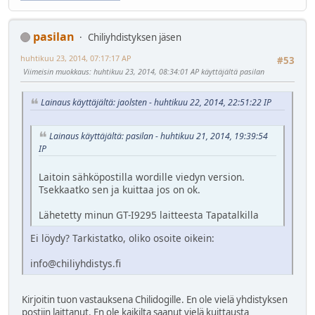
pasilan
Chiliyhdistyksen jäsen
huhtikuu 23, 2014, 07:17:17 AP
#53
Viimeisin muokkaus
: huhtikuu 23, 2014, 08:34:01 AP käyttäjältä pasilan
Lainaus käyttäjältä: jaolsten - huhtikuu 22, 2014, 22:51:22 IP
Lainaus käyttäjältä: pasilan - huhtikuu 21, 2014, 19:39:54
IP
Laitoin sähköpostilla wordille viedyn version.
Tsekkaatko sen ja kuittaa jos on ok.
Lähetetty minun GT-I9295 laitteesta Tapatalkilla
Ei löydy? Tarkistatko, oliko osoite oikein:
info@chiliyhdistys.fi
Kirjoitin tuon vastauksena Chilidogille. En ole vielä yhdistyksen
postiin laittanut. En ole kaikilta saanut vielä kuittausta