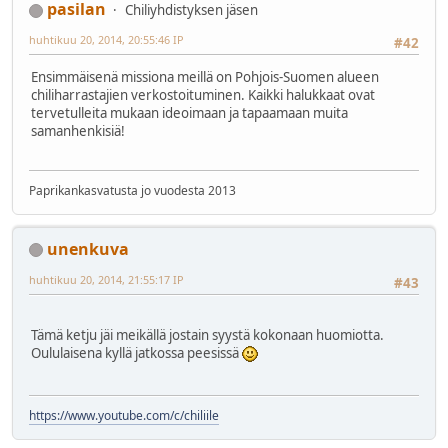
pasilan
Chiliyhdistyksen jäsen
huhtikuu 20, 2014, 20:55:46 IP
#42
Ensimmäisenä missiona meillä on Pohjois-Suomen alueen
chiliharrastajien verkostoituminen. Kaikki halukkaat ovat
tervetulleita mukaan ideoimaan ja tapaamaan muita
samanhenkisiä!
Paprikankasvatusta jo vuodesta 2013
unenkuva
huhtikuu 20, 2014, 21:55:17 IP
#43
Tämä ketju jäi meikällä jostain syystä kokonaan huomiotta.
Oululaisena kyllä jatkossa peesissä
https://www.youtube.com/c/chiliile