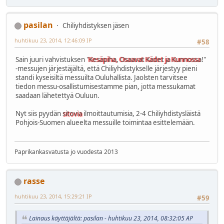
pasilan
Chiliyhdistyksen jäsen
huhtikuu 23, 2014, 12:46:09 IP
#58
Sain juuri vahvistuksen "
Kesäpiha, Osaavat Kädet ja Kunnossa
!"
-messujen järjestäjältä, että Chiliyhdistykselle järjestyy pieni
standi kyseisiltä messuilta Ouluhallista. Jaolsten tarvitsee
tiedon messu-osallistumisestamme pian, jotta messukamat
saadaan lähetettyä Ouluun.
Nyt siis pyydän
sitovia
ilmoittautumisia, 2-4 Chiliyhdistysläistä
Pohjois-Suomen alueelta messuille toimintaa esittelemään.
Paprikankasvatusta jo vuodesta 2013
rasse
huhtikuu 23, 2014, 15:29:21 IP
#59
Lainaus käyttäjältä: pasilan - huhtikuu 23, 2014, 08:32:05 AP