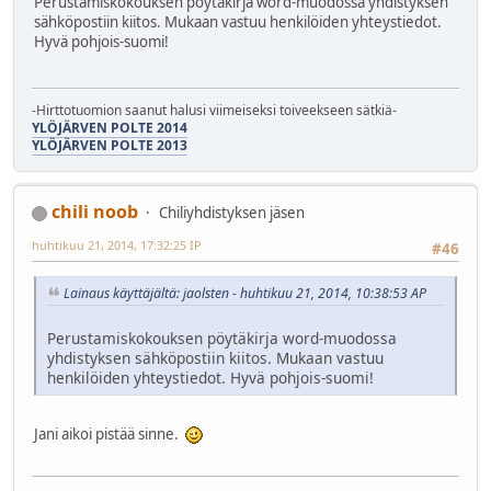
Perustamiskokouksen pöytäkirja word-muodossa yhdistyksen
sähköpostiin kiitos. Mukaan vastuu henkilöiden yhteystiedot.
Hyvä pohjois-suomi!
-Hirttotuomion saanut halusi viimeiseksi toiveekseen sätkiä-
YLÖJÄRVEN POLTE 2014
YLÖJÄRVEN POLTE 2013
chili noob
Chiliyhdistyksen jäsen
huhtikuu 21, 2014, 17:32:25 IP
#46
Lainaus käyttäjältä: jaolsten - huhtikuu 21, 2014, 10:38:53 AP
Perustamiskokouksen pöytäkirja word-muodossa
yhdistyksen sähköpostiin kiitos. Mukaan vastuu
henkilöiden yhteystiedot. Hyvä pohjois-suomi!
Jani aikoi pistää sinne.