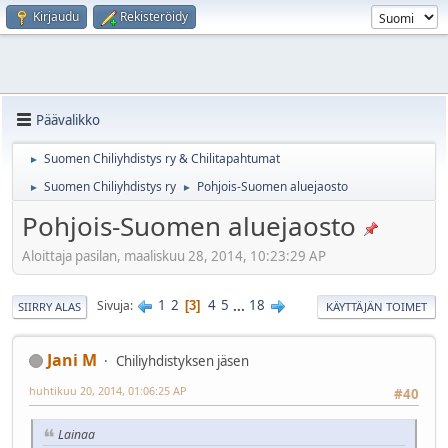
Kirjaudu
Rekisteröidy
Päävalikko
Suomen Chiliyhdistys ry & Chilitapahtumat
►
Suomen Chiliyhdistys ry
Pohjois-Suomen aluejaosto
►
►
Pohjois-Suomen aluejaosto
Aloittaja pasilan, maaliskuu 28, 2014, 10:23:29 AP
1
2
4
5
...
18
Sivuja
3
SIIRRY ALAS
KÄYTTÄJÄN TOIMET
Jani M
Chiliyhdistyksen jäsen
huhtikuu 20, 2014, 01:06:25 AP
#40
Lainaa