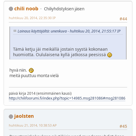
chili noob
Chiliyhdistyksen jäsen
huhtikuu 20, 2014, 22:35:30 IP
#44
Lainaus käyttäjältä: unenkuva - huhtikuu 20, 2014, 21:55:17 IP
Tämä ketju jäi meikällä jostain syystä kokonaan
huomiotta. Oululaisena kyllä jatkossa peesissä
hyvä niin.
meitä puuttuu monta vielä
päivä kirja 2014 (ensimmäinen kausi)
http://chilifoorumi.fi/index.php?topic=14985.msg281086#msg281086
jaolsten
huhtikuu 21, 2014, 10:38:53 AP
#45