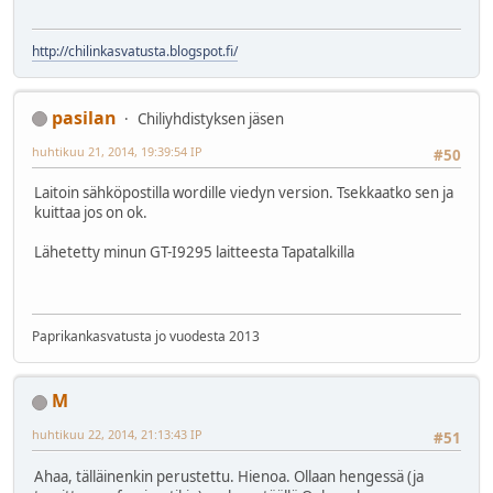
http://chilinkasvatusta.blogspot.fi/
pasilan
Chiliyhdistyksen jäsen
huhtikuu 21, 2014, 19:39:54 IP
#50
Laitoin sähköpostilla wordille viedyn version. Tsekkaatko sen ja
kuittaa jos on ok.
Lähetetty minun GT-I9295 laitteesta Tapatalkilla
Paprikankasvatusta jo vuodesta 2013
M
huhtikuu 22, 2014, 21:13:43 IP
#51
Ahaa, tälläinenkin perustettu. Hienoa. Ollaan hengessä (ja