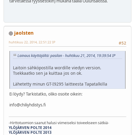
tarvittaessa fyysisestikin) mukana täällä Oulunsalossa.
jaolsten
huhtikuu 22, 2014, 22:51:22 IP
#52
Lainaus käyttäjältä: pasilan - huhtikuu 21, 2014, 19:39:54 IP
Laitoin sähköpostilla wordille viedyn version.
Tsekkaatko sen ja kuittaa jos on ok.
Lähetetty minun GT-I9295 laitteesta Tapatalkilla
Ei löydy? Tarkistatko, oliko osoite oikein:
info@chiliyhdistys.fi
-Hirttotuomion saanut halusi viimeiseksi toiveekseen sätkiä-
YLÖJÄRVEN POLTE 2014
YLÖJÄRVEN POLTE 2013