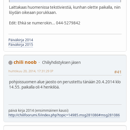
Laittakaas huomenissa tekstiviestiä, kunhan olette paikalla, niin
löydän oikeaan porukkaan.
Edit: Ehkä se numerokin... 044-5279842
Päiväkirja 2014
Päiväkirja 2015
chili noob
Chiliyhdistyksen jäsen
huhtikuu 20, 2014, 17:31:29 IP
#41
pohjoissuomen alue jaosto on perustettu tänään 20.4.2014 klo
14.55. paikalla oli 4 henkilöä.
päivä kirja 2014 (ensimmäinen kausi)
http://chilifoorumi.fi/index.php?topic=14985.msg281086#msg281086