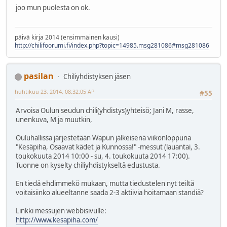
joo mun puolesta on ok.
päivä kirja 2014 (ensimmäinen kausi)
http://chilifoorumi.fi/index.php?topic=14985.msg281086#msg281086
pasilan
Chiliyhdistyksen jäsen
huhtikuu 23, 2014, 08:32:05 AP
#55
Arvoisa Oulun seudun chili(yhdistys)yhteisö; Jani M, rasse,
unenkuva, M ja muutkin,
Ouluhallissa järjestetään Wapun jälkeisenä viikonloppuna
"Kesäpiha, Osaavat kädet ja Kunnossa!" -messut (lauantai, 3.
toukokuuta 2014 10:00 - su, 4. toukokuuta 2014 17:00).
Tuonne on kyselty chiliyhdistykseltä edustusta.
En tiedä ehdimmekö mukaan, mutta tiedustelen nyt teiltä
voitaisiinko alueeltanne saada 2-3 aktiivia hoitamaan standiä?
Linkki messujen webbisivulle:
http://www.kesapiha.com/