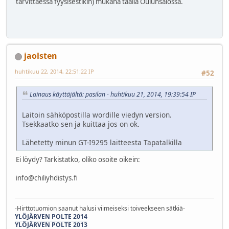
tarvittaessa fyysisestikin) mukana täällä Oulunsalossa.
jaolsten
huhtikuu 22, 2014, 22:51:22 IP
#52
Lainaus käyttäjältä: pasilan - huhtikuu 21, 2014, 19:39:54 IP
Laitoin sähköpostilla wordille viedyn version.
Tsekkaatko sen ja kuittaa jos on ok.
Lähetetty minun GT-I9295 laitteesta Tapatalkilla
Ei löydy? Tarkistatko, oliko osoite oikein:
info@chiliyhdistys.fi
-Hirttotuomion saanut halusi viimeiseksi toiveekseen sätkiä-
YLÖJÄRVEN POLTE 2014
YLÖJÄRVEN POLTE 2013