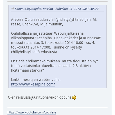
Lainaus käyttäjältä: pasilan - huhtikuu 23, 2014, 08:32:05 AP
Arvoisa Oulun seudun chili(yhdistys)yhteisö; Jani M,
rasse, unenkuva, M ja muutkin,
Ouluhallissa järjestetään Wapun jälkeisenä
viikonloppuna "Kesäpiha, Osaavat kädet ja Kunnossa!" -
messut (lauantai, 3. toukokuuta 2014 10:00 - su, 4.
toukokuuta 2014 17:00). Tuonne on kyselty
chiliyhdistykseltä edustusta.
En tiedä ehdimmekö mukaan, mutta tiedustelen nyt
teiltä voitaisiinko alueeltanne saada 2-3 aktiivia
hoitamaan standiä?
Linkki messujen webbisivulle:
http://www.kesapiha.com/
Olen reissussa juuri tuona viikonloppuna
https://www.youtube.com/c/chiliile