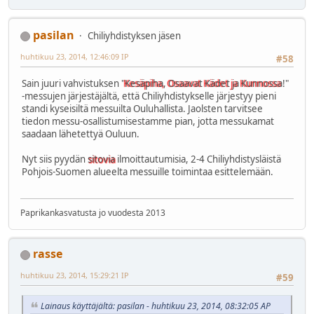
pasilan
Chiliyhdistyksen jäsen
huhtikuu 23, 2014, 12:46:09 IP
#58
Sain juuri vahvistuksen "
Kesäpiha, Osaavat Kädet ja Kunnossa
!"
-messujen järjestäjältä, että Chiliyhdistykselle järjestyy pieni
standi kyseisiltä messuilta Ouluhallista. Jaolsten tarvitsee
tiedon messu-osallistumisestamme pian, jotta messukamat
saadaan lähetettyä Ouluun.
Nyt siis pyydän
sitovia
ilmoittautumisia, 2-4 Chiliyhdistysläistä
Pohjois-Suomen alueelta messuille toimintaa esittelemään.
Paprikankasvatusta jo vuodesta 2013
rasse
huhtikuu 23, 2014, 15:29:21 IP
#59
Lainaus käyttäjältä: pasilan - huhtikuu 23, 2014, 08:32:05 AP