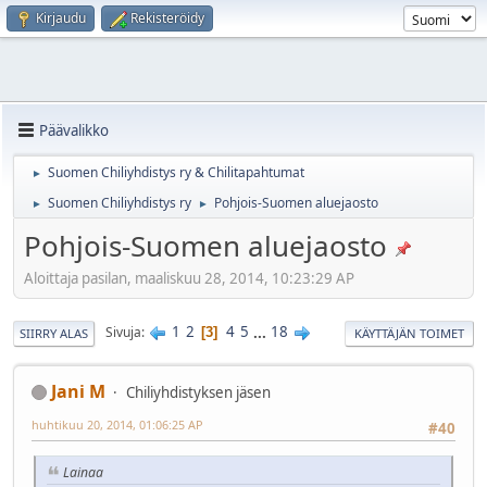
Kirjaudu
Rekisteröidy
Päävalikko
Suomen Chiliyhdistys ry & Chilitapahtumat
►
Suomen Chiliyhdistys ry
Pohjois-Suomen aluejaosto
►
►
Pohjois-Suomen aluejaosto
Aloittaja pasilan, maaliskuu 28, 2014, 10:23:29 AP
1
2
4
5
...
18
Sivuja
3
SIIRRY ALAS
KÄYTTÄJÄN TOIMET
Jani M
Chiliyhdistyksen jäsen
huhtikuu 20, 2014, 01:06:25 AP
#40
Lainaa