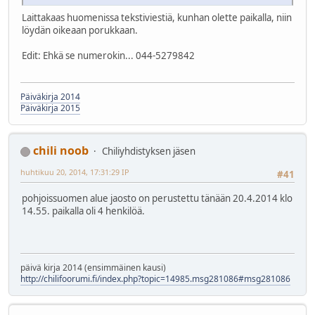
Laittakaas huomenissa tekstiviestiä, kunhan olette paikalla, niin
löydän oikeaan porukkaan.
Edit: Ehkä se numerokin... 044-5279842
Päiväkirja 2014
Päiväkirja 2015
chili noob
Chiliyhdistyksen jäsen
huhtikuu 20, 2014, 17:31:29 IP
#41
pohjoissuomen alue jaosto on perustettu tänään 20.4.2014 klo
14.55. paikalla oli 4 henkilöä.
päivä kirja 2014 (ensimmäinen kausi)
http://chilifoorumi.fi/index.php?topic=14985.msg281086#msg281086