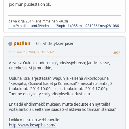
joo mun puolesta on ok.
päivä kirja 2014 (ensimmäinen kausi)
http://chilifoorumi.fi/index.php?topic=14985.msg281086#msg281086
pasilan
Chiliyhdistyksen jäsen
huhtikuu 23, 2014, 08:32:05 AP
#55
Arvoisa Oulun seudun chili(yhdistys)yhteisö; Jani M, rasse,
unenkuva, M ja muutkin,
Ouluhallissa järjestetään Wapun jälkeisenä viikonloppuna
"Kesäpiha, Osaavat kädet ja Kunnossa!" -messut (lauantai, 3.
toukokuuta 2014 10:00 - su, 4. toukokuuta 2014 17:00).
Tuonne on kyselty chiliyhdistykseltä edustusta.
En tiedä ehdimmekö mukaan, mutta tiedustelen nyt teiltä
voitaisiinko alueeltanne saada 2-3 aktiivia hoitamaan standiä?
Linkki messujen webbisivulle:
http://www.kesapiha.com/