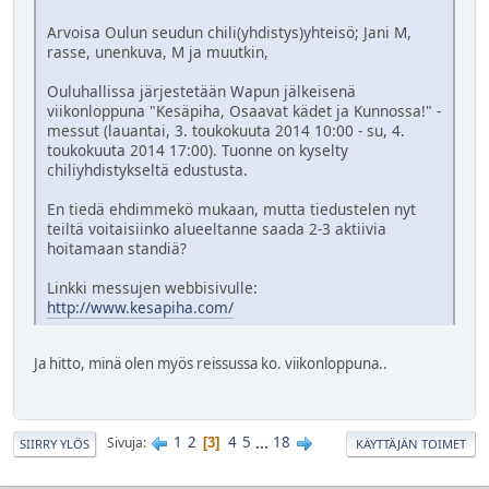
Arvoisa Oulun seudun chili(yhdistys)yhteisö; Jani M,
rasse, unenkuva, M ja muutkin,
Ouluhallissa järjestetään Wapun jälkeisenä
viikonloppuna "Kesäpiha, Osaavat kädet ja Kunnossa!" -
messut (lauantai, 3. toukokuuta 2014 10:00 - su, 4.
toukokuuta 2014 17:00). Tuonne on kyselty
chiliyhdistykseltä edustusta.
En tiedä ehdimmekö mukaan, mutta tiedustelen nyt
teiltä voitaisiinko alueeltanne saada 2-3 aktiivia
hoitamaan standiä?
Linkki messujen webbisivulle:
http://www.kesapiha.com/
Ja hitto, minä olen myös reissussa ko. viikonloppuna..
1
2
4
5
...
18
Sivuja
3
SIIRRY YLÖS
KÄYTTÄJÄN TOIMET