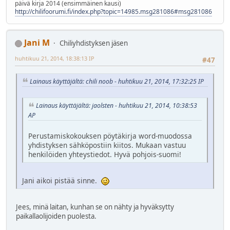
päivä kirja 2014 (ensimmäinen kausi)
http://chilifoorumi.fi/index.php?topic=14985.msg281086#msg281086
Jani M
Chiliyhdistyksen jäsen
huhtikuu 21, 2014, 18:38:13 IP
#47
Lainaus käyttäjältä: chili noob - huhtikuu 21, 2014, 17:32:25 IP
Lainaus käyttäjältä: jaolsten - huhtikuu 21, 2014, 10:38:53
AP
Perustamiskokouksen pöytäkirja word-muodossa
yhdistyksen sähköpostiin kiitos. Mukaan vastuu
henkilöiden yhteystiedot. Hyvä pohjois-suomi!
Jani aikoi pistää sinne.
Jees, minä laitan, kunhan se on nähty ja hyväksytty
paikallaolijoiden puolesta.