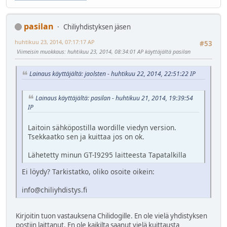
pasilan
Chiliyhdistyksen jäsen
huhtikuu 23, 2014, 07:17:17 AP
#53
Viimeisin muokkaus
: huhtikuu 23, 2014, 08:34:01 AP käyttäjältä pasilan
Lainaus käyttäjältä: jaolsten - huhtikuu 22, 2014, 22:51:22 IP
Lainaus käyttäjältä: pasilan - huhtikuu 21, 2014, 19:39:54
IP
Laitoin sähköpostilla wordille viedyn version.
Tsekkaatko sen ja kuittaa jos on ok.
Lähetetty minun GT-I9295 laitteesta Tapatalkilla
Ei löydy? Tarkistatko, oliko osoite oikein:
info@chiliyhdistys.fi
Kirjoitin tuon vastauksena Chilidogille. En ole vielä yhdistyksen
postiin laittanut. En ole kaikilta saanut vielä kuittausta