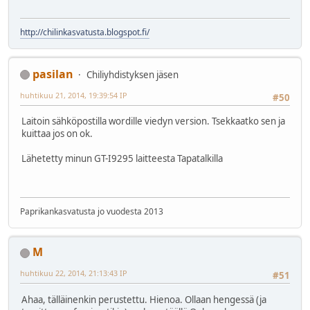
http://chilinkasvatusta.blogspot.fi/
pasilan
Chiliyhdistyksen jäsen
huhtikuu 21, 2014, 19:39:54 IP
#50
Laitoin sähköpostilla wordille viedyn version. Tsekkaatko sen ja
kuittaa jos on ok.
Lähetetty minun GT-I9295 laitteesta Tapatalkilla
Paprikankasvatusta jo vuodesta 2013
M
huhtikuu 22, 2014, 21:13:43 IP
#51
Ahaa, tälläinenkin perustettu. Hienoa. Ollaan hengessä (ja