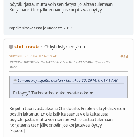
pöytäkirjasta, mutta voin sen tietysti jo laittaa tulemaan.
Korjataan sitten jälkeenpäin jos korjattavaa löytyy.
Paprikankasvatusta jo vuodesta 2013
chili noob
Chiliyhdistyksen jäsen
huhtikuu 23, 2014, 07:42:59 AP
#54
Viimeisin muokkaus
: huhtikuu 23, 2014, 07:44:34 AP käyttäjältä chili
noob
Lainaus käyttäjältä: pasilan - huhtikuu 23, 2014, 07:17:17 AP
Ei löydy? Tarkistatko, oliko osoite oikein:
Kirjoitin tuon vastauksena Chilidogille. En ole vielä yhdistyksen
postiin laittanut. En ole kaikilta saanut vielä kuittausta
pöytäkirjasta, mutta voin sen tietysti jo laittaa tulemaan.
Korjataan sitten jälkeenpäin jos korjattavaa löytyy.
[/quote]