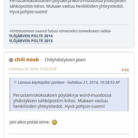
Perustamiskokouksen pöytäkirja word-muodossa yhdistyksen
sähköpostiin kiitos. Mukaan vastuu henkilöiden yhteystiedot.
Hyvä pohjois-suomi!
-Hirttotuomion saanut halusi viimeiseksi toiveekseen sätkiä-
YLÖJÄRVEN POLTE 2014
YLÖJÄRVEN POLTE 2013
chili noob
Chiliyhdistyksen jäsen
huhtikuu 21, 2014, 17:32:25 IP
#46
Lainaus käyttäjältä: jaolsten - huhtikuu 21, 2014, 10:38:53 AP
Perustamiskokouksen pöytäkirja word-muodossa
yhdistyksen sähköpostiin kiitos. Mukaan vastuu
henkilöiden yhteystiedot. Hyvä pohjois-suomi!
Jani aikoi pistää sinne.