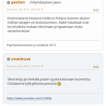
pasilan
Chiliyhdistyksen jäsen
huhtikuu 20, 2014, 20:55:46 IP
#42
Ensimmäisenä missiona meillä on Pohjois-Suomen alueen
chiliharrastajien verkostoituminen. Kaikki halukkaat ovat
tervetulleita mukaan ideoimaan ja tapaamaan muita
samanhenkisiä!
Paprikankasvatusta jo vuodesta 2013
unenkuva
huhtikuu 20, 2014, 21:55:17 IP
#43
Tämä ketju jäi meikällä jostain syystä kokonaan huomiotta.
Oululaisena kyllä jatkossa peesissä
https://www.youtube.com/c/chiliile