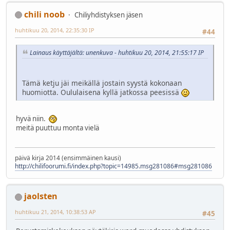
chili noob
Chiliyhdistyksen jäsen
huhtikuu 20, 2014, 22:35:30 IP
#44
Lainaus käyttäjältä: unenkuva - huhtikuu 20, 2014, 21:55:17 IP
Tämä ketju jäi meikällä jostain syystä kokonaan
huomiotta. Oululaisena kyllä jatkossa peesissä
hyvä niin.
meitä puuttuu monta vielä
päivä kirja 2014 (ensimmäinen kausi)
http://chilifoorumi.fi/index.php?topic=14985.msg281086#msg281086
jaolsten
huhtikuu 21, 2014, 10:38:53 AP
#45