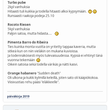
Turbo pube
2kpl vanhuksia
Hitaasti tuli kukkia ja todella hitaasti alkoi kypsymään.
Runsaasti raakoja podeja 25.10
Rocoto Riesen
5kpl vanhuksia
Paljon satoa, mutta hidasta....
Pimenta Barro do Ribeira
Ties kuinka monta vuotta on yritetty tappaa kaveria, mutta
sitkeä kun on niin vieläkin on mukana kuvioissa.
Ja todennäköisesti myös tulevaisuudessa. Kypsiä ei ehtinyt tänä
vuonna tekemään
Oikein satoisa sekä todella värikäs ja nätti kasvi.
Orange habanero
"Sudden death"
Oli ulkona ja kukki kylmillä keleillä, joten sato oli kääpiökokoa.
Viisivuotias rehu pääsi "eläkkeelle".
päiväkirja 2019