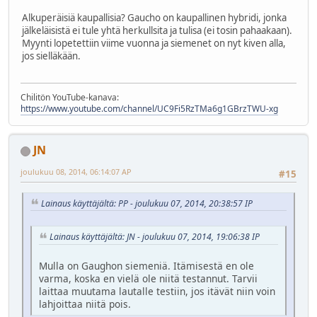
Alkuperäisiä kaupallisia? Gaucho on kaupallinen hybridi, jonka
jälkeläisistä ei tule yhtä herkullsita ja tulisa (ei tosin pahaakaan).
Myynti lopetettiin viime vuonna ja siemenet on nyt kiven alla,
jos sielläkään.
Chilitön YouTube-kanava:
https://www.youtube.com/channel/UC9Fi5RzTMa6g1GBrzTWU-xg
JN
joulukuu 08, 2014, 06:14:07 AP
#15
Lainaus käyttäjältä: PP - joulukuu 07, 2014, 20:38:57 IP
Lainaus käyttäjältä: JN - joulukuu 07, 2014, 19:06:38 IP
Mulla on Gaughon siemeniä. Itämisestä en ole
varma, koska en vielä ole niitä testannut. Tarvii
laittaa muutama lautalle testiin, jos itävät niin voin
lahjoittaa niitä pois.