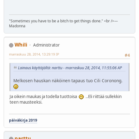
"Sometimes you have to be a bitch to get things done." <br />―
Madonna
Whili
Administrator
marraskuu 28, 2014, 13:29:19 IP
#4
Lainaus käyttäjältä: narttu - marraskuu 28, 2014, 11:55:06 AP
Melkosen hauskan näköinen tapaus tuo Cili Coronong.
Ja oikein maukas ja todella tuottoisa
..Eli riittää sullekkin
teen mausteeksi.
päiväkirja 2019
narttu