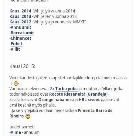
Menneitä muistellen:
Kausi 2014
-Whiljelyä vuonna 2014..
Kausi 2013
-Whiljellen vuonna 2013
Kausi 2012
-Whiljelyä jo vuodesta MMXII
-
Annuumit
-
Baccatumit
-
Chinencet
-
Pubet
-
Villit
Kausi 2015:
Viimekaudesta jälleen supistetaan lajikkeiden ja taimien määrää
!!
Vanhoina selvinnevät 2x
Turbo pube
ja muutama "ylläri" jotka
todennäköisesti ovat
Rocoto Rieseneitä
(
Grandeja
)
.
Sisällä kasvavat
Orange habanero
ja
HBL sweet
päässevät
ensi kesänä myös pihalle.
..Ja selviytyjäksi voidaan myös laskea
Pimenta Barro de
Ribeiro
uudet taimet:
-
Alma
- annuum