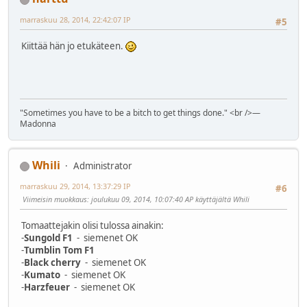
marraskuu 28, 2014, 22:42:07 IP
#5
Kiittää hän jo etukäteen.
"Sometimes you have to be a bitch to get things done." <br />―
Madonna
Whili
Administrator
marraskuu 29, 2014, 13:37:29 IP
#6
Viimeisin muokkaus
: joulukuu 09, 2014, 10:07:40 AP käyttäjältä Whili
Tomaattejakin olisi tulossa ainakin:
-
Sungold F1
- siemenet OK
-
Tumblin Tom F1
-
Black cherry
- siemenet OK
-
Kumato
- siemenet OK
-
Harzfeuer
- siemenet OK