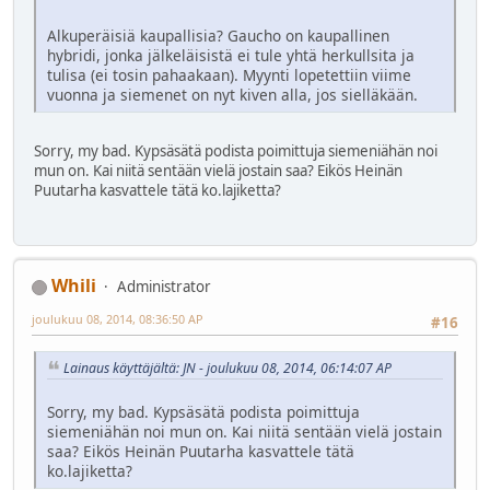
Alkuperäisiä kaupallisia? Gaucho on kaupallinen
hybridi, jonka jälkeläisistä ei tule yhtä herkullsita ja
tulisa (ei tosin pahaakaan). Myynti lopetettiin viime
vuonna ja siemenet on nyt kiven alla, jos sielläkään.
Sorry, my bad. Kypsäsätä podista poimittuja siemeniähän noi
mun on. Kai niitä sentään vielä jostain saa? Eikös Heinän
Puutarha kasvattele tätä ko.lajiketta?
Whili
Administrator
joulukuu 08, 2014, 08:36:50 AP
#16
Lainaus käyttäjältä: JN - joulukuu 08, 2014, 06:14:07 AP
Sorry, my bad. Kypsäsätä podista poimittuja
siemeniähän noi mun on. Kai niitä sentään vielä jostain
saa? Eikös Heinän Puutarha kasvattele tätä
ko.lajiketta?