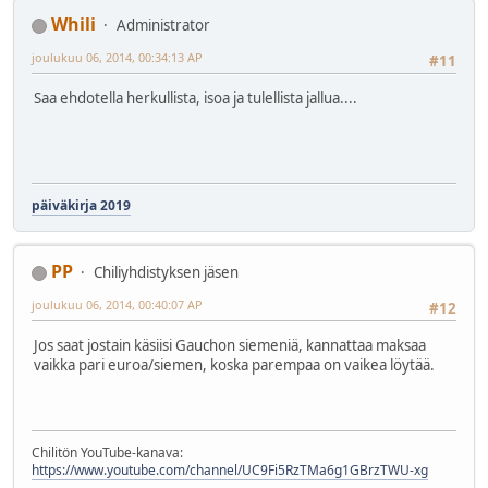
Whili
Administrator
joulukuu 06, 2014, 00:34:13 AP
#11
Saa ehdotella herkullista, isoa ja tulellista jallua....
päiväkirja 2019
PP
Chiliyhdistyksen jäsen
joulukuu 06, 2014, 00:40:07 AP
#12
Jos saat jostain käsiisi Gauchon siemeniä, kannattaa maksaa
vaikka pari euroa/siemen, koska parempaa on vaikea löytää.
Chilitön YouTube-kanava:
https://www.youtube.com/channel/UC9Fi5RzTMa6g1GBrzTWU-xg