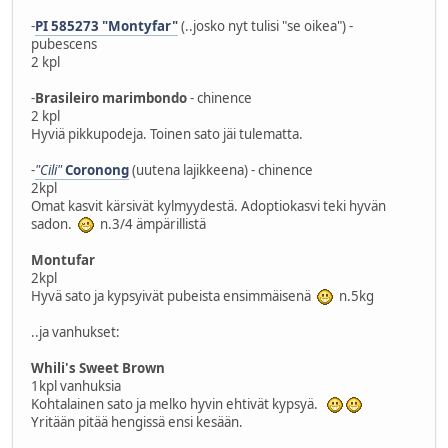
-
PI 585273 "Montyfar"
(..josko nyt tulisi "se oikea") -
pubescens
2 kpl
-
Brasileiro marimbondo
- chinence
2 kpl
Hyviä pikkupodeja. Toinen sato jäi tulematta.
-
"Cili"
Coronong
(uutena lajikkeena) - chinence
2kpl
Omat kasvit kärsivät kylmyydestä. Adoptiokasvi teki hyvän
sadon.
n.3/4 ämpärillistä
Montufar
2kpl
Hyvä sato ja kypsyivät pubeista ensimmäisenä
n.5kg
..ja vanhukset:
Whili's Sweet Brown
1kpl vanhuksia
Kohtalainen sato ja melko hyvin ehtivät kypsyä.
Yritään pitää hengissä ensi kesään.