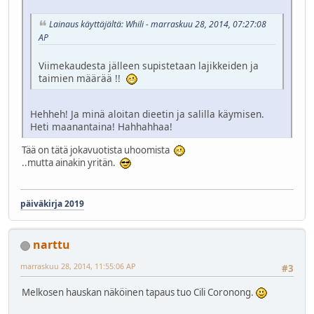
Lainaus käyttäjältä: Whili - marraskuu 28, 2014, 07:27:08
AP
Viimekaudesta jälleen supistetaan lajikkeiden ja
taimien määrää !!
Hehheh! Ja minä aloitan dieetin ja salilla käymisen.
Heti maanantaina! Hahhahhaa!
Tää on tätä jokavuotista uhoomista
..mutta ainakin yritän.
päiväkirja 2019
narttu
marraskuu 28, 2014, 11:55:06 AP
#3
Melkosen hauskan näköinen tapaus tuo Cili Coronong.