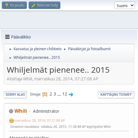
Kirjaudu
Rekisteröidy
Päävalikko
Kasvatus ja yleinen chilitieto
Päiväkirjat ja fotoalbumit
►
►
Whiljelmät pienenee.. 2015
►
Whiljelmät pienenee.. 2015
Aloittaja Whili, marraskuu 28, 2014, 07:27:08 AP
2
3
...
12
Sivuja
1
SIIRRY ALAS
KÄYTTÄJÄN TOIMET
Whili
Administrator
marraskuu 28, 2014, 07:27:08 AP
Viimeisin muokkaus
: lokakuu 26, 2015, 11:38:48 AP käyttäjältä Whili