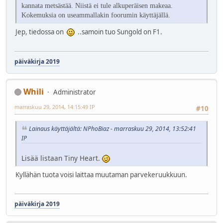
kannata metsästää. Niistä ei tule alkuperäisen makeaa.
Kokemuksia on useammallakin foorumin käyttäjällä.
Jep, tiedossa on
..samoin tuo Sungold on F1.
päiväkirja 2019
Whili
Administrator
marraskuu 29, 2014, 14:15:49 IP
#10
Lainaus käyttäjältä: NPhoBiaz - marraskuu 29, 2014, 13:52:41
IP
Lisää listaan Tiny Heart.
Kyllähän tuota voisi laittaa muutaman parvekeruukkuun.
päiväkirja 2019