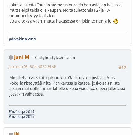
Jokusia
oikeita
Caucho-siemeniä on vielä harrastajien hallussa,
mutta eipä taida olla kaupan. Noita tulettomia F2- ja F3-
siemeniä löytyy täältäkin.
Että kiitoksia vaan, mutta hakusessa on jokin toinen jallu
päiväkirja 2019
Jani M
Chiliyhdistyksen jäsen
joulukuu 08, 2014, 08:52:34 AP
#17
Minullehan vois niitä jälkipolven Gauchojakin pistää... Vois
kokeilla risteyttää niitä F1:n kanssa ja katsoa, josko sais niistä
aikaan mahdollisimman lähelle oikeaa Gauchoa olevia jälkeläisiä
jossakin vaiheessa.
Päiväkirja 2014
Päiväkirja 2015
JN