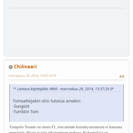
Chilivaari
marraskuu 29, 2014, 14:07:47 IP
#8
Lainaus käyttäjältä: Whili - marraskuu 29, 2014, 13:37:29 IP
Tomaattejakin olisi tulossa ainakin:
-Sungold
-Tumblin Tom
Tumpelo Tommi on sitten F1, että mitään kierrätyssiemeniä ei kannata
metsästää. Niistä ei tule alkuperäisen makeaa. Kokemuksia on