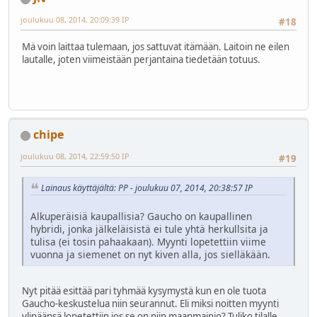
joulukuu 08, 2014, 20:09:39 IP
#18
Mä voin laittaa tulemaan, jos sattuvat itämään. Laitoin ne eilen
lautalle, joten viimeistään perjantaina tiedetään totuus.
chipe
joulukuu 08, 2014, 22:59:50 IP
#19
Lainaus käyttäjältä: PP - joulukuu 07, 2014, 20:38:57 IP
Alkuperäisiä kaupallisia? Gaucho on kaupallinen
hybridi, jonka jälkeläisistä ei tule yhtä herkullsita ja
tulisa (ei tosin pahaakaan). Myynti lopetettiin viime
vuonna ja siemenet on nyt kiven alla, jos sielläkään.
Nyt pitää esittää pari tyhmää kysymystä kun en ole tuota
Gaucho-keskustelua niin seurannut. Eli miksi noitten myynti
ylipäänsä lopetettiin jos se on niin maanmainio? Tuliko tilalle