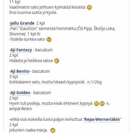
11 kpl
Vaatimaton sato johtuen kylmästä kesästä
Ensi vuonna uutta yritystä.
-
Jallu Grande
2 kpl
-Pari "Gauchon" siementä hommattu (Čili Pipp, Škofja Loka,
Slovenia) 1 kpl iti
-Todella surkea sato
-
Aji Fantacy
- baccatum
2 kpl
Hidasta ja heikkoa satoa
-
Aji Benito
- baccatum
3 kpl
Kohtalainen sato, mutta hitaasti kypsyivät. n.1/2kg
-
Aji Golden
- baccatum
2 kpl
Hyvin tuli podeja, mutta eivät ehtineet kypsyä
n.
ämpärillinen
-ehkä vois kokeilla tuota paljon kehuttua "
Repa-Werneriäkin
"
2 kpl
Jokunen raaka marja.