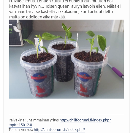
rullailee lehtiä. Lehtien rullailu ei huoleta kun muuten noi
kasvaa ihan hyvin... Toisen queen lauryn latvoin eilen. Näitä ei
varmaan tarvitse kastella viikkokausiin, kun toi huuhdeltu
multa on edelleen aika märkää.
Päiväkirja: Ensimmäinen yritys
http://chilifoorumi.fi/index.php?
topic=15012.0
Toinen kierros:
http://chilifoorumi.fi/index.php?