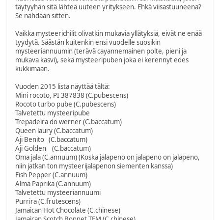
täytyyhän sitä lähteä uuteen yritykseen. Ehkä viisastuuneena?
Se nähdään sitten.
Vaikka mysteerichilit olivatkin mukavia yllätyksiä, eivät ne enää
tyydytä. Säästän kuitenkin ensi vuodelle suosikin
mysteeriannuumin (terävä cayannemainen polte, pieni ja
mukava kasvi), sekä mysteeripuben joka ei kerennyt edes
kukkimaan.
Vuoden 2015 lista näyttää tältä:
Mini rocoto, PI 387838 (C.pubescens)
Rocoto turbo pube (C.pubescens)
Talvetettu mysteeripube
Trepadeira do werner (C.baccatum)
Queen laury (C.baccatum)
Aji Benito (C.baccatum)
Aji Golden (C.baccatum)
Oma jala (C.annuum) (Koska jalapeno on jalapeno on jalapeno,
niin jatkan ton mysteerijalapenon siementen kanssa)
Fish Pepper (C.annuum)
Alma Paprika (C.annuum)
Talvetettu mysteeriannuumi
Purrira (C.frutescens)
Jamaican Hot Chocolate (C.chinese)
Jamaican Scotch Bonnet TFM (C.chinese)