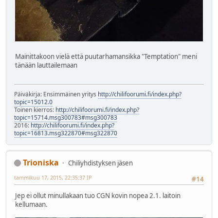
Mainittakoon vielä että puutarhamansikka "Temptation" meni
tänään lauttailemaan
Päiväkirja: Ensimmäinen yritys
http://chilifoorumi.fi/index.php?
topic=15012.0
Toinen kierros:
http://chilifoorumi.fi/index.php?
topic=15714.msg300783#msg300783
2016:
http://chilifoorumi.fi/index.php?
topic=16813.msg322870#msg322870
Trioniska
Chiliyhdistyksen jäsen
tammikuu 17, 2015, 22:35:37 IP
#14
Jep ei ollut minullakaan tuo CGN kovin nopea 2.1. laitoin
kellumaan.