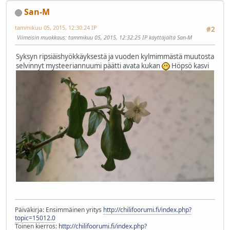
San-M
tammikuu 05, 2015, 12:30:24 IP
#2
Viimeisin muokkaus
: tammikuu 05, 2015, 12:32:25 IP käyttäjältä San-M
Syksyn ripsiäishyökkäyksestä ja vuoden kylmimmästä muutosta
selvinnyt mysteeriannuumi päätti avata kukan
Höpsö kasvi
Päiväkirja: Ensimmäinen yritys
http://chilifoorumi.fi/index.php?
topic=15012.0
Toinen kierros:
http://chilifoorumi.fi/index.php?