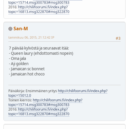
topic=15714.msg300783#msg300783
2016:
http://chilifoorumi.fi/index.php?
topic=16813.msg322870#msg322870
San-M
tammikuu 06, 2015, 21:12:42 IP
#3
7 päivää kylvöstä ja seuraavat itää:
- Queen laury (ehdottomasti nopein)
- Oma jala
- Aji golden
- Jamaican sc bonnet
- Jamaican hot choco
Päiväkirja: Ensimmäinen yritys
http://chilifoorumi.fi/index.php?
topic=15012.0
Toinen kierros:
http://chilifoorumi.fi/index.php?
topic=15714.msg300783#msg300783
2016:
http://chilifoorumi.fi/index.php?
topic=16813.msg322870#msg322870