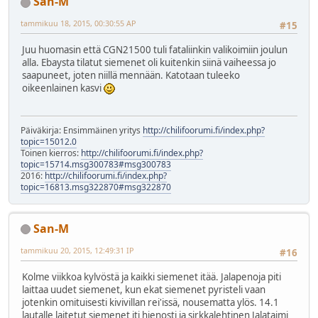
San-M
tammikuu 18, 2015, 00:30:55 AP
#15
Juu huomasin että CGN21500 tuli fataliinkin valikoimiin joulun
alla. Ebaysta tilatut siemenet oli kuitenkin siinä vaiheessa jo
saapuneet, joten niillä mennään. Katotaan tuleeko
oikeenlainen kasvi
Päiväkirja: Ensimmäinen yritys
http://chilifoorumi.fi/index.php?
topic=15012.0
Toinen kierros:
http://chilifoorumi.fi/index.php?
topic=15714.msg300783#msg300783
2016:
http://chilifoorumi.fi/index.php?
topic=16813.msg322870#msg322870
San-M
tammikuu 20, 2015, 12:49:31 IP
#16
Kolme viikkoa kylvöstä ja kaikki siemenet itää. Jalapenoja piti
laittaa uudet siemenet, kun ekat siemenet pyristeli vaan
jotenkin omituisesti kivivillan rei'issä, nousematta ylös. 14.1
lautalle laitetut siemenet iti hienosti ja sirkkalehtinen Jalataimi