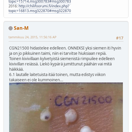
topic=15714.msg300783#msg300783
2016:
http://chilifoorumi.fi/index.php?
topic=16813.msg322870#msg322870
San-M
tammikuu 24, 2015, 11:56:16 AP
#17
CGN21500 hidastelee edelleen. ONNEKSI yksi siemen iti hyvin
ja on jo pikkuinen taimi, niin ei tarvitse hiuksiaan repiä.
Toinen kivivillaan kylvetyistä siemenistä rimpuilee edelleen
kivivillan reiässä. Liekö kypärä jumittunut päähän vai mitä
häikkää.
6.1 lautalle laitetuista itää toinen, mutta edistys viikon
takaiseen ei ole kummoinen...