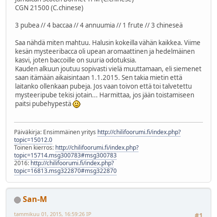
CGN 21500 (C.chinese)
3 pubea // 4 baccaa // 4 annuumia // 1 frute // 3 chineseä
Saa nähdä miten mahtuu. Halusin kokeilla vähän kaikkea. Viime
kesän mysteeribacca oli upean aromaattinen ja hedelmäinen
kasvi, joten baccoille on suuria odotuksia.
Kauden alkuun joutuu sopivasti vielä muuttamaan, eli siemenet
saan itämään aikaisintaan 1.1.2015. Sen takia mietin että
laitanko ollenkaan pubeja. Jos vaan toivon että toi talvetettu
mysteeripube tekisi jotain... Harmittaa, jos jään toistamiseen
paitsi pubehypestä
Päiväkirja: Ensimmäinen yritys
http://chilifoorumi.fi/index.php?
topic=15012.0
Toinen kierros:
http://chilifoorumi.fi/index.php?
topic=15714.msg300783#msg300783
2016:
http://chilifoorumi.fi/index.php?
topic=16813.msg322870#msg322870
San-M
tammikuu 01, 2015, 16:59:26 IP
#1