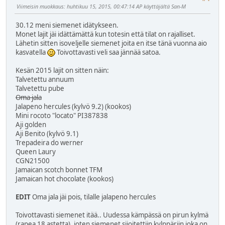
Viimeisin muokkaus
: huhtikuu 15, 2015, 00:47:14 AP käyttäjältä San-M
30.12 meni siemenet idätykseen.
Monet lajit jäi idättämättä kun totesin että tilat on rajalliset.
Lähetin sitten isoveljelle siemenet joita en itse tänä vuonna aio
kasvatella
Toivottavasti veli saa jännää satoa.
Kesän 2015 lajit on sitten näin:
Talvetettu annuum
Talvetettu pube
Oma jala
Jalapeno hercules (kylvö 9.2) (kookos)
Mini rocoto "locato" PI387838
Aji golden
Aji Benito (kylvö 9.1)
Trepadeira do werner
Queen Laury
CGN21500
Jamaican scotch bonnet TFM
Jamaican hot chocolate (kookos)
EDIT
Oma jala jäi pois, tilalle jalapeno hercules
Toivottavasti siemenet itää.. Uudessa kämpässä on pirun kylmä
(rapea 18 astetta), joten siemenet sijoitettiin kylppäriin joka on