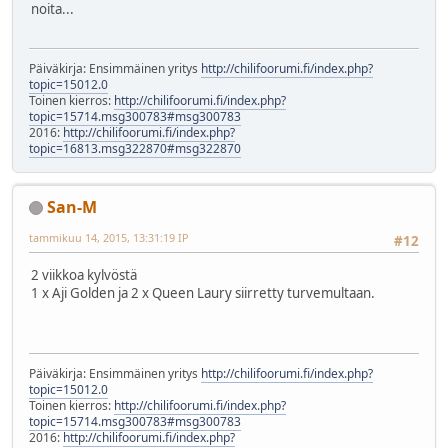
noita...
Päiväkirja: Ensimmäinen yritys
http://chilifoorumi.fi/index.php?
topic=15012.0
Toinen kierros:
http://chilifoorumi.fi/index.php?
topic=15714.msg300783#msg300783
2016:
http://chilifoorumi.fi/index.php?
topic=16813.msg322870#msg322870
San-M
tammikuu 14, 2015, 13:31:19 IP
#12
2 viikkoa kylvöstä
1 x Aji Golden ja 2 x Queen Laury siirretty turvemultaan.
Päiväkirja: Ensimmäinen yritys
http://chilifoorumi.fi/index.php?
topic=15012.0
Toinen kierros:
http://chilifoorumi.fi/index.php?
topic=15714.msg300783#msg300783
2016:
http://chilifoorumi.fi/index.php?