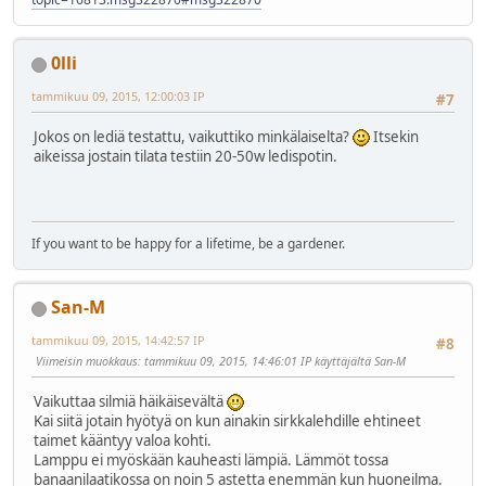
0lli
tammikuu 09, 2015, 12:00:03 IP
#7
Jokos on lediä testattu, vaikuttiko minkälaiselta?
Itsekin
aikeissa jostain tilata testiin 20-50w ledispotin.
If you want to be happy for a lifetime, be a gardener.
San-M
tammikuu 09, 2015, 14:42:57 IP
#8
Viimeisin muokkaus
: tammikuu 09, 2015, 14:46:01 IP käyttäjältä San-M
Vaikuttaa silmiä häikäisevältä
Kai siitä jotain hyötyä on kun ainakin sirkkalehdille ehtineet
taimet kääntyy valoa kohti.
Lamppu ei myöskään kauheasti lämpiä. Lämmöt tossa
banaanilaatikossa on noin 5 astetta enemmän kun huoneilma.