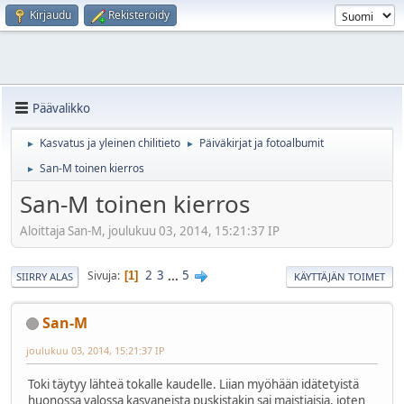
Kirjaudu
Rekisteröidy
Päävalikko
Kasvatus ja yleinen chilitieto
Päiväkirjat ja fotoalbumit
►
►
San-M toinen kierros
►
San-M toinen kierros
Aloittaja San-M, joulukuu 03, 2014, 15:21:37 IP
2
3
...
5
Sivuja
1
SIIRRY ALAS
KÄYTTÄJÄN TOIMET
San-M
joulukuu 03, 2014, 15:21:37 IP
Toki täytyy lähteä tokalle kaudelle. Liian myöhään idätetyistä
huonossa valossa kasvaneista puskistakin sai maistiaisia, joten