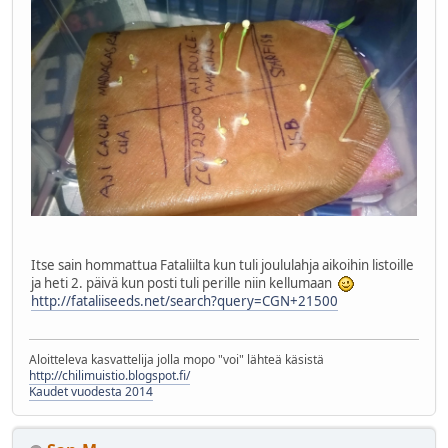
Itse sain hommattua Fataliilta kun tuli joululahja aikoihin listoille
ja heti 2. päivä kun posti tuli perille niin kellumaan
http://fataliiseeds.net/search?query=CGN+21500
Aloitteleva kasvattelija jolla mopo "voi" lähteä käsistä
http://chilimuistio.blogspot.fi/
Kaudet vuodesta 2014