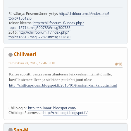
Päiväkirja: Ensimmäinen yritys
http://chilifoorumi.fi/index.php?
topic=15012.0
Toinen kierros:
http://chilifoorumi.fi/index.php?
topic=15714.msg300783#msg300783
2016:
http://chilifoorumi.fi/index.php?
topic=16813.msg322870#msg322870
Chilivaari
tammikuu 24, 2015, 12:46:53 IP
#18
Kaltsu suoritti vastaavassa tilanteessa leikkauksen itämättömille,
koville siemenilleen ja sieltähän putkahti juuri ulos:
http://chilicapsicum.blogspot.fi/2015/01/itamisen-hankaluutta.html
Chiliblogini:
http://chilivaari.blogspot.com/
Chilblogit Suomessa:
http://chiliblogit.blogspot.fi/
San-M