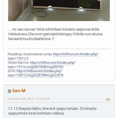
... no saa nauraa! Vielä odotellaan kiinasta saapuvaa lediä.
Hätävarana 20w energiansäästölamppu foliolla vuoratussa
banaani(muutto)laatikossa :F
Päiväkirja: Ensimmäinen yritys
http://chilifoorumi.fi/index.php?
topic=15012.0
Toinen kierros:
http://chilifoorumi.fi/index.php?
topic=15714.msg300783#msg300783
2016:
http://chilifoorumi.fi/index.php?
topic=16813.msg322870#msg322870
San-M
tammikuu 08, 2015, 14:06:39 IP
#5
17.12 Ebaysta tilattu 36w ledi saapui tänään. Eli kiinasta
saapuminen kesti kolmisen viikkoa.