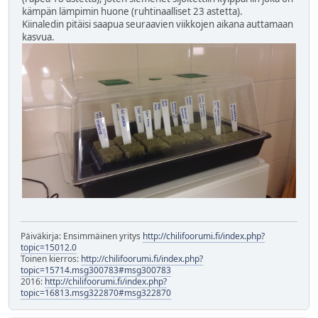
kämpän lämpimin huone (ruhtinaalliset 23 astetta).
Kiinaledin pitäisi saapua seuraavien viikkojen aikana auttamaan
kasvua.
Päiväkirja: Ensimmäinen yritys
http://chilifoorumi.fi/index.php?
topic=15012.0
Toinen kierros:
http://chilifoorumi.fi/index.php?
topic=15714.msg300783#msg300783
2016:
http://chilifoorumi.fi/index.php?
topic=16813.msg322870#msg322870