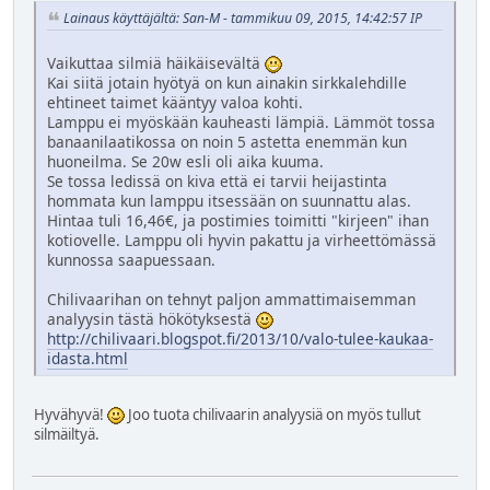
Lainaus käyttäjältä: San-M - tammikuu 09, 2015, 14:42:57 IP
Vaikuttaa silmiä häikäisevältä
Kai siitä jotain hyötyä on kun ainakin sirkkalehdille
ehtineet taimet kääntyy valoa kohti.
Lamppu ei myöskään kauheasti lämpiä. Lämmöt tossa
banaanilaatikossa on noin 5 astetta enemmän kun
huoneilma. Se 20w esli oli aika kuuma.
Se tossa ledissä on kiva että ei tarvii heijastinta
hommata kun lamppu itsessään on suunnattu alas.
Hintaa tuli 16,46€, ja postimies toimitti "kirjeen" ihan
kotiovelle. Lamppu oli hyvin pakattu ja virheettömässä
kunnossa saapuessaan.
Chilivaarihan on tehnyt paljon ammattimaisemman
analyysin tästä hökötyksestä
http://chilivaari.blogspot.fi/2013/10/valo-tulee-kaukaa-
idasta.html
Hyvähyvä!
Joo tuota chilivaarin analyysiä on myös tullut
silmäiltyä.