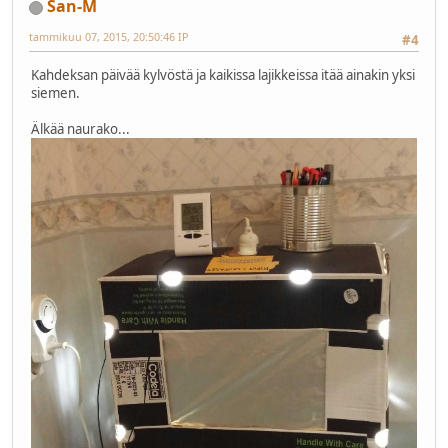
San-M
tammikuu 07, 2015, 20:50:46 IP
#4
Kahdeksan päivää kylvöstä ja kaikissa lajikkeissa itää ainakin yksi
siemen.
Älkää naurako...