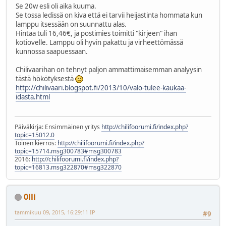
Se 20w esli oli aika kuuma.
Se tossa ledissä on kiva että ei tarvii heijastinta hommata kun
lamppu itsessään on suunnattu alas.
Hintaa tuli 16,46€, ja postimies toimitti "kirjeen" ihan
kotiovelle. Lamppu oli hyvin pakattu ja virheettömässä
kunnossa saapuessaan.
Chilivaarihan on tehnyt paljon ammattimaisemman analyysin
tästä hökötyksestä
http://chilivaari.blogspot.fi/2013/10/valo-tulee-kaukaa-
idasta.html
Päiväkirja: Ensimmäinen yritys
http://chilifoorumi.fi/index.php?
topic=15012.0
Toinen kierros:
http://chilifoorumi.fi/index.php?
topic=15714.msg300783#msg300783
2016:
http://chilifoorumi.fi/index.php?
topic=16813.msg322870#msg322870
0lli
tammikuu 09, 2015, 16:29:11 IP
#9