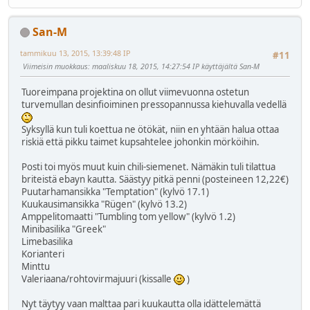
San-M
tammikuu 13, 2015, 13:39:48 IP
#11
Viimeisin muokkaus
: maaliskuu 18, 2015, 14:27:54 IP käyttäjältä San-M
Tuoreimpana projektina on ollut viimevuonna ostetun
turvemullan desinfioiminen pressopannussa kiehuvalla vedellä
Syksyllä kun tuli koettua ne ötökät, niin en yhtään halua ottaa
riskiä että pikku taimet kupsahtelee johonkin mörköihin.
Posti toi myös muut kuin chili-siemenet. Nämäkin tuli tilattua
briteistä ebayn kautta. Säästyy pitkä penni (posteineen 12,22€)
Puutarhamansikka "Temptation" (kylvö 17.1)
Kuukausimansikka "Rügen" (kylvö 13.2)
Amppelitomaatti "Tumbling tom yellow" (kylvö 1.2)
Minibasilika "Greek"
Limebasilika
Korianteri
Minttu
Valeriaana/rohtovirmajuuri (kissalle
)
Nyt täytyy vaan malttaa pari kuukautta olla idättelemättä