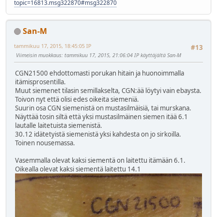
topic=16813.msg322870#msg322870
San-M
tammikuu 17, 2015, 18:45:05 IP
#13
Viimeisin muokkaus
: tammikuu 17, 2015, 21:06:04 IP käyttäjältä San-M
CGN21500 ehdottomasti porukan hitain ja huonoimmalla
itämisprosentilla.
Muut siemenet tilasin semillakselta, CGN:ää löytyi vain ebaysta.
Toivon nyt että olisi edes oikeita siemeniä.
Suurin osa CGN siemenistä on mustasilmäisiä, tai murskana.
Näyttää tosin siltä että yksi mustasilmäinen siemen itää 6.1
lautalle laitetuista siemenistä.
30.12 idätetyistä siemenistä yksi kahdesta on jo sirkoilla.
Toinen nousemassa.
Vasemmalla olevat kaksi siementä on laitettu itämään 6.1.
Oikealla olevat kaksi siementä laitettu 14.1