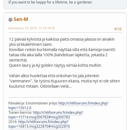
If you want to be happy for a lifetime, be a gardener.
San-M
tammikuu 12, 2015, 12:15:19 IP
#10
12 päivää kylvöstä ja kaikissa paitsi omassa jalassa on ainakin
yksi sirkkalehtinen taimi.
Kivivillan reikiin kurkkimalla näyttää siltä että itämisprosentti
taitaa olla aika lailla 100% (kahdeksan lajiketta, jokaista 2
siementä)
Queen laury ja Aji golden täytyy siirtää kohta multiin.
Vähän alkoi huolettaa että onkohan toi jala jotenkin
"vammanen". Se työnsi itujuuren ekana, mutta nyt ei ole sitten
kuulunut mitään. Odotellaan vielä...
Päiväkirja: Ensimmäinen yritys
http://chilifoorumi.fi/index.php?
topic=15012.0
Toinen kierros:
http://chilifoorumi.fi/index.php?
topic=15714.msg300783#msg300783
2016:
http://chilifoorumi.fi/index.php?
topic=16813.msg322870#msg322870