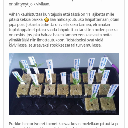
on siirtynyt jo kivivllaan.
Vähän kauhistuttaa kun tajusin että tässä on 11 lajiketta mille
pitäisi keksiä paikka
Saa nähdä joutuuko lahjoittamaan jotain
jopa pois. Jokaista lajiketta on vielä kaksi taimea, eli ainakin
tuplakappaleet pitäisi saada lahjoitettua tai sitten niiden paikka
on roskis. Jos joku haluaa hakea tampereen kalevasta noita
ylimääräisiä niin ilmottautukoon. Toistaiseksi ovat vielä
kivivillassa, seuraavaksi roskiksessa tai turvemullassa.
Purkkeihin siirtyneet taimet kasvaa kovin mielellään pituutta ja