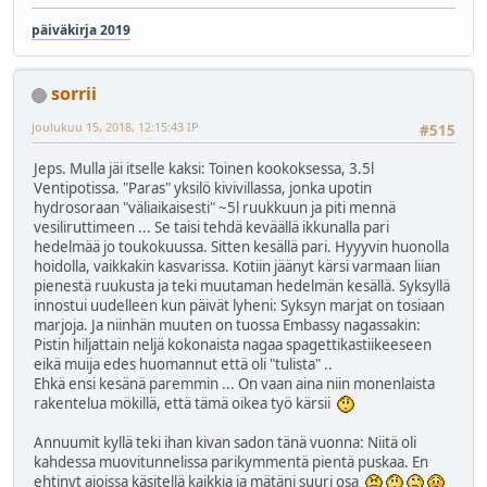
päiväkirja 2019
sorrii
joulukuu 15, 2018, 12:15:43 IP
#515
Jeps. Mulla jäi itselle kaksi: Toinen kookoksessa, 3.5l
Ventipotissa. "Paras" yksilö kivivillassa, jonka upotin
hydrosoraan "väliaikaisesti" ~5l ruukkuun ja piti mennä
vesiliruttimeen ... Se taisi tehdä keväällä ikkunalla pari
hedelmää jo toukokuussa. Sitten kesällä pari. Hyyyvin huonolla
hoidolla, vaikkakin kasvarissa. Kotiin jäänyt kärsi varmaan liian
pienestä ruukusta ja teki muutaman hedelmän kesällä. Syksyllä
innostui uudelleen kun päivät lyheni: Syksyn marjat on tosiaan
marjoja. Ja niinhän muuten on tuossa Embassy nagassakin:
Pistin hiljattain neljä kokonaista nagaa spagettikastiikeeseen
eikä muija edes huomannut että oli "tulista" ..
Ehkä ensi kesänä paremmin ... On vaan aina niin monenlaista
rakentelua mökillä, että tämä oikea työ kärsii
Annuumit kyllä teki ihan kivan sadon tänä vuonna: Niitä oli
kahdessa muovitunnelissa parikymmentä pientä puskaa. En
ehtinyt ajoissa käsitellä kaikkia ja mätäni suuri osa