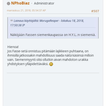
NPhoBiaz
Administrator
marraskuu 21, 2018, 05:54:37 AP
#507
Lainaus käyttäjältä: MorugaReaper - lokakuu 18, 2018,
17:50:38 IP
Näköjään Fassen siemenkaupassa on H.Y.L.:n siemeniä.
Hienoa!
Jos Fasse-setä onnistuu pitämään lajikkeen puhtaana, on
ihmisillä jatkossakin mahdollisuus saada näitä käsiinsä milloin
vain. Siemenmyynti olisi ollutkin aivan mahdoton urakka
yhdistyksen ylläpidettäväksi.