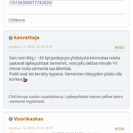
/10156309077742626/
Chilikorva
kasvattaja
syyskuu 12, 2018, 20:32:26 IP
#503
Sain noin 80g / ~30 kpl podeja jos yhdistystä kiinnostaa noista
saatavat lajikepuhtaat siemenet, voisi joku laittaa minulle YV
minne noita siemeniä saa lähettää.
Podit ovat siis kerätty kypsinä. Siementen itävyyden pitäisi olla
korkea
Chili korvaa suolan ruuanlaitossa. Lajikepuhtaita Hainan yellow latern
-siemeniä myytävänä.
Vuorikaskas
syyskuu 14, 2018, 21:51:18 IP
#504