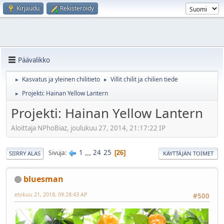
Kirjaudu
Rekisteröidy
Päävalikko
Kasvatus ja yleinen chilitieto
Villit chilit ja chilien tiede
►
►
Projekti: Hainan Yellow Lantern
►
Projekti: Hainan Yellow Lantern
Aloittaja NPhoBiaz, joulukuu 27, 2014, 21:17:22 IP
1
...
24
25
Sivuja
26
SIIRRY ALAS
KÄYTTÄJÄN TOIMET
bluesman
elokuu 21, 2018, 09:28:43 AP
#500