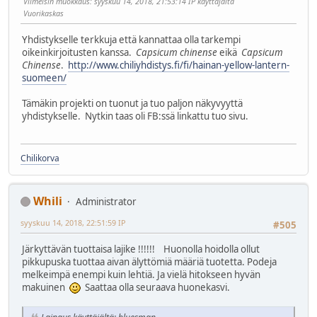
Viimeisin muokkaus
: syyskuu 14, 2018, 21:53:14 IP käyttäjältä
Vuorikaskas
Yhdistykselle terkkuja että kannattaa olla tarkempi
oikeinkirjoitusten kanssa.
Capsicum chinense
eikä
Capsicum
Chinense
.
http://www.chiliyhdistys.fi/fi/hainan-yellow-lantern-
suomeen/
Tämäkin projekti on tuonut ja tuo paljon näkyvyyttä
yhdistykselle. Nytkin taas oli FB:ssä linkattu tuo sivu.
Chilikorva
Whili
Administrator
syyskuu 14, 2018, 22:51:59 IP
#505
Järkyttävän tuottaisa lajike !!!!!! Huonolla hoidolla ollut
pikkupuska tuottaa aivan älyttömiä määriä tuotetta. Podeja
melkeimpä enempi kuin lehtiä. Ja vielä hitokseen hyvän
makuinen
Saattaa olla seuraava huonekasvi.