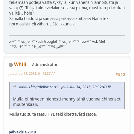
tekemään podeja vasta syksyllä, kun vähensin lannoitusta ja
valoja(!). Tuli ja tulee vieläkin sellaisia pieniä, mustikan ja kirsikan
väliltä .. höh!?
Samalla hoidolla ja samassa paikassa Embassy Naga teki
normaalisti, eli vähän ... Itä-ikkunalla.
ø¤º°`°º¤ø,¸¸,ø¤º°`Fuck Google!`°º¤ø,¸¸,ø¤º°`°º¤øø¤º°`Ask Me!
°º¤ø,¸¸,ø¤º°``°º¤ø,¸¸,ø¤º°``°º¤ø,¸¸,ø¤º°`
Whili
Administrator
joulukuu 15, 2018, 04:28:37 AP
#512
Lainaus käyttäjältä: sorrii - joulukuu 14, 2018, 20:32:43 IP
Mulla ei hirveen hienosti menny tänä vuonna chinenset
muutenkaan...
Mulla tuo sulta saatu HYL teki kiitettävästi satoa.
päiväkirja 2019