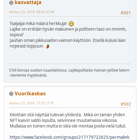
kasvattaja
elokuu 21, 2018, 09:55:22 AP
#501
Tsaijaijai mikä määrä herkkuja!
Lajike on erittäin hyvän makuinen ja poltteen taso on mmmh,
sopiva?
Jauhan oman pikkusadon vaimon käyttöön. Itsellä kuluisi liian
nopeasti loppuun
Chili korvaa suolan ruuanlaitossa. Lajikepuhtaita Hainan yellow latern
-siemeniä myytävänä.
Vuorikaskas
elokuu 21, 2018, 17:52:17 IP
#502
Kiloittain sitä näyttää tulevan yhdestä. Mikä on tämän yhden
NFT kasvin saldo lopulta, selvinnee muutamassa viikossa.
Mullassa on toinen mutta ei siitä ole montaa podia vielä tullut.
https://www.facebook.com/groups/217179722625/permalink