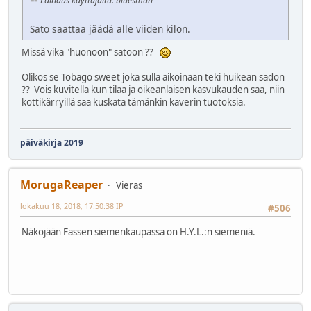
Lainaus käyttäjältä: bluesman
Sato saattaa jäädä alle viiden kilon.
Missä vika "huonoon" satoon ??
Olikos se Tobago sweet joka sulla aikoinaan teki huikean sadon
?? Vois kuvitella kun tilaa ja oikeanlaisen kasvukauden saa, niin
kottikärryillä saa kuskata tämänkin kaverin tuotoksia.
päiväkirja 2019
MorugaReaper
Vieras
lokakuu 18, 2018, 17:50:38 IP
#506
Näköjään Fassen siemenkaupassa on H.Y.L.:n siemeniä.