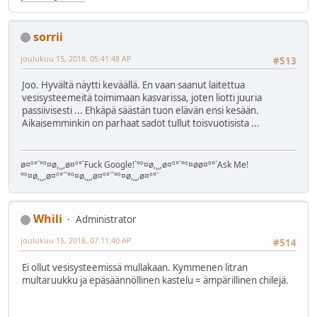
sorrii
joulukuu 15, 2018, 05:41:48 AP
#513
Joo. Hyvältä näytti keväällä. En vaan saanut laitettua
vesisysteemeitä toimimaan kasvarissa, joten liotti juuria
passiivisesti ... Ehkäpä säästän tuon elävän ensi kesään.
Aikaisemminkin on parhaat sadot tullut toisvuotisista ...
ø¤º°`°º¤ø,¸¸,ø¤º°`Fuck Google!`°º¤ø,¸¸,ø¤º°`°º¤øø¤º°`Ask Me!
°º¤ø,¸¸,ø¤º°``°º¤ø,¸¸,ø¤º°``°º¤ø,¸¸,ø¤º°`
Whili
Administrator
joulukuu 15, 2018, 07:11:40 AP
#514
Ei ollut vesisysteemissä mullakaan. Kymmenen litran
multaruukku ja epäsäännöllinen kastelu = ämpärillinen chilejä.