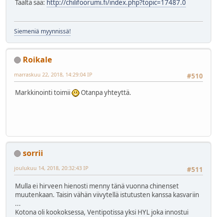
Täältä saa:
http://chilifoorumi.fi/index.php?topic=17487.0
Siemeniä myynnissä!
Roikale
marraskuu 22, 2018, 14:29:04 IP
#510
Markkinointi toimii
Otanpa yhteyttä.
sorrii
joulukuu 14, 2018, 20:32:43 IP
#511
Mulla ei hirveen hienosti menny tänä vuonna chinenset
muutenkaan. Taisin vähän viivytellä istutusten kanssa kasvariin
...
Kotona oli kookoksessa, Ventipotissa yksi HYL joka innostui