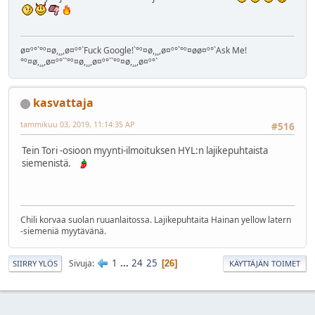
ø¤º°`°º¤ø,¸¸,ø¤º°`Fuck Google!`°º¤ø,¸¸,ø¤º°`°º¤øø¤º°`Ask Me!
°º¤ø,¸¸,ø¤º°``°º¤ø,¸¸,ø¤º°``°º¤ø,¸¸,ø¤º°`
kasvattaja
tammikuu 03, 2019, 11:14:35 AP
#516
Tein Tori -osioon myynti-ilmoituksen HYL:n lajikepuhtaista
siemenistä.
Chili korvaa suolan ruuanlaitossa. Lajikepuhtaita Hainan yellow latern
-siemeniä myytävänä.
1
...
24
25
Sivuja
26
SIIRRY YLÖS
KÄYTTÄJÄN TOIMET