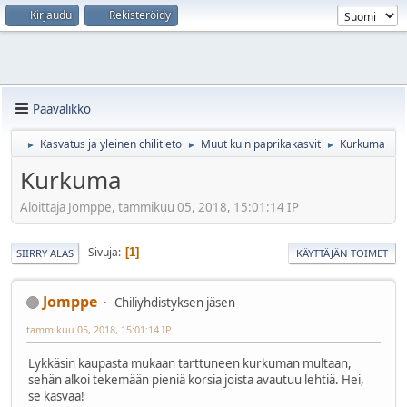
Kirjaudu
Rekisteröidy
Päävalikko
Kasvatus ja yleinen chilitieto
Muut kuin paprikakasvit
Kurkuma
►
►
►
Kurkuma
Aloittaja Jomppe, tammikuu 05, 2018, 15:01:14 IP
Sivuja
1
SIIRRY ALAS
KÄYTTÄJÄN TOIMET
Jomppe
Chiliyhdistyksen jäsen
tammikuu 05, 2018, 15:01:14 IP
Lykkäsin kaupasta mukaan tarttuneen kurkuman multaan,
sehän alkoi tekemään pieniä korsia joista avautuu lehtiä. Hei,
se kasvaa!