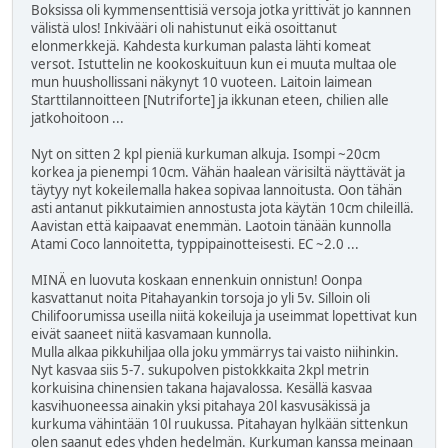
Boksissa oli kymmensenttisiä versoja jotka yrittivät jo kannnen
välistä ulos! Inkivääri oli nahistunut eikä osoittanut
elonmerkkejä. Kahdesta kurkuman palasta lähti komeat
versot. Istuttelin ne kookoskuituun kun ei muuta multaa ole
mun huushollissani näkynyt 10 vuoteen. Laitoin laimean
Starttilannoitteen [Nutriforte] ja ikkunan eteen, chilien alle
jatkohoitoon ...
Nyt on sitten 2 kpl pieniä kurkuman alkuja. Isompi ~20cm
korkea ja pienempi 10cm. Vähän haalean värisiltä näyttävät ja
täytyy nyt kokeilemalla hakea sopivaa lannoitusta. Oon tähän
asti antanut pikkutaimien annostusta jota käytän 10cm chileillä.
Aavistan että kaipaavat enemmän. Laotoin tänään kunnolla
Atami Coco lannoitetta, typpipainotteisesti. EC ~2.0 ...
MINÄ en luovuta koskaan ennenkuin onnistun! Oonpa
kasvattanut noita Pitahayankin torsoja jo yli 5v. Silloin oli
Chilifoorumissa useilla niitä kokeiluja ja useimmat lopettivat kun
eivät saaneet niitä kasvamaan kunnolla.
Mulla alkaa pikkuhiljaa olla joku ymmärrys tai vaisto niihinkin.
Nyt kasvaa siis 5-7. sukupolven pistokkkaita 2kpl metrin
korkuisina chinensien takana hajavalossa. Kesällä kasvaa
kasvihuoneessa ainakin yksi pitahaya 20l kasvusäkissä ja
kurkuma vähintään 10l ruukussa. Pitahayan hylkään sittenkun
olen saanut edes yhden hedelmän. Kurkuman kanssa meinaan