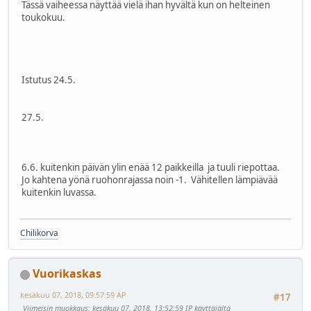
Tässä vaiheessa näyttää vielä ihan hyvältä kun on helteinen
toukokuu.
Istutus 24.5.
27.5.
6.6. kuitenkin päivän ylin enää 12 paikkeilla ja tuuli riepottaa.
Jo kahtena yönä ruohonrajassa noin -1. Vähitellen lämpiävää
kuitenkin luvassa.
Chilikorva
Vuorikaskas
kesäkuu 07, 2018, 09:57:59 AP
#17
Viimeisin muokkaus
: kesäkuu 07, 2018, 13:52:59 IP käyttäjältä