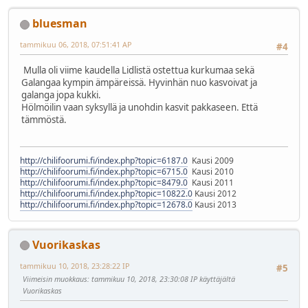
bluesman
tammikuu 06, 2018, 07:51:41 AP
#4
Mulla oli viime kaudella Lidlistä ostettua kurkumaa sekä
Galangaa kympin ämpäreissä. Hyvinhän nuo kasvoivat ja
galanga jopa kukki.
Hölmöilin vaan syksyllä ja unohdin kasvit pakkaseen. Että
tämmöstä.
http://chilifoorumi.fi/index.php?topic=6187.0
Kausi 2009
http://chilifoorumi.fi/index.php?topic=6715.0
Kausi 2010
http://chilifoorumi.fi/index.php?topic=8479.0
Kausi 2011
http://chilifoorumi.fi/index.php?topic=10822.0
Kausi 2012
http://chilifoorumi.fi/index.php?topic=12678.0
Kausi 2013
Vuorikaskas
tammikuu 10, 2018, 23:28:22 IP
#5
Viimeisin muokkaus
: tammikuu 10, 2018, 23:30:08 IP käyttäjältä
Vuorikaskas