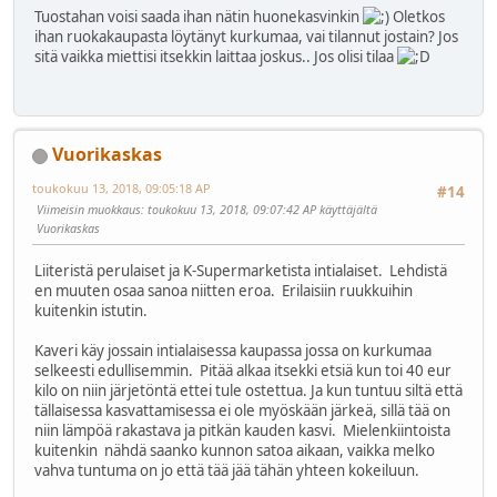
Tuostahan voisi saada ihan nätin huonekasvinkin
Oletkos
ihan ruokakaupasta löytänyt kurkumaa, vai tilannut jostain? Jos
sitä vaikka miettisi itsekkin laittaa joskus.. Jos olisi tilaa
Vuorikaskas
toukokuu 13, 2018, 09:05:18 AP
#14
Viimeisin muokkaus
: toukokuu 13, 2018, 09:07:42 AP käyttäjältä
Vuorikaskas
Liiteristä perulaiset ja K-Supermarketista intialaiset. Lehdistä
en muuten osaa sanoa niitten eroa. Erilaisiin ruukkuihin
kuitenkin istutin.
Kaveri käy jossain intialaisessa kaupassa jossa on kurkumaa
selkeesti edullisemmin. Pitää alkaa itsekki etsiä kun toi 40 eur
kilo on niin järjetöntä ettei tule ostettua. Ja kun tuntuu siltä että
tällaisessa kasvattamisessa ei ole myöskään järkeä, sillä tää on
niin lämpöä rakastava ja pitkän kauden kasvi. Mielenkiintoista
kuitenkin nähdä saanko kunnon satoa aikaan, vaikka melko
vahva tuntuma on jo että tää jää tähän yhteen kokeiluun.