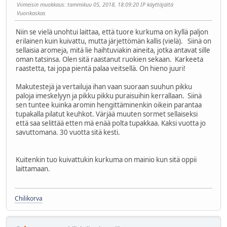
Viimeisin muokkaus
: tammikuu 05, 2018, 18:09:20 IP käyttäjältä
Vuorikaskas
Niin se vielä unohtui laittaa, että tuore kurkuma on kyllä paljon
erilainen kuin kuivattu, mutta järjettömän kallis (vielä). Siinä on
sellaisia aromeja, mitä lie haihtuviakin aineita, jotka antavat sille
oman tatsinsa. Olen sitä raastanut ruokien sekaan. Karkeeta
raastetta, tai jopa pientä palaa veitsellä. On hieno juuri!
Makutestejä ja vertailuja ihan vaan suoraan suuhun pikku
paloja imeskelyyn ja pikku pikku puraisuihin kerrallaan. Siinä
sen tuntee kuinka aromin hengittäminenkin oikein parantaa
tupakalla pilatut keuhkot. Värjää muuten sormet sellaiseksi
että saa selittää etten mä enää polta tupakkaa. Kaksi vuotta jo
savuttomana. 30 vuotta sitä kesti.
Kuitenkin tuo kuivattukin kurkuma on mainio kun sitä oppii
laittamaan.
Chilikorva