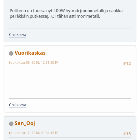
Polttimo on tuossa nyt 400W hybridi (monimetalli ja natikka
peräkkäin putkessa). Oli tähän asti monimetalli.
Chilikorva
Vuorikaskas
toukokuu 05, 2018, 12:31:50 IP
#12
Chilikorva
San_Ooj
toukokuu 12, 2018, 21:54:12 IP
#13