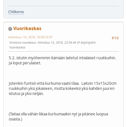
Chilikorva
Vuorikaskas
helmikuu 10, 2018, 18:08:33 IP
#10
Viimeisin muokkaus
: helmikuu 12, 2018, 22:04:46 IP käyttäjältä
Vuorikaskas
5.2. istutin myöhemmin itämään laitetut intialaiset ruukkuihin.
Ja loput perulaiset.
Jotenkin funtsin että kurkuma vaatii tilaa. Laitoin 15x15x20cm
ruukkuihin yksi jokaiseen, mutta kokeeksi yksi kahden juuren
istutus ja yksi neljän.
(Taitaa olla vähän liikaa kurkumaakin nyt ja pitänee luopua
osasta.)