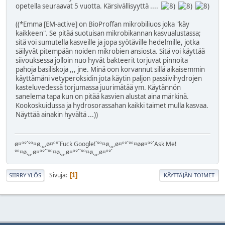
opetella seuraavat 5 vuotta. Kärsivällisyyttä ....
((*Emma [EM-active] on BioProffan mikrobiliuos joka "käy
kaikkeen". Se pitää suotuisan mikrobikannan kasvualustassa;
sitä voi sumutella kasveille ja jopa syötäville hedelmille, jotka
säilyvät pitempään noiden mikrobien ansiosta. Sitä voi käyttää
siivouksessa jolloin nuo hyvät bakteerit torjuvat pinnoita
pahoja basiliskoja ,,, jne. Minä oon korvannut sillä aikaisemmin
käyttämäni vetyperoksidin jota käytin paljon passiivihydrojen
kasteluvedessä torjumassa juurimätää ym. Käytännön
sanelema tapa kun on pitää kasvien alustat aina märkinä.
Kookoskuidussa ja hydrosorassahan kaikki taimet mulla kasvaa.
Näyttää ainakin hyvältä ...))
ø¤º°`°º¤ø,¸¸,ø¤º°`Fuck Google!`°º¤ø,¸¸,ø¤º°`°º¤øø¤º°`Ask Me!
°º¤ø,¸¸,ø¤º°``°º¤ø,¸¸,ø¤º°``°º¤ø,¸¸,ø¤º°`
Sivuja
1
SIIRRY YLÖS
KÄYTTÄJÄN TOIMET