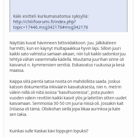
Käki esitteli kurkumasatonsa syksyllä:
http://chilifoorumi.fi/index.php?
topic=17446.msg342176#msg342176
Näyttäis kuvat hävinneen bittiviidakkoon. Juu. Jälkikäteen
harmitti, kun en käynyt multapaakkua hyvin läpi. Silloin juuri
kaikki sato valmistui samaan aikaan, niin tuli kaikki sadonkorjuu
tehtyä vähän vasemmalla kädellä. Muutama juurihan sinne oli
kasvanut n. kymmenisen senttiä. Esikasvatus ruukussa ja kesä
maassa.
Kaippa siitä pientä satoa noista on mahdollista saada. Joskus
katsoin dokumenttia inkiväärin kasvatuksesta, niin n. metrin
välein niillä oli niitä isoissa "kasvihuoneissa", josta puolen
vuoden välein revittiin kaikki kasvit ylös ja laitettiin sitten uudet
kasvamaan. Semmoisia 30-50 cm juuria niissä oli. Jossakin kait
Intiassa oli tämä. Olisikohan siellä jopa liikaa aurinkoa ja kate
sen takia.
Kuinkas sulle Kaskas kävi loppujen lopuksi?