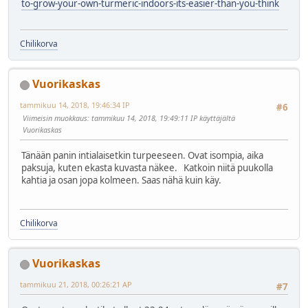
to-grow-your-own-turmeric-indoors-its-easier-than-you-think
Chilikorva
Vuorikaskas
tammikuu 14, 2018, 19:46:34 IP
#6
Viimeisin muokkaus
: tammikuu 14, 2018, 19:49:11 IP käyttäjältä
Vuorikaskas
Tänään panin intialaisetkin turpeeseen. Ovat isompia, aika
paksuja, kuten ekasta kuvasta näkee. Katkoin niitä puukolla
kahtia ja osan jopa kolmeen. Saas nähä kuin käy.
Chilikorva
Vuorikaskas
tammikuu 21, 2018, 00:26:21 AP
#7