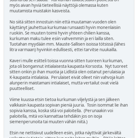
myös aivan hyviä tieteellisiä näyttöjä olemassa kuten
muutamista muistakin kasveista.
No siitä sitten innostuin niin että muutaman vuoden olen
käyttänyt jauhettua kurkumaa runsaasti hyvin monenlaisiin
ruokiin. Se muuten toimii hyvin yhteen chilien kanssa,
kurkuman maku tulee esiin vahvemmin ja eri lailla siten.
Tuotahan myydään mm. Mauste-Sallisen isoissa tötsissä (lähes
litra varmaan) hyvinkin edullisesti, ettei tarvitse nuukailla.
Kaveri mulle esitteli toissa vuonna sitten tuoreen kurkuman,
jota oli bongannut intialaisesta kaupasta Korsosta. Nyt tuoreet
sitten onkin jo ihan muotia ja Lidlistä olen ostanut perulaisia ja
K-kaupasta intialaisia. Perulaiset eivät olleet niin vahvoja kuin
alunperin maistamani intialaiset, mutta vertailut ovat vielä
puutteelliset.
Viime kuussa etsin tietoa kurkuman viljelystä ja sen jälkeen
valkkasin kaupasta sopivan pieniä juuria. Tosin isommat lie ihan
sopivia kanssa, koska sitä voi paloitella. (Perunaakin voi
paloitella, mitä voi kannattaa tehdäkin jos on isoja
siemenperunoita tai muuten vähän niitä.)
Etsin ne nettisivut uudelleen esiin, jotka näyttivät järkevältä